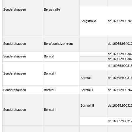
Sondershausen
Bergstraße
Bergstraße
de:16065:90076
Sondershausen
Berufsschulzentrum
de:16065:96401
de:16065:90030
Sondershausen
Borntal
de:16065:90030
de:16065:90031
Sondershausen
Borntal I
Borntal I
de:16065:90031
Sondershausen
Borntal II
Borntal II
de:16065:90076
Borntal III
de:16065:90031
Sondershausen
Borntal III
de:16065:90031