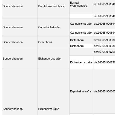
Borntal
de:16065:90034
Wohnscheibe
Sondershausen
Borntal Wohnscheibe
de:16065:90034
Cannabichstraße
de:16065:90089
Sondershausen
Cannabichstraße
Cannabichstraße
de:16065:90089
Dietenborn
de:16065:90033
Sondershausen
Dietenborn
Dietenborn
de:16065:90033
de:16065:90075
Sondershausen
Eichenbergstraße
Eichenbergstraße
de:16065:90075
Eigenheimstraße
de:16065:90030
Sondershausen
Eigenheimstraße