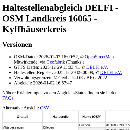
Haltestellenabgleich DELFI -
OSM Landkreis 16065 -
Kyffhäuserkreis
Versionen
OSM-Daten: 2026-01-02 16:09:52, ©
OpenStreetMap
Mitwirkende, via
Geofabrik
(Thanks!)
GTFS-Daten: 2025-12-29 13:03:41, ©
DELFI e.V.
Haltestellen-Register: 2025-12-29 09:00:09, ©
DELFI e.V.
Verwaltungsgrenzen: © Geobasis-DE / BKG 2022
Abgleich: 2026-01-02 16:57:47
Nähere Erläuterungen zu den Abgleich-Status finden sie in den
FAQs
Alternative Ansicht:
CSV
Ortsteil
Haltestelle
Name (OSM)
Billeben
de:16065:90037
Abtsbessingen
Billeben