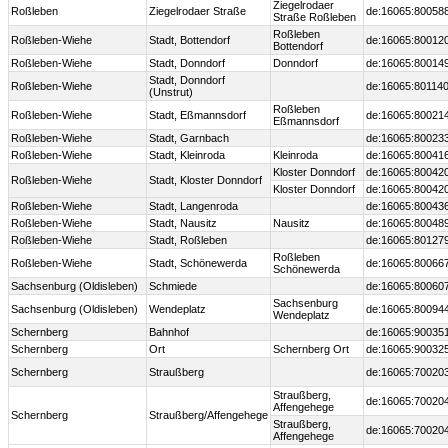
Ziegelrodaer
Roßleben
Ziegelrodaer Straße
de:16065:80058
Straße Roßleben
Roßleben
Roßleben-Wiehe
Stadt, Bottendorf
de:16065:80012
Bottendorf
Roßleben-Wiehe
Stadt, Donndorf
Donndorf
de:16065:80014
Stadt, Donndorf
Roßleben-Wiehe
de:16065:80114
(Unstrut)
Roßleben
Roßleben-Wiehe
Stadt, Eßmannsdorf
de:16065:80021
Eßmannsdorf
Roßleben-Wiehe
Stadt, Garnbach
de:16065:80023
Roßleben-Wiehe
Stadt, Kleinroda
Kleinroda
de:16065:80041
Kloster Donndorf
de:16065:80042
Roßleben-Wiehe
Stadt, Kloster Donndorf
Kloster Donndorf
de:16065:80042
Roßleben-Wiehe
Stadt, Langenroda
de:16065:80043
Roßleben-Wiehe
Stadt, Nausitz
Nausitz
de:16065:80048
Roßleben-Wiehe
Stadt, Roßleben
de:16065:80127
Roßleben
Roßleben-Wiehe
Stadt, Schönewerda
de:16065:80066
Schönewerda
Sachsenburg (Oldisleben)
Schmiede
de:16065:80060
Sachsenburg
Sachsenburg (Oldisleben)
Wendeplatz
de:16065:80094
Wendeplatz
Schernberg
Bahnhof
de:16065:90035
Schernberg
Ort
Schernberg Ort
de:16065:90032
Schernberg
Straußberg
de:16065:70020
Straußberg,
de:16065:70020
Affengehege
Schernberg
Straußberg/Affengehege
Straußberg,
de:16065:70020
Affengehege