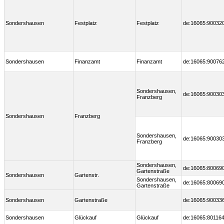
Sondershausen
Festplatz
Festplatz
de:16065:90032
Sondershausen
Finanzamt
Finanzamt
de:16065:90076
Sondershausen,
de:16065:90030
Franzberg
Sondershausen
Franzberg
Sondershausen,
de:16065:90030
Franzberg
Sondershausen,
de:16065:80069
Gartenstraße
Sondershausen
Gartenstr.
Sondershausen,
de:16065:80069
Gartenstraße
Sondershausen
Gartenstraße
de:16065:90033
Sondershausen
Glückauf
Glückauf
de:16065:80116