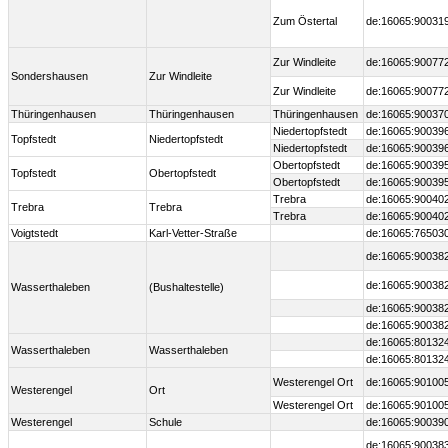
Zum Östertal
de:16065:90031
Zur Windleite
de:16065:90077
Sondershausen
Zur Windleite
Zur Windleite
de:16065:90077
Thüringenhausen
Thüringenhausen
Thüringenhausen
de:16065:90037
Niedertopfstedt
de:16065:90039
Topfstedt
Niedertopfstedt
Niedertopfstedt
de:16065:90039
Obertopfstedt
de:16065:90039
Topfstedt
Obertopfstedt
Obertopfstedt
de:16065:90039
Trebra
de:16065:90040
Trebra
Trebra
Trebra
de:16065:90040
Voigtstedt
Karl-Vetter-Straße
de:16065:76503
de:16065:90038
de:16065:90038
Wasserthaleben
(Bushaltestelle)
de:16065:90038
de:16065:90038
de:16065:80132
Wasserthaleben
Wasserthaleben
de:16065:80132
Westerengel Ort
de:16065:90100
Westerengel
Ort
Westerengel Ort
de:16065:90100
Westerengel
Schule
de:16065:90039
de:16065:90038