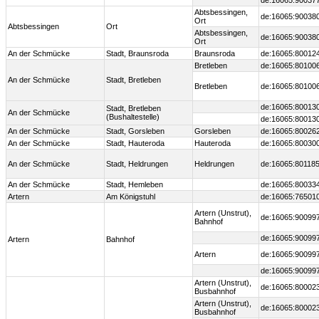
de:16065:90037
Abtsbessingen,
de:16065:90038
Ort
Abtsbessingen
Ort
Abtsbessingen,
de:16065:90038
Ort
An der Schmücke
Stadt, Braunsroda
Braunsroda
de:16065:80012
Bretleben
de:16065:80100
An der Schmücke
Stadt, Bretleben
Bretleben
de:16065:80100
de:16065:80013
Stadt, Bretleben
An der Schmücke
(Bushaltestelle)
de:16065:80013
An der Schmücke
Stadt, Gorsleben
Gorsleben
de:16065:80026
An der Schmücke
Stadt, Hauteroda
Hauteroda
de:16065:80030
An der Schmücke
Stadt, Heldrungen
Heldrungen
de:16065:80118
An der Schmücke
Stadt, Hemleben
de:16065:80033
Artern
Am Königstuhl
de:16065:76501
Artern (Unstrut),
de:16065:90099
Bahnhof
de:16065:90099
Artern
Bahnhof
Artern
de:16065:90099
de:16065:90099
Artern (Unstrut),
de:16065:80002
Busbahnhof
Artern (Unstrut),
de:16065:80002
Busbahnhof