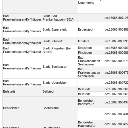
Unterkirche
Bad
Stadt, Bad
de:16065:80110
Frankenhausen/Kyffhäuser
Frankenhausen (SEV)
Bad
Stadt, Esperstedt
Esperstedt
de:16065:90098
Frankenhausen/Kyffhäuser
Bad
Stadt, Ichstedt
Ichstedt
de:16065:80039
Frankenhausen/Kyffhäuser
Ringleben
de:16065:90098
Bad
Stadt, Ringleben (bei
Frankenhausen/Kyffhäuser
Artern)
Ringleben
de:16065:90098
Bad
Frankenhausen
de:16065:80067
Seehausen
Bad
Stadt, Seehausen
Frankenhausen/Kyffhäuser
Bad
Frankenhausen
de:16065:80067
Seehausen
Bad
Stadt, Udersleben
de:16065:80072
Frankenhausen/Kyffhäuser
Bellstedt
de:16065:90036
Bellstedt
Bellstedt
Bellstedt
de:16065:90036
Bendeleben,
de:16065:90043
Bachstraße
Bendeleben
Bachstraße
de:16065:90043
Bendeleben,
de:16065:90042
Hauptstraße