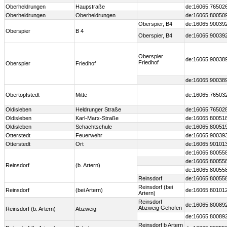
Oberheldrungen
Haupstraße
de:16065:76502
Oberheldrungen
Oberheldrungen
de:16065:80050
Oberspier, B4
de:16065:90039
Oberspier
B 4
Oberspier, B4
de:16065:90039
Oberspier
de:16065:90038
Friedhof
Oberspier
Friedhof
de:16065:90038
Obertopfstedt
Mitte
de:16065:76503
Oldisleben
Heldrunger Straße
de:16065:76502
Oldisleben
Karl-Marx-Straße
de:16065:80051
Oldisleben
Schachtschule
de:16065:80051
Otterstedt
Feuerwehr
de:16065:90039
Otterstedt
Ort
de:16065:90101
de:16065:80055
de:16065:80055
Reinsdorf
(b. Artern)
de:16065:80055
Reinsdorf
de:16065:80055
Reinsdorf (bei
Reinsdorf
(bei Artern)
de:16065:80101
Artern)
Reinsdorf
de:16065:80089
Abzweig Gehofen
Reinsdorf (b. Artern)
Abzweig
de:16065:80089
Reinsdorf b Artern