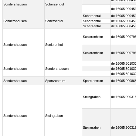
de:16065:90045
Sondershausen
Schersengut
de:16065:90045
Schersental
de:16065:90045
Sondershausen
Schersental
Schersental
de:16065:90045
Schersental
de:16065:90045
Seniorenheim
de:16065:90079
Sondershausen
Seniorenheim
Seniorenheim
de:16065:90079
de:16065:80103
Sondershausen
Sondershausen
de:16065:80103
de:16065:80103
Sondershausen
Sportzentrum
Sportzentrum
de:16065:90086
Steingraben
de:16065:90031
Sondershausen
Steingraben
Steingraben
de:16065:90031