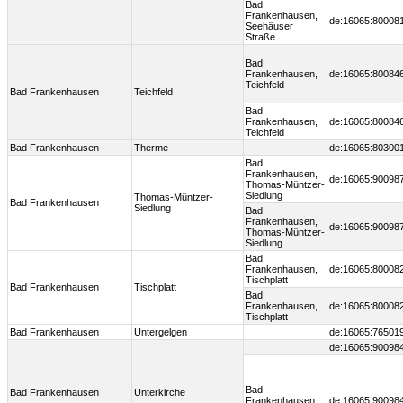
Bad
Frankenhausen,
de:16065:80008
Seehäuser
Straße
Bad
Frankenhausen,
de:16065:80084
Teichfeld
Bad Frankenhausen
Teichfeld
Bad
Frankenhausen,
de:16065:80084
Teichfeld
Bad Frankenhausen
Therme
de:16065:80300
Bad
Frankenhausen,
de:16065:90098
Thomas-Müntzer-
Siedlung
Thomas-Müntzer-
Bad Frankenhausen
Siedlung
Bad
Frankenhausen,
de:16065:90098
Thomas-Müntzer-
Siedlung
Bad
Frankenhausen,
de:16065:80008
Tischplatt
Bad Frankenhausen
Tischplatt
Bad
Frankenhausen,
de:16065:80008
Tischplatt
Bad Frankenhausen
Untergelgen
de:16065:76501
de:16065:90098
Bad
Bad Frankenhausen
Unterkirche
Frankenhausen,
de:16065:90098