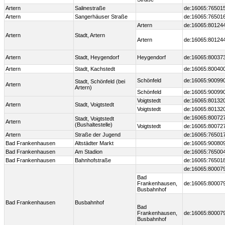
Artern
Salinestraße
de:16065:76501
Artern
Sangerhäuser Straße
de:16065:76501
Artern
de:16065:80124
Artern
Stadt, Artern
Artern
de:16065:80124
Artern
Stadt, Heygendorf
Heygendorf
de:16065:80037
Artern
Stadt, Kachstedt
de:16065:80040
Schönfeld
de:16065:90099
Stadt, Schönfeld (bei
Artern
Artern)
Schönfeld
de:16065:90099
Voigtstedt
de:16065:80132
Artern
Stadt, Voigtstedt
Voigtstedt
de:16065:80132
de:16065:80072
Stadt, Voigtstedt
Artern
(Bushaltestelle)
Voigtstedt
de:16065:80072
Artern
Straße der Jugend
de:16065:76501
Bad Frankenhausen
Altstädter Markt
de:16065:90080
Bad Frankenhausen
Am Stadion
de:16065:76500
Bad Frankenhausen
Bahnhofstraße
de:16065:76501
de:16065:80007
Bad
Frankenhausen,
de:16065:80007
Busbahnhof
Bad Frankenhausen
Busbahnhof
Bad
Frankenhausen,
de:16065:80007
Busbahnhof