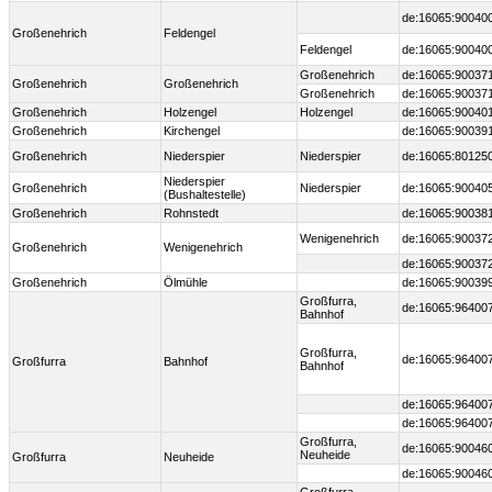
de:16065:90040
Großenehrich
Feldengel
Feldengel
de:16065:90040
Großenehrich
de:16065:90037
Großenehrich
Großenehrich
Großenehrich
de:16065:90037
Großenehrich
Holzengel
Holzengel
de:16065:90040
Großenehrich
Kirchengel
de:16065:90039
Großenehrich
Niederspier
Niederspier
de:16065:80125
Niederspier
Großenehrich
Niederspier
de:16065:90040
(Bushaltestelle)
Großenehrich
Rohnstedt
de:16065:90038
Wenigenehrich
de:16065:90037
Großenehrich
Wenigenehrich
de:16065:90037
Großenehrich
Ölmühle
de:16065:90039
Großfurra,
de:16065:96400
Bahnhof
Großfurra,
de:16065:96400
Großfurra
Bahnhof
Bahnhof
de:16065:96400
de:16065:96400
Großfurra,
de:16065:90046
Neuheide
Großfurra
Neuheide
de:16065:90046