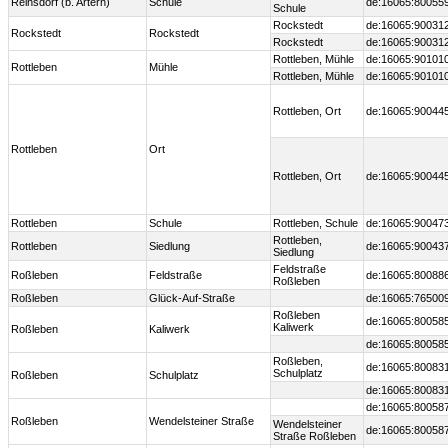
Reinsdorf (b. Artern)
Schule
de:16065:80055
Schule
Rockstedt
de:16065:90031
Rockstedt
Rockstedt
Rockstedt
de:16065:90031
Rottleben, Mühle
de:16065:90101
Rottleben
Mühle
Rottleben, Mühle
de:16065:90101
Rottleben, Ort
de:16065:90044
Rottleben
Ort
Rottleben, Ort
de:16065:90044
Rottleben
Schule
Rottleben, Schule
de:16065:90047
Rottleben,
Rottleben
Siedlung
de:16065:90043
Siedlung
Feldstraße
Roßleben
Feldstraße
de:16065:80088
Roßleben
Roßleben
Glück-Auf-Straße
de:16065:76500
Roßleben
de:16065:80058
Kaliwerk
Roßleben
Kaliwerk
de:16065:80058
Roßleben,
de:16065:80083
Schulplatz
Roßleben
Schulplatz
de:16065:80083
de:16065:80058
Roßleben
Wendelsteiner Straße
Wendelsteiner
de:16065:80058
Straße Roßleben