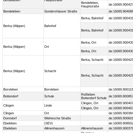
Bendeleben
Hauptstraße
Bendeleben,
de:16065:90042
Hauptstraße
Bendeleben
Sondershäuser Straße
de:16065:80408
Berka, Bahnhof
de:16065:90043
Berka (Wipper)
Bahnhof
Berka, Bahnhof
de:16065:90043
Berka, Ort
de:16065:90043
Berka (Wipper)
Ort
Berka, Ort
de:16065:90043
Berka, Schacht
de:16065:90042
Berka (Wipper)
Schacht
Berka, Schacht
de:16065:90042
Borxleben
Borxleben
de:16065:80011
Roßleben
Bottendorf
Schule
de:16065:80085
Bottendorf Schule
Clingen, Ort
de:16065:90040
Clingen
Linde
Clingen, Ort
de:16065:90040
Clingen
Ort
de:16065:90038
Donndorf
Wiehesche Straße
de:16065:80060
Ebeleben
(SEV)
de:16065:80850
Ebeleben
Allmenhausen
Allmenshausen
de:16065:90037