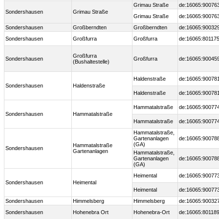
Grimau Straße
de:16065:90076
Sondershausen
Grimau Straße
Grimau Straße
de:16065:90076
Sondershausen
Großberndten
Großberndten
de:16065:90032
Sondershausen
Großfurra
Großfurra
de:16065:80117
Großfurra
Sondershausen
Großfurra
de:16065:90045
(Bushaltestelle)
Haldenstraße
de:16065:90078
Sondershausen
Haldenstraße
Haldenstraße
de:16065:90078
Hammatalstraße
de:16065:90077
Sondershausen
Hammatalstraße
Hammatalstraße
de:16065:90077
Hammatalstraße,
Gartenanlagen
de:16065:90078
(GA)
Hammatalstraße
Sondershausen
Gartenanlagen
Hammatalstraße,
Gartenanlagen
de:16065:90078
(GA)
Heimental
de:16065:90077
Sondershausen
Heimental
Heimental
de:16065:90077
Sondershausen
Himmelsberg
Himmelsberg
de:16065:90032
Sondershausen
Hohenebra Ort
Hohenebra-Ort
de:16065:80118