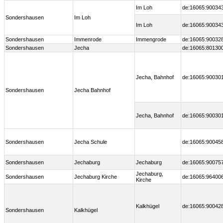
Im Loh
de:16065:90034
Sondershausen
Im Loh
Im Loh
de:16065:90034
Sondershausen
Immenrode
Immengrode
de:16065:90032
Sondershausen
Jecha
de:16065:80130
Jecha, Bahnhof
de:16065:90030
Sondershausen
Jecha Bahnhof
Jecha, Bahnhof
de:16065:90030
Sondershausen
Jecha Schule
de:16065:90045
Sondershausen
Jechaburg
Jechaburg
de:16065:90075
Jechaburg,
Sondershausen
Jechaburg Kirche
de:16065:96400
Kirche
Kalkhügel
de:16065:90042
Sondershausen
Kalkhügel