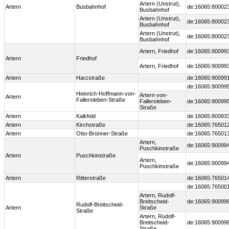
Artern (Unstrut),
Artern
Busbahnhof
de:16065:80002
Busbahnhof
Artern (Unstrut),
de:16065:80002
Busbahnhof
Artern (Unstrut),
de:16065:80002
Busbahnhof
Artern, Friedhof
de:16065:90099
Artern
Friedhof
Artern, Friedhof
de:16065:90099
Artern
Harzstraße
de:16065:90099
de:16065:90099
Heinrich-Hoffmann-von-
Artern von-
Artern
Fallersleben-Straße
Fallersleben-
de:16065:90099
Straße
Artern
Kalkfeld
de:16065:80083
Artern
Kirchstraße
de:16065:76501
Artern
Otto-Brünner-Straße
de:16065:76501
Artern,
de:16065:90099
Puschkinstraße
Artern
Puschkinstraße
Artern,
de:16065:90099
Puschkinstraße
Artern
Ritterstraße
de:16065:76501
de:16065:76500
Artern, Rudolf-
Breitscheid-
de:16065:90099
Rudolf-Breitscheid-
Artern
Straße
Straße
Artern, Rudolf-
Breitscheid-
de:16065:90099
Straße