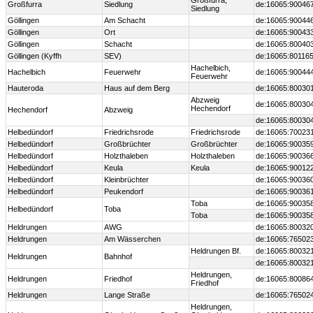
Großfurra,
Großfurra
Siedlung
de:16065:90046
Siedlung
Göllingen
Am Schacht
de:16065:90044
Göllingen
Ort
de:16065:90043
Göllingen
Schacht
de:16065:80040
Göllingen (Kyffh
SEV)
de:16065:80116
Hachelbich,
Hachelbich
Feuerwehr
de:16065:90044
Feuerwehr
Hauteroda
Haus auf dem Berg
de:16065:80030
Abzweig
de:16065:80030
Hechendorf
Hechendorf
Abzweig
de:16065:80030
Helbedündorf
Friedrichsrode
Friedrichsrode
de:16065:70023
Helbedündorf
Großbrüchter
Großbrüchter
de:16065:90035
Helbedündorf
Holzthaleben
Holzthaleben
de:16065:90036
Helbedündorf
Keula
Keula
de:16065:90012
Helbedündorf
Kleinbrüchter
de:16065:90036
Helbedündorf
Peukendorf
de:16065:90036
Toba
de:16065:90035
Helbedündorf
Toba
Toba
de:16065:90035
Heldrungen
AWG
de:16065:80032
Heldrungen
Am Wässerchen
de:16065:76502
Heldrungen Bf.
de:16065:80032
Heldrungen
Bahnhof
de:16065:80032
Heldrungen,
Heldrungen
Friedhof
de:16065:80086
Friedhof
Heldrungen
Lange Straße
de:16065:76502
Heldrungen,