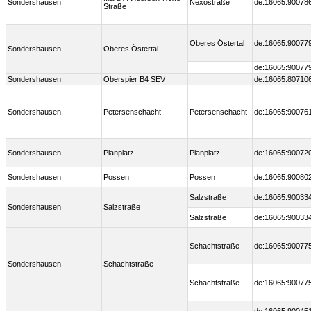
Sondershausen
Nexöstraße
de:16065:90078
Straße
Oberes Östertal
de:16065:90077
Sondershausen
Oberes Östertal
de:16065:90077
Sondershausen
Oberspier B4 SEV
de:16065:80710
Sondershausen
Petersenschacht
Petersenschacht
de:16065:90076
Sondershausen
Planplatz
Planplatz
de:16065:90072
Sondershausen
Possen
Possen
de:16065:90080
Salzstraße
de:16065:90033
Sondershausen
Salzstraße
Salzstraße
de:16065:90033
Schachtstraße
de:16065:90077
Sondershausen
Schachtstraße
Schachtstraße
de:16065:90077