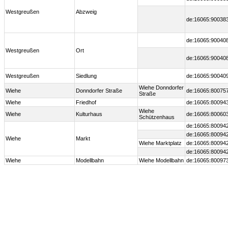
Westgreußen
Abzweig
de:16065:90038
de:16065:90040
Westgreußen
Ort
de:16065:90040
Westgreußen
Siedlung
de:16065:90040
Wiehe Donndorfer
Wiehe
Donndorfer Straße
de:16065:80075
Straße
Wiehe
Friedhof
de:16065:80094
Wiehe
Wiehe
Kulturhaus
de:16065:80060
Schützenhaus
de:16065:80094
de:16065:80094
Wiehe
Markt
Wiehe Marktplatz
de:16065:80094
de:16065:80094
Wiehe
Modellbahn
Wiehe Modellbahn
de:16065:80097