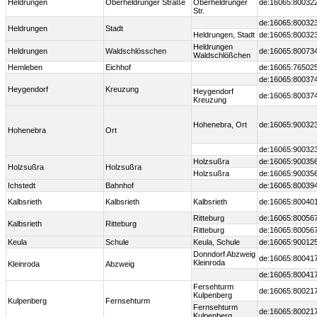
Heldrungen
Oberheldrunger Straße
Oberheldrunger
de:16065:80032
Str.
de:16065:80032
Heldrungen
Stadt
Heldrungen, Stadt
de:16065:80032
Heldrungen
Heldrungen
Waldschlösschen
de:16065:80073
Waldschlößchen
Hemleben
Eichhof
de:16065:76502
de:16065:80037
Heygendorf
Kreuzung
Heygendorf
de:16065:80037
Kreuzung
Hohenebra, Ort
de:16065:90032
Hohenebra
Ort
de:16065:90032
Holzsußra
de:16065:90035
Holzsußra
Holzsußra
Holzsußra
de:16065:90035
Ichstedt
Bahnhof
de:16065:80039
Kalbsrieth
Kalbsrieth
Kalbsrieth
de:16065:80040
Ritteburg
de:16065:80056
Kalbsrieth
Ritteburg
Ritteburg
de:16065:80056
Keula
Schule
Keula, Schule
de:16065:90012
Donndorf Abzweig
de:16065:80041
Kleinroda
Kleinroda
Abzweig
de:16065:80041
Fersehturm
de:16065:80021
Kulpenberg
Kulpenberg
Fernsehturm
Fernsehturm
de:16065:80021
Kulpenberg