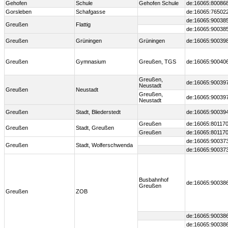
Gehofen
Schule
Gehofen Schule
de:16065:80086
Gorsleben
Schafgasse
de:16065:76502
de:16065:90038
Greußen
Flattig
de:16065:90038
Greußen
Grüningen
Grüningen
de:16065:90039
Greußen
Gymnasium
Greußen, TGS
de:16065:90040
Greußen,
de:16065:90039
Neustadt
Greußen
Neustadt
Greußen,
de:16065:90039
Neustadt
Greußen
Stadt, Bliederstedt
de:16065:90039
Greußen
de:16065:80117
Greußen
Stadt, Greußen
Greußen
de:16065:80117
de:16065:90037
Greußen
Stadt, Wolferschwenda
de:16065:90037
Busbahnhof
de:16065:90038
Greußen
Greußen
ZOB
de:16065:90038
de:16065:90038