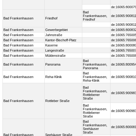
de:16065:80007
Bad
Frankenhausen,
de:16065:900811
Bad Frankenhausen
Friedhof
Friedhof
de:16065:900811
Bad Frankenhausen
Gewerbegebiet
de:16065:80083
Bad Frankenhausen
Jahnstraße
de:16065:76500
Bad Frankenhausen
Kantor-Bischoff-Platz
de:16065:76500
Bad Frankenhausen
Kaserne
de:16065:80008
Bad Frankenhausen
Langestraße
de:16065:76500
Bad Frankenhausen
Müldenstraße
de:16065:76500
Bad
Bad Frankenhausen
Panorama
Frankenhausen,
de:16065:80095
Panorama
Bad
Bad Frankenhausen
Reha-Klinik
Frankenhausen,
de:16065:90081
Reha-Klinik
Bad
Frankenhausen,
de:16065:90098
Rottlebener
Straße
Bad Frankenhausen
Rottleber Straße
Bad
Frankenhausen,
de:16065:90098
Rottlebener
Straße
Bad
Frankenhausen,
de:16065:80008
Seehäuser
Straße
Bad Frankenhausen
Seehäuser Straße