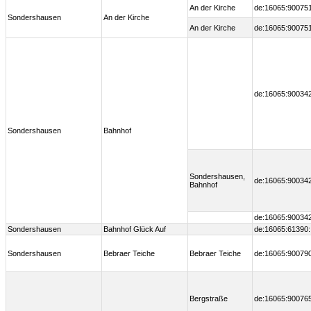
An der Kirche
de:16065:90075
Sondershausen
An der Kirche
An der Kirche
de:16065:90075
de:16065:90034
Sondershausen
Bahnhof
Sondershausen,
de:16065:90034
Bahnhof
de:16065:90034
Sondershausen
Bahnhof Glück Auf
de:16065:61390
Sondershausen
Bebraer Teiche
Bebraer Teiche
de:16065:90079
Bergstraße
de:16065:90076