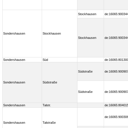
Stockhausen
de:16065:90034
Sondershausen
Stockhausen
Stockhausen
de:16065:90034
Sondershausen
Süd
de:16065:80130
Südstraße
de:16065:90090
Sondershausen
Südstraße
Südstraße
de:16065:90090
Sondershausen
Talstr.
de:16065:80401
de:16065:90030
Sondershausen
Talstraße