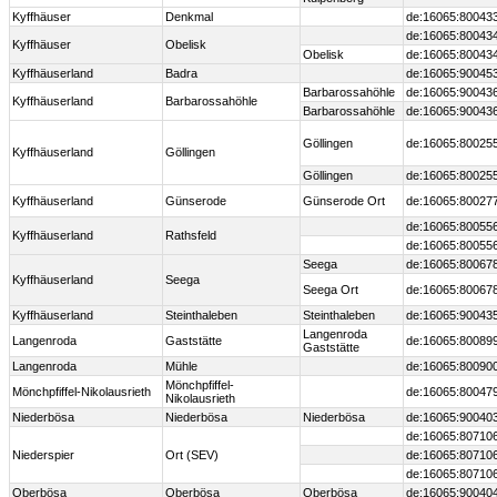
Kyffhäuser
Denkmal
de:16065:80043
de:16065:80043
Kyffhäuser
Obelisk
Obelisk
de:16065:80043
Kyffhäuserland
Badra
de:16065:90045
Barbarossahöhle
de:16065:90043
Kyffhäuserland
Barbarossahöhle
Barbarossahöhle
de:16065:90043
Göllingen
de:16065:80025
Kyffhäuserland
Göllingen
Göllingen
de:16065:80025
Kyffhäuserland
Günserode
Günserode Ort
de:16065:80027
de:16065:80055
Kyffhäuserland
Rathsfeld
de:16065:80055
Seega
de:16065:80067
Kyffhäuserland
Seega
Seega Ort
de:16065:80067
Kyffhäuserland
Steinthaleben
Steinthaleben
de:16065:90043
Langenroda
Langenroda
Gaststätte
de:16065:80089
Gaststätte
Langenroda
Mühle
de:16065:80090
Mönchpfiffel-
Mönchpfiffel-Nikolausrieth
de:16065:80047
Nikolausrieth
Niederbösa
Niederbösa
Niederbösa
de:16065:90040
de:16065:80710
Niederspier
Ort (SEV)
de:16065:80710
de:16065:80710
Oberbösa
Oberbösa
Oberbösa
de:16065:90040