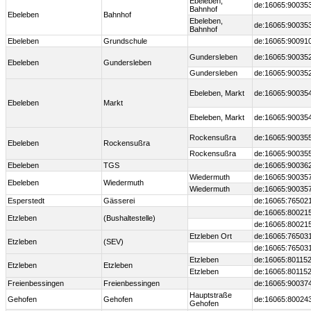
Ebeleben,
de:16065:90035
Bahnhof
Ebeleben
Bahnhof
Ebeleben,
de:16065:90035
Bahnhof
Ebeleben
Grundschule
de:16065:90091
Gundersleben
de:16065:90035
Ebeleben
Gundersleben
Gundersleben
de:16065:90035
Ebeleben, Markt
de:16065:90035
Ebeleben
Markt
Ebeleben, Markt
de:16065:90035
Rockensußra
de:16065:90035
Ebeleben
Rockensußra
Rockensußra
de:16065:90035
Ebeleben
TGS
de:16065:90036
Wiedermuth
de:16065:90035
Ebeleben
Wiedermuth
Wiedermuth
de:16065:90035
Esperstedt
Gässerei
de:16065:76502
de:16065:80021
Etzleben
(Bushaltestelle)
de:16065:80021
Etzleben Ort
de:16065:76503
Etzleben
(SEV)
de:16065:76503
Etzleben
de:16065:80115
Etzleben
Etzleben
Etzleben
de:16065:80115
Freienbessingen
Freienbessingen
de:16065:90037
Hauptstraße
Gehofen
Gehofen
de:16065:80024
Gehofen