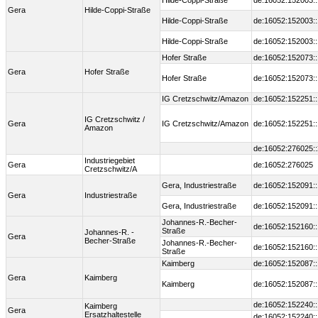
Hilde-Coppi-Straße
de:16052:152003:
Gera
Hilde-Coppi-Straße
Hilde-Coppi-Straße
de:16052:152003:
Hilde-Coppi-Straße
de:16052:152003:
Hofer Straße
de:16052:152073:
Gera
Hofer Straße
Hofer Straße
de:16052:152073:
IG Cretzschwitz/Amazon
de:16052:152251:
IG Cretzschwitz /
Gera
IG Cretzschwitz/Amazon
de:16052:152251:
Amazon
de:16052:276025:
Industriegebiet
Gera
de:16052:276025
Cretzschwitz/A
Gera, Industriestraße
de:16052:152091:
Gera
Industriestraße
Gera, Industriestraße
de:16052:152091:
Johannes-R.-Becher-
de:16052:152160:
Straße
Johannes-R. -
Gera
Becher-Straße
Johannes-R.-Becher-
de:16052:152160:
Straße
Kaimberg
de:16052:152087:
Gera
Kaimberg
Kaimberg
de:16052:152087:
de:16052:152240:
Kaimberg
Gera
Ersatzhaltestelle
de:16052:152240: