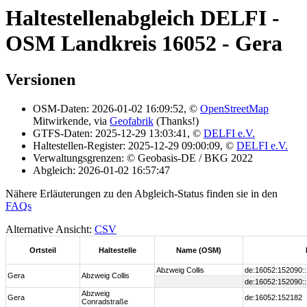
Haltestellenabgleich DELFI -
OSM Landkreis 16052 - Gera
Versionen
OSM-Daten: 2026-01-02 16:09:52, ©
OpenStreetMap
Mitwirkende, via
Geofabrik
(Thanks!)
GTFS-Daten: 2025-12-29 13:03:41, ©
DELFI e.V.
Haltestellen-Register: 2025-12-29 09:00:09, ©
DELFI e.V.
Verwaltungsgrenzen: © Geobasis-DE / BKG 2022
Abgleich: 2026-01-02 16:57:47
Nähere Erläuterungen zu den Abgleich-Status finden sie in den
FAQs
Alternative Ansicht:
CSV
Ortsteil
Haltestelle
Name (OSM)
Abzweig Collis
de:16052:152090:
Gera
Abzweig Collis
de:16052:152090:
Abzweig
Gera
de:16052:152182
Conradstraße