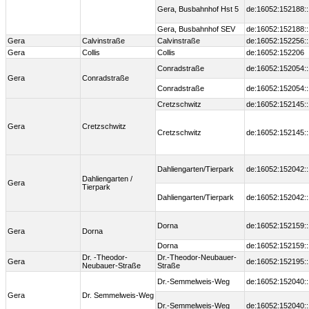
Gera, Busbahnhof Hst 5
de:16052:152188:
Gera, Busbahnhof SEV
de:16052:152188:
Gera
Calvinstraße
Calvinstraße
de:16052:152256:
Gera
Collis
Collis
de:16052:152206
Conradstraße
de:16052:152054:
Gera
Conradstraße
Conradstraße
de:16052:152054:
Cretzschwitz
de:16052:152145:
Gera
Cretzschwitz
Cretzschwitz
de:16052:152145:
Dahliengarten/Tierpark
de:16052:152042:
Dahliengarten /
Gera
Tierpark
Dahliengarten/Tierpark
de:16052:152042:
Dorna
de:16052:152159:
Gera
Dorna
Dorna
de:16052:152159:
Dr. -Theodor-
Dr.-Theodor-Neubauer-
Gera
de:16052:152195:
Neubauer-Straße
Straße
Dr.-Semmelweis-Weg
de:16052:152040:
Gera
Dr. Semmelweis-Weg
Dr.-Semmelweis-Weg
de:16052:152040: