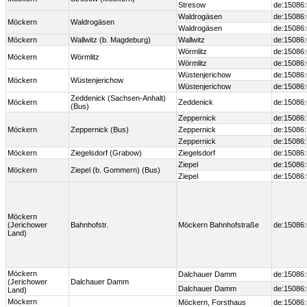
Stresow
de:15086
Waldrogäsen
de:15086
Möckern
Waldrogäsen
Waldrogäsen
de:15086
Möckern
Wallwitz (b. Magdeburg)
Wallwitz
de:15086
Wörmlitz
de:15086
Möckern
Wörmlitz
Wörmlitz
de:15086
Wüstenjerichow
de:15086
Möckern
Wüstenjerichow
Wüstenjerichow
de:15086
Zeddenick (Sachsen-Anhalt)
Möckern
Zeddenick
de:15086
(Bus)
Zeppernick
de:15086
Möckern
Zeppernick (Bus)
Zeppernick
de:15086
Zeppernick
de:15086
Möckern
Ziegelsdorf (Grabow)
Ziegelsdorf
de:15086
Ziepel
de:15086
Möckern
Ziepel (b. Gommern) (Bus)
Ziepel
de:15086
Möckern
(Jerichower
Bahnhofstr.
Möckern Bahnhofstraße
de:15086:
Land)
Möckern
Dalchauer Damm
de:15086
(Jerichower
Dalchauer Damm
Dalchauer Damm
de:15086
Land)
Möckern
Möckern, Forsthaus
de:15086