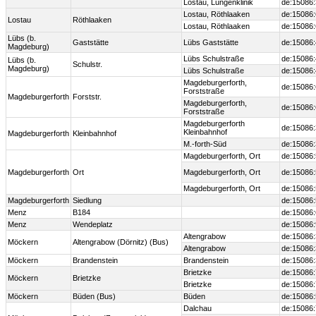
Lostau, Lungenklinik
de:15086
Lostau, Röthlaaken
de:15086
Lostau
Röthlaaken
Lostau, Röthlaaken
de:15086
Lübs (b.
Gaststätte
Lübs Gaststätte
de:15086
Magdeburg)
Lübs Schulstraße
de:15086
Lübs (b.
Schulstr.
Magdeburg)
Lübs Schulstraße
de:15086
Magdeburgerforth,
de:15086
Forststraße
Magdeburgerforth
Forststr.
Magdeburgerforth,
de:15086
Forststraße
Magdeburgerforth
de:15086
Kleinbahnhof
Magdeburgerforth
Kleinbahnhof
M.-forth-Süd
de:15086
Magdeburgerforth, Ort
de:15086
Magdeburgerforth
Ort
Magdeburgerforth, Ort
de:15086
Magdeburgerforth, Ort
de:15086
Magdeburgerforth
Siedlung
de:15086
Menz
B184
de:15086
Menz
Wendeplatz
de:15086
Altengrabow
de:15086
Möckern
Altengrabow (Dörnitz) (Bus)
Altengrabow
de:15086
Möckern
Brandenstein
Brandenstein
de:15086
Brietzke
de:15086
Möckern
Brietzke
Brietzke
de:15086
Möckern
Büden (Bus)
Büden
de:15086
Dalchau
de:15086