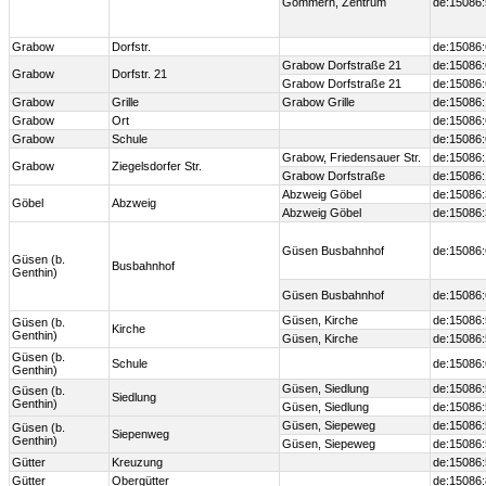
Gommern, Zentrum
de:15086:
Grabow
Dorfstr.
de:15086
Grabow Dorfstraße 21
de:15086
Grabow
Dorfstr. 21
Grabow Dorfstraße 21
de:15086
Grabow
Grille
Grabow Grille
de:15086
Grabow
Ort
de:15086
Grabow
Schule
de:15086:
Grabow, Friedensauer Str.
de:15086
Grabow
Ziegelsdorfer Str.
Grabow Dorfstraße
de:15086
Abzweig Göbel
de:15086
Göbel
Abzweig
Abzweig Göbel
de:15086
Güsen Busbahnhof
de:15086:
Güsen (b.
Busbahnhof
Genthin)
Güsen Busbahnhof
de:15086:
Güsen, Kirche
de:15086
Güsen (b.
Kirche
Genthin)
Güsen, Kirche
de:15086
Güsen (b.
Schule
de:15086
Genthin)
Güsen, Siedlung
de:15086
Güsen (b.
Siedlung
Genthin)
Güsen, Siedlung
de:15086
Güsen, Siepeweg
de:15086
Güsen (b.
Siepenweg
Genthin)
Güsen, Siepeweg
de:15086
Gütter
Kreuzung
de:15086
Gütter
Obergütter
de:15086