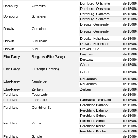
Dornburg, Ortsmitte
de:15086
Dornburg
Ortsmitte
Dornburg, Ortsmitte
de:15086
Dornburg, Schäferei
de:15086
Dornburg
Schäferei
Dornburg, Schäferei
de:15086
Drewitz, Gemeinde
de:15086
Drewitz
Gemeinde
Drewitz, Gemeinde
de:15086
Drewitz, Kulturhaus
de:15086
Drewitz
Kulturhaus
Drewitz, Kulturhaus
de:15086
Drewitz
Süd
Drewitz, Süd
de:15086
Bergzow
de:15086
Elbe-Parey
Bergzow (Elbe-Parey)
Bergzow
de:15086
Güsen
de:15086:
Elbe-Parey
Güsen(b Genthin)
Güsen
de:15086:
Neuderben
de:15086
Elbe-Parey
Neuderben
Neuderben
de:15086
Elbe-Parey
Zerben
Zerben
de:15086
Ferchland
Feuerwehr
de:15086
Ferchland
Fährstelle
Fährstelle Ferchland
de:15086
Ferchland Bahnhof
de:15086
Ferchland
Genthiner Str.
Ferchland Bahnhof
de:15086
Ferchland Schule
de:15086
Ferchland Schule
de:15086
Ferchland
Kirche
Ferchland Kirche
de:15086
Ferchland Kirche
de:15086
Ferchland
Schule
de:15086