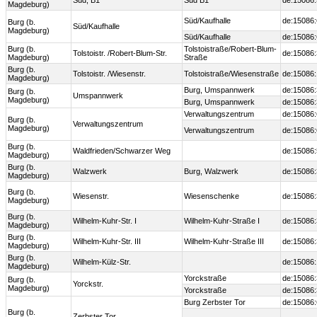
Süd, B1
Süd B1
de:15086
Magdeburg)
Süd/Kaufhalle
de:15086
Burg (b.
Süd/Kaufhalle
Magdeburg)
Süd/Kaufhalle
de:15086
Burg (b.
Tolstoistraße/Robert-Blum-
Tolstoistr. /Robert-Blum-Str.
de:15086
Magdeburg)
Straße
Burg (b.
Tolstoistr. /Wiesenstr.
Tolstoistraße/Wiesenstraße
de:15086
Magdeburg)
Burg, Umspannwerk
de:15086
Burg (b.
Umspannwerk
Magdeburg)
Burg, Umspannwerk
de:15086
Verwaltungszentrum
de:15086
Burg (b.
Verwaltungszentrum
Magdeburg)
Verwaltungszentrum
de:15086
Burg (b.
Waldfrieden/Schwarzer Weg
de:15086
Magdeburg)
Burg (b.
Walzwerk
Burg, Walzwerk
de:15086
Magdeburg)
Burg (b.
Wiesenstr.
Wiesenschenke
de:15086
Magdeburg)
Burg (b.
Wilhelm-Kuhr-Str. I
Wilhelm-Kuhr-Straße I
de:15086
Magdeburg)
Burg (b.
Wilhelm-Kuhr-Str. III
Wilhelm-Kuhr-Straße III
de:15086
Magdeburg)
Burg (b.
Wilhelm-Külz-Str.
de:15086
Magdeburg)
Yorckstraße
de:15086
Burg (b.
Yorckstr.
Magdeburg)
Yorckstraße
de:15086
Burg Zerbster Tor
de:15086
Burg (b.
Zerbster Tor