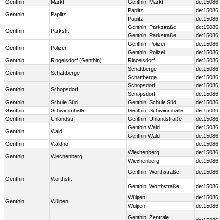
Genthin
Markt
Genthin, Markt
de:15086
Paplitz
de:15086
Genthin
Paplitz
Paplitz
de:15086
Genthin, Parkstraße
de:15086
Genthin
Parkstr.
Genthin, Parkstraße
de:15086
Genthin, Polizei
de:15086
Genthin
Polizei
Genthin, Polizei
de:15086
Genthin
Ringelsdorf (Genthin)
Ringelsdorf
de:15086
Schattberge
de:15086
Genthin
Schattberge
Schattberge
de:15086
Schopsdorf
de:15086
Genthin
Schopsdorf
Schopsdorf
de:15086
Genthin
Schule Süd
Genthin, Schule Süd
de:15086
Genthin
Schwimmhalle
Genthin, Schwimmhalle
de:15086
Genthin
Uhlandstr.
Genthin, Uhlandstraße
de:15086
Genthin Wald
de:15086
Genthin
Wald
Genthin Wald
de:15086
Genthin
Waldhof
de:15086
Wiechenberg
de:15086
Genthin
Wiechenberg
Wiechenberg
de:15086
Genthin, Worthstraße
de:15086
Genthin
Worthstr.
Genthin, Worthstraße
de:15086
Wülpen
de:15086
Genthin
Wülpen
Wülpen
de:15086
Genthin, Zentrale