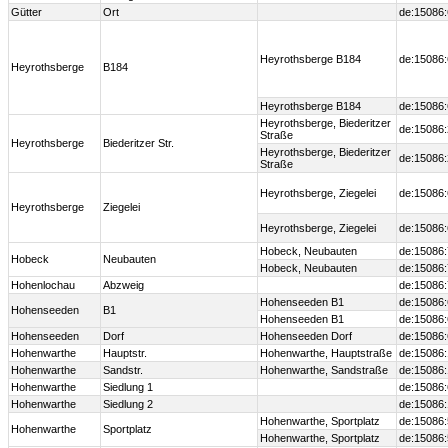
Gütter
Ort
de:15086
Heyrothsberge B184
de:15086:
Heyrothsberge
B184
Heyrothsberge B184
de:15086:
Heyrothsberge, Biederitzer
de:15086:
Straße
Heyrothsberge
Biederitzer Str.
Heyrothsberge, Biederitzer
de:15086:
Straße
Heyrothsberge, Ziegelei
de:15086
Heyrothsberge
Ziegelei
Heyrothsberge, Ziegelei
de:15086
Hobeck, Neubauten
de:15086
Hobeck
Neubauten
Hobeck, Neubauten
de:15086
Hohenlochau
Abzweig
de:15086
Hohenseeden B1
de:15086
Hohenseeden
B1
Hohenseeden B1
de:15086
Hohenseeden
Dorf
Hohenseeden Dorf
de:15086
Hohenwarthe
Hauptstr.
Hohenwarthe, Hauptstraße
de:15086
Hohenwarthe
Sandstr.
Hohenwarthe, Sandstraße
de:15086
Hohenwarthe
Siedlung 1
de:15086
Hohenwarthe
Siedlung 2
de:15086
Hohenwarthe, Sportplatz
de:15086
Hohenwarthe
Sportplatz
Hohenwarthe, Sportplatz
de:15086