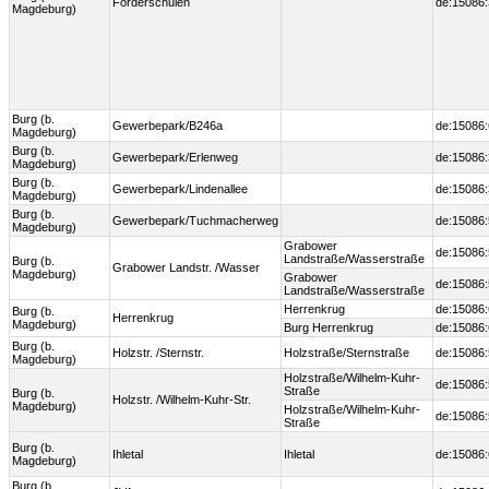
Förderschulen
de:15086:
Magdeburg)
Burg (b.
Gewerbepark/B246a
de:15086
Magdeburg)
Burg (b.
Gewerbepark/Erlenweg
de:15086
Magdeburg)
Burg (b.
Gewerbepark/Lindenallee
de:15086
Magdeburg)
Burg (b.
Gewerbepark/Tuchmacherweg
de:15086
Magdeburg)
Grabower
de:15086
Landstraße/Wasserstraße
Burg (b.
Grabower Landstr. /Wasser
Magdeburg)
Grabower
de:15086
Landstraße/Wasserstraße
Herrenkrug
de:15086
Burg (b.
Herrenkrug
Magdeburg)
Burg Herrenkrug
de:15086
Burg (b.
Holzstr. /Sternstr.
Holzstraße/Sternstraße
de:15086
Magdeburg)
Holzstraße/Wilhelm-Kuhr-
de:15086
Straße
Burg (b.
Holzstr. /Wilhelm-Kuhr-Str.
Magdeburg)
Holzstraße/Wilhelm-Kuhr-
de:15086
Straße
Burg (b.
Ihletal
Ihletal
de:15086
Magdeburg)
Burg (b.