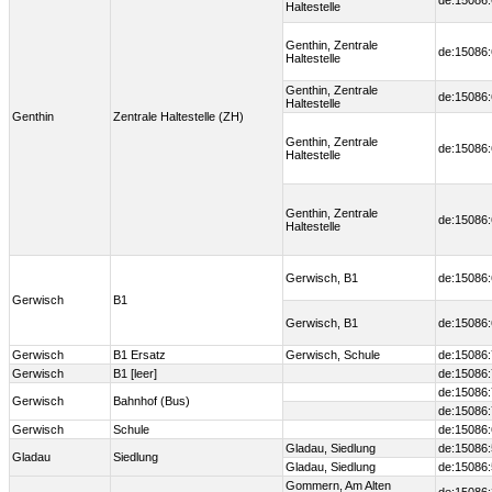
de:15086:
Haltestelle
Genthin, Zentrale
de:15086:
Haltestelle
Genthin, Zentrale
de:15086:
Haltestelle
Genthin
Zentrale Haltestelle (ZH)
Genthin, Zentrale
de:15086:
Haltestelle
Genthin, Zentrale
de:15086:
Haltestelle
Gerwisch, B1
de:15086:
Gerwisch
B1
Gerwisch, B1
de:15086:
Gerwisch
B1 Ersatz
Gerwisch, Schule
de:15086
Gerwisch
B1 [leer]
de:15086
de:15086:
Gerwisch
Bahnhof (Bus)
de:15086:
Gerwisch
Schule
de:15086
Gladau, Siedlung
de:15086
Gladau
Siedlung
Gladau, Siedlung
de:15086
Gommern, Am Alten