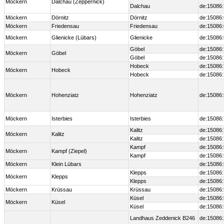
Möckern
Dalchau (Zeppernick)
Dalchau
de:15086
Möckern
Dörnitz
Dörnitz
de:15086
Möckern
Friedensau
Friedensau
de:15086
Möckern
Glienicke (Lübars)
Glienicke
de:15086
Göbel
de:15086
Möckern
Göbel
Göbel
de:15086
Hobeck
de:15086
Möckern
Hobeck
Hobeck
de:15086
Möckern
Hohenziatz
Hohenziatz
de:15086
Möckern
Isterbies
Isterbies
de:15086
Kalitz
de:15086
Möckern
Kalitz
Kalitz
de:15086
Kampf
de:15086
Möckern
Kampf (Ziepel)
Kampf
de:15086
Möckern
Klein Lübars
de:15086
Klepps
de:15086
Möckern
Klepps
Klepps
de:15086
Möckern
Krüssau
Krüssau
de:15086
Küsel
de:15086
Möckern
Küsel
Küsel
de:15086
Landhaus Zeddenick B246
de:15086