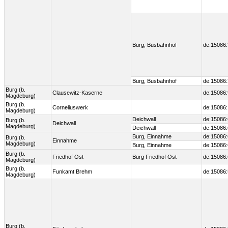
Burg, Busbahnhof
de:15086:
Burg, Busbahnhof
de:15086:
Burg (b.
Clausewitz-Kaserne
de:15086
Magdeburg)
Burg (b.
Corneliuswerk
de:15086
Magdeburg)
Deichwall
de:15086
Burg (b.
Deichwall
Magdeburg)
Deichwall
de:15086
Burg, Einnahme
de:15086
Burg (b.
Einnahme
Magdeburg)
Burg, Einnahme
de:15086
Burg (b.
Friedhof Ost
Burg Friedhof Ost
de:15086
Magdeburg)
Burg (b.
Funkamt Brehm
de:15086
Magdeburg)
Burg (b.