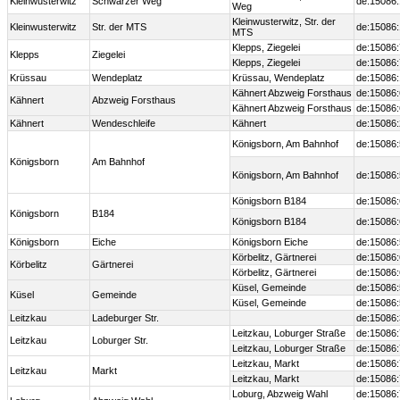
Kleinwusterwitz
Schwarzer Weg
de:15086
Weg
Kleinwusterwitz, Str. der
Kleinwusterwitz
Str. der MTS
de:15086
MTS
Klepps, Ziegelei
de:15086
Klepps
Ziegelei
Klepps, Ziegelei
de:15086
Krüssau
Wendeplatz
Krüssau, Wendeplatz
de:15086
Kähnert Abzweig Forsthaus
de:15086
Kähnert
Abzweig Forsthaus
Kähnert Abzweig Forsthaus
de:15086
Kähnert
Wendeschleife
Kähnert
de:15086
Königsborn, Am Bahnhof
de:15086:
Königsborn
Am Bahnhof
Königsborn, Am Bahnhof
de:15086:
Königsborn B184
de:15086:
Königsborn
B184
Königsborn B184
de:15086:
Königsborn
Eiche
Königsborn Eiche
de:15086
Körbelitz, Gärtnerei
de:15086
Körbelitz
Gärtnerei
Körbelitz, Gärtnerei
de:15086
Küsel, Gemeinde
de:15086
Küsel
Gemeinde
Küsel, Gemeinde
de:15086
Leitzkau
Ladeburger Str.
de:15086
Leitzkau, Loburger Straße
de:15086
Leitzkau
Loburger Str.
Leitzkau, Loburger Straße
de:15086
Leitzkau, Markt
de:15086
Leitzkau
Markt
Leitzkau, Markt
de:15086
Loburg, Abzweig Wahl
de:15086