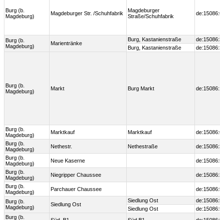
Burg (b.
Magdeburger
Magdeburger Str. /Schuhfabrik
de:15086:
Magdeburg)
Straße/Schuhfabrik
Burg, Kastanienstraße
de:15086
Burg (b.
Marientränke
Magdeburg)
Burg, Kastanienstraße
de:15086
Burg (b.
Markt
Burg Markt
de:15086:
Magdeburg)
Burg (b.
Marktkauf
Marktkauf
de:15086
Magdeburg)
Burg (b.
Nethestr.
Nethestraße
de:15086
Magdeburg)
Burg (b.
Neue Kaserne
de:15086
Magdeburg)
Burg (b.
Niegripper Chaussee
de:15086
Magdeburg)
Burg (b.
Parchauer Chaussee
de:15086
Magdeburg)
Siedlung Ost
de:15086
Burg (b.
Siedlung Ost
Magdeburg)
Siedlung Ost
de:15086
Burg (b.