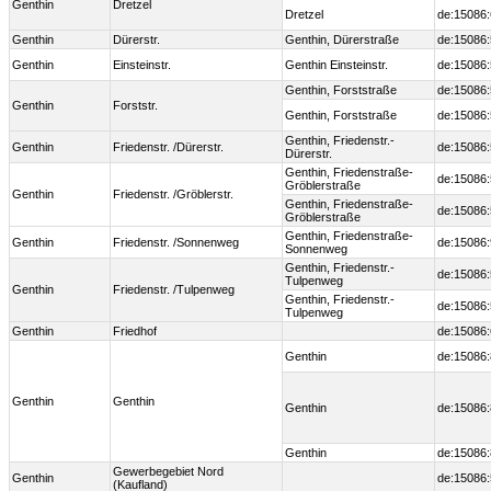
Genthin
Dretzel
Dretzel
de:15086
Genthin
Dürerstr.
Genthin, Dürerstraße
de:15086
Genthin
Einsteinstr.
Genthin Einsteinstr.
de:15086
Genthin, Forststraße
de:15086
Genthin
Forststr.
Genthin, Forststraße
de:15086
Genthin, Friedenstr.-
Genthin
Friedenstr. /Dürerstr.
de:15086
Dürerstr.
Genthin, Friedenstraße-
de:15086
Gröblerstraße
Genthin
Friedenstr. /Gröblerstr.
Genthin, Friedenstraße-
de:15086
Gröblerstraße
Genthin, Friedenstraße-
Genthin
Friedenstr. /Sonnenweg
de:15086
Sonnenweg
Genthin, Friedenstr.-
de:15086
Tulpenweg
Genthin
Friedenstr. /Tulpenweg
Genthin, Friedenstr.-
de:15086
Tulpenweg
Genthin
Friedhof
de:15086
Genthin
de:15086:
Genthin
Genthin
Genthin
de:15086:
Genthin
de:15086:
Gewerbegebiet Nord
Genthin
de:15086
(Kaufland)