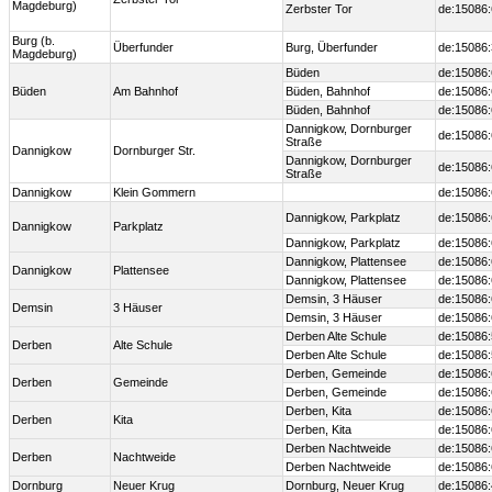
Magdeburg)
Zerbster Tor
de:15086
Burg (b.
Überfunder
Burg, Überfunder
de:15086
Magdeburg)
Büden
de:15086
Büden
Am Bahnhof
Büden, Bahnhof
de:15086
Büden, Bahnhof
de:15086
Dannigkow, Dornburger
de:15086
Straße
Dannigkow
Dornburger Str.
Dannigkow, Dornburger
de:15086
Straße
Dannigkow
Klein Gommern
de:15086
Dannigkow, Parkplatz
de:15086
Dannigkow
Parkplatz
Dannigkow, Parkplatz
de:15086
Dannigkow, Plattensee
de:15086
Dannigkow
Plattensee
Dannigkow, Plattensee
de:15086
Demsin, 3 Häuser
de:15086
Demsin
3 Häuser
Demsin, 3 Häuser
de:15086
Derben Alte Schule
de:15086
Derben
Alte Schule
Derben Alte Schule
de:15086
Derben, Gemeinde
de:15086
Derben
Gemeinde
Derben, Gemeinde
de:15086
Derben, Kita
de:15086
Derben
Kita
Derben, Kita
de:15086
Derben Nachtweide
de:15086
Derben
Nachtweide
Derben Nachtweide
de:15086
Dornburg
Neuer Krug
Dornburg, Neuer Krug
de:15086