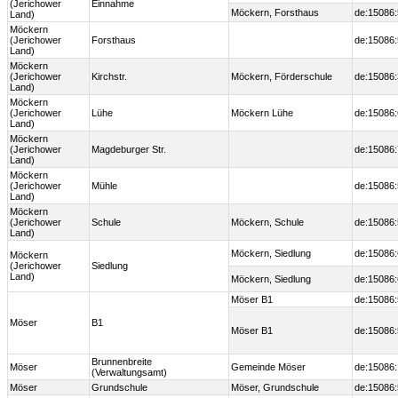
(Jerichower
Einnahme
Möckern, Forsthaus
de:15086
Land)
Möckern
(Jerichower
Forsthaus
de:15086
Land)
Möckern
(Jerichower
Kirchstr.
Möckern, Förderschule
de:15086
Land)
Möckern
(Jerichower
Lühe
Möckern Lühe
de:15086
Land)
Möckern
(Jerichower
Magdeburger Str.
de:15086
Land)
Möckern
(Jerichower
Mühle
de:15086
Land)
Möckern
(Jerichower
Schule
Möckern, Schule
de:15086
Land)
Möckern, Siedlung
de:15086
Möckern
(Jerichower
Siedlung
Land)
Möckern, Siedlung
de:15086
Möser B1
de:15086:
Möser
B1
Möser B1
de:15086:
Brunnenbreite
Möser
Gemeinde Möser
de:15086
(Verwaltungsamt)
Möser
Grundschule
Möser, Grundschule
de:15086