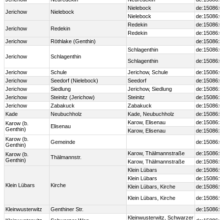
Nielebock
de:15086
Jerichow
Nielebock
Nielebock
de:15086
Redekin
de:15086
Jerichow
Redekin
Redekin
de:15086
Jerichow
Röthlake (Genthin)
de:15086
Schlagenthin
de:15086
Jerichow
Schlagenthin
Schlagenthin
de:15086
Jerichow
Schule
Jerichow, Schule
de:15086
Jerichow
Seedorf (Nielebock)
Seedorf
de:15086
Jerichow
Siedlung
Jerichow, Siedlung
de:15086
Jerichow
Steinitz (Jerichow)
Steinitz
de:15086
Jerichow
Zabakuck
Zabakuck
de:15086
Kade
Neubuchholz
Kade, Neubuchholz
de:15086
Karow, Elisenau
de:15086
Karow (b.
Elisenau
Genthin)
Karow, Elisenau
de:15086
Karow (b.
Gemeinde
de:15086
Genthin)
Karow, Thälmannstraße
de:15086
Karow (b.
Thälmannstr.
Genthin)
Karow, Thälmannstraße
de:15086
Klein Lübars
de:15086
Klein Lübars
de:15086
Klein Lübars
Kirche
Klein Lübars, Kirche
de:15086
Klein Lübars, Kirche
de:15086
Kleinwusterwitz
Genthiner Str.
de:15086
Kleinwusterwitz, Schwarzer