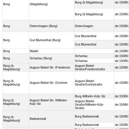
Burg (b Magdeburg)
de:15086:
Burg
(Magdeburg)
Burg (b Magdeburg)
de:15086:
Burg
Detershagen (Burg)
Detershagen
de:15086
Gut Blumenthal
de:15086
Burg
Gut Blumenthal (Burg)
Gut Blumenthal
de:15086
Burg
Madel
de:15086
Schartau
de:15086
Burg
Schartau (Burg)
Schartau
de:15086
Burg (b.
August-Bebel-
August-Bebel-Str. /Friedenstr.
de:15086
Magdeburg)
Straße/Friedenstraße
Burg (b.
August-Bebel-
August-Bebel-Str. /Gorkistr.
de:15086:
Magdeburg)
Straße/Gorkistraße
Burg Wilhelm-Külz-Str.
de:15086
Burg (b.
August-Bebel-Str. /Wilhelm-
August-Bebel-
Magdeburg)
Külz-Str.
Straße/Wilhelm-Külz-
de:15086
Straße
Burg Badeanstalt
de:15086
Burg (b.
Badeanstalt
Magdeburg)
Burg Badeanstalt
de:15086