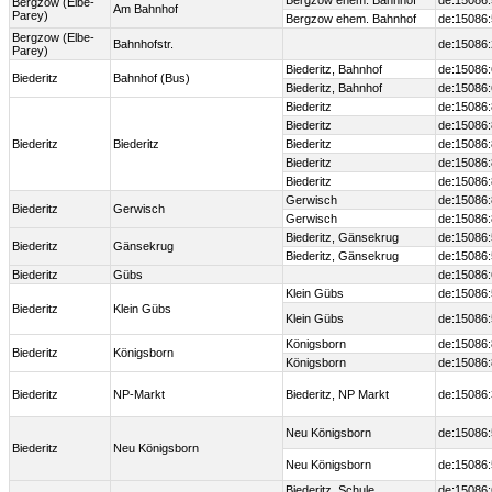
Bergzow ehem. Bahnhof
de:15086
Bergzow (Elbe-
Am Bahnhof
Parey)
Bergzow ehem. Bahnhof
de:15086
Bergzow (Elbe-
Bahnhofstr.
de:15086
Parey)
Biederitz, Bahnhof
de:15086:
Biederitz
Bahnhof (Bus)
Biederitz, Bahnhof
de:15086:
Biederitz
de:15086:
Biederitz
de:15086:
Biederitz
Biederitz
Biederitz
de:15086:
Biederitz
de:15086:
Biederitz
de:15086:
Gerwisch
de:15086:
Biederitz
Gerwisch
Gerwisch
de:15086:
Biederitz, Gänsekrug
de:15086
Biederitz
Gänsekrug
Biederitz, Gänsekrug
de:15086
Biederitz
Gübs
de:15086
Klein Gübs
de:15086
Biederitz
Klein Gübs
Klein Gübs
de:15086
Königsborn
de:15086:
Biederitz
Königsborn
Königsborn
de:15086:
Biederitz
NP-Markt
Biederitz, NP Markt
de:15086
Neu Königsborn
de:15086
Biederitz
Neu Königsborn
Neu Königsborn
de:15086
Biederitz, Schule
de:15086