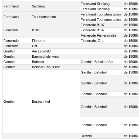
Ferchland Siedlung
de:15086
Ferchland
Siedlung
Ferchland Siedlung
de:15086
Ferchland Touristenstation
de:15086
Ferchland
Touristenstation
Ferchland Touristenstation
de:15086
Fienerode B107
de:15086
Fienerode
B107
Fienerode B107
de:15086
Fienerode Fienerstraße
de:15086
Fienerode
Fienerstr.
Fienerode, Ort
de:15086
Fienerode
Ort
de:15086
Genthin
Am Legefeld
de:15086
Genthin
Baumschulenweg
de:15086
Genthin
Bebelstr.
Genthin, Bebelstraße
de:15086:
Genthin
Berliner Chaussee
de:15086
Genthin, Bahnhof
de:15086:
Genthin, Bahnhof
de:15086:
Genthin, Bahnhof
de:15086:
Genthin
Busbahnhof
Genthin, Bahnhof
de:15086:
Genthin, Bahnhof
de:15086:
Dretzel
de:15086