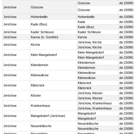
Güssow
de:15086
Jerichow
Güssow
Güssow
de:15086
Jerichow
Hohenbellin
Hohenbellin
de:15086
Kade
de:15086
Jerichow
Kade (Bus)
Kade (Bus)
de:15086
Jerichow
Kader Schleuse
Kader Schleuse
de:15086
Jerichow
Karow (b. Genthin)
Karow
de:15086
Jerichow, Kirche
de:15086
Jerichow
Kirche
Jerichow, Kirche
de:15086
Klein-Mangelsdorf
de:15086
Jerichow
Klein-Mangelsdorf
Klein-Mangelsdorf
de:15086
Kleindemsin
de:15086
Jerichow
Kleindemsin
Kleindemsin
de:15086
Kleinwulkow
de:15086
Jerichow
Kleinwulkow
Kleinwulkow
de:15086
Klietznick
de:15086
Jerichow
Klietznick
Klietznick
de:15086
Jerichow, Kloster
de:15086
Jerichow
Kloster
Jerichow, Kloster
de:15086
Jerichow, Krankenhaus
de:15086
Jerichow
Krankenhaus
Jerichow, Krankenhaus
de:15086
Mangelsdorf
de:15086
Jerichow
Mangelsdorf (Jerichow)
Mangelsdorf
de:15086
Neuenklitsche
de:15086
Jerichow
Neuenklitsche
Neuenklitsche
de:15086
Jerichow
Neuredekin
Neuredekin
de:15086