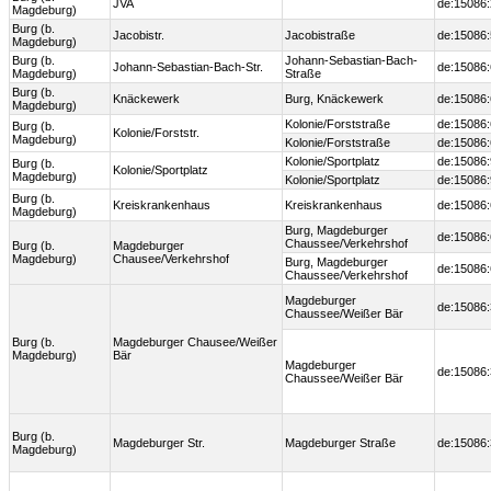
JVA
de:15086
Magdeburg)
Burg (b.
Jacobistr.
Jacobistraße
de:15086
Magdeburg)
Burg (b.
Johann-Sebastian-Bach-
Johann-Sebastian-Bach-Str.
de:15086
Magdeburg)
Straße
Burg (b.
Knäckewerk
Burg, Knäckewerk
de:15086
Magdeburg)
Kolonie/Forststraße
de:15086
Burg (b.
Kolonie/Forststr.
Magdeburg)
Kolonie/Forststraße
de:15086
Kolonie/Sportplatz
de:15086
Burg (b.
Kolonie/Sportplatz
Magdeburg)
Kolonie/Sportplatz
de:15086
Burg (b.
Kreiskrankenhaus
Kreiskrankenhaus
de:15086
Magdeburg)
Burg, Magdeburger
de:15086
Chaussee/Verkehrshof
Burg (b.
Magdeburger
Magdeburg)
Chausee/Verkehrshof
Burg, Magdeburger
de:15086
Chaussee/Verkehrshof
Magdeburger
de:15086:
Chaussee/Weißer Bär
Burg (b.
Magdeburger Chausee/Weißer
Magdeburg)
Bär
Magdeburger
de:15086:
Chaussee/Weißer Bär
Burg (b.
Magdeburger Str.
Magdeburger Straße
de:15086
Magdeburg)