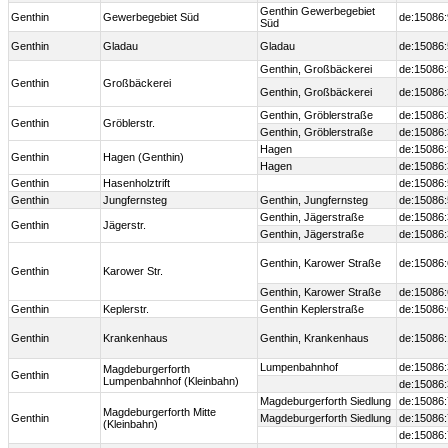
Genthin Gewerbegebiet
Genthin
Gewerbegebiet Süd
de:15086
Süd
Genthin
Gladau
Gladau
de:15086
Genthin, Großbäckerei
de:15086
Genthin
Großbäckerei
Genthin, Großbäckerei
de:15086
Genthin, Gröblerstraße
de:15086
Genthin
Gröblerstr.
Genthin, Gröblerstraße
de:15086
Hagen
de:15086
Genthin
Hagen (Genthin)
Hagen
de:15086
Genthin
Hasenholztrift
de:15086
Genthin
Jungfernsteg
Genthin, Jungfernsteg
de:15086
Genthin, Jägerstraße
de:15086
Genthin
Jägerstr.
Genthin, Jägerstraße
de:15086
Genthin, Karower Straße
de:15086
Genthin
Karower Str.
Genthin, Karower Straße
de:15086
Genthin
Keplerstr.
Genthin Keplerstraße
de:15086
Genthin
Krankenhaus
Genthin, Krankenhaus
de:15086
Lumpenbahnhof
de:15086
Magdeburgerforth
Genthin
Lumpenbahnhof (Kleinbahn)
de:15086
Magdeburgerforth Siedlung
de:15086
Magdeburgerforth Mitte
Genthin
Magdeburgerforth Siedlung
de:15086
(Kleinbahn)
de:15086