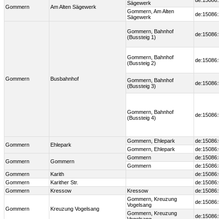
de:15086
Sägewerk
Gommern
Am Alten Sägewerk
Gommern, Am Alten
de:15086
Sägewerk
Gommern, Bahnhof
de:15086:
(Bussteig 1)
Gommern, Bahnhof
de:15086:
(Bussteig 2)
Gommern
Busbahnhof
Gommern, Bahnhof
de:15086:
(Bussteig 3)
Gommern, Bahnhof
de:15086:
(Bussteig 4)
Gommern, Ehlepark
de:15086
Gommern
Ehlepark
Gommern, Ehlepark
de:15086
Gommern
de:15086:
Gommern
Gommern
Gommern
de:15086:
Gommern
Karith
de:15086
Gommern
Karither Str.
de:15086
Gommern
Kressow
Kressow
de:15086
Gommern, Kreuzung
de:15086
Vogelsang
Gommern
Kreuzung Vogelsang
Gommern, Kreuzung
de:15086