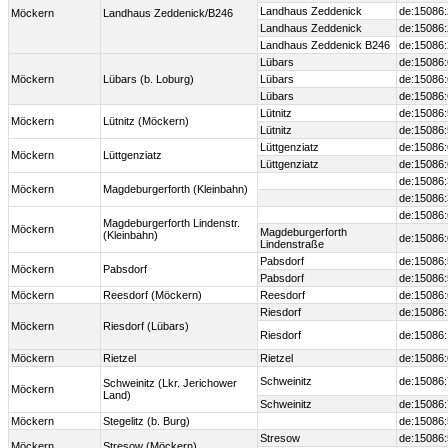
Landhaus Zeddenick
de:15086
Möckern
Landhaus Zeddenick/B246
Landhaus Zeddenick
de:15086
Landhaus Zeddenick B246
de:15086
Lübars
de:15086
Möckern
Lübars (b. Loburg)
Lübars
de:15086
Lübars
de:15086
Lütnitz
de:15086
Möckern
Lütnitz (Möckern)
Lütnitz
de:15086
Lüttgenziatz
de:15086
Möckern
Lüttgenziatz
Lüttgenziatz
de:15086
de:15086
Möckern
Magdeburgerforth (Kleinbahn)
de:15086
de:15086
Magdeburgerforth Lindenstr.
Möckern
Magdeburgerforth
(Kleinbahn)
de:15086
Lindenstraße
Pabsdorf
de:15086
Möckern
Pabsdorf
Pabsdorf
de:15086
Möckern
Reesdorf (Möckern)
Reesdorf
de:15086
Riesdorf
de:15086
Möckern
Riesdorf (Lübars)
Riesdorf
de:15086
Möckern
Rietzel
Rietzel
de:15086
Schweinitz
de:15086
Schweinitz (Lkr. Jerichower
Möckern
Land)
Schweinitz
de:15086
Möckern
Stegelitz (b. Burg)
de:15086
Stresow
de:15086
Möckern
Stresow (Möckern)