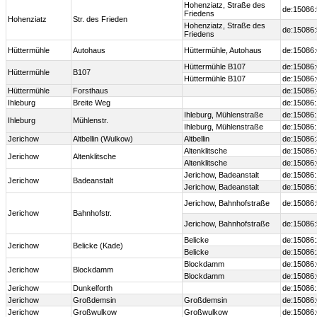
Hohenziatz, Straße des
de:15086
Friedens
Hohenziatz
Str. des Frieden
Hohenziatz, Straße des
de:15086
Friedens
Hüttermühle
Autohaus
Hüttermühle, Autohaus
de:15086
Hüttermühle B107
de:15086
Hüttermühle
B107
Hüttermühle B107
de:15086
Hüttermühle
Forsthaus
de:15086
Ihleburg
Breite Weg
de:15086
Ihleburg, Mühlenstraße
de:15086
Ihleburg
Mühlenstr.
Ihleburg, Mühlenstraße
de:15086
Jerichow
Altbellin (Wulkow)
Altbellin
de:15086
Altenklitsche
de:15086
Jerichow
Altenklitsche
Altenklitsche
de:15086
Jerichow, Badeanstalt
de:15086
Jerichow
Badeanstalt
Jerichow, Badeanstalt
de:15086
Jerichow, Bahnhofstraße
de:15086
Jerichow
Bahnhofstr.
Jerichow, Bahnhofstraße
de:15086
Belicke
de:15086
Jerichow
Belicke (Kade)
Belicke
de:15086
Blockdamm
de:15086
Jerichow
Blockdamm
Blockdamm
de:15086
Jerichow
Dunkelforth
de:15086
Jerichow
Großdemsin
Großdemsin
de:15086
Jerichow
Großwulkow
Großwulkow
de:15086