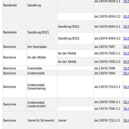
de:13076:4034:1:1
53.
Bandenitz
Sandkrug
de:13076:4034:1:2
53.
Sandkrug B321
de:13076:4064:1:1
53.
Bandenitz
Sandkrug B321
Sandkrug B321
de:13076:4064:1:2
53.
Banzkow
Am Sportplatz
de:13076:7687
53.
An der Mühle
de:13076:7005:1:1
53.
Banzkow
An der Mühle
An der Mühle
de:13076:7005:1:2
53.
Banzkow
Gaststätte
de:13076:7688
53.
Banzkow
Goldenstädt
de:13076:7064
53.
Goldenstädt
Banzkow
de:13076:7210:1:1
53.
Gewerbering
de:13076:7066:1:1
53.
Goldenstädt
Banzkow
Lewitzstraße
de:13076:7066:1:2
53.
Banzkow
Jamel (b Schwerin)
Jamel
de:13076:7211:1:1
53.