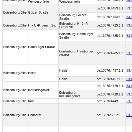
Wendeschleife
Wendeschleife
de:13076:4453:1:1
53.
Boizenburg/Elbe
Gülzer Straße
Boizenburg Gülzer
de:13076:4453:1:2
53.
Straße
Boizenburg, H.-J.-P.
Boizenburg/Elbe
H. -J. -P. Lemm Str.
de:13076:4723:1:1
53.
Lemm Str.
Boizenburg, Hamburger
de:13076:4785:1:1
53.
Straße
Boizenburg/Elbe
Hamburger Straße
Boizenburg, Hamburger
de:13076:4785:1:2
53.
Straße
Heide
de:13076:4457:1:1
53.
Boizenburg/Elbe
Heide
Heide
de:13076:4457:1:2
53.
de:13076:4729:1:1
53.
Boizenburg/Elbe
Industriegebiet
Boizenburg
de:13076:4729:1:2
53.
Industriegebiet
Boizenburg/Elbe
Kulti
de:13076:4449
53.
Boizenburg/Elbe
Lindhorst
de:13076:66:1:1
53.