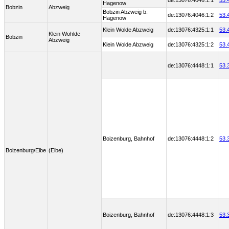
de:13076:4046:1:1
53.
Hagenow
Bobzin
Abzweig
Bobzin Abzweig b.
de:13076:4046:1:2
53.
Hagenow
Klein Wolde Abzweig
de:13076:4325:1:1
53.
Klein Wohlde
Bobzin
Abzweig
Klein Wolde Abzweig
de:13076:4325:1:2
53.
de:13076:4448:1:1
53.
Boizenburg, Bahnhof
de:13076:4448:1:2
53.
Boizenburg/Elbe
(Elbe)
Boizenburg, Bahnhof
de:13076:4448:1:3
53.