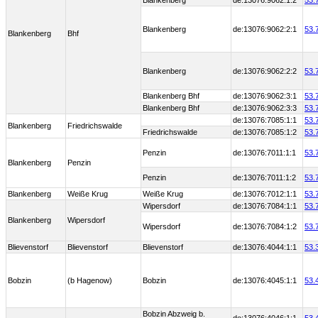
Blankenberg
de:13076:9062:1:2
53.
Blankenberg
de:13076:9062:2:1
53.
Blankenberg
Bhf
Blankenberg
de:13076:9062:2:2
53.
Blankenberg Bhf
de:13076:9062:3:1
53.
Blankenberg Bhf
de:13076:9062:3:3
53.
de:13076:7085:1:1
53.
Blankenberg
Friedrichswalde
Friedrichswalde
de:13076:7085:1:2
53.
Penzin
de:13076:7011:1:1
53.
Blankenberg
Penzin
Penzin
de:13076:7011:1:2
53.
Blankenberg
Weiße Krug
Weiße Krug
de:13076:7012:1:1
53.
Wipersdorf
de:13076:7084:1:1
53.
Blankenberg
Wipersdorf
Wipersdorf
de:13076:7084:1:2
53.
Blievenstorf
Blievenstorf
Blievenstorf
de:13076:4044:1:1
53.
Bobzin
(b Hagenow)
Bobzin
de:13076:4045:1:1
53.
Bobzin Abzweig b.