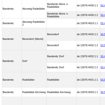
Bandenitz Abzw. n.
de:13076:4430:1:1
53.
Radelübbe
Bandenitz
Abzweig Radelübbe
Bandenitz Abzw. n.
de:13076:4430:1:2
53.
Radelübbe
Abzweig Radelübbe
Bandenitz
de:13076:4819:1:1
53.
2
Besendorf
de:13076:4432:1:1
53.
Bandenitz
Besendorf (Meckl)
Besendorf
de:13076:4432:1:2
53.
Bandenitz Dorf
de:13076:4032:1:1
53.
Bandenitz
Dorf
Bandenitz Dorf
de:13076:4032:1:2
53.
Bandenitz
Radelübbe
Radelübbe
de:13076:4431:1:1
53.
Bandenitz
Radelübbe Kirchweg
Radelübbe Kirchweg
de:13076:4033:1:1
53.