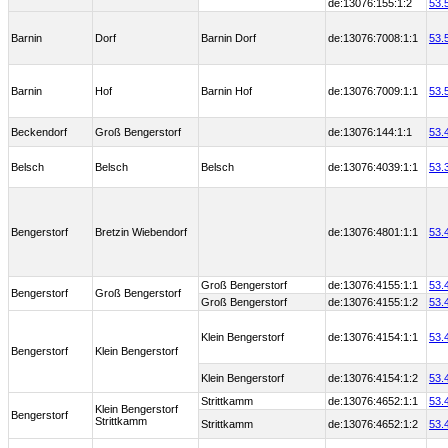
de:13076:155:1:2
53.
Barnin
Dorf
Barnin Dorf
de:13076:7008:1:1
53.
Barnin
Hof
Barnin Hof
de:13076:7009:1:1
53.
Beckendorf
Groß Bengerstorf
de:13076:144:1:1
53.
Belsch
Belsch
Belsch
de:13076:4039:1:1
53.
Bengerstorf
Bretzin Wiebendorf
de:13076:4801:1:1
53.
Groß Bengerstorf
de:13076:4155:1:1
53.
Bengerstorf
Groß Bengerstorf
Groß Bengerstorf
de:13076:4155:1:2
53.
Klein Bengerstorf
de:13076:4154:1:1
53.
Bengerstorf
Klein Bengerstorf
Klein Bengerstorf
de:13076:4154:1:2
53.
Strittkamm
de:13076:4652:1:1
53.
Klein Bengerstorf
Bengerstorf
Strittkamm
Strittkamm
de:13076:4652:1:2
53.