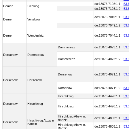
de:13076:7198:1:1
53.
Demen
Siedlung
de:13076:7198:1:2
53.
de:13076:7049:1:1
53.
Demen
Venzkow
de:13076:7049:1:2
53.
Demen
Wendeplatz
de:13076:7044:1:1
53.
Dammereez
de:13076:4073:1:1
53.
Dersenow
Dammereez
Dammereez
de:13076:4073:1:2
53.
Dersenow
de:13076:4071:1:1
53.
Dersenow
Dersenow
Dersenow
de:13076:4071:1:2
53.
Hirschkrug
de:13076:4470:1:1
53.
Dersenow
Hirschkrug
Hirschkrug
de:13076:4470:1:2
53.
Hirschkrug Abzw. n.
de:13076:4803:1:1
53.
Banzin
Hirschkrug Abzw n
Dersenow
Banzin
Hirschkrug Abzw. n.
de:13076:4803:1:2
53.
Banzin