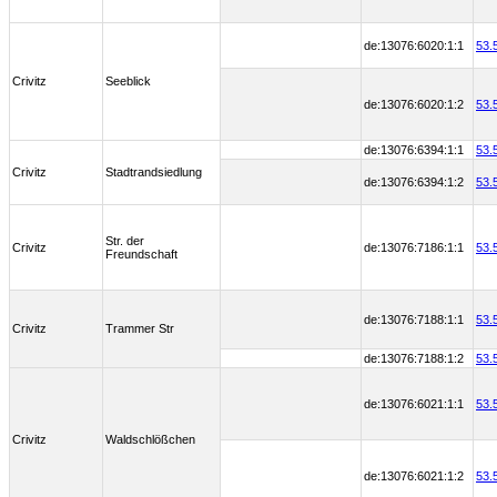
de:13076:6020:1:1
53.
Crivitz
Seeblick
de:13076:6020:1:2
53.
de:13076:6394:1:1
53.
Crivitz
Stadtrandsiedlung
de:13076:6394:1:2
53.
Str. der
Crivitz
de:13076:7186:1:1
53.
Freundschaft
de:13076:7188:1:1
53.
Crivitz
Trammer Str
de:13076:7188:1:2
53.
de:13076:6021:1:1
53.
Crivitz
Waldschlößchen
de:13076:6021:1:2
53.