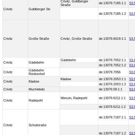
Crivitz, Goldberger
de:13076:7185:1:1
53.
Straße
Crivitz
Goldberger Str.
de:13076:7185:1:2
53.
Crivitz
Große Straße
Crivitz, Große Straße
de:13076:6019:1:1
53.
Gädebehn
de:13076:7052:1:1
53.
Crivitz
Gädebehn
de:13076:7052:1:2
53.
Gädebehn
Crivitz
de:13076:7056
53.
Rönkenhof
Kladow
de:13076:2053:1:1
53.
Crivitz
Kladow
de:13076:2053:1:2
53.
Crivitz
Muchelwitz
de:13076:58:1:1
53.
Wessin, Radepohl
de:13076:6211:1:1
53.
Crivitz
Radepohl
de:13076:6211:1:2
53.
de:13076:7187:1:1
53.
Crivitz
Schulstraße
de:13076:7187:1:2
53.