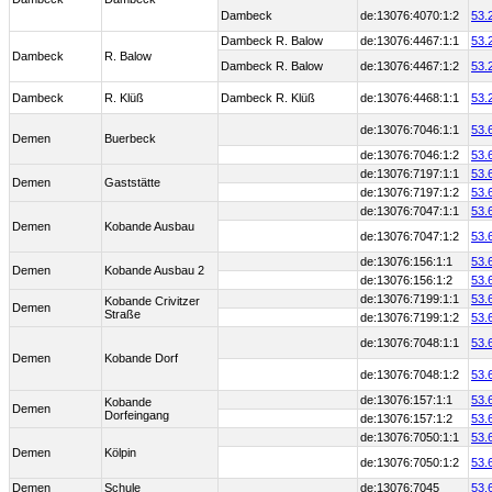
Dambeck
de:13076:4070:1:2
53.
Dambeck R. Balow
de:13076:4467:1:1
53.
Dambeck
R. Balow
Dambeck R. Balow
de:13076:4467:1:2
53.
Dambeck
R. Klüß
Dambeck R. Klüß
de:13076:4468:1:1
53.
de:13076:7046:1:1
53.
Demen
Buerbeck
de:13076:7046:1:2
53.
de:13076:7197:1:1
53.
Demen
Gaststätte
de:13076:7197:1:2
53.
de:13076:7047:1:1
53.
Demen
Kobande Ausbau
de:13076:7047:1:2
53.
de:13076:156:1:1
53.
Demen
Kobande Ausbau 2
de:13076:156:1:2
53.
de:13076:7199:1:1
53.
Kobande Crivitzer
Demen
Straße
de:13076:7199:1:2
53.
de:13076:7048:1:1
53.
Demen
Kobande Dorf
de:13076:7048:1:2
53.
de:13076:157:1:1
53.
Kobande
Demen
Dorfeingang
de:13076:157:1:2
53.
de:13076:7050:1:1
53.
Demen
Kölpin
de:13076:7050:1:2
53.
Demen
Schule
de:13076:7045
53.