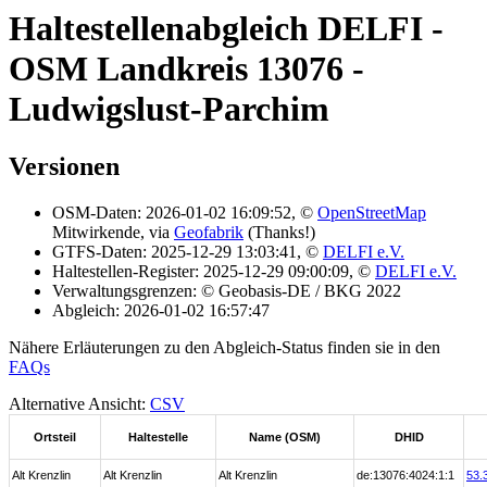
Haltestellenabgleich DELFI -
OSM Landkreis 13076 -
Ludwigslust-Parchim
Versionen
OSM-Daten: 2026-01-02 16:09:52, ©
OpenStreetMap
Mitwirkende, via
Geofabrik
(Thanks!)
GTFS-Daten: 2025-12-29 13:03:41, ©
DELFI e.V.
Haltestellen-Register: 2025-12-29 09:00:09, ©
DELFI e.V.
Verwaltungsgrenzen: © Geobasis-DE / BKG 2022
Abgleich: 2026-01-02 16:57:47
Nähere Erläuterungen zu den Abgleich-Status finden sie in den
FAQs
Alternative Ansicht:
CSV
Ortsteil
Haltestelle
Name (OSM)
DHID
Alt Krenzlin
Alt Krenzlin
Alt Krenzlin
de:13076:4024:1:1
53.