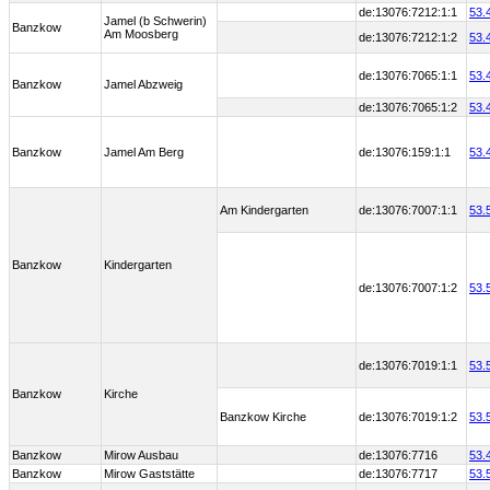
de:13076:7212:1:1
53.
Jamel (b Schwerin)
Banzkow
Am Moosberg
de:13076:7212:1:2
53.
de:13076:7065:1:1
53.
Banzkow
Jamel Abzweig
de:13076:7065:1:2
53.
Banzkow
Jamel Am Berg
de:13076:159:1:1
53.
Am Kindergarten
de:13076:7007:1:1
53.
Banzkow
Kindergarten
de:13076:7007:1:2
53.
de:13076:7019:1:1
53.
Banzkow
Kirche
Banzkow Kirche
de:13076:7019:1:2
53.
Banzkow
Mirow Ausbau
de:13076:7716
53.
Banzkow
Mirow Gaststätte
de:13076:7717
53.