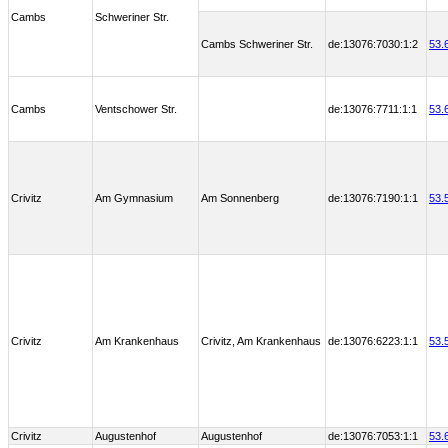
Cambs
Schweriner Str.
Cambs Schweriner Str.
de:13076:7030:1:2
53.
Cambs
Ventschower Str.
de:13076:7711:1:1
53.
Crivitz
Am Gymnasium
Am Sonnenberg
de:13076:7190:1:1
53.
Crivitz
Am Krankenhaus
Crivitz, Am Krankenhaus
de:13076:6223:1:1
53.
Crivitz
Augustenhof
Augustenhof
de:13076:7053:1:1
53.