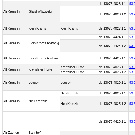
de:13076:4028:1:1
53.
Alt Krenzlin
Glaisin Abzweig
de:13076:4028:1:2
53.
Alt Krenzlin
Klein Krams
Klein Krams
de:13076:4027:1:1
53.
de:13076:4424:1:1
53.
Alt Krenzlin
Klein Krams Abzweig
de:13076:4424:1:2
53.
Alt Krenzlin
Klein Krams Ausbau
de:13076:4425:1:1
53.
Krenzliner Hütte
de:13076:4026:1:1
53.
Alt Krenzlin
Krenzliner Hütte
Krenzliner Hütte
de:13076:4026:1:2
53.
Alt Krenzlin
Loosen
Loosen
de:13076:4029:1:1
53.
Neu Krenzlin
de:13076:4025:1:1
53.
Alt Krenzlin
Neu Krenzlin
Neu Krenzlin
de:13076:4025:1:2
53.
de:13076:4426:1:1
53.
Alt Zachun
Bahnhof