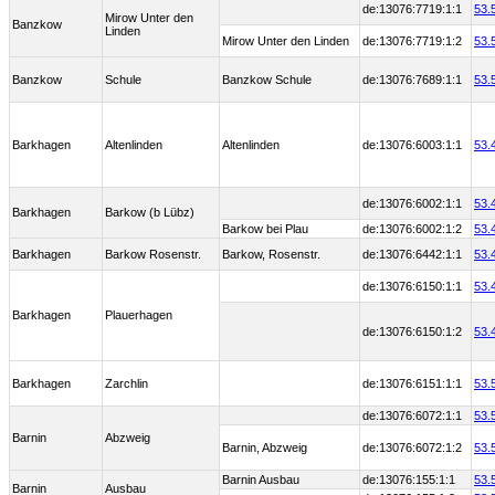
de:13076:7719:1:1
53.
Mirow Unter den
Banzkow
Linden
Mirow Unter den Linden
de:13076:7719:1:2
53.
Banzkow
Schule
Banzkow Schule
de:13076:7689:1:1
53.
Barkhagen
Altenlinden
Altenlinden
de:13076:6003:1:1
53.
de:13076:6002:1:1
53.
Barkhagen
Barkow (b Lübz)
Barkow bei Plau
de:13076:6002:1:2
53.
Barkhagen
Barkow Rosenstr.
Barkow, Rosenstr.
de:13076:6442:1:1
53.
de:13076:6150:1:1
53.
Barkhagen
Plauerhagen
de:13076:6150:1:2
53.
Barkhagen
Zarchlin
de:13076:6151:1:1
53.
de:13076:6072:1:1
53.
Barnin
Abzweig
Barnin, Abzweig
de:13076:6072:1:2
53.
Barnin Ausbau
de:13076:155:1:1
53.
Barnin
Ausbau