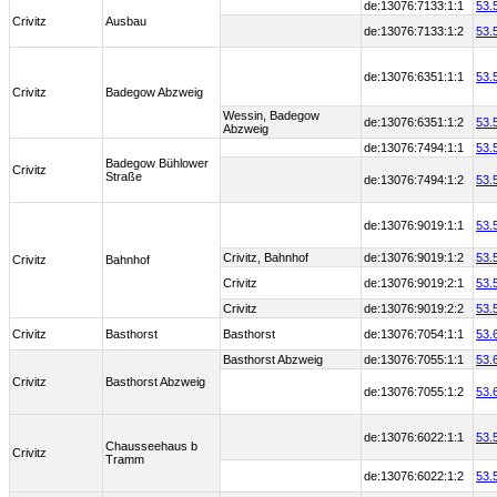
de:13076:7133:1:1
53.
Crivitz
Ausbau
de:13076:7133:1:2
53.
de:13076:6351:1:1
53.
Crivitz
Badegow Abzweig
Wessin, Badegow
de:13076:6351:1:2
53.
Abzweig
de:13076:7494:1:1
53.
Badegow Bühlower
Crivitz
Straße
de:13076:7494:1:2
53.
de:13076:9019:1:1
53.
Crivitz, Bahnhof
de:13076:9019:1:2
53.
Crivitz
Bahnhof
Crivitz
de:13076:9019:2:1
53.
Crivitz
de:13076:9019:2:2
53.
Crivitz
Basthorst
Basthorst
de:13076:7054:1:1
53.
Basthorst Abzweig
de:13076:7055:1:1
53.
Crivitz
Basthorst Abzweig
de:13076:7055:1:2
53.
de:13076:6022:1:1
53.
Chausseehaus b
Crivitz
Tramm
de:13076:6022:1:2
53.