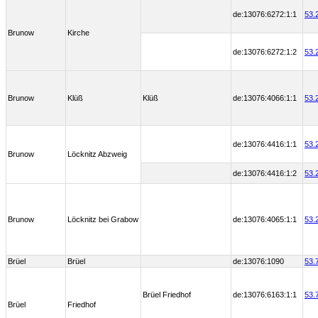
de:13076:6272:1:1
53.
Brunow
Kirche
de:13076:6272:1:2
53.
Brunow
Klüß
Klüß
de:13076:4066:1:1
53.
de:13076:4416:1:1
53.
Brunow
Löcknitz Abzweig
de:13076:4416:1:2
53.
Brunow
Löcknitz bei Grabow
de:13076:4065:1:1
53.
Brüel
Brüel
de:13076:1090
53.
Brüel Friedhof
de:13076:6163:1:1
53.
Brüel
Friedhof