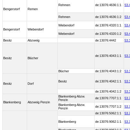
Rehmen
de:13076:4636:1:1
53.
Bengerstorf
Remen
Rehmen
de:13076:4636:1:2
53.
Wiebendorf
de:13076:4320:1:1
53.
Bengerstorf
Wiebendorf
Wiebendorf
de:13076:4320:1:2
53.
Besitz
Abzweig
de:13076:4442
53.
de:13076:4043:1:1
53.
Besitz
Blücher
Blücher
de:13076:4043:1:2
53.
Besitz
de:13076:4042:1:1
53.
Besitz
Dorf
de:13076:4042:1:2
53.
Blankenberg Abzw.
de:13076:7707:1:1
53.
Penzin
Blankenberg
Abzweig Penzin
Blankenberg Abzw.
de:13076:7707:1:2
53.
Penzin
de:13076:5062:1:1
53.
Blankenberg
de:13076:9062:1:1
53.