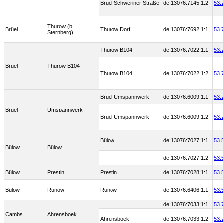
Brüel Schweriner Straße
de:13076:7145:1:2
53.
Thurow (b
Brüel
Thurow Dorf
de:13076:7692:1:1
53.
Sternberg)
Thurow B104
de:13076:7022:1:1
53.
Brüel
Thurow B104
Thurow B104
de:13076:7022:1:2
53.
Brüel Umspannwerk
de:13076:6009:1:1
53.
Brüel
Umspannwerk
Brüel Umspannwerk
de:13076:6009:1:2
53.
Bülow
de:13076:7027:1:1
53.
Bülow
Bülow
de:13076:7027:1:2
53.
Bülow
Prestin
Prestin
de:13076:7028:1:1
53.
Bülow
Runow
Runow
de:13076:6406:1:1
53.
de:13076:7033:1:1
53.
Cambs
Ahrensboek
Ahrensboek
de:13076:7033:1:2
53.