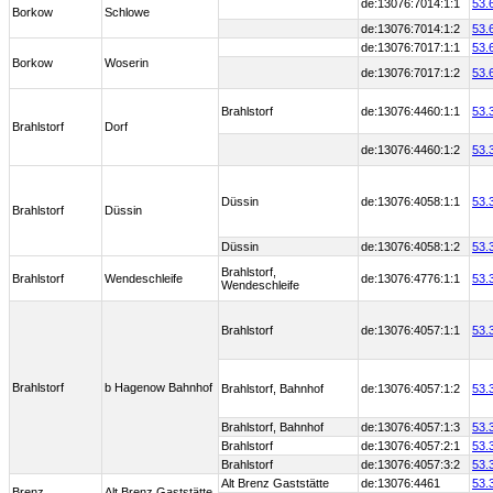
de:13076:7014:1:1
53.
Borkow
Schlowe
de:13076:7014:1:2
53.
de:13076:7017:1:1
53.
Borkow
Woserin
de:13076:7017:1:2
53.
Brahlstorf
de:13076:4460:1:1
53.
Brahlstorf
Dorf
de:13076:4460:1:2
53.
Düssin
de:13076:4058:1:1
53.
Brahlstorf
Düssin
Düssin
de:13076:4058:1:2
53.
Brahlstorf,
Brahlstorf
Wendeschleife
de:13076:4776:1:1
53.
Wendeschleife
Brahlstorf
de:13076:4057:1:1
53.
Brahlstorf
b Hagenow Bahnhof
Brahlstorf, Bahnhof
de:13076:4057:1:2
53.
Brahlstorf, Bahnhof
de:13076:4057:1:3
53.
Brahlstorf
de:13076:4057:2:1
53.
Brahlstorf
de:13076:4057:3:2
53.
Alt Brenz Gaststätte
de:13076:4461
53.
Brenz
Alt Brenz Gaststätte