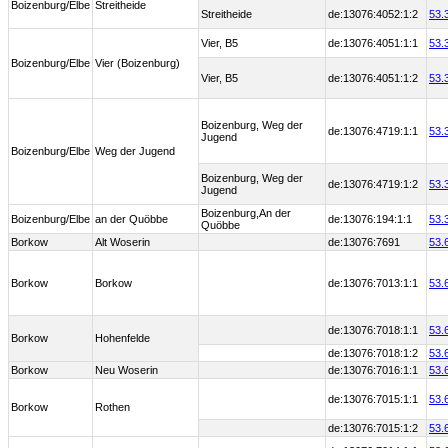
Boizenburg/Elbe
Streitheide
Streitheide
de:13076:4052:1:2
53.
Vier, B5
de:13076:4051:1:1
53.
Boizenburg/Elbe
Vier (Boizenburg)
Vier, B5
de:13076:4051:1:2
53.
Boizenburg, Weg der
de:13076:4719:1:1
53.
Jugend
Boizenburg/Elbe
Weg der Jugend
Boizenburg, Weg der
de:13076:4719:1:2
53.
Jugend
Boizenburg,An der
Boizenburg/Elbe
an der Quöbbe
de:13076:194:1:1
53.
Quöbbe
Borkow
Alt Woserin
de:13076:7691
53.
Borkow
Borkow
de:13076:7013:1:1
53.
de:13076:7018:1:1
53.
Borkow
Hohenfelde
de:13076:7018:1:2
53.
Borkow
Neu Woserin
de:13076:7016:1:1
53.
de:13076:7015:1:1
53.
Borkow
Rothen
de:13076:7015:1:2
53.