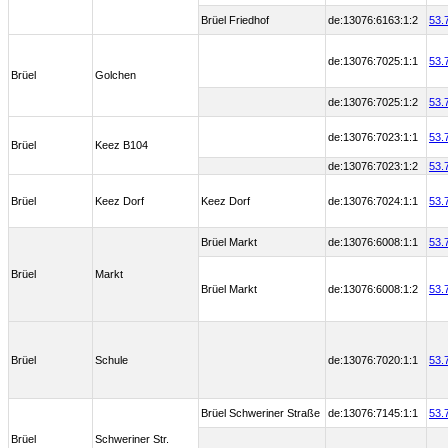
Brüel Friedhof
de:13076:6163:1:2
53.
de:13076:7025:1:1
53.
Brüel
Golchen
de:13076:7025:1:2
53.
de:13076:7023:1:1
53.
Brüel
Keez B104
de:13076:7023:1:2
53.
Brüel
Keez Dorf
Keez Dorf
de:13076:7024:1:1
53.
Brüel Markt
de:13076:6008:1:1
53.
Brüel
Markt
Brüel Markt
de:13076:6008:1:2
53.
Brüel
Schule
de:13076:7020:1:1
53.
Brüel Schweriner Straße
de:13076:7145:1:1
53.
Brüel
Schweriner Str.