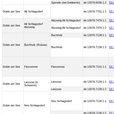
Spendin (bei Dobbertin)
de:13076:6036:1:2
53.
Dobin am See
Alt Schlagsdorf
de:13076:7701:1:1
53.
Abzweig Alt Schlagsdorf
de:13076:7476:1:1
53.
Alt Schlagsdorf
Dobin am See
Abzweig
Abzweig Alt Schlagsdorf
de:13076:7476:1:2
53.
Buchholz
de:13076:7138:1:1
53.
Dobin am See
Buchholz (Rubow)
Buchholz
de:13076:7138:1:2
53.
Dobin am See
Flessenow
Flessenow
de:13076:7141:1:1
53.
Liessow
de:13076:7139:1:1
53.
Liessow (b
Dobin am See
Schwerin)
Liessow
de:13076:7139:1:2
53.
Neu Schlagsdorf
de:13076:7136:1:1
53.
Dobin am See
Neu Schlagsdorf
de:13076:7136:1:2
53.