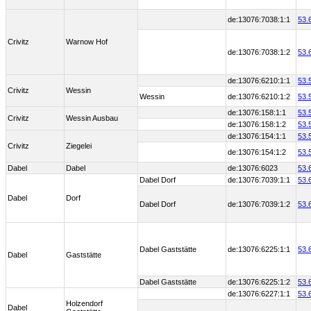
de:13076:7038:1:1
53.
Crivitz
Warnow Hof
de:13076:7038:1:2
53.
de:13076:6210:1:1
53.
Crivitz
Wessin
Wessin
de:13076:6210:1:2
53.
de:13076:158:1:1
53.
Crivitz
Wessin Ausbau
de:13076:158:1:2
53.
de:13076:154:1:1
53.
Crivitz
Ziegelei
de:13076:154:1:2
53.
Dabel
Dabel
de:13076:6023
53.
Dabel Dorf
de:13076:7039:1:1
53.
Dabel
Dorf
Dabel Dorf
de:13076:7039:1:2
53.
Dabel Gaststätte
de:13076:6225:1:1
53.
Dabel
Gaststätte
Dabel Gaststätte
de:13076:6225:1:2
53.
de:13076:6227:1:1
53.
Holzendorf
Dabel