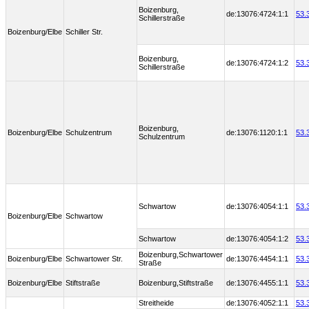
Boizenburg,
de:13076:4724:1:1
53.
Schillerstraße
Boizenburg/Elbe
Schiller Str.
Boizenburg,
de:13076:4724:1:2
53.
Schillerstraße
Boizenburg,
Boizenburg/Elbe
Schulzentrum
de:13076:1120:1:1
53.
Schulzentrum
Schwartow
de:13076:4054:1:1
53.
Boizenburg/Elbe
Schwartow
Schwartow
de:13076:4054:1:2
53.
Boizenburg,Schwartower
Boizenburg/Elbe
Schwartower Str.
de:13076:4454:1:1
53.
Straße
Boizenburg/Elbe
Stiftstraße
Boizenburg,Stiftstraße
de:13076:4455:1:1
53.
Streitheide
de:13076:4052:1:1
53.