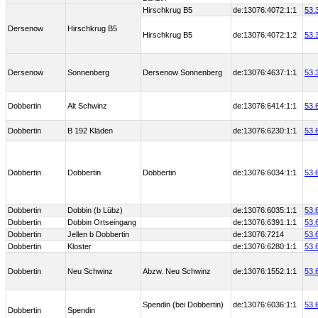
Hirschkrug B5
de:13076:4072:1:1
53.
Dersenow
Hirschkrug B5
Hirschkrug B5
de:13076:4072:1:2
53.
Dersenow
Sonnenberg
Dersenow Sonnenberg
de:13076:4637:1:1
53.
Dobbertin
Alt Schwinz
de:13076:6414:1:1
53.
Dobbertin
B 192 Kläden
de:13076:6230:1:1
53.
Dobbertin
Dobbertin
Dobbertin
de:13076:6034:1:1
53.
Dobbertin
Dobbin (b Lübz)
de:13076:6035:1:1
53.
Dobbertin
Dobbin Ortseingang
de:13076:6391:1:1
53.
Dobbertin
Jellen b Dobbertin
de:13076:7214
53.
Dobbertin
Kloster
de:13076:6280:1:1
53.
Dobbertin
Neu Schwinz
Abzw. Neu Schwinz
de:13076:1552:1:1
53.
Spendin (bei Dobbertin)
de:13076:6036:1:1
53.
Dobbertin
Spendin