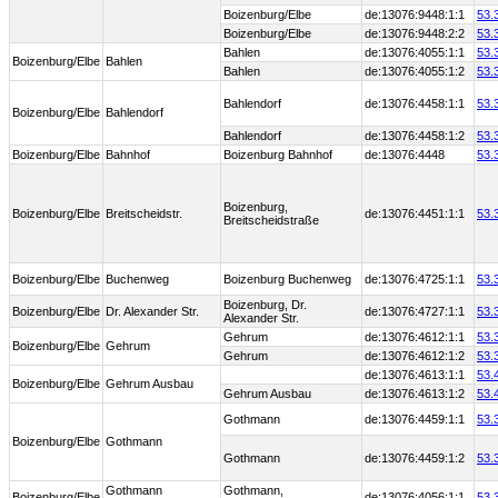
Boizenburg/Elbe
de:13076:9448:1:1
53.
Boizenburg/Elbe
de:13076:9448:2:2
53.
Bahlen
de:13076:4055:1:1
53.
Boizenburg/Elbe
Bahlen
Bahlen
de:13076:4055:1:2
53.
Bahlendorf
de:13076:4458:1:1
53.
Boizenburg/Elbe
Bahlendorf
Bahlendorf
de:13076:4458:1:2
53.
Boizenburg/Elbe
Bahnhof
Boizenburg Bahnhof
de:13076:4448
53.
Boizenburg,
Boizenburg/Elbe
Breitscheidstr.
de:13076:4451:1:1
53.
Breitscheidstraße
Boizenburg/Elbe
Buchenweg
Boizenburg Buchenweg
de:13076:4725:1:1
53.
Boizenburg, Dr.
Boizenburg/Elbe
Dr. Alexander Str.
de:13076:4727:1:1
53.
Alexander Str.
Gehrum
de:13076:4612:1:1
53.
Boizenburg/Elbe
Gehrum
Gehrum
de:13076:4612:1:2
53.
de:13076:4613:1:1
53.
Boizenburg/Elbe
Gehrum Ausbau
Gehrum Ausbau
de:13076:4613:1:2
53.
Gothmann
de:13076:4459:1:1
53.
Boizenburg/Elbe
Gothmann
Gothmann
de:13076:4459:1:2
53.
Gothmann
Gothmann,
Boizenburg/Elbe
de:13076:4056:1:1
53.