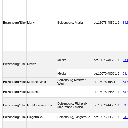
Boizenburg/Elbe
Markt
Boizenburg, Markt
de:13076:4050:1:1
53.
Metlitz
de:13076:4053:1:1
53.
Boizenburg/Elbe
Metlitz
Metlitz
de:13076:4053:1:2
53.
Boizenburg Metlitzer
Boizenburg/Elbe
Metlitzer Weg
de:13076:195:1:1
53.
Weg
Boizenburg/Elbe
Metlitzhof
de:13076:4456:1:1
53.
Boizenburg, Richard-
Boizenburg/Elbe
R. -Markmann-Str.
de:13076:4450:1:1
53.
Markmann-Straße
Boizenburg/Elbe
Ringstraße
Boizenburg, Ringstraße
de:13076:4452:1:1
53.