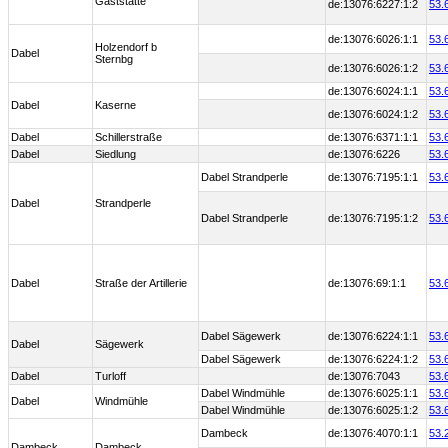
Gaststätte
de:13076:6227:1:2
53.
de:13076:6026:1:1
53.
Holzendorf b
Dabel
Sternbg
de:13076:6026:1:2
53.
de:13076:6024:1:1
53.
Dabel
Kaserne
de:13076:6024:1:2
53.
Dabel
Schillerstraße
de:13076:6371:1:1
53.
Dabel
Siedlung
de:13076:6226
53.
Dabel Strandperle
de:13076:7195:1:1
53.
Dabel
Strandperle
Dabel Strandperle
de:13076:7195:1:2
53.
Dabel
Straße der Artillerie
de:13076:69:1:1
53.
Dabel Sägewerk
de:13076:6224:1:1
53.
Dabel
Sägewerk
Dabel Sägewerk
de:13076:6224:1:2
53.
Dabel
Turloff
de:13076:7043
53.
Dabel Windmühle
de:13076:6025:1:1
53.
Dabel
Windmühle
Dabel Windmühle
de:13076:6025:1:2
53.
Dambeck
de:13076:4070:1:1
53.
Dambeck
Dambeck