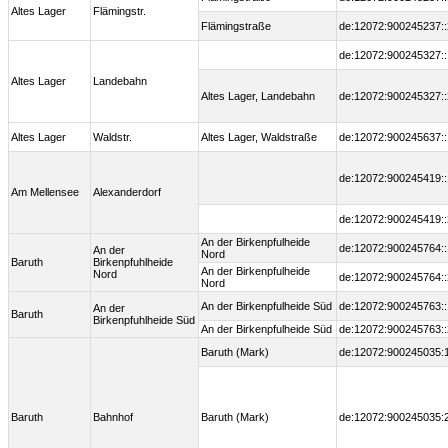
Altes Lager
Flämingstr.
Flämingstraße
de:12072:900245237::
de:12072:900245327::
Altes Lager
Landebahn
Altes Lager, Landebahn
de:12072:900245327::
Altes Lager
Waldstr.
Altes Lager, Waldstraße
de:12072:900245637::
de:12072:900245419::
Am Mellensee
Alexanderdorf
de:12072:900245419::
An der Birkenpfulheide
de:12072:900245764::
An der
Nord
Baruth
Birkenpfuhlheide
An der Birkenpfulheide
Nord
de:12072:900245764::
Nord
An der Birkenpfulheide Süd
de:12072:900245763::
An der
Baruth
Birkenpfuhlheide Süd
An der Birkenpfulheide Süd
de:12072:900245763::
Baruth (Mark)
de:12072:900245035:
Baruth
Bahnhof
Baruth (Mark)
de:12072:900245035: