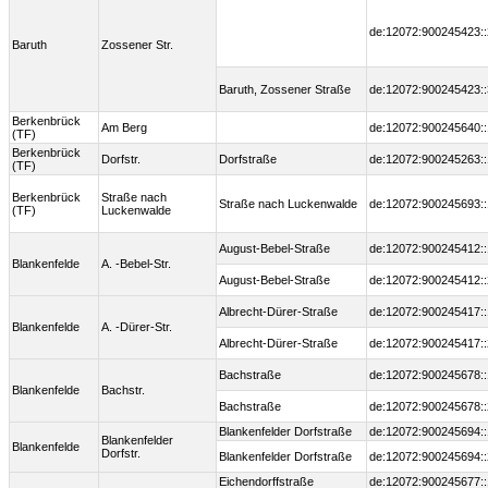
de:12072:900245423::
Baruth
Zossener Str.
Baruth, Zossener Straße
de:12072:900245423::
Berkenbrück
Am Berg
de:12072:900245640::
(TF)
Berkenbrück
Dorfstr.
Dorfstraße
de:12072:900245263::
(TF)
Berkenbrück
Straße nach
Straße nach Luckenwalde
de:12072:900245693::
(TF)
Luckenwalde
August-Bebel-Straße
de:12072:900245412::
Blankenfelde
A. -Bebel-Str.
August-Bebel-Straße
de:12072:900245412::
Albrecht-Dürer-Straße
de:12072:900245417::
Blankenfelde
A. -Dürer-Str.
Albrecht-Dürer-Straße
de:12072:900245417::
Bachstraße
de:12072:900245678::
Blankenfelde
Bachstr.
Bachstraße
de:12072:900245678::
Blankenfelder Dorfstraße
de:12072:900245694::
Blankenfelder
Blankenfelde
Dorfstr.
Blankenfelder Dorfstraße
de:12072:900245694::
Eichendorffstraße
de:12072:900245677::