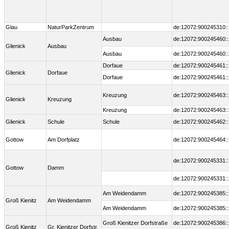
Glau
NaturParkZentrum
de:12072:900245310::
Ausbau
de:12072:900245460::
Glienick
Ausbau
Ausbau
de:12072:900245460::
Dorfaue
de:12072:900245461::
Glienick
Dorfaue
Dorfaue
de:12072:900245461::
Kreuzung
de:12072:900245463::
Glienick
Kreuzung
Kreuzung
de:12072:900245463::
Glienick
Schule
Schule
de:12072:900245462::
Gottow
Am Dorfplatz
de:12072:900245464::
de:12072:900245331::
Gottow
Damm
de:12072:900245331::
Am Weidendamm
de:12072:900245385::
Groß Kienitz
Am Weidendamm
Am Weidendamm
de:12072:900245385::
Groß Kienitzer Dorfstraße
de:12072:900245386::
Groß Kienitz
Gr. Kienitzer Dorfstr.