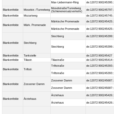
Max-Liebermann-Ring
de:12072:900245395::
Moselstraße/Tunnelweg
Blankenfelde
Moselstr. /Tunnelweg
de:12072:900245797::
(Schienenersatzverkehr)
Blankenfelde
Mozartweg
de:12072:900245745::
Märkische Promenade
de:12072:900245425::
Blankenfelde
Märk. Promenade
Märkische Promenade
de:12072:900245425::
Stechberg
de:12072:900245399::
Blankenfelde
Stechberg
Stechberg
de:12072:900245399::
Blankenfelde
Tankstelle
de:12072:900245427
Blankenfelde
Tiliastr.
Tiliastraße
de:12072:900245414::
Triftstraße
de:12072:900245393::
Blankenfelde
Triftstr.
Triftstraße
de:12072:900245393::
Zossener Damm
de:12072:900245687::
Blankenfelde
Zossener Damm
Zossener Damm
de:12072:900245687::
Ärztehaus
de:12072:900245426::
Blankenfelde
Ärztehaus
Ärztehaus
de:12072:900245426::