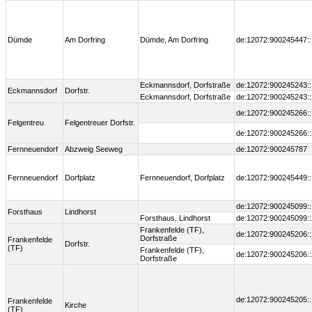
Dümde
Am Dorfring
Dümde, Am Dorfring
de:12072:900245447::
Eckmannsdorf, Dorfstraße
de:12072:900245243::
Eckmannsdorf
Dorfstr.
Eckmannsdorf, Dorfstraße
de:12072:900245243::
de:12072:900245266::
Felgentreu
Felgentreuer Dorfstr.
de:12072:900245266::
Fernneuendorf
Abzweig Seeweg
de:12072:900245787
Fernneuendorf
Dorfplatz
Fernneuendorf, Dorfplatz
de:12072:900245449::
de:12072:900245099::
Forsthaus
Lindhorst
Forsthaus, Lindhorst
de:12072:900245099::
Frankenfelde (TF),
de:12072:900245206::
Dorfstraße
Frankenfelde
Dorfstr.
(TF)
Frankenfelde (TF),
de:12072:900245206::
Dorfstraße
de:12072:900245205::
Frankenfelde
Kirche
(TF)