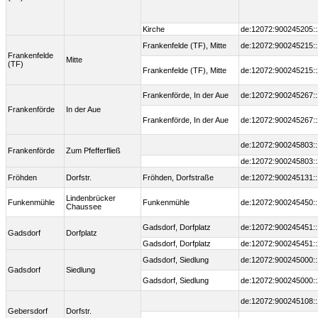
Kirche
de:12072:900245205::
Frankenfelde (TF), Mitte
de:12072:900245215::
Frankenfelde
Mitte
(TF)
Frankenfelde (TF), Mitte
de:12072:900245215::
Frankenförde, In der Aue
de:12072:900245267::
Frankenförde
In der Aue
Frankenförde, In der Aue
de:12072:900245267::
de:12072:900245803::
Frankenförde
Zum Pfefferfließ
de:12072:900245803::
Fröhden
Dorfstr.
Fröhden, Dorfstraße
de:12072:900245131::
Lindenbrücker
Funkenmühle
Funkenmühle
de:12072:900245450::
Chaussee
Gadsdorf, Dorfplatz
de:12072:900245451::
Gadsdorf
Dorfplatz
Gadsdorf, Dorfplatz
de:12072:900245451::
Gadsdorf, Siedlung
de:12072:900245000::
Gadsdorf
Siedlung
Gadsdorf, Siedlung
de:12072:900245000::
de:12072:900245108::
Gebersdorf
Dorfstr.