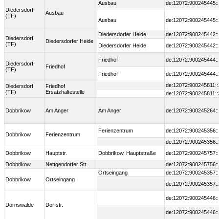
Ausbau
de:12072:900245445::
Diedersdorf
Ausbau
(TF)
Ausbau
de:12072:900245445::
Diedersdorfer Heide
de:12072:900245442::
Diedersdorf
Diedersdorfer Heide
(TF)
Diedersdorfer Heide
de:12072:900245442::
Friedhof
de:12072:900245444::
Diedersdorf
Friedhof
(TF)
Friedhof
de:12072:900245444::
de:12072:900245811::
Diedersdorf
Friedhof
(TF)
Ersatzhaltestelle
de:12072:900245811::
Dobbrikow
Am Anger
Am Anger
de:12072:900245264::
Ferienzentrum
de:12072:900245356::
Dobbrikow
Ferienzentrum
de:12072:900245356::
Dobbrikow
Hauptstr.
Dobbrikow, Hauptstraße
de:12072:900245757::
Dobbrikow
Nettgendorfer Str.
de:12072:900245756::
Ortseingang
de:12072:900245357::
Dobbrikow
Ortseingang
de:12072:900245357::
de:12072:900245446::
Dornswalde
Dorfstr.
de:12072:900245446::