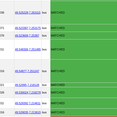
036
49.525228,
7.263115
bus
MATCHED
071
49.523387,
7.253175
bus
MATCHED
076
49.523658,
7.25387
bus
MATCHED
011
49.548306,
7.251485
bus
MATCHED
016
49.54877,
7.251247
bus
MATCHED
021
49.52995,
7.218128
bus
MATCHED
026
49.530024,
7.218278
bus
MATCHED
011
49.529392,
7.214611
bus
MATCHED
016
49.529035,
7.213615
bus
MATCHED