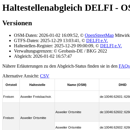
Haltestellenabgleich DELFI - O
Versionen
OSM-Daten: 2026-01-02 16:09:52, ©
OpenStreetMap
Mitwirk
GTFS-Daten: 2025-12-29 13:03:41, ©
DELFI e.V.
Haltestellen-Register: 2025-12-29 09:00:09, ©
DELFI e.V.
Verwaltungsgrenzen: © Geobasis-DE / BKG 2022
Abgleich: 2026-01-02 16:57:47
Nähere Erläuterungen zu den Abgleich-Status finden sie in den
FAQs
Alternative Ansicht:
CSV
Ortsteil
Haltestelle
Name (OSM)
DHID
Freisen
Asweiler Freisbachstr.
de:10046:62601::626
Asweiler Ortsmitte
de:10046:62602::626
Freisen
Asweiler Ortsmitte
Asweiler Ortsmitte
de:10046:62602::626