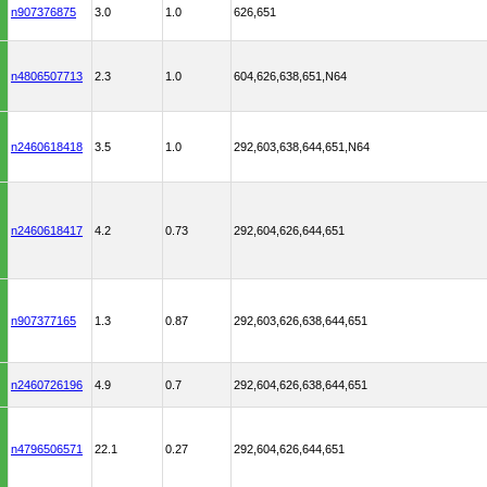
n907376875
3.0
1.0
626,651
n4806507713
2.3
1.0
604,626,638,651,N64
n2460618418
3.5
1.0
292,603,638,644,651,N64
n2460618417
4.2
0.73
292,604,626,644,651
n907377165
1.3
0.87
292,603,626,638,644,651
n2460726196
4.9
0.7
292,604,626,638,644,651
n4796506571
22.1
0.27
292,604,626,644,651