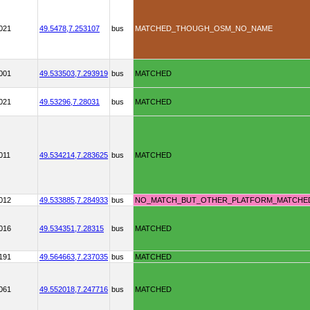
021
49.5478,
7.253107
bus
MATCHED_THOUGH_OSM_NO_NAME
001
49.533503,
7.293919
bus
MATCHED
021
49.53296,
7.28031
bus
MATCHED
011
49.534214,
7.283625
bus
MATCHED
012
49.533885,
7.284933
bus
NO_MATCH_BUT_OTHER_PLATFORM_MATCHE
016
49.534351,
7.28315
bus
MATCHED
191
49.564663,
7.237035
bus
MATCHED
061
49.552018,
7.247716
bus
MATCHED