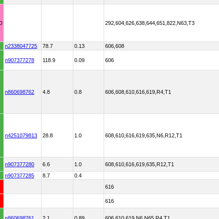
D
292,604,626,638,644,651,822,N63,T3
n2338047725
78.7
0.13
606,608
n907377278
118.9
0.09
606
n860698762
4.8
0.8
606,608,610,616,619,R4,T1
n4251079813
28.8
1.0
608,610,616,619,635,N6,R12,T1
n907377280
6.6
1.0
608,610,616,619,635,R12,T1
n907377285
8.7
0.4
616
616
n860698761
2.1
0.89
606,610,619,N6,N65,R4,T1