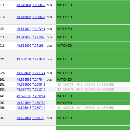
011
49.516804,
7.206862
bus
MATCHED
016
49.516997,
7.206524
bus
MATCHED
021
49.514012,
7.207241
bus
MATCHED
011
49.512653,
7.271545
bus
MATCHED
016
49.513099,
7.27193
bus
MATCHED
021
49.508184,
7.271689
bus
MATCHED
026
49.508608,
7.271771
bus
MATCHED
161
49.553585,
7.24784
bus
MATCHED
151
49.525805,
7.260842
NO_MATCH_AND_SEEMS_UNSERVED
152
49.525775,
7.261243
NO_MATCH_AND_SEEMS_UNSERVED
141
49.526105,
7.259214
MATCHED
091
49.524994,
7.260732
MATCHED
096
49.525048,
7.260744
NO_MATCH_AND_SEEMS_UNSERVED
061
49.521987,
7.25516
bus
MATCHED