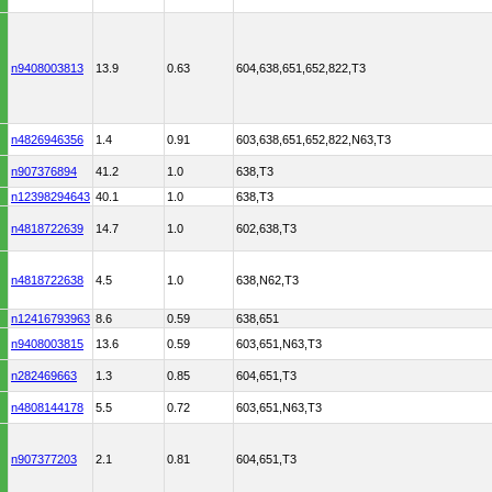
n9408003813
13.9
0.63
604,638,651,652,822,T3
n4826946356
1.4
0.91
603,638,651,652,822,N63,T3
n907376894
41.2
1.0
638,T3
n12398294643
40.1
1.0
638,T3
n4818722639
14.7
1.0
602,638,T3
n4818722638
4.5
1.0
638,N62,T3
n12416793963
8.6
0.59
638,651
n9408003815
13.6
0.59
603,651,N63,T3
n282469663
1.3
0.85
604,651,T3
n4808144178
5.5
0.72
603,651,N63,T3
n907377203
2.1
0.81
604,651,T3