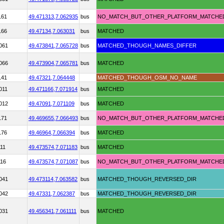
161
49.471313,
7.062935
bus
NO_MATCH_BUT_OTHER_PLATFORM_MATCHE
166
49.47134,
7.063031
bus
MATCHED
061
49.473841,
7.065728
bus
MATCHED_THOUGH_NAMES_DIFFER
066
49.473904,
7.065781
bus
MATCHED
141
49.47321,
7.064448
MATCHED_THOUGH_OSM_NO_NAME
011
49.471166,
7.071914
bus
MATCHED
012
49.47091,
7.071109
bus
MATCHED
171
49.469655,
7.066493
bus
NO_MATCH_BUT_OTHER_PLATFORM_MATCHE
176
49.46964,
7.066394
bus
MATCHED
111
49.473574,
7.071183
bus
MATCHED
116
49.473574,
7.071087
bus
NO_MATCH_BUT_OTHER_PLATFORM_MATCHE
041
49.473114,
7.063582
bus
MATCHED_THOUGH_REVERSED_DIR
042
49.47331,
7.062387
bus
MATCHED_THOUGH_REVERSED_DIR
031
49.456341,
7.061111
bus
MATCHED