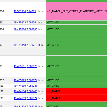
066
49.551936,
7.24765
bus
NO_MATCH_BUT_OTHER_PLATFORM_MATCHE
211
49.475303,
7.08674
bus
MATCHED
216
49.475214,
7.086785
bus
MATCHED
021
49.471848,
7.0707
bus
MATCHED
051
49.465161,
7.065676
bus
MATCHED
052
49.465575,
7.065674
bus
MATCHED
151
49.474669,
7.059738
MATCHED
131
49.474134,
7.065406
bus
NO_MATCH
136
49.474103,
7.065074
bus
NO_MATCH
031
49.471878,
7.068725
bus
MATCHED