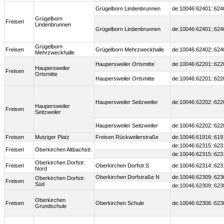
Grügelborn Lindenbrunnen
de:10046:62401::624
Grügelborn
Freisen
Lindenbrunnen
Grügelborn Lindenbrunnen
de:10046:62401::624
Grügelborn
Freisen
Grügelborn Mehrzweckhalle
de:10046:62402::624
Mehrzweckhalle
Haupersweiler Ortsmitte
de:10046:62201::622
Haupersweiler
Freisen
Ortsmitte
Haupersweiler Ortsmitte
de:10046:62201::622
Haupersweiler Seitzweiler
de:10046:62202::622
Haupersweiler
Freisen
Seitzweiler
Haupersweiler Seitzweiler
de:10046:62202::622
Freisen
Mutziger Platz
Freisen Rückweilerstraße
de:10046:61916::619
de:10046:62315::623
Freisen
Oberkirchen Altbachstr.
de:10046:62315::623
Oberkirchen Dorfstr.
Freisen
Oberkirchen Dorfstr.S
de:10046:62314::623
Nord
Oberkirchen Dorfstraße N
de:10046:62309::623
Oberkirchen Dorfstr.
Freisen
Süd
de:10046:62309::623
Oberkirchen
Freisen
Oberkirchen Schule
de:10046:62306::623
Grundschule