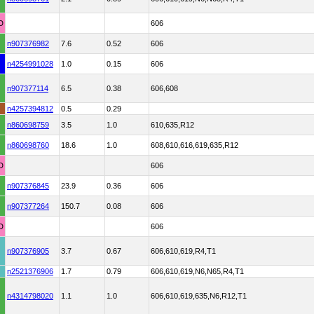
D
606
n907376982
7.6
0.52
606
n4254991028
1.0
0.15
606
n907377114
6.5
0.38
606,608
n4257394812
0.5
0.29
n860698759
3.5
1.0
610,635,R12
n860698760
18.6
1.0
608,610,616,619,635,R12
D
606
n907376845
23.9
0.36
606
n907377264
150.7
0.08
606
D
606
n907376905
3.7
0.67
606,610,619,R4,T1
n2521376906
1.7
0.79
606,610,619,N6,N65,R4,T1
n4314798020
1.1
1.0
606,610,619,635,N6,R12,T1