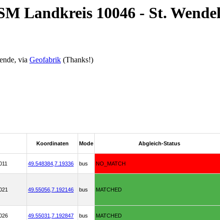
SM Landkreis 10046 - St. Wende
ende, via
Geofabrik
(Thanks!)
Koordinaten
Mode
Abgleich-Status
011
49.548384,
7.19336
bus
NO_MATCH
021
49.55056,
7.192146
bus
MATCHED
026
49.55031,
7.192847
bus
MATCHED