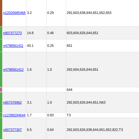
n12020685468
3.2
0.29
292,603,638,644,651,652,653
n907377273
14.8
0.46
603,604,626,644,651
n4798561411
43.1
0.25
651
n4798561412
1.6
1.0
292,604,626,644,651
D
644
n907376962
3.1
1.0
292,603,626,644,651,N63
n12398294644
1.7
0.83
T3
n907377307
6.5
0.64
292,603,626,638,644,651,652,822,T3