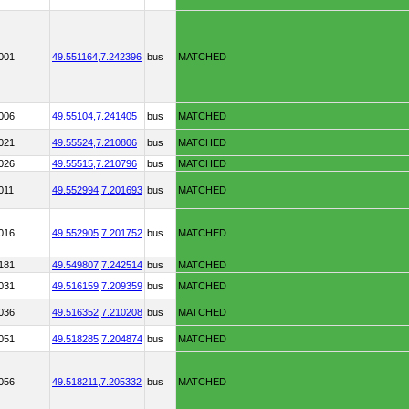
001
49.551164,
7.242396
bus
MATCHED
006
49.55104,
7.241405
bus
MATCHED
021
49.55524,
7.210806
bus
MATCHED
026
49.55515,
7.210796
bus
MATCHED
011
49.552994,
7.201693
bus
MATCHED
016
49.552905,
7.201752
bus
MATCHED
181
49.549807,
7.242514
bus
MATCHED
031
49.516159,
7.209359
bus
MATCHED
036
49.516352,
7.210208
bus
MATCHED
051
49.518285,
7.204874
bus
MATCHED
056
49.518211,
7.205332
bus
MATCHED