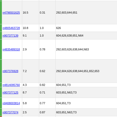
n4796501625
16.5
0.31
292,603,644,651
n4805463728
10.8
1.0
626
n907377139
9.1
1.0
604,626,638,651,N64
n4835489318
2.9
0.78
292,603,626,638,644,N63
n907376928
7.2
0.62
292,604,626,638,644,651,652,653
n4814095760
4.3
0.82
604,651,T3
n907377125
8.7
0.71
603,651,N63,T3
n9408003814
5.8
0.77
604,651,T3
n907377074
2.5
0.87
603,651,N63,T3