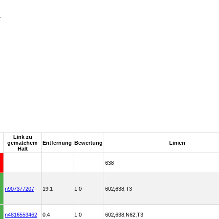
l
Link zu
gematchem
Entfernung
Bewertung
Linien
Halt
638
n907377207
19.1
1.0
602,638,T3
n4816553462
0.4
1.0
602,638,N62,T3