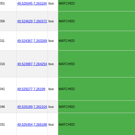
051
49.525045,
7.261104
bus
MATCHED
056
49.524629,
7.260372
bus
MATCHED
011
49.524367,
7.263269
bus
MATCHED
016
49.523887,
7.264254
bus
MATCHED
041
49.529277,
7.26199
bus
MATCHED
046
49.529189,
7.262104
bus
MATCHED
031
49.525454,
7.266188
bus
MATCHED