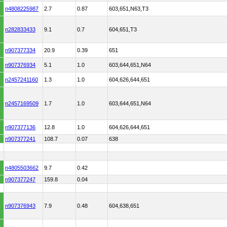
n4808225987
2.7
0.87
603,651,N63,T3
n282833433
9.1
0.7
604,651,T3
n907377334
20.9
0.39
651
n907376934
5.1
1.0
603,644,651,N64
n2457241160
1.3
1.0
604,626,644,651
n2457169509
1.7
1.0
603,644,651,N64
n907377136
12.8
1.0
604,626,644,651
n907377241
108.7
0.07
638
n4805503662
9.7
0.42
n907377247
159.8
0.04
n907376943
7.9
0.48
604,638,651