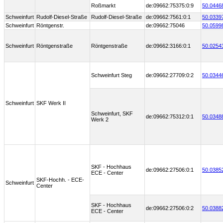
Roßmarkt
de:09662:75375:0:9
50.0446
Schweinfurt
Rudolf-Diesel-Straße
Rudolf-Diesel-Straße
de:09662:7561:0:1
50.0339
Schweinfurt
Röntgenstr.
de:09662:75046
50.0599
Schweinfurt
Röntgenstraße
Röntgenstraße
de:09662:3166:0:1
50.0254
Schweinfurt Steg
de:09662:27709:0:2
50.0344
Schweinfurt
SKF Werk II
Schweinfurt, SKF
de:09662:75312:0:1
50.0348
Werk 2
SKF - Hochhaus
de:09662:27506:0:1
50.0385
ECE - Center
SKF-Hochh. - ECE-
Schweinfurt
Center
SKF - Hochhaus
de:09662:27506:0:2
50.0388
ECE - Center