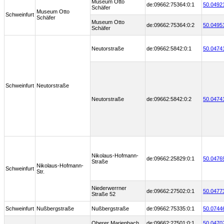
Museum Otto
de:09662:75364:0:1
50.0492
Schäfer
Museum Otto
Schweinfurt
Schäfer
Museum Otto
de:09662:75364:0:2
50.0495
Schäfer
Neutorstraße
de:09662:5842:0:1
50.0474
Schweinfurt
Neutorstraße
Neutorstraße
de:09662:5842:0:2
50.0474
Nikolaus-Hofmann-
de:09662:25829:0:1
50.0476
Straße
Nikolaus-Hofmann-
Schweinfurt
Str.
Niederwerrner
de:09662:27502:0:1
50.0477
Straße 52
Schweinfurt
Nußbergstraße
Nußbergstraße
de:09662:75335:0:1
50.0744
Oberer Marienbach
de:09662:27501:0:1
50.0470