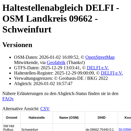
Haltestellenabgleich DELFI -
OSM Landkreis 09662 -
Schweinfurt
Versionen
OSM-Daten: 2026-01-02 16:09:52, ©
OpenStreetMap
Mitwirkende, via
Geofabrik
(Thanks!)
GTFS-Daten: 2025-12-29 13:03:41, ©
DELFI e.V.
Haltestellen-Register: 2025-12-29 09:00:09, ©
DELFI e.V.
Verwaltungsgrenzen: © Geobasis-DE / BKG 2022
Abgleich: 2026-01-02 16:57:47
Nähere Erläuterungen zu den Abgleich-Status finden sie in den
FAQs
Alternative Ansicht:
CSV
Ortsteil
Haltestelle
Name (OSM)
DHID
Koo
SW Hbf
Rufbus
Schweinfurt
de:09662:75440:0:1
50.0356