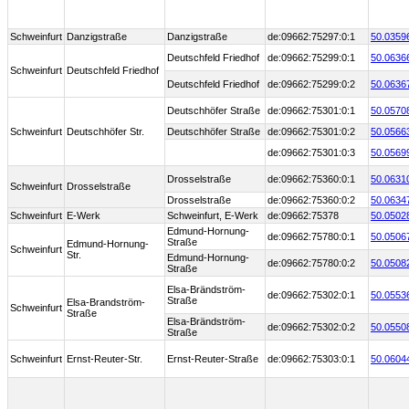
Schweinfurt
Danzigstraße
Danzigstraße
de:09662:75297:0:1
50.0359
Deutschfeld Friedhof
de:09662:75299:0:1
50.0636
Schweinfurt
Deutschfeld Friedhof
Deutschfeld Friedhof
de:09662:75299:0:2
50.0636
Deutschhöfer Straße
de:09662:75301:0:1
50.0570
Schweinfurt
Deutschhöfer Str.
Deutschhöfer Straße
de:09662:75301:0:2
50.0566
de:09662:75301:0:3
50.0569
Drosselstraße
de:09662:75360:0:1
50.0631
Schweinfurt
Drosselstraße
Drosselstraße
de:09662:75360:0:2
50.0634
Schweinfurt
E-Werk
Schweinfurt, E-Werk
de:09662:75378
50.0502
Edmund-Hornung-
de:09662:75780:0:1
50.0506
Straße
Edmund-Hornung-
Schweinfurt
Str.
Edmund-Hornung-
de:09662:75780:0:2
50.0508
Straße
Elsa-Brändström-
de:09662:75302:0:1
50.0553
Straße
Elsa-Brandström-
Schweinfurt
Straße
Elsa-Brändström-
de:09662:75302:0:2
50.0550
Straße
Schweinfurt
Ernst-Reuter-Str.
Ernst-Reuter-Straße
de:09662:75303:0:1
50.0604