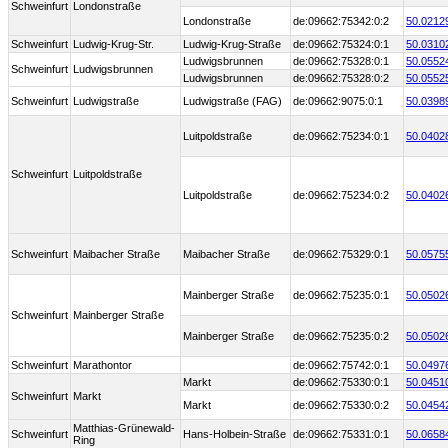
Schweinfurt
Londonstraße
Londonstraße
de:09662:75342:0:2
50.0212
Schweinfurt
Ludwig-Krug-Str.
Ludwig-Krug-Straße
de:09662:75324:0:1
50.0310
Ludwigsbrunnen
de:09662:75328:0:1
50.0552
Schweinfurt
Ludwigsbrunnen
Ludwigsbrunnen
de:09662:75328:0:2
50.0552
Schweinfurt
Ludwigstraße
Ludwigstraße (FAG)
de:09662:9075:0:1
50.0398
Luitpoldstraße
de:09662:75234:0:1
50.0402
Schweinfurt
Luitpoldstraße
Luitpoldstraße
de:09662:75234:0:2
50.0402
Schweinfurt
Maibacher Straße
Maibacher Straße
de:09662:75329:0:1
50.0575
Mainberger Straße
de:09662:75235:0:1
50.0502
Schweinfurt
Mainberger Straße
Mainberger Straße
de:09662:75235:0:2
50.0502
Schweinfurt
Marathontor
de:09662:75742:0:1
50.0497
Markt
de:09662:75330:0:1
50.0451
Schweinfurt
Markt
Markt
de:09662:75330:0:2
50.0454
Matthias-Grünewald-
Schweinfurt
Hans-Holbein-Straße
de:09662:75331:0:1
50.0658
Ring