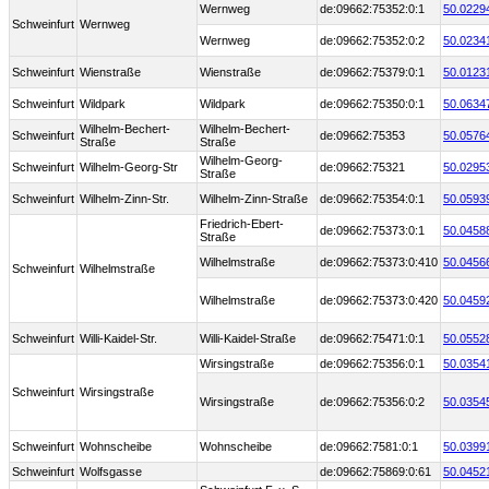
Wernweg
de:09662:75352:0:1
50.0229
Schweinfurt
Wernweg
Wernweg
de:09662:75352:0:2
50.0234
Schweinfurt
Wienstraße
Wienstraße
de:09662:75379:0:1
50.0123
Schweinfurt
Wildpark
Wildpark
de:09662:75350:0:1
50.0634
Wilhelm-Bechert-
Wilhelm-Bechert-
Schweinfurt
de:09662:75353
50.0576
Straße
Straße
Wilhelm-Georg-
Schweinfurt
Wilhelm-Georg-Str
de:09662:75321
50.0295
Straße
Schweinfurt
Wilhelm-Zinn-Str.
Wilhelm-Zinn-Straße
de:09662:75354:0:1
50.0593
Friedrich-Ebert-
de:09662:75373:0:1
50.0458
Straße
Wilhelmstraße
de:09662:75373:0:410
50.0456
Schweinfurt
Wilhelmstraße
Wilhelmstraße
de:09662:75373:0:420
50.0459
Schweinfurt
Willi-Kaidel-Str.
Willi-Kaidel-Straße
de:09662:75471:0:1
50.0552
Wirsingstraße
de:09662:75356:0:1
50.0354
Schweinfurt
Wirsingstraße
Wirsingstraße
de:09662:75356:0:2
50.0354
Schweinfurt
Wohnscheibe
Wohnscheibe
de:09662:7581:0:1
50.0399
Schweinfurt
Wolfsgasse
de:09662:75869:0:61
50.0452