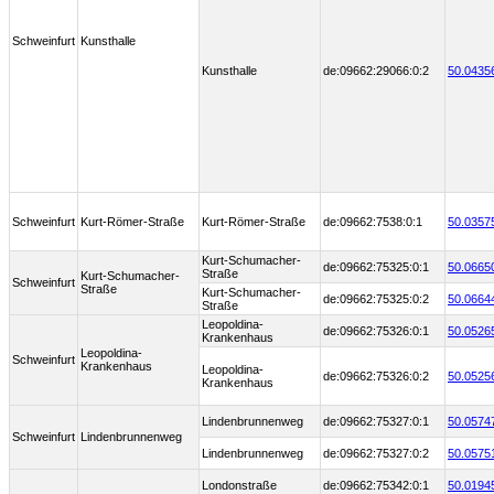
Schweinfurt
Kunsthalle
Kunsthalle
de:09662:29066:0:2
50.0435
Schweinfurt
Kurt-Römer-Straße
Kurt-Römer-Straße
de:09662:7538:0:1
50.0357
Kurt-Schumacher-
de:09662:75325:0:1
50.0665
Straße
Kurt-Schumacher-
Schweinfurt
Straße
Kurt-Schumacher-
de:09662:75325:0:2
50.0664
Straße
Leopoldina-
de:09662:75326:0:1
50.0526
Krankenhaus
Leopoldina-
Schweinfurt
Krankenhaus
Leopoldina-
de:09662:75326:0:2
50.0525
Krankenhaus
Lindenbrunnenweg
de:09662:75327:0:1
50.0574
Schweinfurt
Lindenbrunnenweg
Lindenbrunnenweg
de:09662:75327:0:2
50.0575
Londonstraße
de:09662:75342:0:1
50.0194