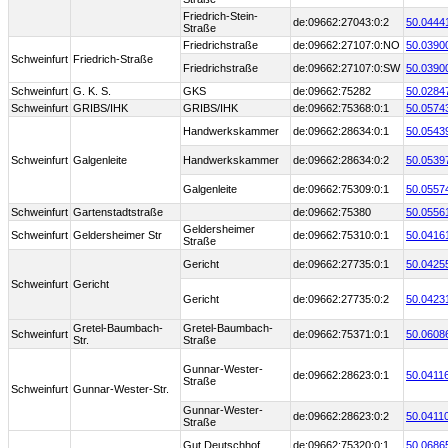
Friedrich-Stein-
de:09662:27043:0:2
50.0444
Straße
Friedrichstraße
de:09662:27107:0:NO
50.0390
Schweinfurt
Friedrich-Straße
Friedrichstraße
de:09662:27107:0:SW
50.0390
Schweinfurt
G. K. S.
GKS
de:09662:75282
50.0284
Schweinfurt
GRIBS/IHK
GRIBS/IHK
de:09662:75368:0:1
50.0574
Handwerkskammer
de:09662:28634:0:1
50.0543
Schweinfurt
Galgenleite
Handwerkskammer
de:09662:28634:0:2
50.0539
Galgenleite
de:09662:75309:0:1
50.0557
Schweinfurt
Gartenstadtstraße
de:09662:75380
50.0556
Geldersheimer
Schweinfurt
Geldersheimer Str
de:09662:75310:0:1
50.0416
Straße
Gericht
de:09662:27735:0:1
50.0425
Schweinfurt
Gericht
Gericht
de:09662:27735:0:2
50.0423
Gretel-Baumbach-
Gretel-Baumbach-
Schweinfurt
de:09662:75371:0:1
50.0608
Str.
Straße
Gunnar-Wester-
de:09662:28623:0:1
50.0411
Straße
Schweinfurt
Gunnar-Wester-Str.
Gunnar-Wester-
de:09662:28623:0:2
50.0411
Straße
Gut Deutschhof
de:09662:75320:0:1
50.0686