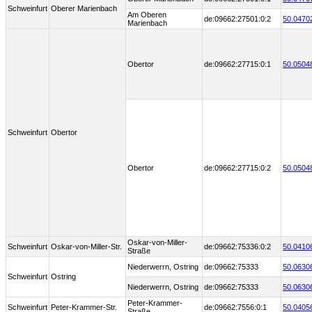
Schweinfurt
Oberer Marienbach
Am Oberen
de:09662:27501:0:2
50.0470
Marienbach
Obertor
de:09662:27715:0:1
50.0504
Schweinfurt
Obertor
Obertor
de:09662:27715:0:2
50.0504
Oskar-von-Miller-
Schweinfurt
Oskar-von-Miller-Str.
de:09662:75336:0:2
50.0410
Straße
Niederwerrn, Ostring
de:09662:75333
50.0630
Schweinfurt
Ostring
Niederwerrn, Ostring
de:09662:75333
50.0630
Peter-Krammer-
Schweinfurt
Peter-Krammer-Str.
de:09662:7556:0:1
50.0405
Straße