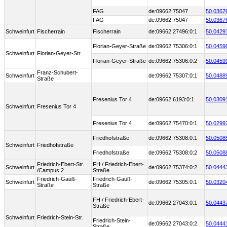
FAG
de:09662:75047
50.0367
FAG
de:09662:75047
50.0367
Schweinfurt
Fischerrain
Fischerrain
de:09662:27496:0:1
50.0429
Florian-Geyer-Straße
de:09662:75306:0:1
50.0459
Schweinfurt
Florian-Geyer-Str
Florian-Geyer-Straße
de:09662:75306:0:2
50.0459
Franz-Schubert-
Schweinfurt
de:09662:75307:0:1
50.0488
Straße
Fresenius Tor 4
de:09662:6193:0:1
50.0309
Schweinfurt
Fresenius Tor 4
Fresenius Tor 4
de:09662:75470:0:1
50.0299
Friedhofstraße
de:09662:75308:0:1
50.0508
Schweinfurt
Friedhofstraße
Friedhofstraße
de:09662:75308:0:2
50.0508
Friedrich-Ebert-Str.
FH / Friedrich-Ebert-
Schweinfurt
de:09662:75374:0:2
50.0444
/Campus 2
Straße
Friedrich-Gauß-
Friedrich-Gauß-
Schweinfurt
de:09662:75305:0:1
50.0320
Straße
Straße
FH / Friedrich-Ebert-
de:09662:27043:0:1
50.0443
Straße
Schweinfurt
Friedrich-Stein-Str.
Friedrich-Stein-
de:09662:27043:0:2
50.0444
Straße