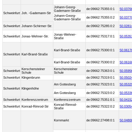
Johann-Georg-
de:09662:75355:0:1
50.0376
Gademann-Straße
Schweinfurt
Joh. -Gademann-Str
Johann-Georg-
de:09662:75355:0:2
50.0377
Gademann-Straße
Schweinfurt
Johann-Schirmer-Str.
de:09662:75285:0:2
50.0281
Jonas-Wehner-
Schweinfurt
Jonas-Wehner-Str.
de:09662:75317:0:1
50.0535
Straße
Karl-Brand-Straße
de:09662:75300:0:1
50.0617
Schweinfurt
Karl-Brand-Straße
Karl-Brand-Straße
de:09662:75300:0:2
50.0616
Kerschensteiner
Kerschensteiner
Schweinfurt
de:09662:75363:0:1
50.0595
Schule
Schule
Schweinfurt
Klingenbrunn
de:09662:75319:0:1
50.0502
Am Gottesberg
de:09662:75323:0:1
50.0532
Schweinfurt
Klingenhöhe
Am Gottesberg
de:09662:75323:0:2
50.0533
Schweinfurt
Konferenzzentrum
Konferenzzentrum
de:09662:75351:0:1
50.0415
Konrad-Rimrod-
Schweinfurt
Konrad-Rimrod-Str
de:09662:75322:0:2
50.0305
Straße
Kornmarkt
de:09662:27498:0:1
50.0480