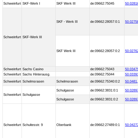
Schweinfurt
SKF-Werk I
SKF Werk III
de:09662:75045
50.0281
SKF - Werk III
de:09662:28057:0:1
50.0275
Schweinfurt
SKF-Werk III
SKF Werk III
de:09662:28057:0:2
50.0276
Schweinfurt
Sachs Casino
de:09662:75043
50.0347
Schweinfurt
Sachs Hinterausg.
de:09662:75044
50.0339
Schweinfurt
Schelmsrasen
Schelmsrasen
de:09662:75340:0:2
50.0481,
Schulgasse
de:09662:3831:0:1
50.0289
Schweinfurt
Schulgasse
Schulgasse
de:09662:3831:0:2
50.0289
Schweinfurt
Schultesstr. 9
Oberbank
de:09662:27489:0:1
50.0427