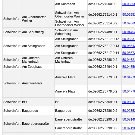
Am Kührasen
de:09662:27500:0:2
50.0555
Schweinfurt, Am
de:09662:75314:0:1
50.0265
Oberndorfer Weiher
Am Oberndorfer
Schweinfurt
Weiher
Schweinfurt, Am
de:09662:75314:0:2
50.0266
Oberndorfer Weiher
Schweinfurt am
Schweinfurt
Am Schuttberg
de:09662:27488:0:1
50.0445
Schuttberg
Am Steingraben
de:09662:75217:0:12
50.0663
Schweinfurt
Am Steingraben
Am Steingraben
de:09662:75217:0:13
50.0664
Am Steingraben
de:09662:75217:0:14
50.0667
Am Unteren
Am Unteren
Schweinfurt
de:09662:75288:0:2
50.0462
Marienbach
Marienbach
Schweinfurt
Am Zeughaus
de:09662:27494:0:1
50.0455
Amerika Platz
de:09662:75779:0:1
50.0477
Schweinfurt
Amerika-Platz
Amerika Platz
de:09662:75779:0:2
50.0477
Schweinfurt
BSI
BSI
de:09662:75369:0:1
50.0594
Schweinfurt
Baggersee
Baggersee
de:09662:75286:0:2
50.0235
Bauersbergstraße
de:09662:75290:0:1
50.0714
Schweinfurt
Bauersbergstraße
Bauersbergstraße
de:09662:75290:0:2
50.0719