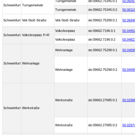
Turngemeinde
de:09662:75345:0:1
50.0609
Schweinfurt
Turngemeinde
Turngemeinde
de:09662:75345:0:2
50.0611
Schweinfurt
Veit-Stoß-Straße
Veit-Stoß-Straße
de:09662:75289:0:1
50.0694
Volksfestplatz
de:09662:7196:0:1
50.0495
Schweinfurt
Volksfestplatz P+R
Volksfestplatz
de:09662:7196:0:2
50.0482
Wehranlage
de:09662:75298:0:1
50.0409
Schweinfurt
Wehranlage
Wehranlage
de:09662:75298:0:2
50.0409
Werkstraße
de:09662:27685:0:1
50.0298
Schweinfurt
Werkstraße
Werkstraße
de:09662:27685:0:2
50.0297