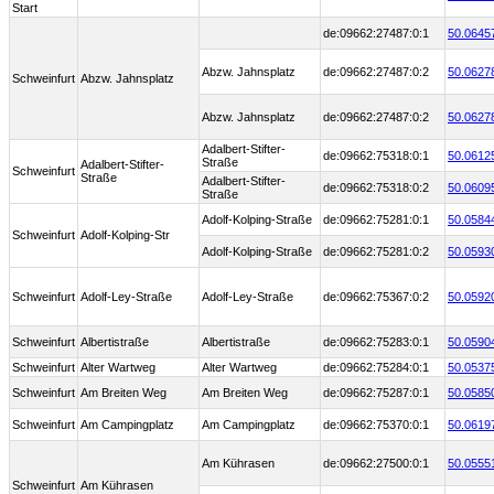
Start
de:09662:27487:0:1
50.0645
Abzw. Jahnsplatz
de:09662:27487:0:2
50.0627
Schweinfurt
Abzw. Jahnsplatz
Abzw. Jahnsplatz
de:09662:27487:0:2
50.0627
Adalbert-Stifter-
de:09662:75318:0:1
50.0612
Straße
Adalbert-Stifter-
Schweinfurt
Straße
Adalbert-Stifter-
de:09662:75318:0:2
50.0609
Straße
Adolf-Kolping-Straße
de:09662:75281:0:1
50.0584
Schweinfurt
Adolf-Kolping-Str
Adolf-Kolping-Straße
de:09662:75281:0:2
50.0593
Schweinfurt
Adolf-Ley-Straße
Adolf-Ley-Straße
de:09662:75367:0:2
50.0592
Schweinfurt
Albertistraße
Albertistraße
de:09662:75283:0:1
50.0590
Schweinfurt
Alter Wartweg
Alter Wartweg
de:09662:75284:0:1
50.0537
Schweinfurt
Am Breiten Weg
Am Breiten Weg
de:09662:75287:0:1
50.0585
Schweinfurt
Am Campingplatz
Am Campingplatz
de:09662:75370:0:1
50.0619
Am Kührasen
de:09662:27500:0:1
50.0555
Schweinfurt
Am Kührasen