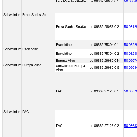
Ernst-Sachs-Straße
de:09662:28056:0:1
50.0306
Schweinfurt
Ernst-Sachs-Str.
Ernst-Sachs-Straße
de:09662:28056:0:2
50.0312
Eselshöhe
de:09662:75304:0:1
50.0622
Schweinfurt
Eselshöhe
Eselshöhe
de:09662:75304:0:2
50.0623
Europa-Allee
de:09662:29980:0:N
50.0207
Schweinfurt
Europa-Allee
Schweinfurt Europa-
de:09662:29980:0:S
50.0204
Allee
FAG
de:09662:27123:0:1
50.0367
Schweinfurt
FAG
FAG
de:09662:27123:0:2
50.0368