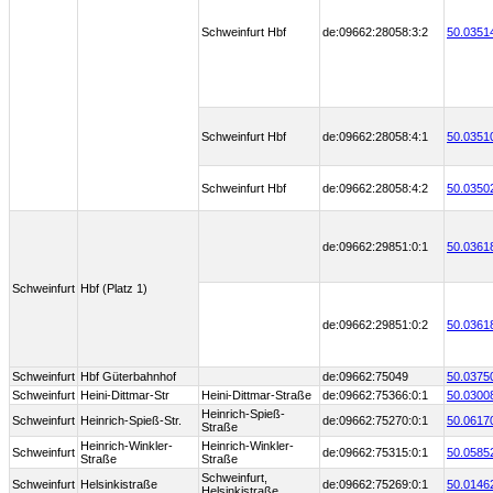
Schweinfurt Hbf
de:09662:28058:3:2
50.0351
Schweinfurt Hbf
de:09662:28058:4:1
50.0351
Schweinfurt Hbf
de:09662:28058:4:2
50.0350
de:09662:29851:0:1
50.0361
Schweinfurt
Hbf (Platz 1)
de:09662:29851:0:2
50.0361
Schweinfurt
Hbf Güterbahnhof
de:09662:75049
50.0375
Schweinfurt
Heini-Dittmar-Str
Heini-Dittmar-Straße
de:09662:75366:0:1
50.0300
Heinrich-Spieß-
Schweinfurt
Heinrich-Spieß-Str.
de:09662:75270:0:1
50.0617
Straße
Heinrich-Winkler-
Heinrich-Winkler-
Schweinfurt
de:09662:75315:0:1
50.0585
Straße
Straße
Schweinfurt,
Schweinfurt
Helsinkistraße
de:09662:75269:0:1
50.0146
Helsinkistraße