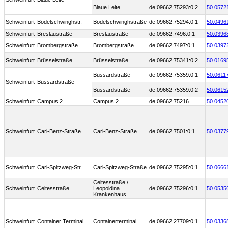
Blaue Leite
de:09662:75293:0:2
50.0572
Schweinfurt
Bodelschwinghstr.
Bodelschwinghstraße
de:09662:75294:0:1
50.0496
Schweinfurt
Breslaustraße
Breslaustraße
de:09662:7496:0:1
50.0396
Schweinfurt
Brombergstraße
Brombergstraße
de:09662:7497:0:1
50.0397
Schweinfurt
Brüsselstraße
Brüsselstraße
de:09662:75341:0:2
50.0169
Bussardstraße
de:09662:75359:0:1
50.0611
Schweinfurt
Bussardstraße
Bussardstraße
de:09662:75359:0:2
50.0615
Schweinfurt
Campus 2
Campus 2
de:09662:75216
50.0452
Schweinfurt
Carl-Benz-Straße
Carl-Benz-Straße
de:09662:7501:0:1
50.0377
Schweinfurt
Carl-Spitzweg-Str
Carl-Spitzweg-Straße
de:09662:75295:0:1
50.0666
Celtesstraße /
Schweinfurt
Celtesstraße
Leopoldina
de:09662:75296:0:1
50.0535
Krankenhaus
Schweinfurt
Container Terminal
Containerterminal
de:09662:27709:0:1
50.0336