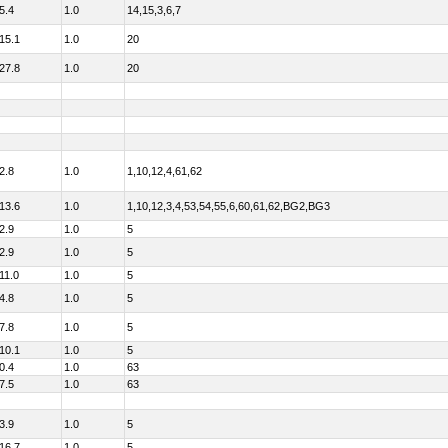
5.4
1.0
14,15,3,6,7
15.1
1.0
20
27.8
1.0
20
2.8
1.0
1,10,12,4,61,62
13.6
1.0
1,10,12,3,4,53,54,55,6,60,61,62,BG2,BG3
2.9
1.0
5
2.9
1.0
5
11.0
1.0
5
4.8
1.0
5
7.8
1.0
5
10.1
1.0
5
0.4
1.0
63
7.5
1.0
63
3.9
1.0
5
16.7
1.0
5