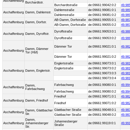
Aschaffenburg
Burchardtstr.
Burchardtstraße
de:09661:99042:0:2
49.98
Dahlemstraße
de:09661:99081:0:1
49.98
Aschaffenburg
Damm, Dahlemstr.
Dahlemstraße
de:09661:99081:0:2
49.98
AB-Damm, Dorfstraße
de:09661:99055:0:1
49.98
Aschaffenburg
Damm, Dorfstr.
AB-Damm, Dorfstraße
de:09661:99055:0:2
49.98
Dyroffstraße
de:09661:99053:0:1
49.98
Aschaffenburg
Damm, Dyroffstr.
Dyroffstraße
de:09661:99053:0:2
49.98
Dämmer Tor
de:09661:99021:0:1
49.98
Damm, Dämmer
Aschaffenburg
Tor (Hbf)
Dämmer Tor
de:09661:99021:0:2
49.98
Englertstraße
de:09661:99073:0:1
49.98
Englertstraße
de:09661:99073:0:2
49.98
Aschaffenburg
Damm, Englertstr.
de:09661:99073:0:3
49.98
de:09661:99073:0:4
49.98
Fahrbachweg
de:09661:99080:0:1
49.99
Damm,
Aschaffenburg
Fahrbachweg
Fahrbachweg
de:09661:99080:0:2
49.99
Friedhof
de:09661:99071:0:1
49.98
Aschaffenburg
Damm, Friedhof
Friedhof
de:09661:99071:0:2
49.98
Glattbacher Straße
de:09661:99048:0:1
49.98
Damm, Glattbacher
Aschaffenburg
Str.
Glattbacher Straße
de:09661:99048:0:2
49.98
Damm,
Johannesberger
Aschaffenburg
Johannesberger
de:09661:99119:0:1
49.99
Straße
Str.