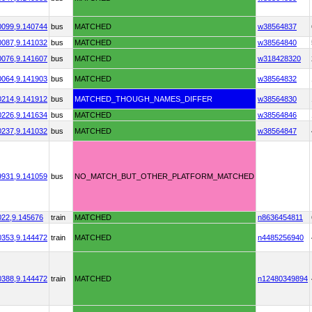
0099,
9.140744
bus
MATCHED
w38564837
0087,
9.141032
bus
MATCHED
w38564840
0076,
9.141607
bus
MATCHED
w318428320
0064,
9.141903
bus
MATCHED
w38564832
0214,
9.141912
bus
MATCHED_THOUGH_NAMES_DIFFER
w38564830
0226,
9.141634
bus
MATCHED
w38564846
0237,
9.141032
bus
MATCHED
w38564847
9931,
9.141059
bus
NO_MATCH_BUT_OTHER_PLATFORM_MATCHED
022,
9.145676
train
MATCHED
n8636454811
0353,
9.144472
train
MATCHED
n4485256940
0388,
9.144472
train
MATCHED
n12480349894