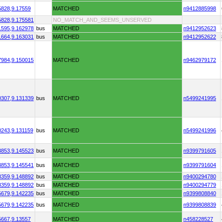
5828,
9.17559
MATCHED
n9412885998
5828,
9.175581
NO_MATCH_AND_SEEMS_UNSERVED
1595,
9.162978
bus
MATCHED
n9412952623
1664,
9.163031
bus
MATCHED
n9412952622
7984,
9.150015
MATCHED
n9462979172
0307,
9.131339
bus
MATCHED
n5499241995
0243,
9.131159
bus
MATCHED
n5499241996
3853,
9.145523
bus
MATCHED
n9399791605
3853,
9.145541
bus
MATCHED
n9399791604
8359,
9.148892
bus
MATCHED
n9400294780
8359,
9.148892
bus
MATCHED
n9400294779
5679,
9.142235
bus
MATCHED
n9399808840
5679,
9.142235
bus
MATCHED
n9399808839
5667,
9.13557
MATCHED
n458228527