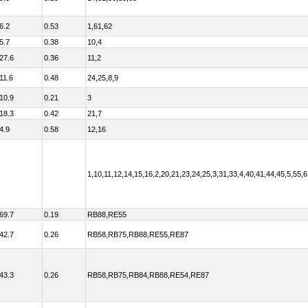
6.2
0.53
1,61,62
5.7
0.38
10,4
27.6
0.36
11,2
11.6
0.48
24,25,8,9
10.9
0.21
3
18.3
0.42
21,7
4.9
0.58
12,16
1,10,11,12,14,15,16,2,20,21,23,24,25,3,31,33,4,40,41,44,45,5,55,6
69.7
0.19
RB88,RE55
42.7
0.26
RB58,RB75,RB88,RE55,RE87
43.3
0.26
RB58,RB75,RB84,RB88,RE54,RE87