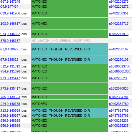
9387,
9.147248
MATCHED
n9402209273
904,
9.147464
MATCHED
n9402209272
0039,
9.141966
bus
MATCHED
n9402208351
2103,
9.146817
bus
MATCHED
n9402252717
2074,
9.146592
bus
MATCHED
n9402247916
1878,
9.148137
NO_MATCH_AND_SEEMS_UNSERVED
997,
9.138022
bus
MATCHED_THOUGH_REVERSED_DIR
n9402260107
997,
9.138022
bus
MATCHED_THOUGH_REVERSED_DIR
n9402260106
4812,
9.131312
bus
MATCHED
n10690623780
4754,
9.131626
bus
MATCHED
n10686001305
2773,
9.135417
bus
MATCHED
n458228523
2773,
9.135417
bus
MATCHED
n1082670828
1785,
9.139523
bus
MATCHED
n9402384781
1924,
9.140178
bus
MATCHED
n9402384780
2713,
9.140358
bus
MATCHED_THOUGH_REVERSED_DIR
n9437629769
2696,
9.140367
bus
MATCHED_THOUGH_REVERSED_DIR
n9437629768
6256,
9.148928
MATCHED
n9400295236
6256,
9.148928
MATCHED
n9400295235