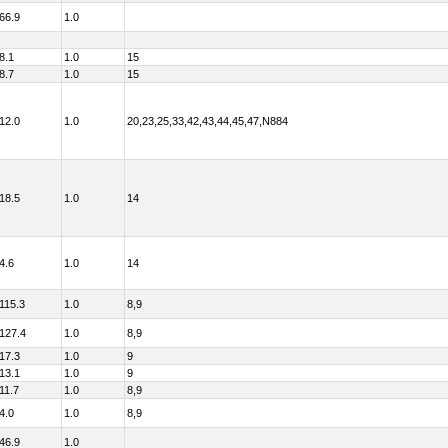
66.9
1.0
8.1
1.0
15
8.7
1.0
15
12.0
1.0
20,23,25,33,42,43,44,45,47,N884
18.5
1.0
14
4.6
1.0
14
115.3
1.0
8,9
127.4
1.0
8,9
17.3
1.0
9
13.1
1.0
9
11.7
1.0
8,9
4.0
1.0
8,9
46.9
1.0