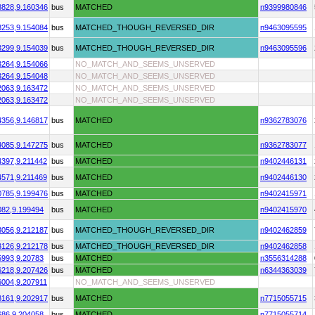
8828,
9.160346
bus
MATCHED
n9399980846
3253,
9.154084
bus
MATCHED_THOUGH_REVERSED_DIR
n9463095595
3299,
9.154039
bus
MATCHED_THOUGH_REVERSED_DIR
n9463095596
3264,
9.154066
NO_MATCH_AND_SEEMS_UNSERVED
3264,
9.154048
NO_MATCH_AND_SEEMS_UNSERVED
2063,
9.163472
NO_MATCH_AND_SEEMS_UNSERVED
2063,
9.163472
NO_MATCH_AND_SEEMS_UNSERVED
4356,
9.146817
bus
MATCHED
n9362783076
4085,
9.147275
bus
MATCHED
n9362783077
4397,
9.211442
bus
MATCHED
n9402446131
4571,
9.211469
bus
MATCHED
n9402446130
0785,
9.199476
bus
MATCHED
n9402415971
082,
9.199494
bus
MATCHED
n9402415970
3056,
9.212187
bus
MATCHED_THOUGH_REVERSED_DIR
n9402462859
3126,
9.212178
bus
MATCHED_THOUGH_REVERSED_DIR
n9402462858
5993,
9.20783
bus
MATCHED
n3556314288
6218,
9.207426
bus
MATCHED
n6344363039
6004,
9.207911
NO_MATCH_AND_SEEMS_UNSERVED
8161,
9.202917
bus
MATCHED
n7715055715
686,
9.204058
bus
MATCHED
n7715055714