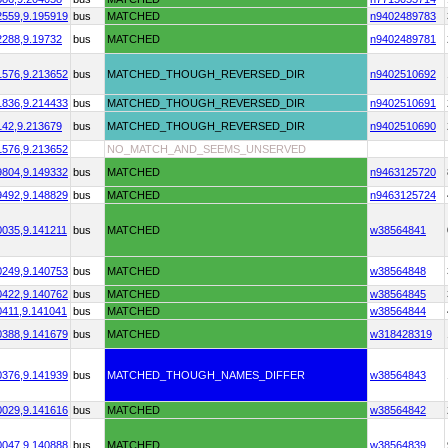
2559,
9.195919
bus
MATCHED
n9402489783
2288,
9.19732
bus
MATCHED
n9402489781
1576,
9.213652
bus
MATCHED_THOUGH_REVERSED_DIR
n9402510692
1836,
9.214433
bus
MATCHED_THOUGH_REVERSED_DIR
n9402510691
142,
9.213679
bus
MATCHED_THOUGH_REVERSED_DIR
n9402510690
1576,
9.213652
NO_MATCH_AND_SEEMS_UNSERVED
9804,
9.149332
bus
MATCHED
n9463125720
9492,
9.148829
bus
MATCHED
n9463125724
0035,
9.141211
bus
MATCHED
w38564841
0249,
9.140753
bus
MATCHED
w38564848
0422,
9.140762
bus
MATCHED
w38564845
0411,
9.141041
bus
MATCHED
w38564844
0388,
9.141679
bus
MATCHED
w318428319
0376,
9.141939
bus
MATCHED_THOUGH_NAMES_DIFFER
w38564843
0029,
9.141616
bus
MATCHED
w38564842
0047,
9.140888
bus
MATCHED
w38564839