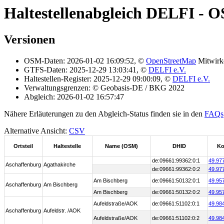
Haltestellenabgleich DELFI - 
Versionen
OSM-Daten: 2026-01-02 16:09:52, ©
OpenStreetMap
Mitwirk
GTFS-Daten: 2025-12-29 13:03:41, ©
DELFI e.V.
Haltestellen-Register: 2025-12-29 09:00:09, ©
DELFI e.V.
Verwaltungsgrenzen: © Geobasis-DE / BKG 2022
Abgleich: 2026-01-02 16:57:47
Nähere Erläuterungen zu den Abgleich-Status finden sie in den
FAQs
Alternative Ansicht:
CSV
Ortsteil
Haltestelle
Name (OSM)
DHID
Ko
de:09661:99362:0:1
49.97
Aschaffenburg
Agathakirche
de:09661:99362:0:2
49.97
Am Bischberg
de:09661:50132:0:1
49.95
Aschaffenburg
Am Bischberg
Am Bischberg
de:09661:50132:0:2
49.95
Aufeldstraße/AOK
de:09661:51102:0:1
49.98
Aschaffenburg
Aufeldstr. /AOK
Aufeldstraße/AOK
de:09661:51102:0:2
49.98