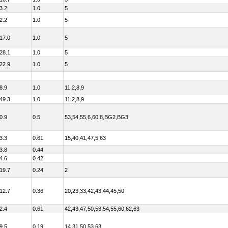
3.2
1.0
5
2.2
1.0
5
17.0
1.0
5
28.1
1.0
5
22.9
1.0
5
8.9
1.0
11,2,8,9
49.3
1.0
11,2,8,9
0.9
0.5
53,54,55,6,60,8,BG2,BG3
3.3
0.61
15,40,41,47,5,63
3.8
0.44
4.6
0.42
19.7
0.24
2
12.7
0.36
20,23,33,42,43,44,45,50
2.4
0.61
42,43,47,50,53,54,55,60,62,63
9.5
0.19
14,31,50,53,63