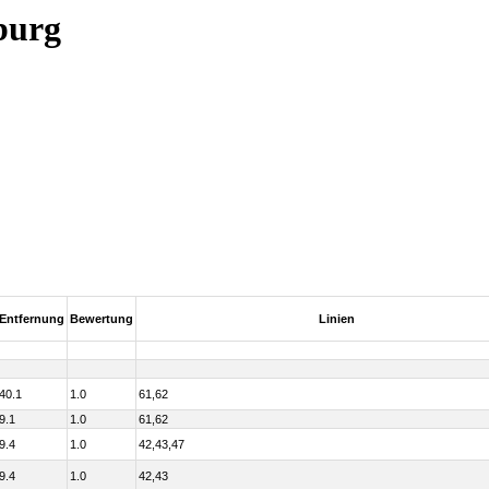
burg
Entfernung
Bewertung
Linien
40.1
1.0
61,62
9.1
1.0
61,62
9.4
1.0
42,43,47
9.4
1.0
42,43