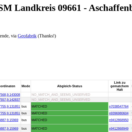
OSM Landkreis 09661 - Aschaffen
ende, via
Geofabrik
(Thanks!)
Link zu
ordinaten
Mode
Abgleich-Status
gematchem
Halt
7568,
9.143008
NO_MATCH_AND_SEEMS_UNSERVED
7557,
9.142837
NO_MATCH_AND_SEEMS_UNSERVED
7755,
9.131851
bus
MATCHED
n7038547764
7755,
9.131851
bus
MATCHED
n9396980604
4887,
9.15969
bus
MATCHED
n9412868950
4887,
9.15969
bus
MATCHED
n9412868949