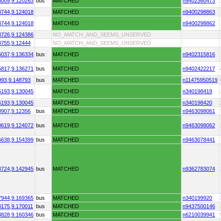
5009,
9.120263
bus
MATCHED
n9402360473
3744,
9.124018
MATCHED
n9400298863
3744,
9.124018
MATCHED
n9400298862
3726,
9.124386
NO_MATCH_AND_SEEMS_UNSERVED
3755,
9.12444
NO_MATCH_AND_SEEMS_UNSERVED
6037,
9.136334
bus
MATCHED
n9402315816
5817,
9.136271
bus
MATCHED
n9402422217
993,
9.148793
bus
MATCHED
n11475950519
6193,
9.130045
MATCHED
n340198419
6193,
9.130045
MATCHED
n340198420
0907,
9.12356
bus
MATCHED
n9463098061
0619,
9.124072
bus
MATCHED
n9463098062
6638,
9.154399
bus
MATCHED
n9463078441
8724,
9.142945
bus
MATCHED
n9362783074
7944,
9.169365
bus
MATCHED
n340199920
8175,
9.170011
bus
MATCHED
n9437500146
8828,
9.160346
bus
MATCHED
n6210039941