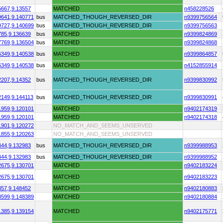
5667,
9.13557
MATCHED
n458228526
9641,
9.140771
bus
MATCHED_THOUGH_REVERSED_DIR
n9399756564
9727,
9.140699
bus
MATCHED_THOUGH_REVERSED_DIR
n9399756563
785,
9.136639
bus
MATCHED
n9399824869
7769,
9.136504
bus
MATCHED
n9399824868
6349,
9.140538
bus
MATCHED
n9399864857
6349,
9.140538
bus
MATCHED
n4152855914
2207,
9.14352
bus
MATCHED_THOUGH_REVERSED_DIR
n9399830992
2149,
9.144113
bus
MATCHED_THOUGH_REVERSED_DIR
n9399830991
1959,
9.120101
MATCHED
n9402174319
1959,
9.120101
MATCHED
n9402174318
1901,
9.120272
NO_MATCH_AND_SEEMS_UNSERVED
1855,
9.120263
NO_MATCH_AND_SEEMS_UNSERVED
444,
9.132983
bus
MATCHED_THOUGH_REVERSED_DIR
n9399988953
444,
9.132983
bus
MATCHED_THOUGH_REVERSED_DIR
n9399988952
2675,
9.130701
MATCHED
n9402183224
2675,
9.130701
MATCHED
n9402183223
357,
9.148452
MATCHED
n9402180883
3599,
9.148389
MATCHED
n9402180884
1385,
9.139154
MATCHED
n9402175771