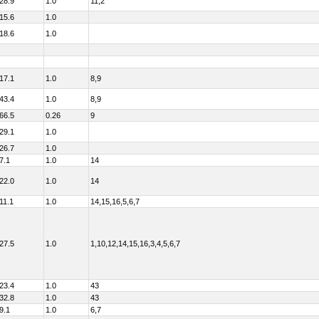
28.9
1.0
11,2
15.6
1.0
18.6
1.0
17.1
1.0
8,9
43.4
1.0
8,9
66.5
0.26
9
29.1
1.0
26.7
1.0
7.1
1.0
14
22.0
1.0
14
11.1
1.0
14,15,16,5,6,7
27.5
1.0
1,10,12,14,15,16,3,4,5,6,7
23.4
1.0
43
32.8
1.0
43
9.1
1.0
6,7