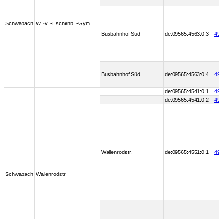
Schwabach
W. -v. -Eschenb. -Gym
Busbahnhof Süd
de:09565:4563:0:3
4
Busbahnhof Süd
de:09565:4563:0:4
4
de:09565:4541:0:1
4
de:09565:4541:0:2
4
Wallenrodstr.
de:09565:4551:0:1
4
Schwabach
Wallenrodstr.