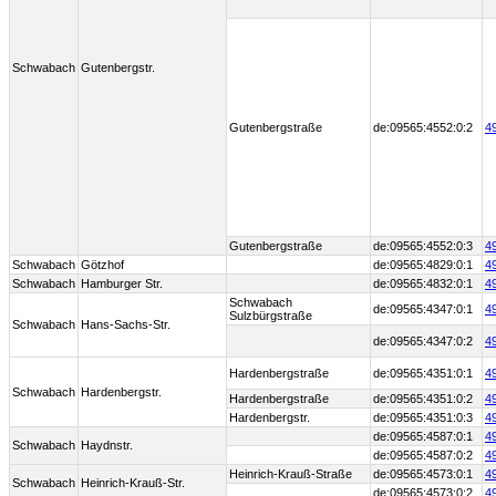
Schwabach
Gutenbergstr.
Gutenbergstraße
de:09565:4552:0:2
4
Gutenbergstraße
de:09565:4552:0:3
4
Schwabach
Götzhof
de:09565:4829:0:1
4
Schwabach
Hamburger Str.
de:09565:4832:0:1
4
Schwabach
de:09565:4347:0:1
4
Sulzbürgstraße
Schwabach
Hans-Sachs-Str.
de:09565:4347:0:2
4
Hardenbergstraße
de:09565:4351:0:1
4
Schwabach
Hardenbergstr.
Hardenbergstraße
de:09565:4351:0:2
4
Hardenbergstr.
de:09565:4351:0:3
4
de:09565:4587:0:1
4
Schwabach
Haydnstr.
de:09565:4587:0:2
4
Heinrich-Krauß-Straße
de:09565:4573:0:1
4
Schwabach
Heinrich-Krauß-Str.
de:09565:4573:0:2
4