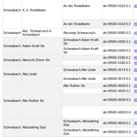
An der Rodelbahn
de:09565:4162:0:1
4
Schwabach
A. d. Rodelbahn
An der Rodelbahn
de:09565:4162:0:2
4
Abz. Schwarzach b.
Schwabach
Abzweig Schwarzach
de:09565:4585:0:2
4
Schwabach
Schwabach Adam-Kraft-
de:09565:4358:0:1
4
Str.
Schwabach
Adam-Kraft-Str.
Schwabach Adam-Kraft-
de:09565:4358:0:2
4
Str.
de:09565:4186:0:1
4
Schwabach
Albrecht-Dürer-Str.
de:09565:4186:0:2
4
Schwabach Alte Linde
de:09565:4574:0:1
4
Schwabach
Alte Linde
Schwabach Alte Linde
de:09565:4574:0:2
4
Alte Rother Str.
de:09565:4609:0:1
4
de:09565:4609:0:2
4
de:09565:4609:0:3
4
Schwabach
Alte Rother Str.
de:09565:4609:0:4
4
Schwabach, Altstadtring
de:09565:4604:0:1
4
Süd
Schwabach
Altstadtring Süd
Schwabach, Altstadtring
de:09565:4604:0:2
4
Süd