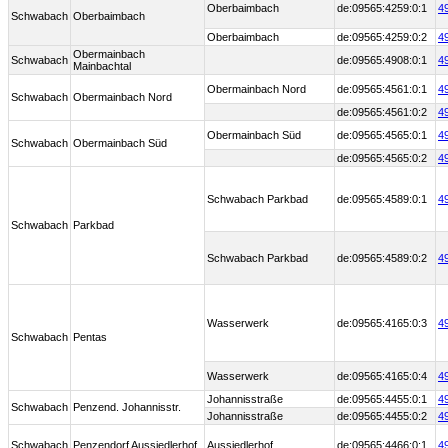
Oberbaimbach
de:09565:4259:0:1
4
Schwabach
Oberbaimbach
Oberbaimbach
de:09565:4259:0:2
4
Obermainbach
Schwabach
de:09565:4908:0:1
4
Mainbachtal
Obermainbach Nord
de:09565:4561:0:1
4
Schwabach
Obermainbach Nord
de:09565:4561:0:2
4
Obermainbach Süd
de:09565:4565:0:1
4
Schwabach
Obermainbach Süd
de:09565:4565:0:2
4
Schwabach Parkbad
de:09565:4589:0:1
4
Schwabach
Parkbad
Schwabach Parkbad
de:09565:4589:0:2
4
Wasserwerk
de:09565:4165:0:3
4
Schwabach
Pentas
Wasserwerk
de:09565:4165:0:4
4
Johannisstraße
de:09565:4455:0:1
4
Schwabach
Penzend. Johannisstr.
Johannisstraße
de:09565:4455:0:2
4
Schwabach
Penzendorf Aussiedlerhof
Aussiedlerhof
de:09565:4466:0:1
4