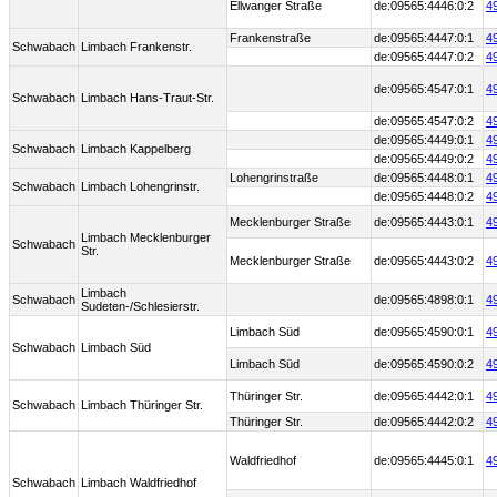
Ellwanger Straße
de:09565:4446:0:2
4
Frankenstraße
de:09565:4447:0:1
4
Schwabach
Limbach Frankenstr.
de:09565:4447:0:2
4
de:09565:4547:0:1
4
Schwabach
Limbach Hans-Traut-Str.
de:09565:4547:0:2
4
de:09565:4449:0:1
4
Schwabach
Limbach Kappelberg
de:09565:4449:0:2
4
Lohengrinstraße
de:09565:4448:0:1
4
Schwabach
Limbach Lohengrinstr.
de:09565:4448:0:2
4
Mecklenburger Straße
de:09565:4443:0:1
4
Limbach Mecklenburger
Schwabach
Str.
Mecklenburger Straße
de:09565:4443:0:2
4
Limbach
Schwabach
de:09565:4898:0:1
4
Sudeten-/Schlesierstr.
Limbach Süd
de:09565:4590:0:1
4
Schwabach
Limbach Süd
Limbach Süd
de:09565:4590:0:2
4
Thüringer Str.
de:09565:4442:0:1
4
Schwabach
Limbach Thüringer Str.
Thüringer Str.
de:09565:4442:0:2
4
Waldfriedhof
de:09565:4445:0:1
4
Schwabach
Limbach Waldfriedhof