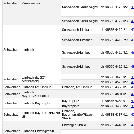
Schwabach
Kreuzwegstr.
Schwabach Kreuzwegstr.
de:09565:4172:0:2
4
Schwabach Kreuzwegstr.
de:09565:4172:0:3
4
Schwabach-Limbach
de:09565:4410:2:1
4
Schwabach-Limbach
de:09565:4410:2:2
4
Schwabach
Limbach
Schwabach-Limbach
de:09565:4410:3:1
4
Schwabach-Limbach
de:09565:4410:3:2
4
de:09565:4576:0:1
4
Limbach (b. SC)
Schwabach
Mariensteig
de:09565:4576:0:2
4
Schwabach
Limbach Am Lindlein
Limbach, Am Lindlein
de:09565:4355:0:1
4
Limbach
Schwabach
de:09565:4891:0:1
4
Bayern-/Hessenstr.
Bayernplatz
de:09565:4352:0:1
4
Schwabach
Limbach Bayernplatz
Bayernplatz
de:09565:4352:0:2
4
Limbach,
Limbach Bayerns. /Pfälzer
Schwabach
Bayernstraße/Pfälzer
de:09565:4357:0:1
4
Str.
Straße
Ellwanger Straße
de:09565:4446:0:1
4
Schwabach
Limbach Ellwanger Str