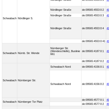
Nördlinger Straße
de:09565:4553:0:2
4
Nördlinger Straße
de:09565:4553:0:3
4
Schwabach
Nördlinger S.
Nördlinger Straße
de:09565:4553:0:4
4
de:09565:4553:0:41
4
Nürnberger Str.
(Wendeschleife), Buslinie
de:09565:4187:0:1
4
Schwabach
Nürnb. Str. Wende
661
de:09565:4187:0:2
4
Schwabach Nord
de:09565:4156:0:1
4
Schwabach
Nürnberger Str.
Schwabach Nord
de:09565:4156:0:2
4
de:09565:4577:0:1
4
Schwabach
Nürnberger Tor Platz
de:09565:4577:0:2
4