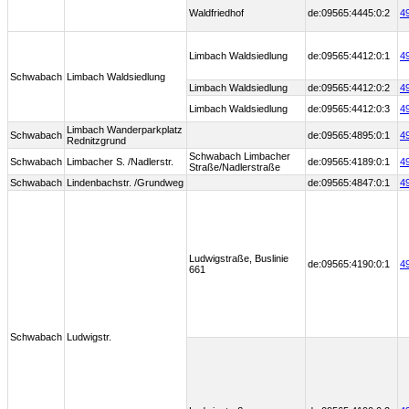
Waldfriedhof
de:09565:4445:0:2
4
Limbach Waldsiedlung
de:09565:4412:0:1
4
Schwabach
Limbach Waldsiedlung
Limbach Waldsiedlung
de:09565:4412:0:2
4
Limbach Waldsiedlung
de:09565:4412:0:3
4
Limbach Wanderparkplatz
Schwabach
de:09565:4895:0:1
4
Rednitzgrund
Schwabach Limbacher
Schwabach
Limbacher S. /Nadlerstr.
de:09565:4189:0:1
4
Straße/Nadlerstraße
Schwabach
Lindenbachstr. /Grundweg
de:09565:4847:0:1
4
Ludwigstraße, Buslinie
de:09565:4190:0:1
4
661
Schwabach
Ludwigstr.