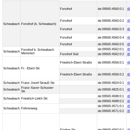
Forsthof
de:09565:4560:0:1
4
Forsthof
de:09565:4560:0:2
4
Schwabach
Forsthof (b. Schwabach)
Forsthof
de:09565:4560:0:3
4
Forsthof
de:09565:4560:0:4
4
Forsthof
de:09565:4560:0:5
4
de:09565:4562:0:1
4
Forsthof b. Schwabach
Schwabach
Memmert
Forsthof Süd
de:09565:4562:0:2
4
Friedrich-Ebert-Straße
de:09565:4556:0:1
4
Schwabach
Fr. -Ebert-Str.
Friedrich-Ebert-Straße
de:09565:4556:0:2
4
Schwabach
Franz-Josef-Strauß-Str.
de:09565:4824:0:1
4
Franz-Xaver-Schuster-
Schwabach
de:09565:4825:0:1
4
Str.
de:09565:4588:0:1
4
Schwabach
Friedrich-Linkh-Str.
de:09565:4588:0:2
4
de:09565:4571:0:1
4
Schwabach
Föhrenweg
de:09565:4571:0:2
4
Fürther Str.
de:09565:4597:0:1
4