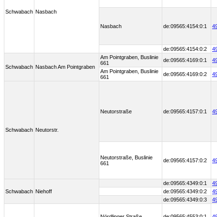
Schwabach
Nasbach
Nasbach
de:09565:4154:0:1
4
de:09565:4154:0:2
4
Am Pointgraben, Buslinie
de:09565:4169:0:1
4
661
Schwabach
Nasbach Am Pointgraben
Am Pointgraben, Buslinie
de:09565:4169:0:2
4
661
Neutorstraße
de:09565:4157:0:1
4
Schwabach
Neutorstr.
Neutorstraße, Buslinie
de:09565:4157:0:2
4
661
de:09565:4349:0:1
4
Schwabach
Niehoff
de:09565:4349:0:2
4
de:09565:4349:0:3
4
Nördlinger Straße
de:09565:4553:0:1
4