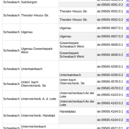
Schwabach
Sulzbürgstr.
de:09565:4581:0:2
4
Theodor-Heuss-Str.
de:09565:4592:0:1
4
Schwabach
Theodor-Heuss-Str.
Theodor-Heuss-Str.
de:09565:4592:0:2
4
Uigenau
de:09565:4607:0:1
4
Schwabach
Uigenau
Uigenau
de:09565:4607:0:2
4
Gewerbepark
de:09565:4608:0:1
4
Schwabach West
Uigenau Gewerbepark
Schwabach
West
Gewerbepark
de:09565:4608:0:2
4
Schwabach West
de:09565:4258:0:1
4
Schwabach
Unterbaimbach
Unterbaimbach
de:09565:4258:0:2
4
Unterr.bach
de:09565:4578:0:1
4
Unterr. bach
Oberreichenb. Str.
Schwabach
Oberreichenb. Str.
de:09565:4578:0:2
4
Unterreichenbach An der
de:09565:4163:0:1
4
Leite
Schwabach
Unterreichenb. A. d. Leite
Unterreichenbach An der
de:09565:4163:0:2
4
Leite
Händelplatz
de:09565:4164:0:1
4
Schwabach
Unterreichenb. Händelpl.
de:09565:4164:0:2
4
Unterreichenbach
Schwabach
de:09565:4921:0:1
4