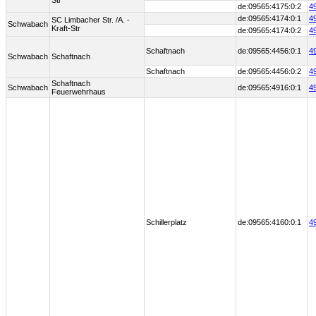
Str
de:09565:4175:0:2
4
de:09565:4174:0:1
4
SC Limbacher Str. /A. -
Schwabach
Kraft-Str
de:09565:4174:0:2
4
Schaftnach
de:09565:4456:0:1
4
Schwabach
Schaftnach
Schaftnach
de:09565:4456:0:2
4
Schaftnach
Schwabach
de:09565:4916:0:1
4
Feuerwehrhaus
Schillerplatz
de:09565:4160:0:1
4