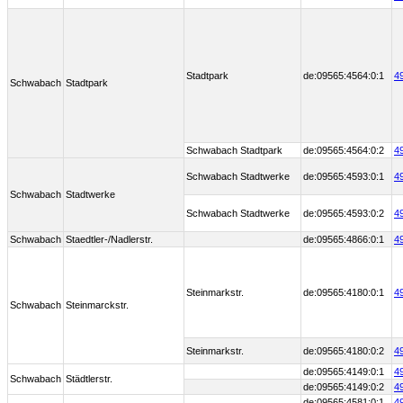
Stadtpark
de:09565:4564:0:1
4
Schwabach
Stadtpark
Schwabach Stadtpark
de:09565:4564:0:2
4
Schwabach Stadtwerke
de:09565:4593:0:1
4
Schwabach
Stadtwerke
Schwabach Stadtwerke
de:09565:4593:0:2
4
Schwabach
Staedtler-/Nadlerstr.
de:09565:4866:0:1
4
Steinmarkstr.
de:09565:4180:0:1
4
Schwabach
Steinmarckstr.
Steinmarkstr.
de:09565:4180:0:2
4
de:09565:4149:0:1
4
Schwabach
Städtlerstr.
de:09565:4149:0:2
4
de:09565:4581:0:1
4