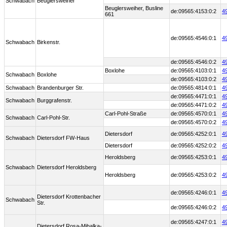
Schwabach
Beuglersweiher
Beuglersweiher, Busline
de:09565:4153:0:2
4
661
de:09565:4546:0:1
4
Schwabach
Birkenstr.
de:09565:4546:0:2
4
Boxlohe
de:09565:4103:0:1
4
Schwabach
Boxlohe
de:09565:4103:0:2
4
Schwabach
Brandenburger Str.
de:09565:4814:0:1
4
de:09565:4471:0:1
4
Schwabach
Burggrafenstr.
de:09565:4471:0:2
4
Carl-Pohl-Straße
de:09565:4570:0:1
4
Schwabach
Carl-Pohl-Str.
de:09565:4570:0:2
4
Dietersdorf
de:09565:4252:0:1
4
Schwabach
Dietersdorf FW-Haus
Dietersdorf
de:09565:4252:0:2
4
Heroldsberg
de:09565:4253:0:1
4
Schwabach
Dietersdorf Heroldsberg
Heroldsberg
de:09565:4253:0:2
4
de:09565:4246:0:1
4
Dietersdorf Krottenbacher
Schwabach
Str.
de:09565:4246:0:2
4
de:09565:4247:0:1
4
Dietersdorf Rosa-Mihalka-