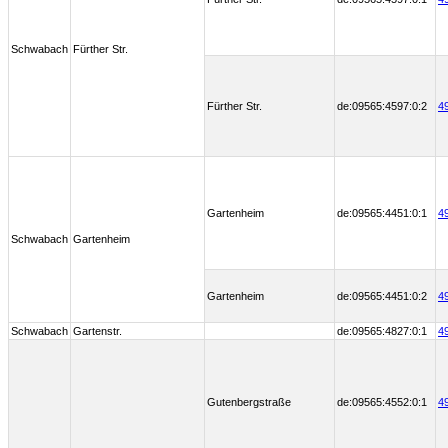
Schwabach
Fürther Str.
Fürther Str.
de:09565:4597:0:2
4
Gartenheim
de:09565:4451:0:1
4
Schwabach
Gartenheim
Gartenheim
de:09565:4451:0:2
4
Schwabach
Gartenstr.
de:09565:4827:0:1
4
Gutenbergstraße
de:09565:4552:0:1
4