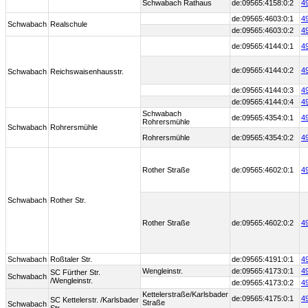
Schwabach Rathaus
de:09565:4158:0:2
4
de:09565:4603:0:1
4
Schwabach
Realschule
de:09565:4603:0:2
4
de:09565:4144:0:1
4
de:09565:4144:0:2
4
Schwabach
Reichswaisenhausstr.
de:09565:4144:0:3
4
de:09565:4144:0:4
4
Schwabach
de:09565:4354:0:1
4
Rohrersmühle
Schwabach
Rohrersmühle
Rohrersmühle
de:09565:4354:0:2
4
Rother Straße
de:09565:4602:0:1
4
Schwabach
Rother Str.
Rother Straße
de:09565:4602:0:2
4
Schwabach
Roßtaler Str.
de:09565:4191:0:1
4
Wengleinstr.
de:09565:4173:0:1
4
SC Fürther Str.
Schwabach
/Wengleinstr.
de:09565:4173:0:2
4
Kettelerstraße/Karlsbader
de:09565:4175:0:1
4
SC Kettelerstr. /Karlsbader
Straße
Schwabach