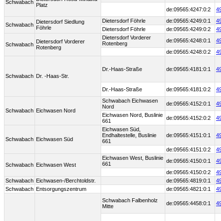
Schwabach
Platz
de:09565:4247:0:2
4
Dietersdorf Föhrle
de:09565:4249:0:1
4
Dietersdorf Siedlung
Schwabach
Föhrle
Dietersdorf Föhrle
de:09565:4249:0:2
4
Dietersdorf Vorderer
de:09565:4248:0:1
4
Dietersdorf Vorderer
Rotenberg
Schwabach
Rotenberg
de:09565:4248:0:2
4
Dr.-Haas-Straße
de:09565:4181:0:1
4
Schwabach
Dr. -Haas-Str.
Dr.-Haas-Straße
de:09565:4181:0:2
4
Schwabach Eichwasen
de:09565:4152:0:1
4
Nord
Schwabach
Eichwasen Nord
Eichwasen Nord, Buslinie
de:09565:4152:0:2
4
661
Eichwasen Süd,
Endhaltestelle, Buslinie
de:09565:4151:0:1
4
Schwabach
Eichwasen Süd
661
de:09565:4151:0:2
4
Eichwasen West, Buslinie
de:09565:4150:0:1
4
661
Schwabach
Eichwasen West
de:09565:4150:0:2
4
Schwabach
Eichwasen-/Berchtoldstr.
de:09565:4819:0:1
4
Schwabach
Entsorgungszentrum
de:09565:4821:0:1
4
Schwabach Falbenholz
de:09565:4458:0:1
4
Mitte