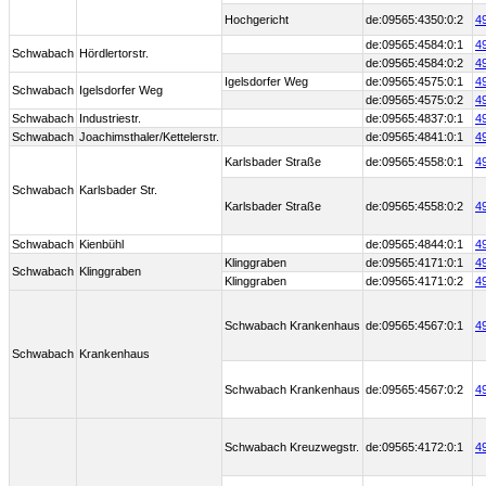
Hochgericht
de:09565:4350:0:2
4
de:09565:4584:0:1
4
Schwabach
Hördlertorstr.
de:09565:4584:0:2
4
Igelsdorfer Weg
de:09565:4575:0:1
4
Schwabach
Igelsdorfer Weg
de:09565:4575:0:2
4
Schwabach
Industriestr.
de:09565:4837:0:1
4
Schwabach
Joachimsthaler/Kettelerstr.
de:09565:4841:0:1
4
Karlsbader Straße
de:09565:4558:0:1
4
Schwabach
Karlsbader Str.
Karlsbader Straße
de:09565:4558:0:2
4
Schwabach
Kienbühl
de:09565:4844:0:1
4
Klinggraben
de:09565:4171:0:1
4
Schwabach
Klinggraben
Klinggraben
de:09565:4171:0:2
4
Schwabach Krankenhaus
de:09565:4567:0:1
4
Schwabach
Krankenhaus
Schwabach Krankenhaus
de:09565:4567:0:2
4
Schwabach Kreuzwegstr.
de:09565:4172:0:1
4