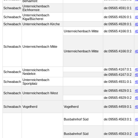
Behaimstr.
Unterreichenbach
Schwabach
de:09565:4591:0:1
4
Eichhornstr.
Unterreichenbach
Schwabach
de:09565:4926:0:1
4
Kiga/Bücherei
Schwabach
Unterreichenbach Kirche
de:09565:4928:0:1
4
Unterreichenbach Mitte
de:09565:4166:0:1
4
Schwabach
Unterreichenbach Mitte
Unterreichenbach Mitte
de:09565:4166:0:2
4
de:09565:4167:0:1
4
Unterreichenbach
Schwabach
Neidelstr.
de:09565:4167:0:2
4
Unterreichenbach
Schwabach
de:09565:4931:0:1
4
Sportplatz
de:09565:4929:0:1
4
Schwabach
Unterreichenbach West
de:09565:4929:0:2
4
Schwabach
Vogelherd
Vogelherd
de:09565:4459:0:1
4
Busbahnhof Süd
de:09565:4563:0:1
4
Busbahnhof Süd
de:09565:4563:0:2
4