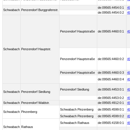
de:09565:4454:0:1
4
Schwabach
Penzendorf Burggrafenstr.
de:09565:4454:0:2
4
Penzendorf Hauptstraße
de:09565:4460:0:1
4
Schwabach
Penzendorf Hauptstr.
Penzendorf Hauptstraße
de:09565:4460:0:2
4
Penzendorf Hauptstraße
de:09565:4460:0:3
4
de:09565:4460:0:4
4
Penzendorf Siedlung
de:09565:4453:0:1
4
Schwabach
Penzendorf Siedlung
de:09565:4453:0:2
4
Schwabach
Penzendorf Waldstr.
de:09565:4912:0:1
4
Schwabach Pinzenberg
de:09565:4599:0:1
4
Schwabach
Pinzenberg
Schwabach Pinzenberg
de:09565:4599:0:2
4
Schwabach Rathaus
de:09565:4158:0:1
4
Schwabach
Rathaus