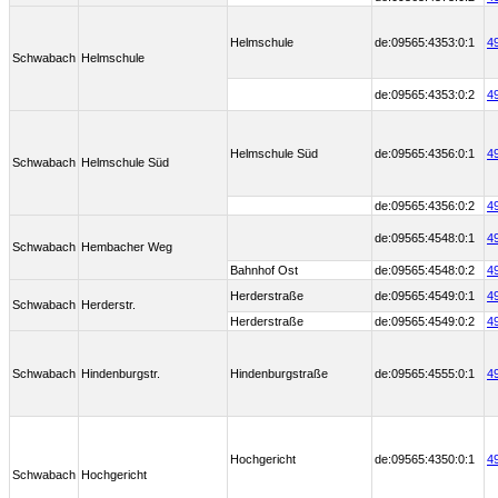
Helmschule
de:09565:4353:0:1
4
Schwabach
Helmschule
de:09565:4353:0:2
4
Helmschule Süd
de:09565:4356:0:1
4
Schwabach
Helmschule Süd
de:09565:4356:0:2
4
de:09565:4548:0:1
4
Schwabach
Hembacher Weg
Bahnhof Ost
de:09565:4548:0:2
4
Herderstraße
de:09565:4549:0:1
4
Schwabach
Herderstr.
Herderstraße
de:09565:4549:0:2
4
Schwabach
Hindenburgstr.
Hindenburgstraße
de:09565:4555:0:1
4
Hochgericht
de:09565:4350:0:1
4
Schwabach
Hochgericht