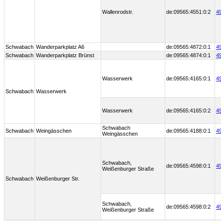
Wallenrodstr.
de:09565:4551:0:2
4
Schwabach
Wanderparkplatz A6
de:09565:4872:0:1
4
Schwabach
Wanderparkplatz Brünst
de:09565:4874:0:1
4
Wasserwerk
de:09565:4165:0:1
4
Schwabach
Wasserwerk
Wasserwerk
de:09565:4165:0:2
4
Schwabach
Schwabach
Weingässchen
de:09565:4188:0:1
4
Weingässchen
Schwabach,
de:09565:4598:0:1
4
Weißenburger Straße
Schwabach
Weißenburger Str.
Schwabach,
de:09565:4598:0:2
4
Weißenburger Straße