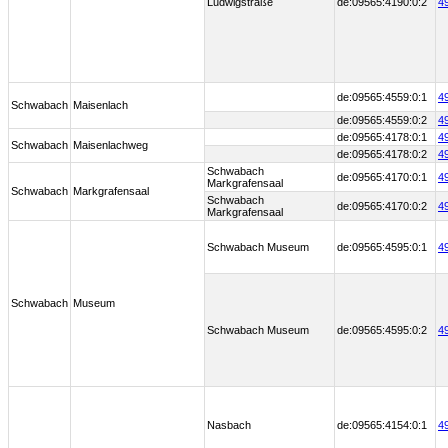
Ludwigstraße
de:09565:4190:0:2
4
de:09565:4559:0:1
4
Schwabach
Maisenlach
de:09565:4559:0:2
4
de:09565:4178:0:1
4
Schwabach
Maisenlachweg
de:09565:4178:0:2
4
Schwabach
de:09565:4170:0:1
4
Markgrafensaal
Schwabach
Markgrafensaal
Schwabach
de:09565:4170:0:2
4
Markgrafensaal
Schwabach Museum
de:09565:4595:0:1
4
Schwabach
Museum
Schwabach Museum
de:09565:4595:0:2
4
Nasbach
de:09565:4154:0:1
4