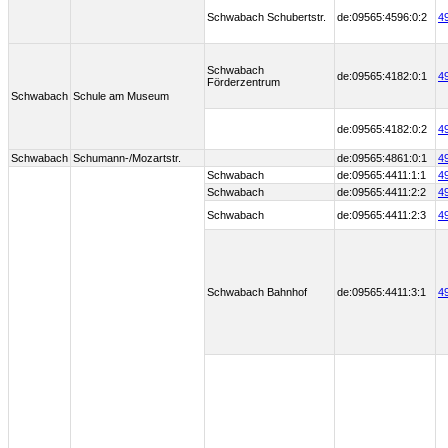
Schwabach Schubertstr.
de:09565:4596:0:2
4
Schwabach
de:09565:4182:0:1
4
Förderzentrum
Schwabach
Schule am Museum
de:09565:4182:0:2
4
Schwabach
Schumann-/Mozartstr.
de:09565:4861:0:1
4
Schwabach
de:09565:4411:1:1
4
Schwabach
de:09565:4411:2:2
4
Schwabach
de:09565:4411:2:3
4
Schwabach Bahnhof
de:09565:4411:3:1
4