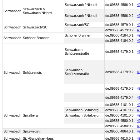
Schwarzach / Niehoff
de:09565:4586:0:1
4
Schwarzach b.
Schwabach
Schwabach Niehoff
Schwarzach / Niehoff
de:09565:4586:0:2
4
Schwarzach/SC
de:09565:4579:0:1
4
Schwabach
Schwarzach/SC
de:09565:4579:0:2
4
Schöner Brunnen
de:09565:4184:0:1
4
Schwabach
Schöner Brunnen
de:09565:4184:0:2
4
Schwabach
de:09565:4179:0:1
4
Schützenstraße
Schwabach
de:09565:4179:0:2
4
Schwabach
Schützenstr.
Schützenstraße
de:09565:4179:0:3
4
de:09565:4179:0:4
4
de:09565:4101:0:1
4
Schwabach Spitalberg
de:09565:4101:0:2
4
Schwabach
Spitalberg
Schwabach Spitalberg
de:09565:4101:0:3
4
de:09565:4580:0:1
4
de:09565:4580:0:2
4
Schwabach
Spitzwegstr.
de:09565:4864:0:1
4
Schwabach
St. -Gundekar-Haus
de:09565:4610:0:1
4