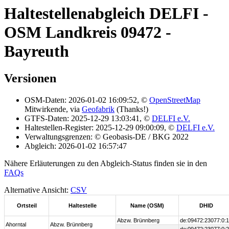
Haltestellenabgleich DELFI -
OSM Landkreis 09472 -
Bayreuth
Versionen
OSM-Daten: 2026-01-02 16:09:52, ©
OpenStreetMap
Mitwirkende, via
Geofabrik
(Thanks!)
GTFS-Daten: 2025-12-29 13:03:41, ©
DELFI e.V.
Haltestellen-Register: 2025-12-29 09:00:09, ©
DELFI e.V.
Verwaltungsgrenzen: © Geobasis-DE / BKG 2022
Abgleich: 2026-01-02 16:57:47
Nähere Erläuterungen zu den Abgleich-Status finden sie in den
FAQs
Alternative Ansicht:
CSV
Ortsteil
Haltestelle
Name (OSM)
DHID
Abzw. Brünnberg
de:09472:23077:0:1
Ahorntal
Abzw. Brünnberg