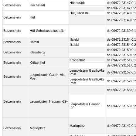
Höchstädt
de:09472:23147:0:1
Betzenstein
Höchstädt
de:09472:23147:0:2
Hüll, Kreisstr
de:09472:23149:0:1
Betzenstein
Hüll
de:09472:23149:0:2
Betzenstein
Hüll Schulbushaltestelle
de:09472:23139:0:1
Illafeld
de:09472:23154:0:1
Betzenstein
Illafeld
Illafeld
de:09472:23154:0:2
de:09472:23150:0:1
Betzenstein
Klausberg
de:09472:23150:0:2
Kröttenhof
de:09472:23151:0:1
Betzenstein
Kröttenhof
de:09472:23151:0:2
Leupoldstein Gasth.Alte
de:09472:23152:0:1
Post
Leupoldstein Gasth. Alte
Betzenstein
Post
Leupoldstein Gasth.Alte
de:09472:23152:0:2
Post
de:09472:23153:0:1
Betzenstein
Leupoldstein Hausnr. -29-
Leupoldstein Hausnr.
de:09472:23153:0:2
-29-
Marktplatz
de:09472:23141:0:1
Betzenstein
Marktplatz