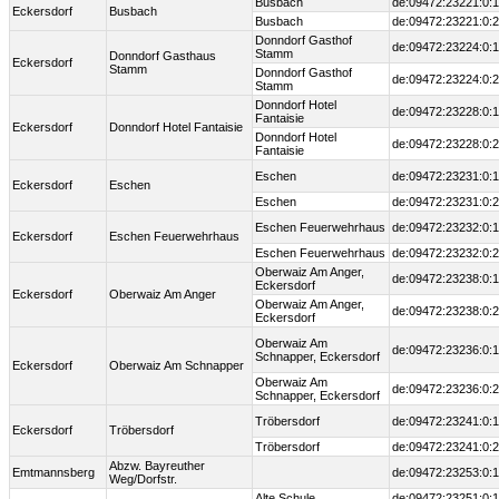
Busbach
de:09472:23221:0:1
Eckersdorf
Busbach
Busbach
de:09472:23221:0:2
Donndorf Gasthof
de:09472:23224:0:1
Stamm
Donndorf Gasthaus
Eckersdorf
Stamm
Donndorf Gasthof
de:09472:23224:0:2
Stamm
Donndorf Hotel
de:09472:23228:0:1
Fantaisie
Eckersdorf
Donndorf Hotel Fantaisie
Donndorf Hotel
de:09472:23228:0:2
Fantaisie
Eschen
de:09472:23231:0:1
Eckersdorf
Eschen
Eschen
de:09472:23231:0:2
Eschen Feuerwehrhaus
de:09472:23232:0:1
Eckersdorf
Eschen Feuerwehrhaus
Eschen Feuerwehrhaus
de:09472:23232:0:2
Oberwaiz Am Anger,
de:09472:23238:0:1
Eckersdorf
Eckersdorf
Oberwaiz Am Anger
Oberwaiz Am Anger,
de:09472:23238:0:2
Eckersdorf
Oberwaiz Am
de:09472:23236:0:1
Schnapper, Eckersdorf
Eckersdorf
Oberwaiz Am Schnapper
Oberwaiz Am
de:09472:23236:0:2
Schnapper, Eckersdorf
Tröbersdorf
de:09472:23241:0:1
Eckersdorf
Tröbersdorf
Tröbersdorf
de:09472:23241:0:2
Abzw. Bayreuther
Emtmannsberg
de:09472:23253:0:1
Weg/Dorfstr.
Alte Schule
de:09472:23251:0:1