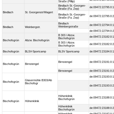
Straße (Pillip)
Bindlach St.-Georgen-
de:09472:22795:0:1
Straße (Fa. Zep)
Bindlach
St. Georgenstr/Wagert
Bindlach St.-Georgen-
de:09472:22795:0:2
Straße (Fa. Zep)
Bindlach
de:09472:22794:0:1
Weinbergstraße
Bindlach
Weinbergstr.
de:09472:22794:0:2
B 303 / Abzw.
de:09472:23182:0:1
Bischofsgrün
Bischofsgrün
Abzw. Bischofsgrün
B 303 / Abzw.
de:09472:23182:0:2
Bischofsgrün
Bischofsgrün
BLSV-Sportcamp
BLSV Sportcamp
de:09472:23184:0:1
Birnstengel
de:09472:23191:0:1
Bischofsgrün
Birnstengel
Birnstengel
de:09472:23191:0:2
de:09472:23193:0:1
Glasermühle B303/Ab
Bischofsgrün
Bischofsgr
de:09472:23193:0:2
Höhenklinik
de:09472:23188:0:1
Bischofsgrün
Bischofsgrün
Höhenklinik
Höhenklinik
de:09472:23188:0:2
Bischofsgrün
Höhenklinik
de:09472:23187:0:1