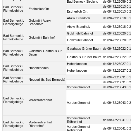
Bad Berneck Siedlung
de:09472:23059:0:2
de:09472:23013:0:1
Bad Berneck i.
Escherlich Ort
Fichtelgebirge
Escherlich Ort
de:09472:23013:0:2
Abzw. Brandholz
de:09472:23018:0:1
Bad Berneck i.
Goldmühl Abzw.
Fichtelgebirge
Brandholz
Abzw. Brandholz
de:09472:23018:0:2
Goldmühl Bahnhof
de:09472:23020:0:1
Bad Berneck i.
Goldmühl Bahnhof
Fichtelgebirge
Goldmühl Bahnhof
de:09472:23020:0:2
Gasthaus Grüner Baum
de:09472:23022:0:1
Bad Berneck i.
Goldmühl Gasthaus Gr.
Fichtelgebirge
Baum
Gasthaus Grüner Baum
de:09472:23022:0:2
Hohenknoden
de:09472:23027:0:1
Bad Berneck i.
Hohenknoden
Fichtelgebirge
Hohenknoden
de:09472:23027:0:2
de:09472:23031:0:1
Bad Berneck i.
Neudorf (b. Bad Berneck)
Fichtelgebirge
de:09472:23031:0:2
Vorderröhrenhof
de:09472:23043:0:1
Bad Berneck i.
Vorderröhrenhof
Fichtelgebirge
Vorderröhrenhof
de:09472:23043:0:2
Vorderröhrenhof
de:09472:23041:0:1
Röhrenhof
Bad Berneck i.
Vorderröhrenhof
Fichtelgebirge
Röhrenhof
Vorderröhrenhof
de:09472:23041:0:2
Röhrenhof