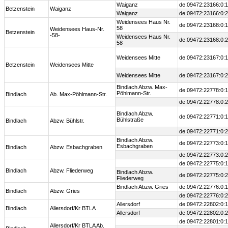
Waiganz
de:09472:23166:0:1
Betzenstein
Waiganz
Waiganz
de:09472:23166:0:2
Weidensees Haus Nr.
de:09472:23168:0:1
58
Weidensees Haus-Nr.
Betzenstein
-58-
Weidensees Haus Nr.
de:09472:23168:0:2
58
Weidensees Mitte
de:09472:23167:0:1
Betzenstein
Weidensees Mitte
Weidensees Mitte
de:09472:23167:0:2
Bindlach Abzw. Max-
de:09472:22778:0:1
Pöhlmann-Str.
Bindlach
Ab. Max-Pöhlmann-Str.
de:09472:22778:0:2
Bindlach Abzw.
de:09472:22771:0:1
Bühlstraße
Bindlach
Abzw. Bühlstr.
de:09472:22771:0:2
Bindlach Abzw.
de:09472:22773:0:1
Esbachgraben
Bindlach
Abzw. Esbachgraben
de:09472:22773:0:2
de:09472:22775:0:1
Bindlach
Abzw. Fliederweg
Bindlach Abzw.
de:09472:22775:0:2
Fliederweg
Bindlach Abzw. Gries
de:09472:22776:0:1
Bindlach
Abzw. Gries
de:09472:22776:0:2
Allersdorf
de:09472:22802:0:1
Bindlach
Allersdorf/Kr BTLA
Allersdorf
de:09472:22802:0:2
de:09472:22801:0:1
Allersdorf/Kr BTLA Ab.