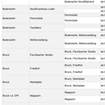
Bodenwöhr Nord/Bahnhof
de:
de:
Bodenwöhr
Nord/Gasthaus Lutter
de:
Pechmühle
de:
Bodenwöhr
Pechmühle
Pechmühle
de:
de:
Bodenwöhr
Taxöldern
de:
Bodenwöhr, Weihersiedlung
de:
Bodenwöhr
Weihersiedlung
Bodenwöhr, Weihersiedlung
de:
Bruck, Fischbacher Straße
de:
Bruck
Fischbacher Straße
Bruck, Fischbacher Straße
de:
Bruck, Friedhof
de:
Bruck
Friedhof
Bruck, Friedhof
de:
Bruck, Marktplatz
de:
Bruck
Marktplatz
Bruck, Marktplatz
de:
Mappach
de:
Bruck i.d. OPf.
Mappach
Mappach
de: