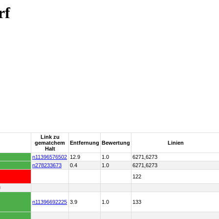
rf
Link zu
gematchem
Entfernung
Bewertung
Linien
Halt
n11396576502
12.9
1.0
6271,6273
n278233673
0.4
1.0
6271,6273
122
D
n11396692225
3.9
1.0
133