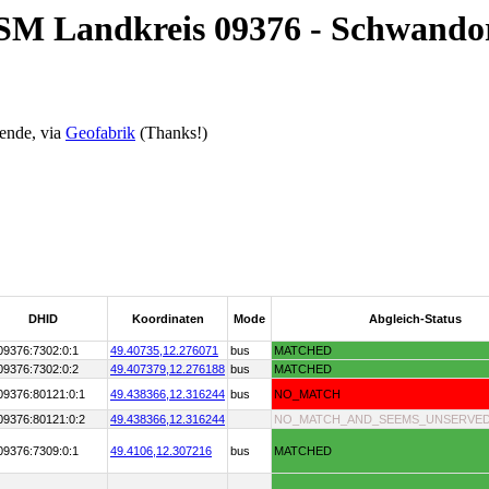
OSM Landkreis 09376 - Schwando
ende, via
Geofabrik
(Thanks!)
DHID
Koordinaten
Mode
Abgleich-Status
09376:7302:0:1
49.40735,
12.276071
bus
MATCHED
09376:7302:0:2
49.407379,
12.276188
bus
MATCHED
09376:80121:0:1
49.438366,
12.316244
bus
NO_MATCH
09376:80121:0:2
49.438366,
12.316244
NO_MATCH_AND_SEEMS_UNSERVE
09376:7309:0:1
49.4106,
12.307216
bus
MATCHED