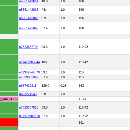
n5351442614
18.0
1.0
106
n5351442613
44.4
1.0
106
n5351475848
8.9
1.0
106
n5351475849
57.4
1.0
106
D
n7823657704
93.3
1.0
110,42
n11417983844
105.9
1.0
110,42
n11362547870
59.1
1.0
110
n7829655942
67.9
1.0
110
n667429211
129.0
0.26
163
n683274549
9.8
1.0
M_MATCHED
110,41
n7823757515
33.8
1.0
110,42
n11418086618
27.8
1.0
110,42
161