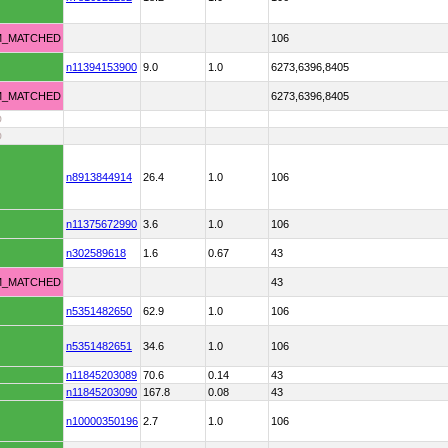
M_MATCHED
106
n11394153900
9.0
1.0
6273,6396,8405
M_MATCHED
6273,6396,8405
D
D
n8913844914
26.4
1.0
106
n11375672990
3.6
1.0
106
n302589618
1.6
0.67
43
M_MATCHED
43
n5351482650
62.9
1.0
106
n5351482651
34.6
1.0
106
n11845203089
70.6
0.14
43
n11845203090
167.8
0.08
43
n10000350196
2.7
1.0
106