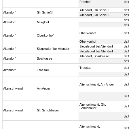
Fronhof
de:
Altendorf, Gh Schießl
de:
Altendorf
Gh Schießl
Altendorf, Gh Schießl
de:
de:
Altendorf
Murglhof
de:
Oberkonhof
de:
Altendorf
Oberkonhof
Oberkonhof
de:
Siegelsdorf bei Altendorf
de:
Altendorf
Siegelsdorf bei Altendorf
Siegelsdorf bei Altendorf
de:
Altendorf, Sparkasse
de:
Altendorf
Sparkasse
de:
Trossau
de:
Altendorf
Trossau
de:
Altenschwand, Am Anger
de:
Altenschwand
Am Anger
de:
Altenschwand, Gh.
de:
Schuhbauer
Altenschwand
Gh Schuhbauer
de:
Altenschwand,
de: