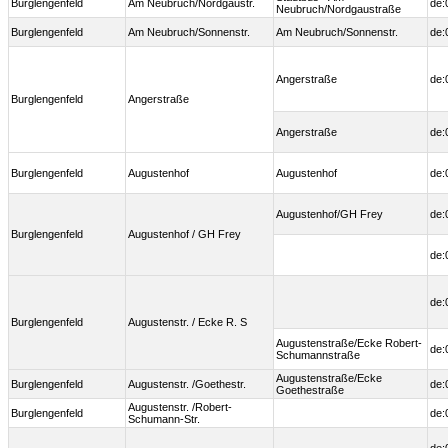
Burglengenfeld
Am Neubruch/Nordgaustr.
de:
Neubruch/Nordgaustraße
Burglengenfeld
Am Neubruch/Sonnenstr.
Am Neubruch/Sonnenstr.
de:
Angerstraße
de:
Burglengenfeld
Angerstraße
Angerstraße
de:
Burglengenfeld
Augustenhof
Augustenhof
de:
Augustenhof/GH Frey
de:
Burglengenfeld
Augustenhof / GH Frey
de:
de:
Burglengenfeld
Augustenstr. / Ecke R. S
Augustenstraße/Ecke Robert-
de:
Schumannstraße
Augustenstraße/Ecke
Burglengenfeld
Augustenstr. /Goethestr.
de:
Goethestraße
Augustenstr. /Robert-
Burglengenfeld
de:
Schumann-Str.