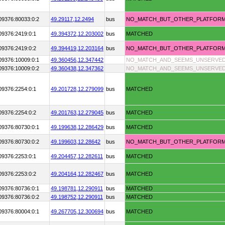
09376:80033:0:2
49.29117,
12.2494
bus
NO_MATCH_BUT_OTHER_PLATFOR
09376:2419:0:1
49.394372,
12.203002
bus
MATCHED
09376:2419:0:2
49.394419,
12.203164
bus
NO_MATCH_BUT_OTHER_PLATFOR
09376:10009:0:1
49.360456,
12.347442
NO_MATCH_AND_SEEMS_UNSERVE
09376:10009:0:2
49.360438,
12.347362
NO_MATCH_AND_SEEMS_UNSERVE
09376:2254:0:1
49.201728,
12.279099
bus
MATCHED
09376:2254:0:2
49.201763,
12.279045
bus
MATCHED
09376:80730:0:1
49.199638,
12.286429
bus
MATCHED
09376:80730:0:2
49.199603,
12.28642
bus
NO_MATCH_BUT_OTHER_PLATFOR
09376:2253:0:1
49.204457,
12.282611
bus
MATCHED
09376:2253:0:2
49.204164,
12.282467
bus
MATCHED
09376:80736:0:1
49.198781,
12.290911
bus
MATCHED
09376:80736:0:2
49.198752,
12.290911
bus
MATCHED
09376:80004:0:1
49.267705,
12.300694
bus
MATCHED