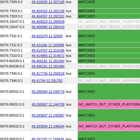
09376:7309:0:2
49.410635,
12.307108
bus
MATCHED
09376:7303:0:1
49.404322,
12.282198
bus
MATCHED
09376:7303:0:2
49.404357,
12.282315
bus
MATCHED
09376:15547:0:1
49.400523,
12.280509
NO_MATCH_AND_SEEMS_UNSERVE
09376:15547:0:2
49.400686,
12.280419
NO_MATCH_AND_SEEMS_UNSERVE
09376:7311:0:1
49.421079,
12.32909
bus
MATCHED
09376:7311:0:2
49.421166,
12.329099
bus
MATCHED
09376:7310:0:1
49.414767,
12.314196
bus
MATCHED
09376:7310:0:2
49.414966,
12.314672
bus
MATCHED
09376:80039:0:1
49.406181,
12.281084
bus
MATCHED
09376:80039:0:2
49.406181,
12.281084
NO_MATCH_AND_SEEMS_UNSERVE
09376:7346:0:1
49.417736,
12.292618
bus
MATCHED
09376:7346:0:2
49.41794,
12.291783
NO_MATCH_AND_SEEMS_UNSERVE
09376:80031:0:1
49.295564,
12.244774
bus
MATCHED
09376:80031:0:2
49.295587,
12.244738
bus
NO_MATCH_BUT_OTHER_PLATFOR
09376:80032:0:1
49.293607,
12.245987
bus
MATCHED
09376:80032:0:2
49.293584,
12.246094
bus
NO_MATCH_BUT_OTHER_PLATFOR
09376:80033:0:1
49.291193,
12.249436
bus
MATCHED