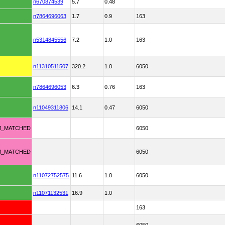
n670874539
5.7
0.48
n7864696063
1.7
0.9
163
n5314845556
7.2
1.0
163
n11310511507
320.2
1.0
6050
n7864696053
6.3
0.76
163
n11049311806
14.1
0.47
6050
M_MATCHED
6050
M_MATCHED
6050
n11072752575
11.6
1.0
6050
n11071132531
16.9
1.0
163