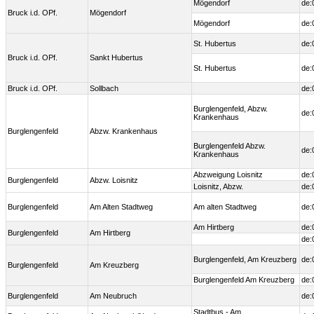
Mögendorf
de:
Bruck i.d. OPf.
Mögendorf
Mögendorf
de:
St. Hubertus
de:
Bruck i.d. OPf.
Sankt Hubertus
St. Hubertus
de:
Bruck i.d. OPf.
Sollbach
de:
Burglengenfeld, Abzw.
de:
Krankenhaus
Burglengenfeld
Abzw. Krankenhaus
Burglengenfeld Abzw.
de:
Krankenhaus
Abzweigung Loisnitz
de:
Burglengenfeld
Abzw. Loisnitz
Loisnitz, Abzw.
de:
Burglengenfeld
Am Alten Stadtweg
Am alten Stadtweg
de:
Am Hirtberg
de:
Burglengenfeld
Am Hirtberg
de:
Burglengenfeld, Am Kreuzberg
de:
Burglengenfeld
Am Kreuzberg
Burglengenfeld Am Kreuzberg
de:
Burglengenfeld
Am Neubruch
de:
Stadtbus - Am