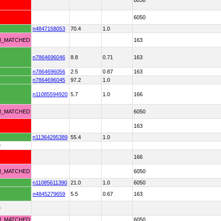
6050
6050
n4847158053
70.4
1.0
M_MATCHED
163
n7864696046
8.8
0.71
163
n7864696056
2.5
0.87
163
n7864696045
97.2
1.0
n11085594920
5.7
1.0
166
M_MATCHED
6050
163
n11364295389
55.4
1.0
D
166
M_MATCHED
6050
n11085611390
21.0
1.0
6050
n4845279659
5.5
0.67
163
D
M_MATCHED
6050