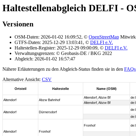
Haltestellenabgleich DELFI - 
Versionen
OSM-Daten: 2026-01-02 16:09:52, ©
OpenStreetMap
Mitwirk
GTFS-Daten: 2025-12-29 13:03:41, ©
DELFI e.V.
Haltestellen-Register: 2025-12-29 09:00:09, ©
DELFI e.V.
Verwaltungsgrenzen: © Geobasis-DE / BKG 2022
Abgleich: 2026-01-02 16:57:47
Nähere Erläuterungen zu den Abgleich-Status finden sie in den
FAQs
Alternative Ansicht:
CSV
Ortsteil
Haltestelle
Name (OSM)
Altendorf, Abzw Bf
de:
Altendorf
Abzw Bahnhof
Altendorf, Abzw Bf
de:
de:
Altendorf
Dürnersdorf
de:
Fronhof
de:
Altendorf
Fronhof