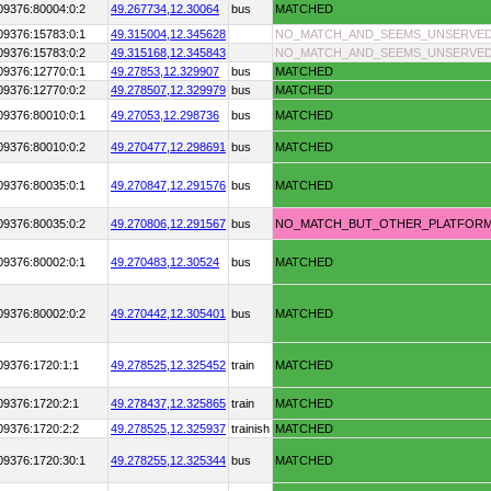
09376:80004:0:2
49.267734,
12.30064
bus
MATCHED
09376:15783:0:1
49.315004,
12.345628
NO_MATCH_AND_SEEMS_UNSERVE
09376:15783:0:2
49.315168,
12.345843
NO_MATCH_AND_SEEMS_UNSERVE
09376:12770:0:1
49.27853,
12.329907
bus
MATCHED
09376:12770:0:2
49.278507,
12.329979
bus
MATCHED
09376:80010:0:1
49.27053,
12.298736
bus
MATCHED
09376:80010:0:2
49.270477,
12.298691
bus
MATCHED
09376:80035:0:1
49.270847,
12.291576
bus
MATCHED
09376:80035:0:2
49.270806,
12.291567
bus
NO_MATCH_BUT_OTHER_PLATFOR
09376:80002:0:1
49.270483,
12.30524
bus
MATCHED
09376:80002:0:2
49.270442,
12.305401
bus
MATCHED
09376:1720:1:1
49.278525,
12.325452
train
MATCHED
09376:1720:2:1
49.278437,
12.325865
train
MATCHED
09376:1720:2:2
49.278525,
12.325937
trainish
MATCHED
09376:1720:30:1
49.278255,
12.325344
bus
MATCHED