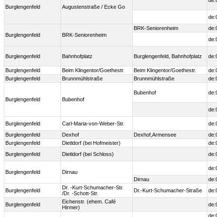
de:
Burglengenfeld
Augustenstraße / Ecke Go
de:
BRK-Seniorenheim
de:
Burglengenfeld
BRK-Seniorenheim
de:
Burglengenfeld
Bahnhofplatz
Burglengenfeld, Bahnhofplatz
de:
Burglengenfeld
Beim Klingentor/Goethestr.
Beim Klingentor/Goethestr.
de:
Burglengenfeld
Brunnmühlstraße
Brunnmühlstraße
de:
Bubenhof
de:
Burglengenfeld
Bubenhof
de:
Burglengenfeld
Carl-Maria-von-Weber-Str.
de:
Burglengenfeld
Dexhof
Dexhof,Armensee
de:
Burglengenfeld
Dietldorf (bei Hofmeister)
de:
Burglengenfeld
Dietldorf (bei Schloss)
de:
de:
Burglengenfeld
Dirnau
Dirnau
de:
Dr. -Kurt-Schumacher-Str.
Burglengenfeld
Dr.-Kurt-Schumacher-Straße
de:
/Dr. -Schott-Str.
Eichenstr. (ehem. Café
Burglengenfeld
de:
Hirmer)
de: