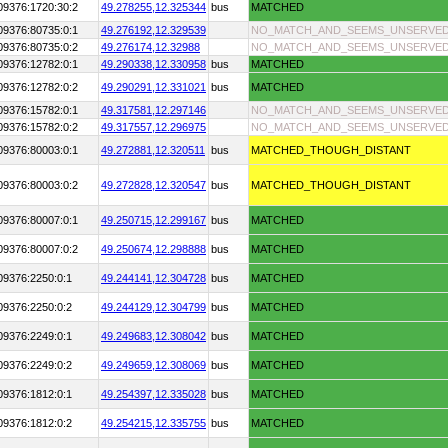
09376:1720:30:2
49.278255,
12.325344
bus
MATCHED
09376:80735:0:1
49.276192,
12.329539
NO_MATCH_AND_SEEMS_UNSERVE
09376:80735:0:2
49.276174,
12.32988
NO_MATCH_AND_SEEMS_UNSERVE
09376:12782:0:1
49.290338,
12.330958
bus
MATCHED
09376:12782:0:2
49.290291,
12.331021
bus
MATCHED
09376:15782:0:1
49.317581,
12.297146
NO_MATCH_AND_SEEMS_UNSERVE
09376:15782:0:2
49.317557,
12.296975
NO_MATCH_AND_SEEMS_UNSERVE
09376:80003:0:1
49.272881,
12.320511
bus
MATCHED_THOUGH_DISTANT
09376:80003:0:2
49.272828,
12.320547
bus
MATCHED_THOUGH_DISTANT
09376:80007:0:1
49.250715,
12.299167
bus
MATCHED
09376:80007:0:2
49.250674,
12.298888
bus
MATCHED
09376:2250:0:1
49.244141,
12.304728
bus
MATCHED
09376:2250:0:2
49.244129,
12.304799
bus
MATCHED
09376:2249:0:1
49.249683,
12.308042
bus
MATCHED
09376:2249:0:2
49.249659,
12.308069
bus
MATCHED
09376:1812:0:1
49.254397,
12.335028
bus
MATCHED
09376:1812:0:2
49.254215,
12.335755
bus
MATCHED