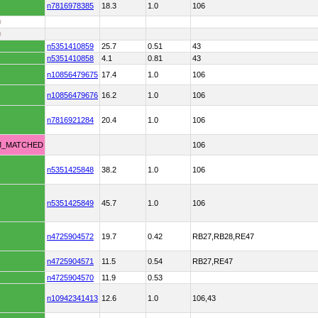
n7816978385
18.3
1.0
106
D
D
n5351410859
25.7
0.51
43
n5351410858
4.1
0.81
43
n10856479675
17.4
1.0
106
n10856479676
16.2
1.0
106
n7816921284
20.4
1.0
106
M_MATCHED
106
n5351425848
38.2
1.0
106
n5351425849
45.7
1.0
106
n4725904572
19.7
0.42
RB27,RB28,RE47
n4725904571
11.5
0.54
RB27,RE47
n4725904570
11.9
0.53
n10942341413
12.6
1.0
106,43