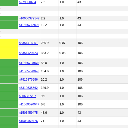
n279650434
7.2
1.0
43
D
D
n10000379147
2.2
1.0
43
n11365742826
12.2
1.0
43
D
D
n5351416951
236.9
0.07
106
n5351420423
363.2
0.05
106
n11365728875
55.0
1.0
106
n11365728876
134.6
1.0
106
n7816978386
10.2
1.0
106
n7310535562
149.9
1.0
106
n306687237
9.9
1.0
106
n11369520047
6.8
1.0
106
n1506459475
48.6
1.0
43
n1506459476
71.1
1.0
43