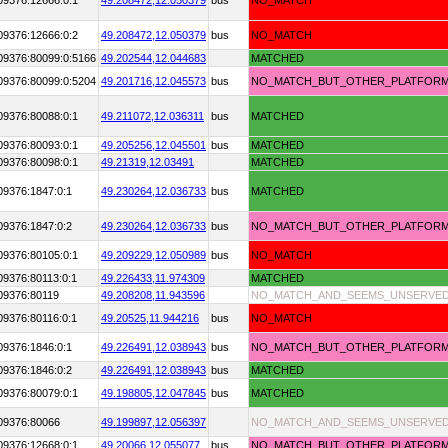
09376:12666:0:1
49.208472,
12.050379
bus
NO_MATCH
09376:12666:0:2
49.208472,
12.050379
bus
NO_MATCH
09376:80099:0:5166
49.202544,
12.044683
MATCHED
09376:80099:0:5204
49.201716,
12.045573
bus
NO_MATCH_BUT_OTHER_PLATFOR
09376:80088:0:1
49.211072,
12.036311
bus
MATCHED
09376:80093:0:1
49.205256,
12.045501
bus
MATCHED
09376:80098:0:1
49.21319,
12.03491
MATCHED
09376:1847:0:1
49.230264,
12.036733
bus
MATCHED
09376:1847:0:2
49.230264,
12.036733
bus
NO_MATCH_BUT_OTHER_PLATFOR
09376:80105:0:1
49.209229,
12.050989
bus
NO_MATCH
09376:80113:0:1
49.226433,
11.974309
MATCHED
09376:80119
49.208208,
11.943596
NO_MATCH_AND_SEEMS_UNSERVE
09376:80116:0:1
49.20525,
11.944216
bus
NO_MATCH
09376:1846:0:1
49.226491,
12.038943
bus
NO_MATCH_BUT_OTHER_PLATFOR
09376:1846:0:2
49.226491,
12.038943
bus
MATCHED
09376:80079:0:1
49.198805,
12.047845
bus
MATCHED
09376:80066
49.199897,
12.056397
NO_MATCH_AND_SEEMS_UNSERVE
09376:12668:0:1
49.20066,
12.055077
bus
NO_MATCH_BUT_OTHER_PLATFOR