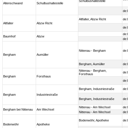
Schulbushaltestelle
Altenschwand
Schulbushaltestelle
de:
Altfalter, Abzw Richt
de:
Altfalter
Abzw Richt
de:
de:
Baumhof
Abzw
de:
Nittenau - Bergham
de:
Bergham
Aumüller
Bergham, Aumüller
de:
Nittenau - Bergham,
de:
Forsthaus
Bergham
Forsthaus
de:
Bergham, Industriestraße
de:
Bergham
Industriestraße
Bergham, Industriestraße
de:
Nittenau - Am Wechsel
de:
Bergham bei Nittenau
Am Wechsel
Nittenau - Am Wechsel
de:
Bodenwöhr, Apotheke
de:
Bodenwöhr
Apotheke