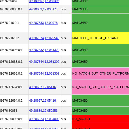
09376:80084
49.199357,
12.035493
MATCHED
09376:80085:0:1
49.20083,
12.03517
bus
MATCHED
09376:216:0:1
49.207333,
12.02978
bus
MATCHED
09376:216:0:2
49.207374,
12.025549
bus
MATCHED_THOUGH_DISTANT
09376:80096:0:1
49.207632,
12.061329
bus
MATCHED
09376:12663:0:1
49.207644,
12.061302
bus
MATCHED
09376:12663:0:2
49.207644,
12.061302
bus
NO_MATCH_BUT_OTHER_PLATFOR
09376:12664:0:1
49.20667,
12.05416
bus
NO_MATCH_BUT_OTHER_PLATFOR
09376:12664:0:2
49.20667,
12.05416
bus
MATCHED
09376:80058
49.20839,
12.050253
MATCHED
09376:80095:0:1
49.206623,
12.054008
bus
NO_MATCH