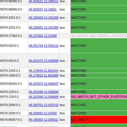
09376:80005:0:1
49.263531,
12.295511
bus
MATCHED
09376:80005:0:2
49.263537,
12.29561
bus
MATCHED
09376:2251:0:1
49.226093,
12.292295
bus
MATCHED
09376:2251:0:2
49.226081,
12.292385
bus
MATCHED
09376:17462:0:1
49.237062,
12.32458
NO_MATCH_AND_SEEMS_UNSERVE
09376:633:0:1
49.201734,
12.036131
bus
MATCHED
09376:633:0:2
49.201975,
12.035898
bus
MATCHED
09376:1093:0:1
49.179659,
11.961634
bus
MATCHED
09376:1093:0:2
49.179818,
11.961598
bus
MATCHED
09376:80101:0:1
49.197872,
12.048447
bus
MATCHED
09376:129:0:1
49.202098,
12.058688
MATCHED
09376:129:0:2
49.202098,
12.058688
bus
NO_MATCH_BUT_OTHER_PLATFOR
09376:2000:0:1
49.200701,
12.033742
bus
MATCHED
09376:2000:0:2
49.200942,
12.03358
bus
MATCHED
09376:80057:0:1
49.199363,
12.035511
bus
NO_MATCH