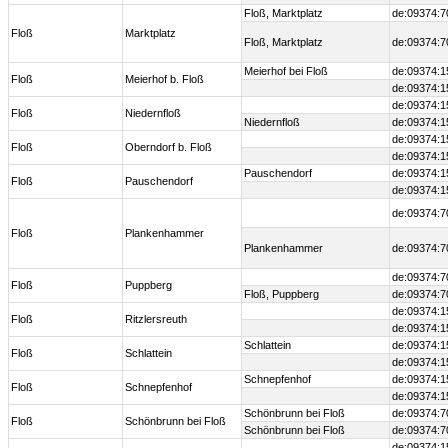
Floß, Marktplatz
de:09374:7
Floß
Marktplatz
Floß, Marktplatz
de:09374:7
Meierhof bei Floß
de:09374:1
Floß
Meierhof b. Floß
de:09374:1
de:09374:1
Floß
Niedernfloß
Niedernfloß
de:09374:1
de:09374:1
Floß
Oberndorf b. Floß
de:09374:1
Pauschendorf
de:09374:1
Floß
Pauschendorf
de:09374:1
de:09374:7
Floß
Plankenhammer
Plankenhammer
de:09374:7
de:09374:7
Floß
Puppberg
Floß, Puppberg
de:09374:7
de:09374:1
Floß
Ritzlersreuth
de:09374:1
Schlattein
de:09374:1
Floß
Schlattein
de:09374:1
Schnepfenhof
de:09374:1
Floß
Schnepfenhof
de:09374:1
Schönbrunn bei Floß
de:09374:7
Floß
Schönbrunn bei Floß
Schönbrunn bei Floß
de:09374:7
de:09374:1