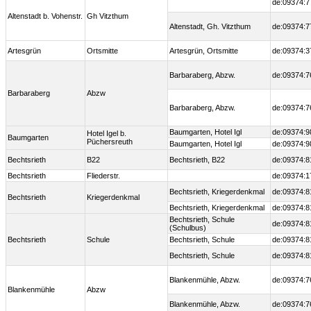
de:09374:7
Altenstadt b. Vohenstr.
Gh Vitzthum
Altenstadt, Gh. Vitzthum
de:09374:7
Artesgrün
Ortsmitte
Artesgrün, Ortsmitte
de:09374:3
Barbaraberg, Abzw.
de:09374:7
Barbaraberg
Abzw
Barbaraberg, Abzw.
de:09374:7
Baumgarten, Hotel Igl
de:09374:9
Hotel Igel b.
Baumgarten
Püchersreuth
Baumgarten, Hotel Igl
de:09374:9
Bechtsrieth
B22
Bechtsrieth, B22
de:09374:8
Bechtsrieth
Fliederstr.
de:09374:1
Bechtsrieth, Kriegerdenkmal
de:09374:8
Bechtsrieth
Kriegerdenkmal
Bechtsrieth, Kriegerdenkmal
de:09374:8
Bechtsrieth, Schule
de:09374:8
(Schulbus)
Bechtsrieth
Schule
Bechtsrieth, Schule
de:09374:8
Bechtsrieth, Schule
de:09374:8
Blankenmühle, Abzw.
de:09374:7
Blankenmühle
Abzw
Blankenmühle, Abzw.
de:09374:7