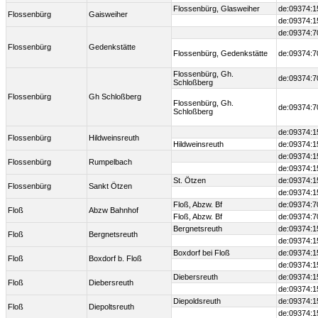
Flossenbürg, Glasweiher
de:09374:1
Flossenbürg
Gaisweiher
de:09374:1
de:09374:7
Flossenbürg
Gedenkstätte
Flossenbürg, Gedenkstätte
de:09374:7
Flossenbürg, Gh.
de:09374:7
Schloßberg
Flossenbürg
Gh Schloßberg
Flossenbürg, Gh.
de:09374:7
Schloßberg
de:09374:1
Flossenbürg
Hildweinsreuth
Hildweinsreuth
de:09374:1
de:09374:1
Flossenbürg
Rumpelbach
de:09374:1
St. Ötzen
de:09374:1
Flossenbürg
Sankt Ötzen
de:09374:1
Floß, Abzw. Bf
de:09374:7
Floß
Abzw Bahnhof
Floß, Abzw. Bf
de:09374:7
Bergnetsreuth
de:09374:1
Floß
Bergnetsreuth
de:09374:1
Boxdorf bei Floß
de:09374:1
Floß
Boxdorf b. Floß
de:09374:1
Diebersreuth
de:09374:1
Floß
Diebersreuth
de:09374:1
Diepoldsreuth
de:09374:1
Floß
Diepoltsreuth
de:09374:1