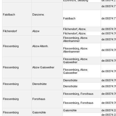
Etzenricht, Siedlung
de:09374:1
de:09374:7
Faislbach
Danzerw.
Faislbach
de:09374:7
Filchendorf, Abzw.
de:09374:7
Filchendorf
Abzw
Filchendorf, Abzw.
de:09374:7
Flossenbürg, Abzw.
de:09374:7
Altenhammer
Flossenbürg
Abzw Altenh.
Flossenbürg, Abzw.
de:09374:7
Altenhammer
Flossenbürg, Abzw.
de:09374:7
Gaisweiher
Flossenbürg
Abzw Gaisweiher
Flossenbürg, Abzw.
de:09374:7
Gaisweiher
Diensthütte
de:09374:7
Flossenbürg
Diensthütte
Diensthütte
de:09374:7
Flossenbürg, Forsthaus
de:09374:7
Flossenbürg
Forsthaus
Flossenbürg, Forsthaus
de:09374:7
Gaismühle
de:09374:1
Flossenbürg
Gaismühle
de:09374:1