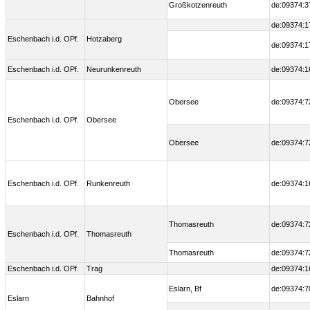
Großkotzenreuth
de:09374:3
de:09374:1
Eschenbach i.d. OPf.
Hotzaberg
de:09374:1
Eschenbach i.d. OPf.
Neurunkenreuth
de:09374:1
Obersee
de:09374:7
Eschenbach i.d. OPf.
Obersee
Obersee
de:09374:7
Eschenbach i.d. OPf.
Runkenreuth
de:09374:1
Thomasreuth
de:09374:7
Eschenbach i.d. OPf.
Thomasreuth
Thomasreuth
de:09374:7
Eschenbach i.d. OPf.
Trag
de:09374:1
Eslarn, Bf
de:09374:7
Eslarn
Bahnhof