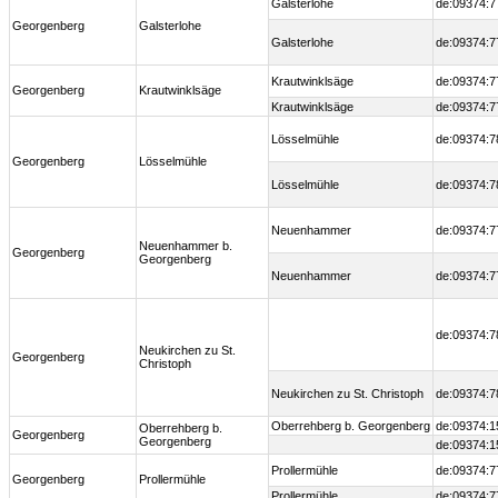
Galsterlohe
de:09374:7
Georgenberg
Galsterlohe
Galsterlohe
de:09374:7
Krautwinklsäge
de:09374:7
Georgenberg
Krautwinklsäge
Krautwinklsäge
de:09374:7
Lösselmühle
de:09374:7
Georgenberg
Lösselmühle
Lösselmühle
de:09374:7
Neuenhammer
de:09374:7
Neuenhammer b.
Georgenberg
Georgenberg
Neuenhammer
de:09374:7
de:09374:7
Neukirchen zu St.
Georgenberg
Christoph
Neukirchen zu St. Christoph
de:09374:7
Oberrehberg b. Georgenberg
de:09374:1
Oberrehberg b.
Georgenberg
Georgenberg
de:09374:1
Prollermühle
de:09374:7
Georgenberg
Prollermühle
Prollermühle
de:09374:7