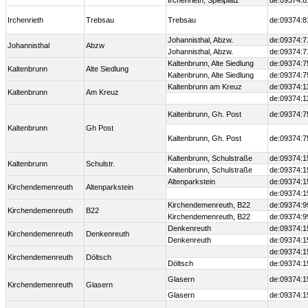
Irchenrieth, Spielplatz
de:09374:8
Irchenrieth
Trebsau
Trebsau
de:09374:8
Johannisthal, Abzw.
de:09374:7
Johannisthal
Abzw
Johannisthal, Abzw.
de:09374:7
Kaltenbrunn, Alte Siedlung
de:09374:7
Kaltenbrunn
Alte Siedlung
Kaltenbrunn, Alte Siedlung
de:09374:7
Kaltenbrunn am Kreuz
de:09374:1
Kaltenbrunn
Am Kreuz
de:09374:1
Kaltenbrunn, Gh. Post
de:09374:7
Kaltenbrunn
Gh Post
Kaltenbrunn, Gh. Post
de:09374:7
Kaltenbrunn, Schulstraße
de:09374:1
Kaltenbrunn
Schulstr.
Kaltenbrunn, Schulstraße
de:09374:1
Altenparkstein
de:09374:1
Kirchendemenreuth
Altenparkstein
de:09374:1
Kirchendemenreuth, B22
de:09374:9
Kirchendemenreuth
B22
Kirchendemenreuth, B22
de:09374:9
Denkenreuth
de:09374:1
Kirchendemenreuth
Denkenreuth
Denkenreuth
de:09374:1
de:09374:1
Kirchendemenreuth
Döltsch
Döltsch
de:09374:1
Glasern
de:09374:1
Kirchendemenreuth
Glasern
Glasern
de:09374:1