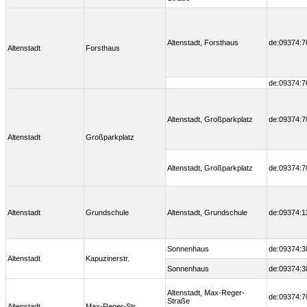
Altenstadt, Forsthaus
de:09374:7
Altenstadt
Forsthaus
de:09374:7
Altenstadt, Großparkplatz
de:09374:7
Altenstadt
Großparkplatz
Altenstadt, Großparkplatz
de:09374:7
Altenstadt
Grundschule
Altenstadt, Grundschule
de:09374:1
Sonnenhaus
de:09374:3
Altenstadt
Kapuzinerstr.
Sonnenhaus
de:09374:3
Altenstadt, Max-Reger-
de:09374:7
Straße
Altenstadt
Max-Reger-Str.