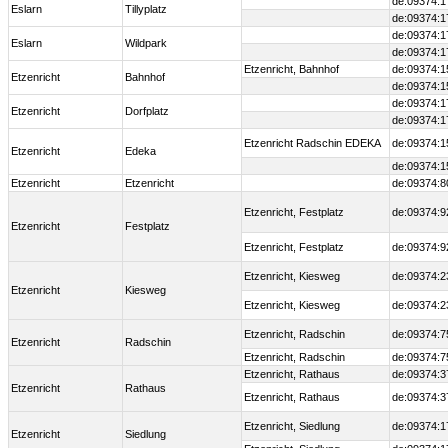
de:09374:1
Eslarn
Tillyplatz
de:09374:1
de:09374:1
Eslarn
Wildpark
de:09374:1
Etzenricht, Bahnhof
de:09374:1
Etzenricht
Bahnhof
de:09374:1
de:09374:1
Etzenricht
Dorfplatz
de:09374:1
Etzenricht Radschin EDEKA
de:09374:1
Etzenricht
Edeka
de:09374:1
Etzenricht
Etzenricht
de:09374:8
Etzenricht, Festplatz
de:09374:9
Etzenricht
Festplatz
Etzenricht, Festplatz
de:09374:9
Etzenricht, Kiesweg
de:09374:2
Etzenricht
Kiesweg
Etzenricht, Kiesweg
de:09374:2
Etzenricht, Radschin
de:09374:7
Etzenricht
Radschin
Etzenricht, Radschin
de:09374:7
Etzenricht, Rathaus
de:09374:3
Etzenricht
Rathaus
Etzenricht, Rathaus
de:09374:3
Etzenricht, Siedlung
de:09374:1
Etzenricht
Siedlung