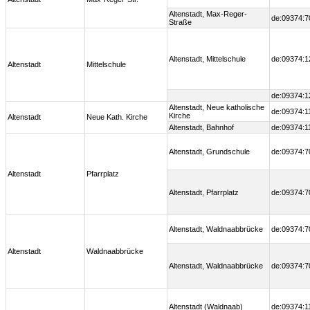
Altenstadt, Max-Reger-
de:09374:7
Straße
Altenstadt, Mittelschule
de:09374:1
Altenstadt
Mittelschule
de:09374:1
Altenstadt, Neue katholische
de:09374:1
Kirche
Altenstadt
Neue Kath. Kirche
Altenstadt, Bahnhof
de:09374:1
Altenstadt, Grundschule
de:09374:7
Altenstadt
Pfarrplatz
Altenstadt, Pfarrplatz
de:09374:7
Altenstadt, Waldnaabbrücke
de:09374:7
Altenstadt
Waldnaabbrücke
Altenstadt, Waldnaabbrücke
de:09374:7
Altenstadt (Waldnaab)
de:09374:1