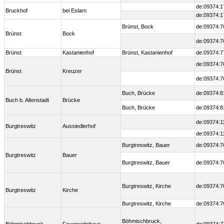
de:09374:1
Bruckhof
bei Eslarn
de:09374:1
Brünst, Bock
de:09374:7
Brünst
Bock
de:09374:7
Brünst
Kastanienhof
Brünst, Kastanienhof
de:09374:7
de:09374:7
Brünst
Kreuzer
de:09374:7
Buch, Brücke
de:09374:8
Buch b. Altenstadt
Brücke
Buch, Brücke
de:09374:8
de:09374:1
Burgtreswitz
Aussiedlerhof
de:09374:1
Burgtreswitz, Bauer
de:09374:7
Burgtreswitz
Bauer
Burgtreswitz, Bauer
de:09374:7
Burgtreswitz, Kirche
de:09374:7
Burgtreswitz
Kirche
Burgtreswitz, Kirche
de:09374:7
Böhmischbruck,