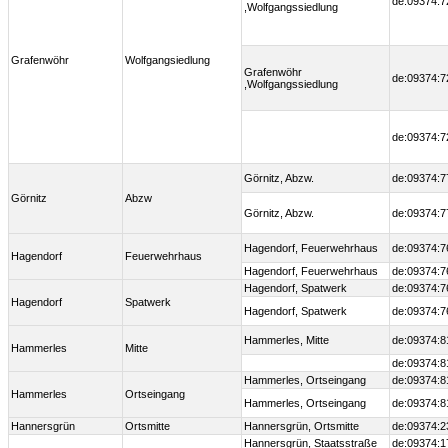
de:09374:7
,Wolfgangssiedlung
Grafenwöhr
Wolfgangsiedlung
Grafenwöhr
de:09374:7
,Wolfgangssiedlung
de:09374:7
Görnitz, Abzw.
de:09374:7
Görnitz
Abzw
Görnitz, Abzw.
de:09374:7
Hagendorf, Feuerwehrhaus
de:09374:7
Hagendorf
Feuerwehrhaus
Hagendorf, Feuerwehrhaus
de:09374:7
Hagendorf, Spatwerk
de:09374:7
Hagendorf
Spatwerk
Hagendorf, Spatwerk
de:09374:7
Hammerles, Mitte
de:09374:8
Hammerles
Mitte
de:09374:8
Hammerles, Ortseingang
de:09374:8
Hammerles
Ortseingang
Hammerles, Ortseingang
de:09374:8
Hannersgrün
Ortsmitte
Hannersgrün, Ortsmitte
de:09374:2
Hannersgrün, Staatsstraße
de:09374:1