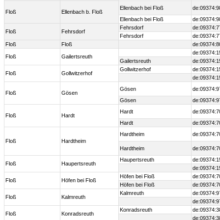
Ellenbach bei Floß
de:09374:9
Floß
Ellenbach b. Floß
Ellenbach bei Floß
de:09374:9
Fehrsdorf
de:09374:7
Floß
Fehrsdorf
Fehrsdorf
de:09374:7
Floß
Floß
de:09374:8
de:09374:1
Floß
Gailertsreuth
Gailertsreuth
de:09374:1
Gollwitzerhof
de:09374:1
Floß
Gollwitzerhof
de:09374:1
Gösen
de:09374:9
Floß
Gösen
Gösen
de:09374:9
Hardt
de:09374:7
Floß
Hardt
Hardt
de:09374:7
Hardtheim
de:09374:7
Floß
Hardtheim
Hardtheim
de:09374:7
Haupertsreuth
de:09374:1
Floß
Haupertsreuth
de:09374:1
Höfen bei Floß
de:09374:7
Floß
Höfen bei Floß
Höfen bei Floß
de:09374:7
Kalmreuth
de:09374:9
Floß
Kalmreuth
de:09374:9
Konradsreuth
de:09374:3
Floß
Konradsreuth
de:09374:3