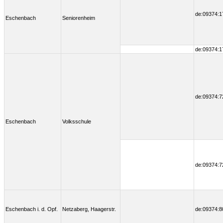
de:09374:1
Eschenbach
Seniorenheim
de:09374:1
de:09374:7
Eschenbach
Volksschule
de:09374:7
Eschenbach i. d. Opf.
Netzaberg, Haagerstr.
de:09374:8