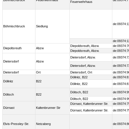
Böhmischbruck
Feuerwehrhaus
de:09374:7
Feuerwehrhaus
de:09374:1
Böhmischbruck
Siedlung
de:09374:1
Diepoldsreuth, Abzw.
de:09374:7
Diepoltsreuth
Abzw
Diepoldsreuth, Abzw.
de:09374:7
Dietersdorf, Abzw.
de:09374:7
Dietersdorf
Abzw
Dietersdorf, Abzw.
de:09374:7
Dietersdorf
Ort
Dietersdorf, Ort
de:09374:9
Döllnitz, B22
de:09374:8
Döllnitz
B22
Döllnitz, B22
de:09374:8
Döltsch, B22
de:09374:9
Döltsch
B22
Döltsch, B22
de:09374:9
Dürnast, Kaltenbrunner Str.
de:09374:7
Dürnast
Kaltenbrunner Str
Dürnast, Kaltenbrunner Str.
de:09374:7
Elvis-Pressley-Str.
Netzaberg
de:09374:8