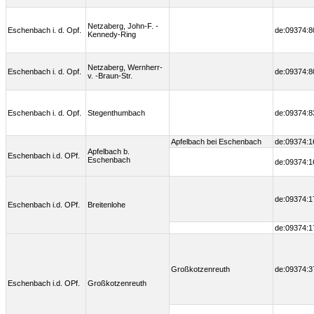
Netzaberg, John-F. -
Eschenbach i. d. Opf.
de:09374:8
Kennedy-Ring
Netzaberg, Wernherr-
Eschenbach i. d. Opf.
de:09374:8
v. -Braun-Str.
Eschenbach i. d. Opf.
Stegenthumbach
de:09374:8
Apfelbach bei Eschenbach
de:09374:1
Apfelbach b.
Eschenbach i.d. OPf.
Eschenbach
de:09374:1
de:09374:1
Eschenbach i.d. OPf.
Breitenlohe
de:09374:1
Großkotzenreuth
de:09374:3
Eschenbach i.d. OPf.
Großkotzenreuth