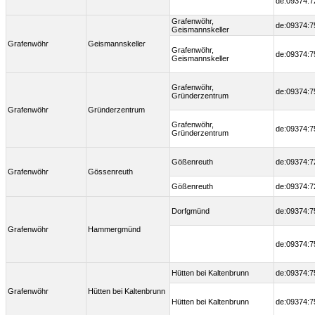
de:09374:7
Grafenwöhr,
de:09374:7
Geismannskeller
Grafenwöhr
Geismannskeller
Grafenwöhr,
de:09374:7
Geismannskeller
Grafenwöhr,
de:09374:7
Gründerzentrum
Grafenwöhr
Gründerzentrum
Grafenwöhr,
de:09374:7
Gründerzentrum
Gößenreuth
de:09374:7
Grafenwöhr
Gössenreuth
Gößenreuth
de:09374:7
Dorfgmünd
de:09374:7
Grafenwöhr
Hammergmünd
de:09374:7
Hütten bei Kaltenbrunn
de:09374:7
Grafenwöhr
Hütten bei Kaltenbrunn
Hütten bei Kaltenbrunn
de:09374:7