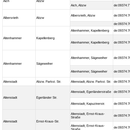
Aich
Abzw
Aich, Abzw
de:09374:7
Albersrieth, Abzw
de:09374:7
Albersrieth
Abzw
de:09374:7
Altenhammer, Kapellenberg
de:09374:7
Altenhammer
Kapellenberg
Altenhammer, Kapellenberg
de:09374:7
Altenhammer, Sägeweiher
de:09374:7
Altenhammer
Sägeweiher
Altenhammer, Sägeweiher
de:09374:7
Altenstadt
Abzw. Parkst. Str.
Altenstadt, Abzw. Parkst. Str.
de:09374:7
Altenstadt, Egerländerstraße
de:09374:7
Altenstadt
Egerländer Str.
Altenstadt, Kapuzinerstr.
de:09374:7
Altenstadt, Ernst-Kraus-
de:09374:7
Straße
Altenstadt
Ernst-Kraus-Str.
Altenstadt, Ernst-Kraus-
de:09374:7
Straße