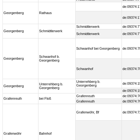
de:09374:1
Georgenberg
Rathaus
de:09374:1
Schmidtlerwerk
de:09374:7
Georgenberg
Schmidtlerwerk
Schmidtlerwerk
de:09374:7
Schwanhof bei Georgenberg
de:09374:7
Schwanhof b.
Georgenberg
Georgenberg
Schwanhof
de:09374:7
Unterrehberg b.
de:09374:1
Unterrehberg b.
Georgenberg
Georgenberg
Georgenberg
de:09374:1
Grafenreuth
de:09374:7
Grafenreuth
bei Floß
Grafenreuth
de:09374:7
Grafenwöhr, Bf
de:09374:7
Grafenwöhr
Bahnhof