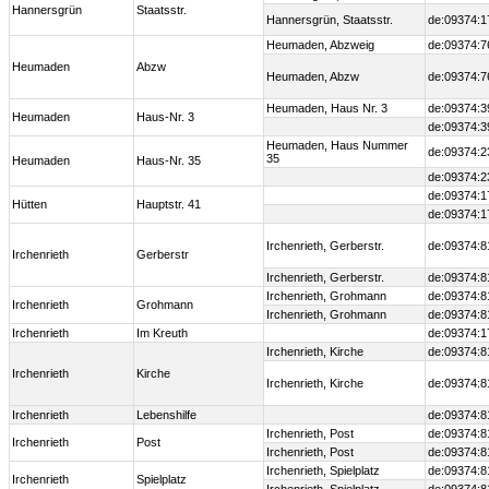
Hannersgrün
Staatsstr.
Hannersgrün, Staatsstr.
de:09374:1
Heumaden, Abzweig
de:09374:7
Heumaden
Abzw
Heumaden, Abzw
de:09374:7
Heumaden, Haus Nr. 3
de:09374:3
Heumaden
Haus-Nr. 3
de:09374:3
Heumaden, Haus Nummer
de:09374:2
35
Heumaden
Haus-Nr. 35
de:09374:2
de:09374:1
Hütten
Hauptstr. 41
de:09374:1
Irchenrieth, Gerberstr.
de:09374:8
Irchenrieth
Gerberstr
Irchenrieth, Gerberstr.
de:09374:8
Irchenrieth, Grohmann
de:09374:8
Irchenrieth
Grohmann
Irchenrieth, Grohmann
de:09374:8
Irchenrieth
Im Kreuth
de:09374:1
Irchenrieth, Kirche
de:09374:8
Irchenrieth
Kirche
Irchenrieth, Kirche
de:09374:8
Irchenrieth
Lebenshilfe
de:09374:8
Irchenrieth, Post
de:09374:8
Irchenrieth
Post
Irchenrieth, Post
de:09374:8
Irchenrieth, Spielplatz
de:09374:8
Irchenrieth
Spielplatz