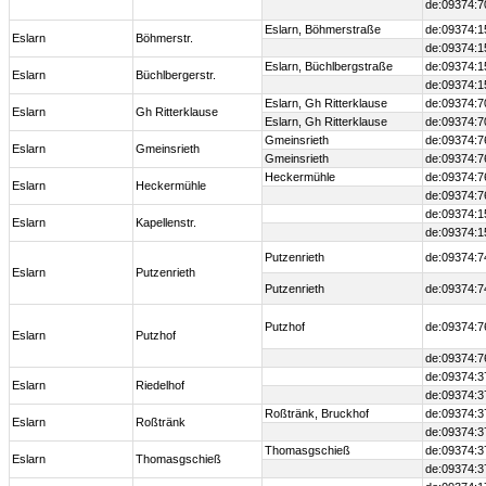
de:09374:7
Eslarn, Böhmerstraße
de:09374:1
Eslarn
Böhmerstr.
de:09374:1
Eslarn, Büchlbergstraße
de:09374:1
Eslarn
Büchlbergerstr.
de:09374:1
Eslarn, Gh Ritterklause
de:09374:7
Eslarn
Gh Ritterklause
Eslarn, Gh Ritterklause
de:09374:7
Gmeinsrieth
de:09374:7
Eslarn
Gmeinsrieth
Gmeinsrieth
de:09374:7
Heckermühle
de:09374:7
Eslarn
Heckermühle
de:09374:7
de:09374:1
Eslarn
Kapellenstr.
de:09374:1
Putzenrieth
de:09374:7
Eslarn
Putzenrieth
Putzenrieth
de:09374:7
Putzhof
de:09374:7
Eslarn
Putzhof
de:09374:7
de:09374:3
Eslarn
Riedelhof
de:09374:3
Roßtränk, Bruckhof
de:09374:3
Eslarn
Roßtränk
de:09374:3
Thomasgschieß
de:09374:3
Eslarn
Thomasgschieß
de:09374:3