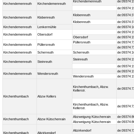
Kirchendemenreuth
de:09374:1
Kirchendemenreuth
Kirchendemenreuth
de:09374:1
Klobenreuth
de:09374:3
Kirchendemenreuth
Klobenreuth
Klobenreuth
de:09374:3
Kirchendemenreuth
Lenkermühle
de:09374:1
de:09374:1
Kirchendemenreuth
Obersdorf
Obersdorf
de:09374:1
Püllersreuth
de:09374:7
Kirchendemenreuth
Püllersreuth
de:09374:7
Kirchendemenreuth
Scherreuth
Scherreuth
de:09374:1
Steinreuth
de:09374:1
Kirchendemenreuth
Steinreuth
de:09374:1
de:09374:1
Kirchendemenreuth
Wendersreuth
Wendersreuth
de:09374:1
Kirchenthumbach, Abzw.
de:09374:7
Kellerstr.
Kirchenthumbach
Abzw Kellers
Kirchenthumbach, Abzw.
de:09374:7
Kellerstr.
Abzweigung Kütschenrain
de:09374:8
Kirchenthumbach
Abzw Kütschenrain
Abzweigung Kütschenrain
de:09374:8
Altzirkendorf
de:09374:7
Kirchenthumbach
Altzirkendorf