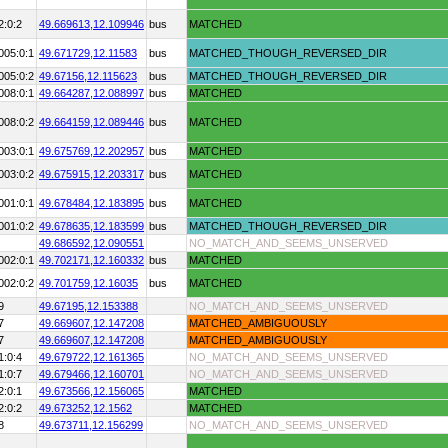
2:0:2
49.669613,
12.109946
bus
MATCHED
005:0:1
49.671729,
12.11583
bus
MATCHED_THOUGH_REVERSED_DIR
005:0:2
49.67156,
12.115623
bus
MATCHED_THOUGH_REVERSED_DIR
008:0:1
49.664287,
12.088997
bus
MATCHED
008:0:2
49.664159,
12.089446
bus
MATCHED
003:0:1
49.675769,
12.202957
bus
MATCHED
003:0:2
49.675915,
12.203317
bus
MATCHED
001:0:1
49.678484,
12.183895
bus
MATCHED
001:0:2
49.678635,
12.183599
bus
MATCHED_THOUGH_REVERSED_DIR
49.686592,
12.090551
NO_MATCH_AND_SEEMS_UNSERVED
002:0:1
49.702171,
12.160332
bus
MATCHED
002:0:2
49.701759,
12.16035
bus
MATCHED
9
49.67195,
12.153388
NO_MATCH_AND_SEEMS_UNSERVED
7
49.669607,
12.147208
MATCHED_AMBIGUOUSLY
7
49.669607,
12.147208
MATCHED_AMBIGUOUSLY
1:0:4
49.679722,
12.161365
NO_MATCH_AND_SEEMS_UNSERVED
1:0:7
49.679466,
12.160701
NO_MATCH_AND_SEEMS_UNSERVED
2:0:1
49.673566,
12.156065
MATCHED
2:0:2
49.673252,
12.1562
MATCHED
8
49.673711,
12.156299
NO_MATCH_AND_SEEMS_UNSERVED