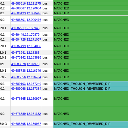
:0:1
49.688516,
12.121175
bus
MATCHED
:0:2
49.688667,
12.120654
bus
MATCHED
:0:1
49.686133,
12.090416
bus
MATCHED
:0:2
49.686801,
12.090416
bus
MATCHED
0:0:1
49.68221,
12.153945
bus
MATCHED
:0:1
49.69449,
12.170879
bus
MATCHED
:0:2
49.694728,
12.171067
bus
MATCHED
6:0:1
49.687499,
12.134066
MATCHED
3:0:1
49.673241,
12.18385
MATCHED
3:0:2
49.673142,
12.183895
bus
MATCHED
:0:1
49.683378,
12.07978
bus
MATCHED
5:0:1
49.685738,
12.116746
bus
MATCHED
5:0:2
49.685656,
12.116764
bus
MATCHED
:0:1
49.689103,
12.167249
bus
MATCHED_THOUGH_REVERSED_DIR
:0:2
49.689068,
12.167384
bus
MATCHED_THOUGH_REVERSED_DIR
:0:1
49.676665,
12.160997
bus
MATCHED
:0:2
49.676589,
12.161132
bus
MATCHED
3:0:O
49.685895,
12.139967
bus
MATCHED_THOUGH_REVERSED_DIR