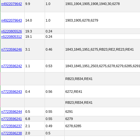
n4922079642
9.9
1.0
1901,1904,1905,1908,1940,30,6278
n4922079643
14.0
1.0
1903,1905,6278,6279
n5220805526
19.3
0.24
n5220805312
19.1
0.24
n7723596246
3.1
0.46
1843,1845,1951,6275,RB23,RE2,RE23,RE41
n7723596242
1.1
0.53
1843,1845,1951,2503,6275,6278,6279,6285,62
RB23,RB34,RE41
n7723596243
0.4
0.56
6272,RE41
RB23,RB34,RE41
n7723596244
0.5
0.55
6291
n7723596241
6.8
0.55
6279
n7723596237
2.1
0.49
6278,6285
n7723596238
2.0
0.5