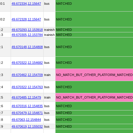
:0:1
49.672334,
12.15647
bus
MATCHED
:0:2
49.672328,
12.15647
bus
MATCHED
:2
49.670293,
12.153918
trainish
MATCHED
:3
49.670305,
12.153784
trainish
MATCHED
:1
49.670148,
12.154808
bus
MATCHED
:2
49.670322,
12.154682
bus
MATCHED
:3
49.670462,
12.154709
train
NO_MATCH_BUT_OTHER_PLATFORM_MATCHED
:4
49.670322,
12.154763
bus
MATCHED
:5
49.670485,
12.15479
train
NO_MATCH_BUT_OTHER_PLATFORM_MATCHED
:6
49.670316,
12.154835
bus
MATCHED
:7
49.670479,
12.154871
bus
MATCHED
:8
49.67063,
12.154844
bus
MATCHED
:9
49.670619,
12.155032
bus
MATCHED