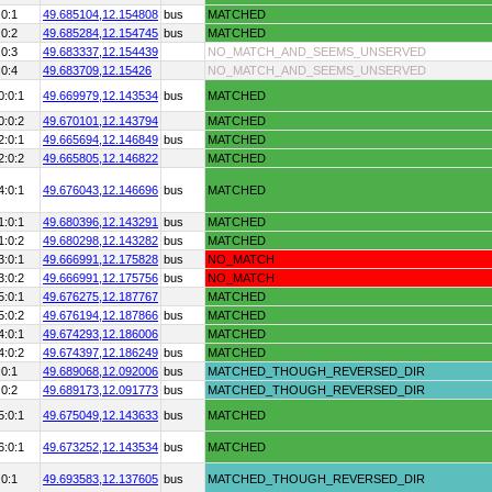
:0:1
49.685104,
12.154808
bus
MATCHED
:0:2
49.685284,
12.154745
bus
MATCHED
:0:3
49.683337,
12.154439
NO_MATCH_AND_SEEMS_UNSERVED
:0:4
49.683709,
12.15426
NO_MATCH_AND_SEEMS_UNSERVED
0:0:1
49.669979,
12.143534
bus
MATCHED
0:0:2
49.670101,
12.143794
MATCHED
2:0:1
49.665694,
12.146849
bus
MATCHED
2:0:2
49.665805,
12.146822
MATCHED
4:0:1
49.676043,
12.146696
bus
MATCHED
1:0:1
49.680396,
12.143291
bus
MATCHED
1:0:2
49.680298,
12.143282
bus
MATCHED
3:0:1
49.666991,
12.175828
bus
NO_MATCH
3:0:2
49.666991,
12.175756
bus
NO_MATCH
5:0:1
49.676275,
12.187767
MATCHED
5:0:2
49.676194,
12.187866
bus
MATCHED
4:0:1
49.674293,
12.186006
MATCHED
4:0:2
49.674397,
12.186249
bus
MATCHED
:0:1
49.689068,
12.092006
bus
MATCHED_THOUGH_REVERSED_DIR
:0:2
49.689173,
12.091773
bus
MATCHED_THOUGH_REVERSED_DIR
5:0:1
49.675049,
12.143633
bus
MATCHED
6:0:1
49.673252,
12.143534
bus
MATCHED
:0:1
49.693583,
12.137605
bus
MATCHED_THOUGH_REVERSED_DIR