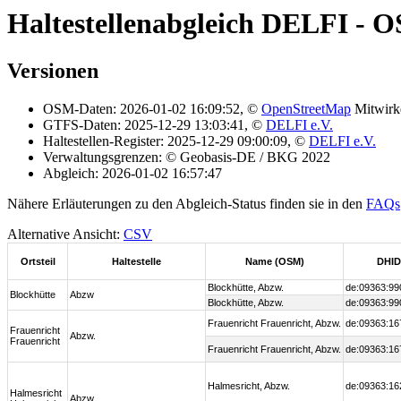
Haltestellenabgleich DELFI - O
Versionen
OSM-Daten: 2026-01-02 16:09:52, ©
OpenStreetMap
Mitwirk
GTFS-Daten: 2025-12-29 13:03:41, ©
DELFI e.V.
Haltestellen-Register: 2025-12-29 09:00:09, ©
DELFI e.V.
Verwaltungsgrenzen: © Geobasis-DE / BKG 2022
Abgleich: 2026-01-02 16:57:47
Nähere Erläuterungen zu den Abgleich-Status finden sie in den
FAQs
Alternative Ansicht:
CSV
Ortsteil
Haltestelle
Name (OSM)
DHID
Blockhütte, Abzw.
de:09363:99
Blockhütte
Abzw
Blockhütte, Abzw.
de:09363:99
Frauenricht Frauenricht, Abzw.
de:09363:16
Frauenricht
Abzw.
Frauenricht
Frauenricht Frauenricht, Abzw.
de:09363:16
Halmesricht, Abzw.
de:09363:16
Halmesricht
Abzw.