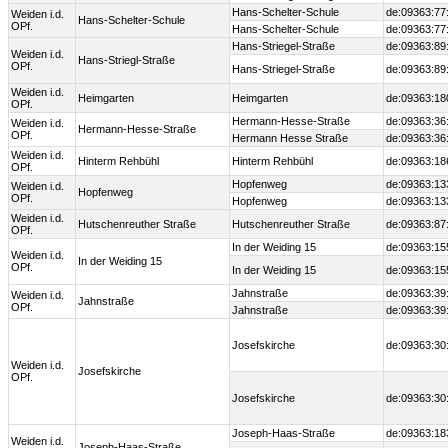
Hans-Schelter-Schule
de:09363:77
Weiden i.d.
Hans-Schelter-Schule
OPf.
Hans-Schelter-Schule
de:09363:77
Hans-Striegel-Straße
de:09363:89
Weiden i.d.
Hans-Striegl-Straße
OPf.
Hans-Striegel-Straße
de:09363:89
Weiden i.d.
Heimgarten
Heimgarten
de:09363:18
OPf.
Hermann-Hesse-Straße
de:09363:36
Weiden i.d.
Hermann-Hesse-Straße
OPf.
Hermann Hesse Straße
de:09363:36
Weiden i.d.
Hinterm Rehbühl
Hinterm Rehbühl
de:09363:18
OPf.
Hopfenweg
de:09363:13
Weiden i.d.
Hopfenweg
OPf.
Hopfenweg
de:09363:13
Weiden i.d.
Hutschenreuther Straße
Hutschenreuther Straße
de:09363:87
OPf.
In der Weiding 15
de:09363:15
Weiden i.d.
In der Weiding 15
OPf.
In der Weiding 15
de:09363:15
Jahnstraße
de:09363:39
Weiden i.d.
Jahnstraße
OPf.
Jahnstraße
de:09363:39
Josefskirche
de:09363:30
Weiden i.d.
Josefskirche
OPf.
Josefskirche
de:09363:30
Joseph-Haas-Straße
de:09363:18
Weiden i.d.
Joseph-Haas-Straße