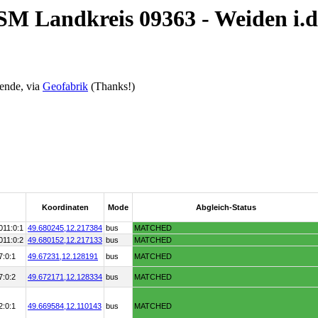
SM Landkreis 09363 - Weiden i.d
ende, via
Geofabrik
(Thanks!)
Koordinaten
Mode
Abgleich-Status
011:0:1
49.680245,
12.217384
bus
MATCHED
011:0:2
49.680152,
12.217133
bus
MATCHED
7:0:1
49.67231,
12.128191
bus
MATCHED
7:0:2
49.672171,
12.128334
bus
MATCHED
2:0:1
49.669584,
12.110143
bus
MATCHED