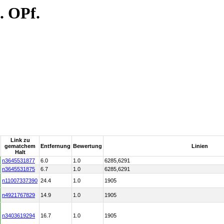
. OPf.
Link zu
gematchem
Entfernung
Bewertung
Linien
Halt
n3645531877
6.0
1.0
6285,6291
n3645531875
6.7
1.0
6285,6291
n11007337390
24.4
1.0
1905
n4921767829
14.9
1.0
1905
n3403619294
16.7
1.0
1905