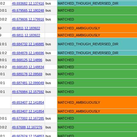
:0:2
49.693682,
12.137416
bus
MATCHED_THOUGH_REVERSED_DIR
0:0:1
49.679565,
12.180248
bus
MATCHED
0:0:2
49.679606,
12.179916
bus
MATCHED
9
49.6811,
12.183922
MATCHED_AMBIGUOUSLY
9
49.6811,
12.183922
MATCHED_AMBIGUOUSLY
1:0:1
49.684732,
12.146885
bus
MATCHED_THOUGH_REVERSED_DIR
1:0:2
49.684878,
12.146696
bus
MATCHED_THOUGH_REVERSED_DIR
8:0:1
49.668125,
12.14896
bus
MATCHED
8:0:2
49.668183,
12.148834
MATCHED
:0:1
49.689178,
12.09569
bus
MATCHED
:0:1
49.687481,
12.099049
bus
MATCHED
:0:1
49.676984,
12.157592
bus
MATCHED
49.653407,
12.141854
MATCHED_AMBIGUOUSLY
49.653407,
12.141854
MATCHED_AMBIGUOUSLY
0:0:1
49.677002,
12.167285
bus
MATCHED
0:0:2
49.67688,
12.167276
bus
MATCHED
:0:1
49.667624,
12.154853
bus
MATCHED