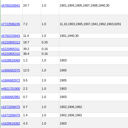
n5760226941
24.7
1.0
1901,1904,1905,1907,1908,1940,30
n7723596245
7.2
1.0
11,16,1903,1905,1907,1941,1962,1963,6291
n5760226943
11.4
1.0
1901,1940,30
n5220805313
18.7
0.25
n5220805311
39.2
0.16
n5220805310
38.4
0.16
n1628816069
1.2
1.0
1903
n1666682975
12.5
1.0
1905
n1666682972
9.5
1.0
1905
n4921701900
2.2
1.0
1903
n1666682981
0.7
1.0
1903
n1673268475
0.7
1.0
1902,1906,1962
n1673268479
1.4
1.0
1902,1906,1962
n1628816082
4.3
1.0
1903