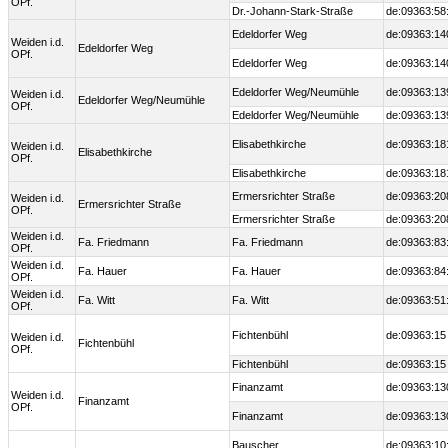
OPf.
Dr.-Johann-Stark-Straße
de:09363:58
Edeldorfer Weg
de:09363:14
Weiden i.d.
Edeldorfer Weg
OPf.
Edeldorfer Weg
de:09363:14
Edeldorfer Weg/Neumühle
de:09363:13
Weiden i.d.
Edeldorfer Weg/Neumühle
OPf.
Edeldorfer Weg/Neumühle
de:09363:13
Elisabethkirche
de:09363:18
Weiden i.d.
Elisabethkirche
OPf.
Elisabethkirche
de:09363:18
Ermersrichter Straße
de:09363:20
Weiden i.d.
Ermersrichter Straße
OPf.
Ermersrichter Straße
de:09363:20
Weiden i.d.
Fa. Friedmann
Fa. Friedmann
de:09363:83
OPf.
Weiden i.d.
Fa. Hauer
Fa. Hauer
de:09363:84
OPf.
Weiden i.d.
Fa. Witt
Fa. Witt
de:09363:51
OPf.
Fichtenbühl
de:09363:15
Weiden i.d.
Fichtenbühl
OPf.
Fichtenbühl
de:09363:15
Finanzamt
de:09363:13
Weiden i.d.
Finanzamt
OPf.
Finanzamt
de:09363:13
Bauscher
de:09363:10