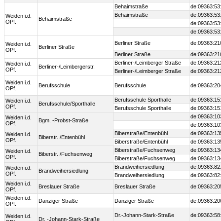
Behaimstraße
de:09363:53
Behaimstraße
de:09363:53
Weiden i.d.
Behaimstraße
OPf.
de:09363:53
de:09363:53
Berliner Straße
de:09363:21
Weiden i.d.
Berliner Straße
OPf.
Berliner Straße
de:09363:21
Berliner-/Leimberger Straße
de:09363:21
Weiden i.d.
Berliner-/Leimbergerstr.
OPf.
Berliner-/Leimberger Straße
de:09363:21
Weiden i.d.
Berufsschule
Berufsschule
de:09363:20
OPf.
Berufsschule Sporthalle
de:09363:15
Weiden i.d.
Berufsschule/Sporthalle
OPf.
Berufsschule Sporthalle
de:09363:15
de:09363:10
Weiden i.d.
Bgm. -Probst-Straße
OPf.
de:09363:10
Biberstraße/Entenbühl
de:09363:13
Weiden i.d.
Biberstr. /Entenbühl
OPf.
Biberstraße/Entenbühl
de:09363:13
Biberstraße/Fuchsenweg
de:09363:13
Weiden i.d.
Biberstr. /Fuchsenweg
OPf.
Biberstraße/Fuchsenweg
de:09363:13
Brandweihersiedlung
de:09363:82
Weiden i.d.
Brandweihersiedlung
OPf.
Brandweihersiedlung
de:09363:82
Weiden i.d.
Breslauer Straße
Breslauer Straße
de:09363:20
OPf.
Weiden i.d.
Danziger Straße
Danziger Straße
de:09363:20
OPf.
Dr.-Johann-Stark-Straße
de:09363:58
Weiden i.d.
Dr. -Johann-Stark-Straße