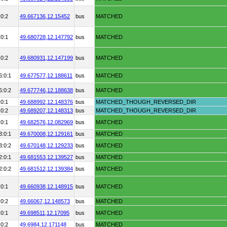
:0:2
49.667136,
12.15452
bus
MATCHED
:0:1
49.680728,
12.147792
bus
MATCHED
:0:2
49.680931,
12.147199
bus
MATCHED
6:0:1
49.677577,
12.188611
bus
MATCHED
6:0:2
49.677746,
12.188638
bus
MATCHED
:0:1
49.688992,
12.148376
bus
MATCHED_THOUGH_REVERSED_DIR
:0:2
49.689207,
12.148313
bus
MATCHED_THOUGH_REVERSED_DIR
:0:1
49.682576,
12.082969
bus
MATCHED
3:0:1
49.670008,
12.129161
bus
MATCHED
3:0:2
49.670148,
12.129233
bus
MATCHED
2:0:1
49.681553,
12.139527
bus
MATCHED
2:0:2
49.681512,
12.139384
bus
MATCHED
:0:1
49.660938,
12.148915
bus
MATCHED
:0:2
49.66067,
12.148573
bus
MATCHED
:0:1
49.698511,
12.17095
bus
MATCHED
:0:2
49.6984,
12.171148
bus
MATCHED