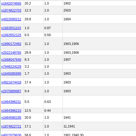
n1642074665
20.2
1.0
1902
n1874822703
12.3
1.0
2503
n4922090212
29.8
1.0
1904
n1663551103
1.0
0.87
n1663552125
6.5
0.59
n1890172492
11.2
1.0
1903,1906
n2522148765
28.9
1.0
1903,1906
n1668047640
8.3
1.0
1907
n7948224229
3.2
1.0
n1645085995
1.7
1.0
1903
n4921674418
17.4
1.0
1903
n2975889987
9.4
1.0
1903
n1664386211
5.5
0.63
n1664386215
12.5
0.44
n1664580195
20.0
1.0
1941
n1874822721
17.1
1.0
11,1941
n4922079636
58.6
1.0
1901,1940,30