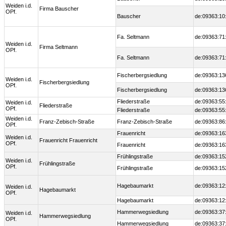
Weiden i.d.
Firma Bauscher
OPf.
Bauscher
de:09363:10
Fa. Seltmann
de:09363:71
Weiden i.d.
Firma Seltmann
OPf.
Fa. Seltmann
de:09363:71
Fischerbergsiedlung
de:09363:13
Weiden i.d.
Fischerbergsiedlung
OPf.
Fischerbergsiedlung
de:09363:13
Fliederstraße
de:09363:55
Weiden i.d.
Fliederstraße
OPf.
Fliederstraße
de:09363:55
Weiden i.d.
Franz-Zebisch-Straße
Franz-Zebisch-Straße
de:09363:86
OPf.
Frauenricht
de:09363:16
Weiden i.d.
Frauenricht Frauenricht
OPf.
Frauenricht
de:09363:16
Frühlingstraße
de:09363:15
Weiden i.d.
Frühlingstraße
OPf.
Frühlingstraße
de:09363:15
Hagebaumarkt
de:09363:12
Weiden i.d.
Hagebaumarkt
OPf.
Hagebaumarkt
de:09363:12
Hammerwegsiedlung
de:09363:37
Weiden i.d.
Hammerwegsiedlung
OPf.
Hammerwegsiedlung
de:09363:37