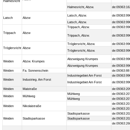
Halmesricht
Halmesricht, Abzw.
de:09363:16
Latsch, Abzw.
de:09363:99
Latsch
Abzw
Latsch, Abzw.
de:09363:99
Trippach, Abzw.
de:09363:99
Trippach
Abzw
Trippach, Abzw.
de:09363:99
Tröglersricht, Abzw.
de:09363:99
Tröglersricht
Abzw
Tröglersricht, Abzw.
de:09363:99
Abzweigung Krumpes
de:09363:99
Weiden
Abzw. Krumpes
Abzweigung Krumpes
de:09363:99
Weiden
Fa. Sonnenschein
de:09363:88
Industriegebiet Am Forst
de:09363:99
Weiden
Industrieg. Am Forst
Industriegebiet Am Forst
de:09363:99
Weiden
Maistraße
de:09363:20
Mühlweg
de:09363:20
Weiden
Mühlweg
Mühlweg
de:09363:20
de:09363:20
Weiden
Nikolaistraße
de:09363:20
Stadtsparkasse
de:09363:20
Weiden
Stadtsparkasse
Stadtsparkasse
de:09363:20
de:09363:26