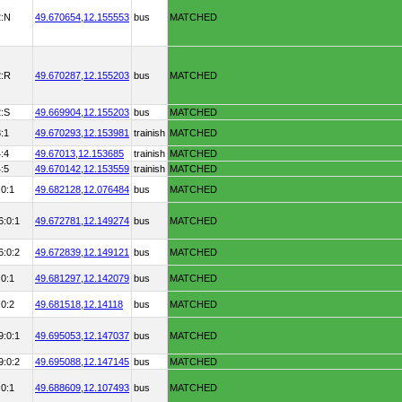
2:N
49.670654,
12.155553
bus
MATCHED
2:R
49.670287,
12.155203
bus
MATCHED
2:S
49.669904,
12.155203
bus
MATCHED
:1
49.670293,
12.153981
trainish
MATCHED
:4
49.67013,
12.153685
trainish
MATCHED
:5
49.670142,
12.153559
trainish
MATCHED
:0:1
49.682128,
12.076484
bus
MATCHED
6:0:1
49.672781,
12.149274
bus
MATCHED
6:0:2
49.672839,
12.149121
bus
MATCHED
:0:1
49.681297,
12.142079
bus
MATCHED
:0:2
49.681518,
12.14118
bus
MATCHED
9:0:1
49.695053,
12.147037
bus
MATCHED
9:0:2
49.695088,
12.147145
bus
MATCHED
:0:1
49.688609,
12.107493
bus
MATCHED