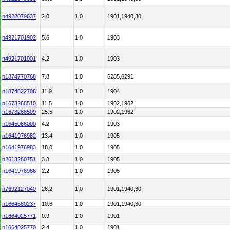
n4922079637
2.0
1.0
1901,1940,30
n4921701902
5.6
1.0
1903
n4921701901
4.2
1.0
1903
n1874770768
7.8
1.0
6285,6291
n1874822706
11.9
1.0
1904
n1673268510
11.5
1.0
1902,1962
n1673268509
25.5
1.0
1902,1962
n1645086000
4.2
1.0
1903
n1641976982
13.4
1.0
1905
n1641976983
18.0
1.0
1905
n2613260751
3.3
1.0
1905
n1641976986
2.2
1.0
1905
n7692127040
26.2
1.0
1901,1940,30
n1664580237
10.6
1.0
1901,1940,30
n1664025771
0.9
1.0
1901
n1664025770
2.4
1.0
1901