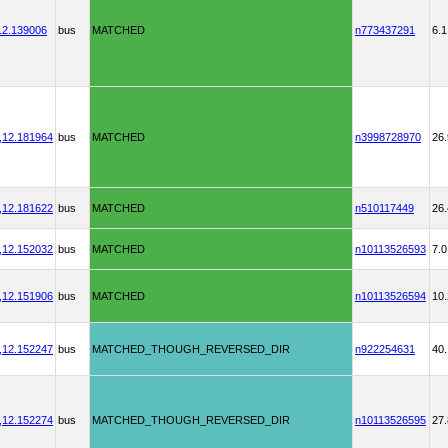
12.139006
bus
MATCHED
n773437291
6.1
,
12.181964
bus
MATCHED
n3998728970
26.
,
12.181622
bus
MATCHED
n510117449
26.
,
12.152032
bus
MATCHED
n10113526593
7.0
,
12.151906
bus
MATCHED
n10113526594
10.
,
12.152247
bus
MATCHED_THOUGH_REVERSED_DIR
n922254631
40.
,
12.152274
bus
MATCHED_THOUGH_REVERSED_DIR
n10113526595
27.