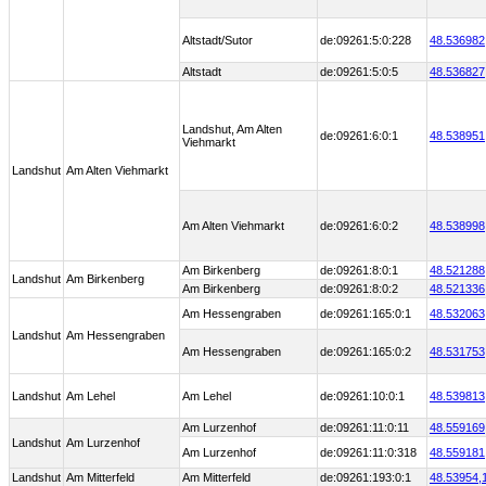
Altstadt/Sutor
de:09261:5:0:228
48.536982
Altstadt
de:09261:5:0:5
48.536827
Landshut, Am Alten
de:09261:6:0:1
48.538951
Viehmarkt
Landshut
Am Alten Viehmarkt
Am Alten Viehmarkt
de:09261:6:0:2
48.538998
Am Birkenberg
de:09261:8:0:1
48.521288
Landshut
Am Birkenberg
Am Birkenberg
de:09261:8:0:2
48.521336
Am Hessengraben
de:09261:165:0:1
48.532063
Landshut
Am Hessengraben
Am Hessengraben
de:09261:165:0:2
48.531753
Landshut
Am Lehel
Am Lehel
de:09261:10:0:1
48.539813
Am Lurzenhof
de:09261:11:0:11
48.559169
Landshut
Am Lurzenhof
Am Lurzenhof
de:09261:11:0:318
48.559181
Landshut
Am Mitterfeld
Am Mitterfeld
de:09261:193:0:1
48.53954,