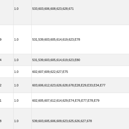
1.0
533,603,606,608,623,628,671
9
1.0
531,539,603,605,614,619,623,E78
4
1.0
531,539,603,605,614,619,623,E80
1.0
602,607,609,622,627,E75
2
1.0
603,606,612,623,626,628,678,E28,E29,E33,E34,E77
1
1.0
602,605,607,612,614,629,E74,E76,E77,E78,E79
8
1.0
539,603,605,606,609,623,625,626,627,678