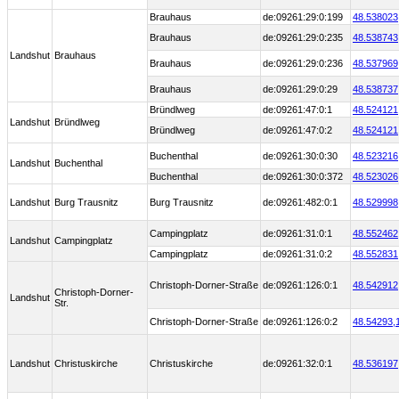
Brauhaus
de:09261:29:0:199
48.538023
Brauhaus
de:09261:29:0:235
48.538743
Landshut
Brauhaus
Brauhaus
de:09261:29:0:236
48.537969
Brauhaus
de:09261:29:0:29
48.538737
Bründlweg
de:09261:47:0:1
48.524121
Landshut
Bründlweg
Bründlweg
de:09261:47:0:2
48.524121
Buchenthal
de:09261:30:0:30
48.523216
Landshut
Buchenthal
Buchenthal
de:09261:30:0:372
48.523026
Landshut
Burg Trausnitz
Burg Trausnitz
de:09261:482:0:1
48.529998
Campingplatz
de:09261:31:0:1
48.552462
Landshut
Campingplatz
Campingplatz
de:09261:31:0:2
48.552831
Christoph-Dorner-Straße
de:09261:126:0:1
48.542912
Christoph-Dorner-
Landshut
Str.
Christoph-Dorner-Straße
de:09261:126:0:2
48.54293,
Landshut
Christuskirche
Christuskirche
de:09261:32:0:1
48.536197