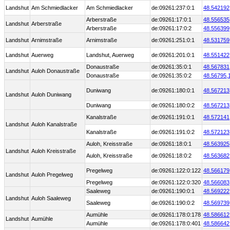
Landshut
Am Schmiedlacker
Am Schmiedlacker
de:09261:237:0:1
48.542192
Arberstraße
de:09261:17:0:1
48.556535
Landshut
Arberstraße
Arberstraße
de:09261:17:0:2
48.556399
Landshut
Arnimstraße
Arnimstraße
de:09261:251:0:1
48.531759
Landshut
Auerweg
Landshut, Auerweg
de:09261:201:0:1
48.551422
Donaustraße
de:09261:35:0:1
48.567831
Landshut
Auloh Donaustraße
Donaustraße
de:09261:35:0:2
48.56795,
Duniwang
de:09261:180:0:1
48.567213
Landshut
Auloh Duniwang
Duniwang
de:09261:180:0:2
48.567213
Kanalstraße
de:09261:191:0:1
48.572141
Landshut
Auloh Kanalstraße
Kanalstraße
de:09261:191:0:2
48.572123
Auloh, Kreisstraße
de:09261:18:0:1
48.563925
Landshut
Auloh Kreisstraße
Auloh, Kreisstraße
de:09261:18:0:2
48.563682
Pregelweg
de:09261:122:0:122
48.566179
Landshut
Auloh Pregelweg
Pregelweg
de:09261:122:0:320
48.566083
Saaleweg
de:09261:190:0:1
48.569222
Landshut
Auloh Saaleweg
Saaleweg
de:09261:190:0:2
48.569739
Aumühle
de:09261:178:0:178
48.586612
Landshut
Aumühle
Aumühle
de:09261:178:0:401
48.586642