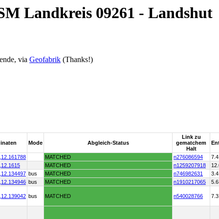
OSM Landkreis 09261 - Landshut
ende, via
Geofabrik
(Thanks!)
Link zu
inaten
Mode
Abgleich-Status
gematchem
En
Halt
,
12.161788
MATCHED
n276086594
7.4
,
12.1615
MATCHED
n1259207918
12.
,
12.134497
bus
MATCHED
n746982631
3.4
,
12.134946
bus
MATCHED
n1910217065
5.6
,
12.139042
bus
MATCHED
n540028766
7.3