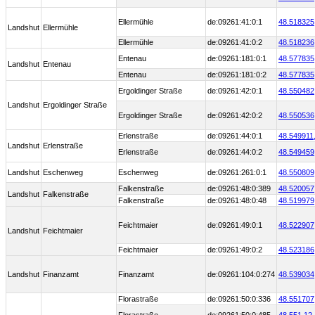
Ellermühle
de:09261:41:0:1
48.518325
Landshut
Ellermühle
Ellermühle
de:09261:41:0:2
48.518236
Entenau
de:09261:181:0:1
48.577835
Landshut
Entenau
Entenau
de:09261:181:0:2
48.577835
Ergoldinger Straße
de:09261:42:0:1
48.550482
Landshut
Ergoldinger Straße
Ergoldinger Straße
de:09261:42:0:2
48.550536
Erlenstraße
de:09261:44:0:1
48.549911
Landshut
Erlenstraße
Erlenstraße
de:09261:44:0:2
48.549459
Landshut
Eschenweg
Eschenweg
de:09261:261:0:1
48.550809
Falkenstraße
de:09261:48:0:389
48.520057
Landshut
Falkenstraße
Falkenstraße
de:09261:48:0:48
48.519979
Feichtmaier
de:09261:49:0:1
48.522907
Landshut
Feichtmaier
Feichtmaier
de:09261:49:0:2
48.523186
Landshut
Finanzamt
Finanzamt
de:09261:104:0:274
48.539034
Florastraße
de:09261:50:0:336
48.551707