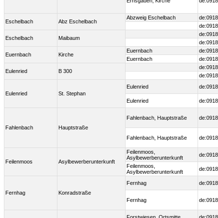
Ernsgaden, Kirche
de:0918
Abzweig Eschelbach
de:0918
Eschelbach
Abz Eschelbach
de:0918
de:0918
Eschelbach
Maibaum
de:0918
Euernbach
de:0918
Euernbach
Kirche
Euernbach
de:0918
de:0918
Eulenried
B 300
de:0918
Eulenried
de:0918
Eulenried
St. Stephan
Eulenried
de:0918
Fahlenbach, Hauptstraße
de:0918
Fahlenbach
Hauptstraße
Fahlenbach, Hauptstraße
de:0918
Feilenmoos,
de:0918
Asylbewerberunterkunft
Feilenmoos
Asylbewerberunterkunft
Feilenmoos,
de:0918
Asylbewerberunterkunft
Fernhag
de:0918
Fernhag
Konradstraße
Fernhag
de:0918
Forstwiesen, Ortsmitte
de:0918