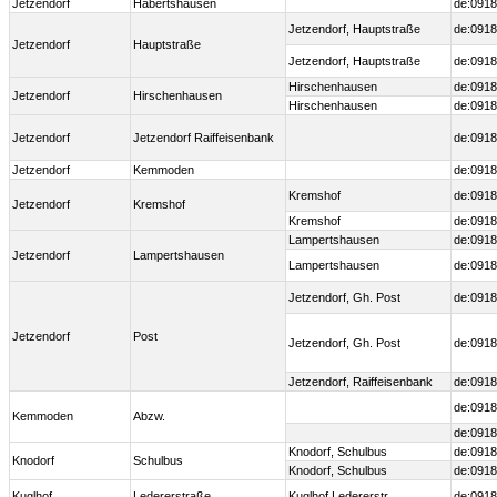
Jetzendorf
Habertshausen
de:0918
Jetzendorf, Hauptstraße
de:0918
Jetzendorf
Hauptstraße
Jetzendorf, Hauptstraße
de:0918
Hirschenhausen
de:0918
Jetzendorf
Hirschenhausen
Hirschenhausen
de:0918
Jetzendorf
Jetzendorf Raiffeisenbank
de:0918
Jetzendorf
Kemmoden
de:0918
Kremshof
de:0918
Jetzendorf
Kremshof
Kremshof
de:0918
Lampertshausen
de:0918
Jetzendorf
Lampertshausen
Lampertshausen
de:0918
Jetzendorf, Gh. Post
de:0918
Jetzendorf
Post
Jetzendorf, Gh. Post
de:0918
Jetzendorf, Raiffeisenbank
de:0918
de:0918
Kemmoden
Abzw.
de:0918
Knodorf, Schulbus
de:0918
Knodorf
Schulbus
Knodorf, Schulbus
de:0918
Kuglhof
Ledererstraße
Kuglhof Ledererstr.
de:0918