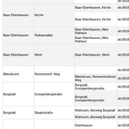
de:0918
Baar-Ebenhausen, Kirche
de:0918
Baar-Ebenhausen
Kirche
Baar-Ebenhausen, Kirche
de:0918
Baar-Ebenhausen, Altes
de:0918
Rathaus
Baar-Ebenhausen
Rathausplatz
Baar-Ebenhausen, Altes
de:0918
Rathaus
Baar-Ebenhausen
Werk
Baar-Ebenhausen, Werk
de:0918
de:0918
Bittenbrunn
Rennertshof. Weg
Bittenbrunn, Rennertshofener
de:0918
Weg
Burgstall,
de:0918
Gumppenbergstraße
Burgstall
Gumpenbergstraße
Burgstall,
de:0918
Gumppenbergstraße
Wolnzach, Abzweig Burgstall
de:0918
Burgstall
Staatsstraße
Wolnzach, Abzweig Burgstall
de:0918
Deimhausen
de:0918