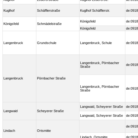
Kuglhof
Schäfflerstraße
Kuglhof Schäfflerstr.
de:0918
Königsfeld
de:0918
Königsfeld
Schmädelstraße
Königsfeld
de:0918
Langenbruck
Grundschule
Langenbruck, Schule
de:0918
Langenbruck, Pörnbacher
de:0918
Straße
Langenbruck
Pörnbacher Straße
Langenbruck, Pörnbacher
de:0918
Straße
Langwaid, Scheyerer Straße
de:0918
Langwaid
Scheyerer Straße
Langwaid, Scheyerer Straße
de:0918
de:0918
Lindach
Ortsmitte
Lindach, Ortsmitte
de:0918