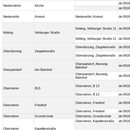
de:0918
Niederstimm
Kirche
de:0918
Niederwöhr
Kreisel
Niederwöhr, Kreisel
de:0918
Nötting, Vohburger Straße 21
de:0918
Nötting
Vohburger Straße
Nötting, Vohburger Straße 21
de:0918
Oberdünzing, Ziegeleistraße
de:0918
Oberdünzing
Ziegeleistraße
Oberdünzing, Ziegeleistraße
de:0918
Oberpaindorf, Abzweig
de:0918
Bahnhof
Oberpaindorf
Am Bahnhof
Oberpaindorf, Abzweig
de:0918
Bahnhof
Oberstimm, B 13
de:0918
Oberstimm
B13
Oberstimm, B 13
de:0918
Oberstimm, Friedhof
de:0918
Oberstimm
Friedhof
Oberstimm, Friedhof
de:0918
Oberstimm
Grundschule
Oberstimm, Grundschule
de:0918
Oberstimm, Kapellenstraße
de:0918
Oberstimm
Kapellenstraße