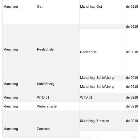
Manching
Ost
Manching, Ost
de:0918
de:0918
Manching
Realschule
Realschule
de:0918
Manching, Schloßberg
de:0918
Manching
Schloßberg
Manching, Schloßberg
de:0918
Manching
WTD 61
WTD 61
de:0918
Manching
Weberstraße
de:0918
Manching, Zentrum
de:0918
Manching
Zentrum