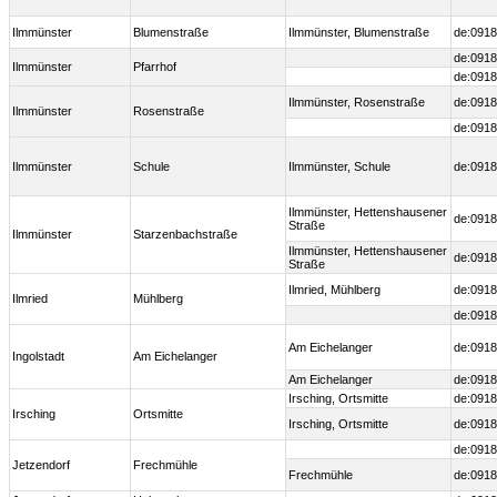
Ilmmünster
Blumenstraße
Ilmmünster, Blumenstraße
de:0918
de:0918
Ilmmünster
Pfarrhof
de:0918
Ilmmünster, Rosenstraße
de:0918
Ilmmünster
Rosenstraße
de:0918
Ilmmünster
Schule
Ilmmünster, Schule
de:0918
Ilmmünster, Hettenshausener
de:0918
Straße
Ilmmünster
Starzenbachstraße
Ilmmünster, Hettenshausener
de:0918
Straße
Ilmried, Mühlberg
de:0918
Ilmried
Mühlberg
de:0918
Am Eichelanger
de:0918
Ingolstadt
Am Eichelanger
Am Eichelanger
de:0918
Irsching, Ortsmitte
de:0918
Irsching
Ortsmitte
Irsching, Ortsmitte
de:0918
de:0918
Jetzendorf
Frechmühle
Frechmühle
de:0918