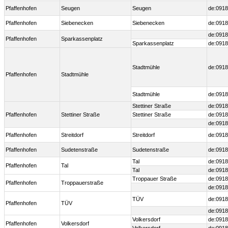
Pfaffenhofen
Seugen
Seugen
de:0918
Pfaffenhofen
Siebenecken
Siebenecken
de:0918
de:0918
Pfaffenhofen
Sparkassenplatz
Sparkassenplatz
de:0918
Stadtmühle
de:0918
Pfaffenhofen
Stadtmühle
Stadtmühle
de:0918
Stettiner Straße
de:0918
Pfaffenhofen
Stettiner Straße
Stettiner Straße
de:0918
de:0918
Pfaffenhofen
Streitdorf
Streitdorf
de:0918
Pfaffenhofen
Sudetenstraße
Sudetenstraße
de:0918
Tal
de:0918
Pfaffenhofen
Tal
Tal
de:0918
Troppauer Straße
de:0918
Pfaffenhofen
Troppauerstraße
de:0918
TÜV
de:0918
Pfaffenhofen
TÜV
de:0918
Volkersdorf
de:0918
Pfaffenhofen
Volkersdorf