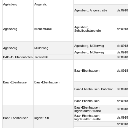
Agelsberg
Angerstr.
Agelsberg, Angerstraße
de:0918
Agelsberg,
Agelsberg
Kreuzstraße
de:0918
Schulbushaltestelle
Agelsberg, Müllerweg
de:0918
Agelsberg
Müllerweg
Agelsberg, Müllerweg
de:0918
BAB-AS Pfaffenhofen
Tankstelle
de:0918
Baar-Ebenhausen
de:0918
Baar-Ebenhausen
Baar-Ebenhausen
Baar-Ebenhausen, Bahnhof
de:0918
Baar-Ebenhausen
de:0918
Baar-Ebenhausen,
de:0918
Ingolstädter Straße
Baar-Ebenhausen,
de:0918
Baar-Ebenhausen
Ingolst. Str.
Ingolstädter Straße
de:0918