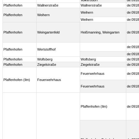
Volkersdorf
de:0918
Pfaffenhofen
Wallnerstraße
Wallnerstraße
de:0918
Weihern
de:0918
Pfaffenhofen
Weihern
Weihern
de:0918
Pfaffenhofen
Weingartenfeld
Heißmanning, Weingarten
de:0918
de:0918
Pfaffenhofen
Wertstoffhof
de:0918
Pfaffenhofen
Wolfsberg
Wolfsberg
de:0918
Pfaffenhofen
Ziegelstraße
Ziegelstraße
de:0918
Feuerwehrhaus
de:0918
Pfaffenhofen (Ilm)
Feuerwehrhaus
Feuerwehrhaus
de:0918
Pfaffenhofen (Ilm)
de:0918