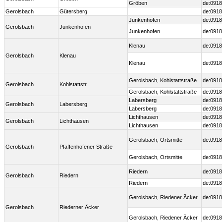
Gröben
de:0918
Gerolsbach
Gütersberg
de:0918
Junkenhofen
de:0918
Gerolsbach
Junkenhofen
Junkenhofen
de:0918
Klenau
de:0918
Gerolsbach
Klenau
Klenau
de:0918
Gerolsbach, Kohlstattstraße
de:0918
Gerolsbach
Kohlstattstr
Gerolsbach, Kohlstattstraße
de:0918
Labersberg
de:0918
Gerolsbach
Labersberg
Labersberg
de:0918
Lichthausen
de:0918
Gerolsbach
Lichthausen
Lichthausen
de:0918
Gerolsbach, Ortsmitte
de:0918
Gerolsbach
Pfaffenhofener Straße
Gerolsbach, Ortsmitte
de:0918
Riedern
de:0918
Gerolsbach
Riedern
Riedern
de:0918
Gerolsbach, Riedener Äcker
de:0918
Gerolsbach
Riederner Äcker
Gerolsbach, Riedener Äcker
de:0918