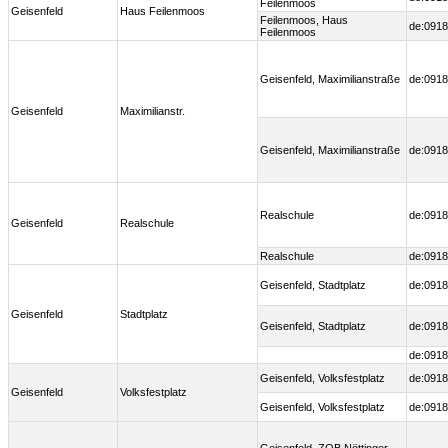
Feilenmoos
Geisenfeld
Haus Feilenmoos
Feilenmoos, Haus
de:0918
Feilenmoos
Geisenfeld, Maximilianstraße
de:0918
Geisenfeld
Maximilianstr.
Geisenfeld, Maximilianstraße
de:0918
Realschule
de:0918
Geisenfeld
Realschule
Realschule
de:0918
Geisenfeld, Stadtplatz
de:0918
Geisenfeld
Stadtplatz
Geisenfeld, Stadtplatz
de:0918
de:0918
Geisenfeld, Volksfestplatz
de:0918
Geisenfeld
Volksfestplatz
Geisenfeld, Volksfestplatz
de:0918