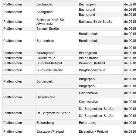
Pfaffenhofen
Bachappen
Bachappen
de:0918
Bachgrund
de:0918
Pfaffenhofen
Bachgrund
Bachgrund
de:0918
Balthasar-Kraft-Str.
Pfaffenhofen
Balthasar-Kraft-Straße
de:0918
/Gymnasium
Pfaffenhofen
Banater Straße
de:0918
Berufsschule
de:0918
Pfaffenhofen
Berufschule
Berufsschule
de:0918
de:0918
Pfaffenhofen
Birkengrund
Birkengrund
de:0918
Pfaffenhofen
Birkenstraße
Birkenstraße
de:0918
Pfaffenhofen
Brunnhof-Köhlhof
Brunnhof, Köhlhof
de:0918
Pfaffenhofen
Burgfriedenstraße
Burgfriedenstraße
de:0918
Bürgerpark
de:0918
Pfaffenhofen
Bürgerpark
Bürgerpark
de:0918
Dieselstraße
de:0918
Pfaffenhofen
Dieselstraße
Dieselstraße
de:0918
Dr.-Bergmeister-Straße
de:0918
Pfaffenhofen
Dr. Bergmeister Straße
Dr.-Bergmeister-Straße
de:0918
Pfaffenhofen
Eckersberg
Eckersberg
de:0918
Pfaffenhofen
Eisstadion/Freibad
Eisstadion / Freibad
de:0918