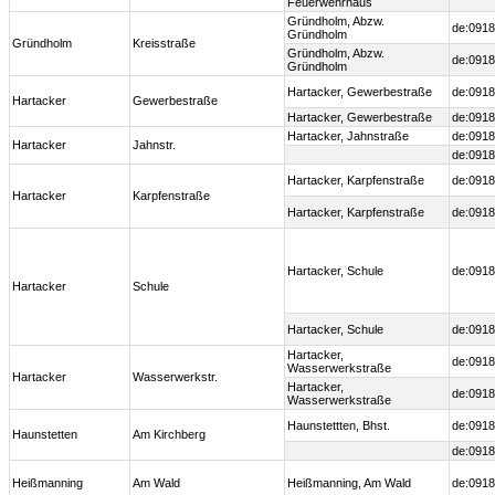
Feuerwehrhaus
Gründholm, Abzw.
de:0918
Gründholm
Gründholm
Kreisstraße
Gründholm, Abzw.
de:0918
Gründholm
Hartacker, Gewerbestraße
de:0918
Hartacker
Gewerbestraße
Hartacker, Gewerbestraße
de:0918
Hartacker, Jahnstraße
de:0918
Hartacker
Jahnstr.
de:0918
Hartacker, Karpfenstraße
de:0918
Hartacker
Karpfenstraße
Hartacker, Karpfenstraße
de:0918
Hartacker, Schule
de:0918
Hartacker
Schule
Hartacker, Schule
de:0918
Hartacker,
de:0918
Wasserwerkstraße
Hartacker
Wasserwerkstr.
Hartacker,
de:0918
Wasserwerkstraße
Haunstettten, Bhst.
de:0918
Haunstetten
Am Kirchberg
de:0918
Heißmanning
Am Wald
Heißmanning, Am Wald
de:0918