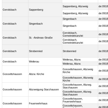
Sappenberg, Abzweig
de:0918
Gerolsbach
Sappenberg
Sappenberg, Abzweig
de:0918
Singenbach
de:0918
Gerolsbach
Singenbach
Singenbach
de:0918
Gerolsbach,
de:0918
Gemeindekanzlei
Gerolsbach
St. -Andreas-Straße
Gerolsbach,
de:0918
Gemeindekanzlei
Gerolsbach
Strobenried
Strobenried
de:0918
Weilerau, Abzw.
de:0918
Gerolsbach
Weilerau
Weilerau, Abzw.
de:0918
Gosseltshausen, Abzweig
de:0918
Kirche
Gosseltshausen
Abzw. Kirche
Gosseltshausen, Abzweig
de:0918
Kirche
Gosseltshausen, Abzwg.
de:0918
Starzhausen
Gosseltshausen
Abzweigung Starzhausen
Gosseltshausen, Abzwg.
de:0918
Starzhausen
Gosseltshausen,
de:0918
Feuerwehrhaus
Gosseltshausen
Feuerwehrhaus
Gosseltshausen,
de:0918