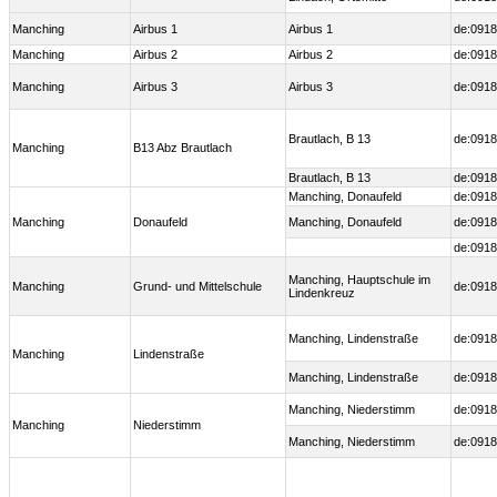
Manching
Airbus 1
Airbus 1
de:0918
Manching
Airbus 2
Airbus 2
de:0918
Manching
Airbus 3
Airbus 3
de:0918
Brautlach, B 13
de:0918
Manching
B13 Abz Brautlach
Brautlach, B 13
de:0918
Manching, Donaufeld
de:0918
Manching
Donaufeld
Manching, Donaufeld
de:0918
de:0918
Manching, Hauptschule im
Manching
Grund- und Mittelschule
de:0918
Lindenkreuz
Manching, Lindenstraße
de:0918
Manching
Lindenstraße
Manching, Lindenstraße
de:0918
Manching, Niederstimm
de:0918
Manching
Niederstimm
Manching, Niederstimm
de:0918