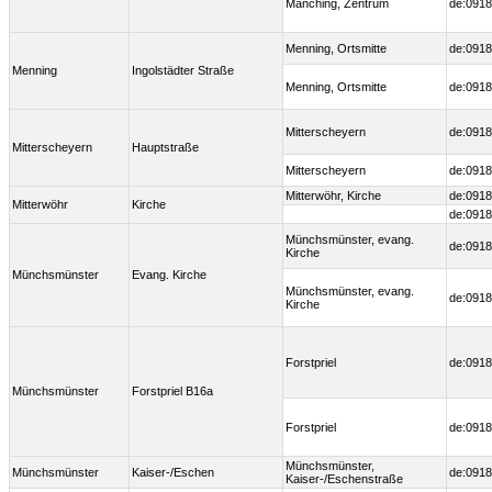
Manching, Zentrum
de:0918
Menning, Ortsmitte
de:0918
Menning
Ingolstädter Straße
Menning, Ortsmitte
de:0918
Mitterscheyern
de:0918
Mitterscheyern
Hauptstraße
Mitterscheyern
de:0918
Mitterwöhr, Kirche
de:0918
Mitterwöhr
Kirche
de:0918
Münchsmünster, evang.
de:0918
Kirche
Münchsmünster
Evang. Kirche
Münchsmünster, evang.
de:0918
Kirche
Forstpriel
de:0918
Münchsmünster
Forstpriel B16a
Forstpriel
de:0918
Münchsmünster,
Münchsmünster
Kaiser-/Eschen
de:0918
Kaiser-/Eschenstraße