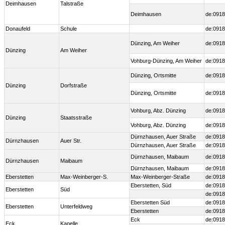
Deimhausen
Talstraße
Deimhausen
de:0918
Donaufeld
Schule
de:0918
Dünzing, Am Weiher
de:0918
Dünzing
Am Weiher
Vohburg-Dünzing, Am Weiher
de:0918
Dünzing, Ortsmitte
de:0918
Dünzing
Dorfstraße
Dünzing, Ortsmitte
de:0918
Vohburg, Abz. Dünzing
de:0918
Dünzing
Staatsstraße
Vohburg, Abz. Dünzing
de:0918
Dürnzhausen, Auer Straße
de:0918
Dürnzhausen
Auer Str.
Dürnzhausen, Auer Straße
de:0918
Dürnzhausen, Maibaum
de:0918
Dürnzhausen
Maibaum
Dürnzhausen, Maibaum
de:0918
Eberstetten
Max-Weinberger-S.
Max-Weinberger-Straße
de:0918
Eberstetten, Süd
de:0918
Eberstetten
Süd
de:0918
Eberstetten Süd
de:0918
Eberstetten
Unterfeldweg
Eberstetten
de:0918
Eck
de:0918
Eck
Kapelle