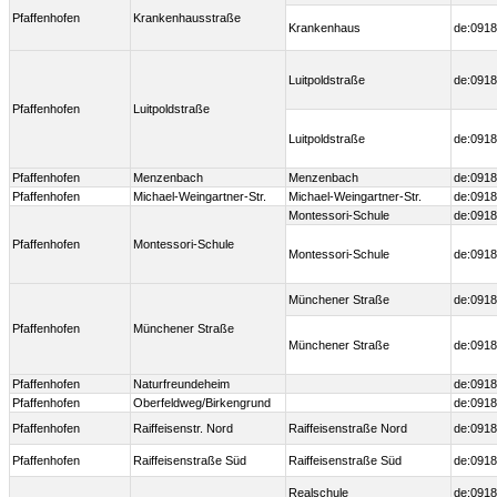
Pfaffenhofen
Krankenhausstraße
Krankenhaus
de:0918
Luitpoldstraße
de:0918
Pfaffenhofen
Luitpoldstraße
Luitpoldstraße
de:0918
Pfaffenhofen
Menzenbach
Menzenbach
de:0918
Pfaffenhofen
Michael-Weingartner-Str.
Michael-Weingartner-Str.
de:0918
Montessori-Schule
de:0918
Pfaffenhofen
Montessori-Schule
Montessori-Schule
de:0918
Münchener Straße
de:0918
Pfaffenhofen
Münchener Straße
Münchener Straße
de:0918
Pfaffenhofen
Naturfreundeheim
de:0918
Pfaffenhofen
Oberfeldweg/Birkengrund
de:0918
Pfaffenhofen
Raiffeisenstr. Nord
Raiffeisenstraße Nord
de:0918
Pfaffenhofen
Raiffeisenstraße Süd
Raiffeisenstraße Süd
de:0918
Realschule
de:0918