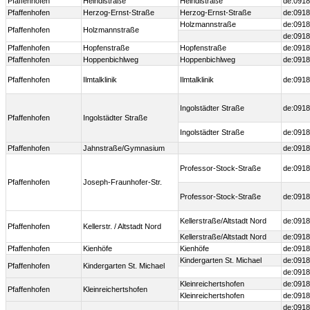
Pfaffenhofen
Heindlstraße
Heindlstraße
de:0918
Pfaffenhofen
Herzog-Ernst-Straße
Herzog-Ernst-Straße
de:0918
Holzmannstraße
de:0918
Pfaffenhofen
Holzmannstraße
de:0918
Pfaffenhofen
Hopfenstraße
Hopfenstraße
de:0918
Pfaffenhofen
Hoppenbichlweg
Hoppenbichlweg
de:0918
Pfaffenhofen
Ilmtalklinik
Ilmtalklinik
de:0918
Ingolstädter Straße
de:0918
Pfaffenhofen
Ingolstädter Straße
Ingolstädter Straße
de:0918
Pfaffenhofen
Jahnstraße/Gymnasium
de:0918
Professor-Stock-Straße
de:0918
Pfaffenhofen
Joseph-Fraunhofer-Str.
Professor-Stock-Straße
de:0918
Kellerstraße/Altstadt Nord
de:0918
Pfaffenhofen
Kellerstr. / Altstadt Nord
Kellerstraße/Altstadt Nord
de:0918
Pfaffenhofen
Kienhöfe
Kienhöfe
de:0918
Kindergarten St. Michael
de:0918
Pfaffenhofen
Kindergarten St. Michael
de:0918
Kleinreichertshofen
de:0918
Pfaffenhofen
Kleinreichertshofen
Kleinreichertshofen
de:0918
de:0918