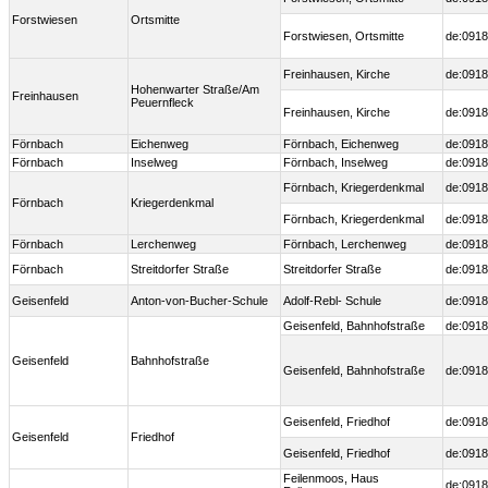
Forstwiesen
Ortsmitte
Forstwiesen, Ortsmitte
de:0918
Freinhausen, Kirche
de:0918
Hohenwarter Straße/Am
Freinhausen
Peuernfleck
Freinhausen, Kirche
de:0918
Förnbach
Eichenweg
Förnbach, Eichenweg
de:0918
Förnbach
Inselweg
Förnbach, Inselweg
de:0918
Förnbach, Kriegerdenkmal
de:0918
Förnbach
Kriegerdenkmal
Förnbach, Kriegerdenkmal
de:0918
Förnbach
Lerchenweg
Förnbach, Lerchenweg
de:0918
Förnbach
Streitdorfer Straße
Streitdorfer Straße
de:0918
Geisenfeld
Anton-von-Bucher-Schule
Adolf-Rebl- Schule
de:0918
Geisenfeld, Bahnhofstraße
de:0918
Geisenfeld
Bahnhofstraße
Geisenfeld, Bahnhofstraße
de:0918
Geisenfeld, Friedhof
de:0918
Geisenfeld
Friedhof
Geisenfeld, Friedhof
de:0918
Feilenmoos, Haus
de:0918