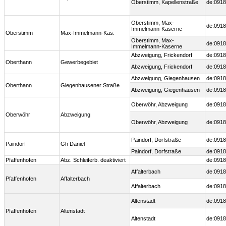
Oberstimm, Kapellenstraße
de:0918
Oberstimm, Max-
de:0918
Immelmann-Kaserne
Oberstimm
Max-Immelmann-Kas.
Oberstimm, Max-
de:0918
Immelmann-Kaserne
Abzweigung, Frickendorf
de:0918
Oberthann
Gewerbegebiet
Abzweigung, Frickendorf
de:0918
Abzweigung, Giegenhausen
de:0918
Oberthann
Giegenhausener Straße
Abzweigung, Giegenhausen
de:0918
Oberwöhr, Abzweigung
de:0918
Oberwöhr
Abzweigung
Oberwöhr, Abzweigung
de:0918
Paindorf, Dorfstraße
de:0918
Paindorf
Gh Daniel
Paindorf, Dorfstraße
de:0918
Pfaffenhofen
Abz. Schleiferb. deaktiviert
de:0918
Affalterbach
de:0918
Pfaffenhofen
Affalterbach
Affalterbach
de:0918
Altenstadt
de:0918
Pfaffenhofen
Altenstadt
Altenstadt
de:0918