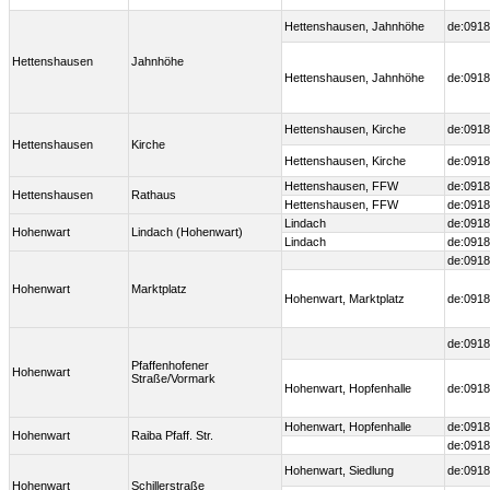
Hettenshausen, Jahnhöhe
de:0918
Hettenshausen
Jahnhöhe
Hettenshausen, Jahnhöhe
de:0918
Hettenshausen, Kirche
de:0918
Hettenshausen
Kirche
Hettenshausen, Kirche
de:0918
Hettenshausen, FFW
de:0918
Hettenshausen
Rathaus
Hettenshausen, FFW
de:0918
Lindach
de:0918
Hohenwart
Lindach (Hohenwart)
Lindach
de:0918
de:0918
Hohenwart
Marktplatz
Hohenwart, Marktplatz
de:0918
de:0918
Pfaffenhofener
Hohenwart
Straße/Vormark
Hohenwart, Hopfenhalle
de:0918
Hohenwart, Hopfenhalle
de:0918
Hohenwart
Raiba Pfaff. Str.
de:0918
Hohenwart, Siedlung
de:0918
Hohenwart
Schillerstraße