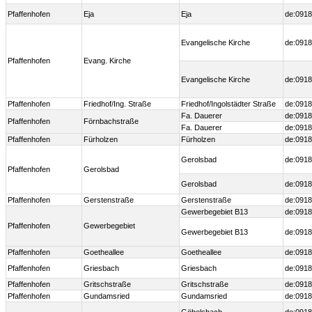
Pfaffenhofen
Eja
Eja
de:0918
Evangelische Kirche
de:0918
Pfaffenhofen
Evang. Kirche
Evangelische Kirche
de:0918
Pfaffenhofen
Friedhof/Ing. Straße
Friedhof/Ingolstädter Straße
de:0918
Fa. Dauerer
de:0918
Pfaffenhofen
Förnbachstraße
Fa. Dauerer
de:0918
Pfaffenhofen
Fürholzen
Fürholzen
de:0918
Gerolsbad
de:0918
Pfaffenhofen
Gerolsbad
Gerolsbad
de:0918
Pfaffenhofen
Gerstenstraße
Gerstenstraße
de:0918
Gewerbegebiet B13
de:0918
Pfaffenhofen
Gewerbegebiet
Gewerbegebiet B13
de:0918
Pfaffenhofen
Goetheallee
Goetheallee
de:0918
Pfaffenhofen
Griesbach
Griesbach
de:0918
Pfaffenhofen
Gritschstraße
Gritschstraße
de:0918
Pfaffenhofen
Gundamsried
Gundamsried
de:0918