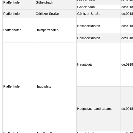
Göbelsbach
de:0918
Pfaffenhofen
Göbelsbach
Göbelsbach
de:0918
Pfaffenhofen
Görlitzer Straße
Görlitzer Straße
de:0918
Haimpertshofen
de:0918
Pfaffenhofen
Haimpertshofen
Haimpertshofen
de:0918
Hauptplatz
de:0918
Pfaffenhofen
Hauptplatz
Hauptplatz;Landratsamt
de:0918