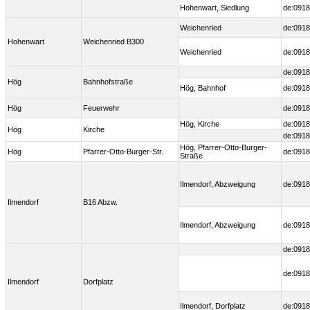
Hohenwart, Siedlung
de:0918
Weichenried
de:0918
Hohenwart
Weichenried B300
Weichenried
de:0918
de:0918
Hög
Bahnhofstraße
Hög, Bahnhof
de:0918
Hög
Feuerwehr
de:0918
Hög, Kirche
de:0918
Hög
Kirche
de:0918
Hög, Pfarrer-Otto-Burger-
Hög
Pfarrer-Otto-Burger-Str.
de:0918
Straße
Ilmendorf, Abzweigung
de:0918
Ilmendorf
B16 Abzw.
Ilmendorf, Abzweigung
de:0918
de:0918
de:0918
Ilmendorf
Dorfplatz
Ilmendorf, Dorfplatz
de:0918