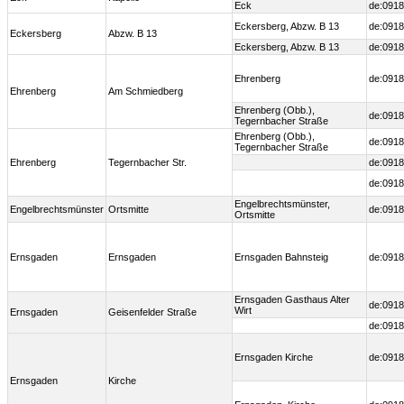
Eck
de:0918
Eckersberg, Abzw. B 13
de:0918
Eckersberg
Abzw. B 13
Eckersberg, Abzw. B 13
de:0918
Ehrenberg
de:0918
Ehrenberg
Am Schmiedberg
Ehrenberg (Obb.),
de:0918
Tegernbacher Straße
Ehrenberg (Obb.),
de:0918
Tegernbacher Straße
Ehrenberg
Tegernbacher Str.
de:0918
de:0918
Engelbrechtsmünster,
Engelbrechtsmünster
Ortsmitte
de:0918
Ortsmitte
Ernsgaden
Ernsgaden
Ernsgaden Bahnsteig
de:0918
Ernsgaden Gasthaus Alter
de:0918
Wirt
Ernsgaden
Geisenfelder Straße
de:0918
Ernsgaden Kirche
de:0918
Ernsgaden
Kirche