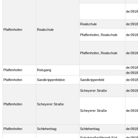
de:0918
Realschule
de:0918
Pfaffenhofen
Realschule
Pfaffenhofen, Realschule
de:0918
Pfaffenhofen, Realschule
de:0918
de:0918
Pfaffenhofen
Reisgang
de:0918
Pfaffenhofen
Sandkrippenfeldstr.
Sandkrippenfeld
de:0918
Scheyerer Straße
de:0918
Pfaffenhofen
Scheyerer Straße
Scheyerer Straße
de:0918
Pfaffenhofen
Schlehenhag
Schlehenhag
de:0918
Schulstraße/Altstadt Süd
de:0918