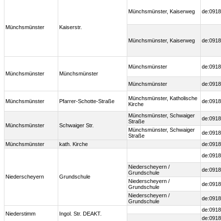
Münchsmünster, Kaiserweg
de:0918
Münchsmünster
Kaiserstr.
Münchsmünster, Kaiserweg
de:0918
Münchsmünster
de:0918
Münchsmünster
Münchsmünster
Münchsmünster
de:0918
Münchsmünster, Katholische
Münchsmünster
Pfarrer-Schotte-Straße
de:0918
Kirche
Münchsmünster, Schwaiger
de:0918
Straße
Münchsmünster
Schwaiger Str.
Münchsmünster, Schwaiger
de:0918
Straße
Münchsmünster
kath. Kirche
de:0918
de:0918
Niederscheyern /
de:0918
Grundschule
Niederscheyern
Grundschule
Niederscheyern /
de:0918
Grundschule
Niederscheyern /
de:0918
Grundschule
de:0918
Niederstimm
Ingol. Str. DEAKT.
de:0918