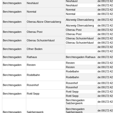
Neuhäusl
de:09172:42
Berchtesgaden
Neuhäusl
Neuhäusl
de:09172:42
Nonntal
de:09172:42
Berchtesgaden
Nonntal
Nonntal
de:09172:42
Abzweig Obersalzberg
de:09172:42
Berchtesgaden
Oberau Abzw Obersalzberg
Abzweig Obersalzberg
de:09172:42
Oberau Post
de:09172:42
Berchtesgaden
Oberau Post
Oberau Post
de:09172:42
Oberau Schusterhäusl
de:09172:42
Berchtesgaden
Oberau Schusterhäusl
Oberau Schusterhäusl
de:09172:42
de:09172:42
Berchtesgaden
Ofner Boden
de:09172:42
Berchtesgaden
Rathaus
Berchtesgaden Rathaus
de:09172:42
Resten
de:09172:42
Berchtesgaden
Resten
Resten
de:09172:42
Rodelbahn
de:09172:42
Berchtesgaden
Rodelbahn
Rodelbahn
de:09172:42
Rosenhof
de:09172:42
Berchtesgaden
Rosenhof
Rosenhof
de:09172:42
Rottl Sepp
de:09172:42
Berchtesgaden
Rottl Sepp
Rottl Sepp
de:09172:42
Berchtesgaden
de:09172:42
Salzbergwerk
Berchtesgaden
de:09172:42
Berchtesgaden
Salzbergwerk
Salzbergwerk