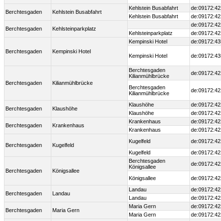
Kehlstein Busabfahrt
de:09172:42
Berchtesgaden
Kehlstein Busabfahrt
Kehlstein Busabfahrt
de:09172:42
de:09172:42
Berchtesgaden
Kehlsteinparkplatz
Kehlsteinparkplatz
de:09172:42
Kempinski Hotel
de:09172:43
Berchtesgaden
Kempinski Hotel
Kempinski Hotel
de:09172:43
Berchtesgaden
de:09172:42
Kilianmühlbrücke
Berchtesgaden
Kilianmühlbrücke
Berchtesgaden
de:09172:42
Kilianmühlbrücke
Klaushöhe
de:09172:42
Berchtesgaden
Klaushöhe
Klaushöhe
de:09172:42
Krankenhaus
de:09172:42
Berchtesgaden
Krankenhaus
Krankenhaus
de:09172:42
Kugelfeld
de:09172:42
Berchtesgaden
Kugelfeld
Kugelfeld
de:09172:42
Berchtesgaden
de:09172:42
Königsallee
Berchtesgaden
Königsallee
Königsallee
de:09172:42
Landau
de:09172:42
Berchtesgaden
Landau
Landau
de:09172:42
Maria Gern
de:09172:42
Berchtesgaden
Maria Gern
Maria Gern
de:09172:42