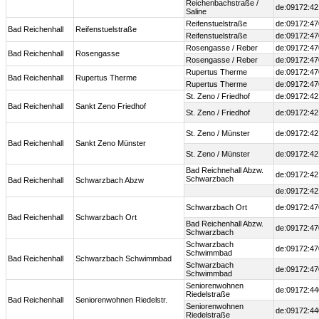
Reichenbachstraße /
de:09172:42
Saline
Reifenstuelstraße
de:09172:47
Bad Reichenhall
Reifenstuelstraße
Reifenstuelstraße
de:09172:47
Rosengasse / Reber
de:09172:47
Bad Reichenhall
Rosengasse
Rosengasse / Reber
de:09172:47
Rupertus Therme
de:09172:47
Bad Reichenhall
Rupertus Therme
Rupertus Therme
de:09172:47
St. Zeno / Friedhof
de:09172:42
Bad Reichenhall
Sankt Zeno Friedhof
St. Zeno / Friedhof
de:09172:42
St. Zeno / Münster
de:09172:42
Bad Reichenhall
Sankt Zeno Münster
St. Zeno / Münster
de:09172:42
Bad Reichnehall Abzw.
de:09172:42
Schwarzbach
Bad Reichenhall
Schwarzbach Abzw
de:09172:42
Schwarzbach Ort
de:09172:47
Bad Reichenhall
Schwarzbach Ort
Bad Reichenhall Abzw.
de:09172:47
Schwarzbach
Schwarzbach
de:09172:47
Schwimmbad
Bad Reichenhall
Schwarzbach Schwimmbad
Schwarzbach
de:09172:47
Schwimmbad
Seniorenwohnen
de:09172:44
Riedelstraße
Bad Reichenhall
Seniorenwohnen Riedelstr.
Seniorenwohnen
de:09172:44
Riedelstraße