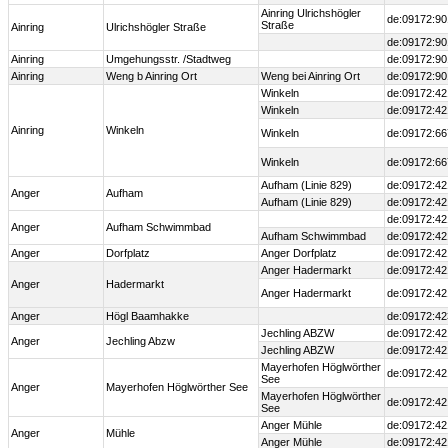
Ainring Ulrichshögler
de:09172:90
Straße
Ainring
Ulrichshögler Straße
de:09172:90
Ainring
Umgehungsstr. /Stadtweg
de:09172:90
Ainring
Weng b Ainring Ort
Weng bei Ainring Ort
de:09172:90
Winkeln
de:09172:42
Winkeln
de:09172:42
Ainring
Winkeln
Winkeln
de:09172:66
Winkeln
de:09172:66
Aufham (Linie 829)
de:09172:42
Anger
Aufham
Aufham (Linie 829)
de:09172:42
de:09172:42
Anger
Aufham Schwimmbad
Aufham Schwimmbad
de:09172:42
Anger
Dorfplatz
Anger Dorfplatz
de:09172:42
Anger Hadermarkt
de:09172:42
Anger
Hadermarkt
Anger Hadermarkt
de:09172:42
Anger
Högl Baamhakke
de:09172:42
Jechling ABZW
de:09172:42
Anger
Jechling Abzw
Jechling ABZW
de:09172:42
Mayerhofen Höglwörther
de:09172:42
See
Anger
Mayerhofen Höglwörther See
Mayerhofen Höglwörther
de:09172:42
See
Anger Mühle
de:09172:42
Anger
Mühle
Anger Mühle
de:09172:42