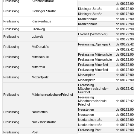
Freilassing
Kirchfeldstraße
de:09172:90
Klebinger Straße
de:09172:90
Freilassing
Klebinger Straße
Klebinger Straße
de:09172:90
Krankenhaus
de:09172:90
Freilassing
Krankenhaus
Krankenhaus
de:09172:90
Freilassing
Lilienweg
de:09172:9
Lokwelt (Verstärker)
de:09172:90
Freilassing
Lokwelt
de:09172:90
Freilassing, Alpinepark
de:09172:42
Freilassing
McDonald's
de:09172:42
Freilassing Mittelschule
de:09172:90
Freilassing
Mittelschule
Freilassing Mittelschule
de:09172:90
Freilassing Mitterfeld
de:09172:90
Freilassing
Mitterfeld
Freilassing Mitterfeld
de:09172:90
Mozartplatz
de:09172:90
Freilassing
Mozartplatz
Mozartplatz
de:09172:90
Freilassing
Mädchenrealschule -
de:09172:42
Friedhof
Freilassing
Mädchenrealschule/Friedhof
Freilassing
Mädchenrealschule -
de:09172:42
Friedhof
Neustetten
de:09172:90
Freilassing
Neustetten
Neustetten
de:09172:90
Nocksteinstraße
de:09172:90
Freilassing
Nocksteinstraße
Nocksteinstraße
de:09172:90
Freilassing Post
de:09172:90
Freilassing
Post