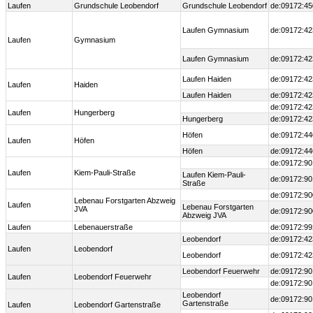
Laufen
Grundschule Leobendorf
Grundschule Leobendorf
de:09172:45
Laufen Gymnasium
de:09172:42
Laufen
Gymnasium
Laufen Gymnasium
de:09172:42
Laufen Haiden
de:09172:42
Laufen
Haiden
Laufen Haiden
de:09172:42
de:09172:42
Laufen
Hungerberg
Hungerberg
de:09172:42
Höfen
de:09172:44
Laufen
Höfen
Höfen
de:09172:44
de:09172:90
Laufen
Kiem-Pauli-Straße
Laufen Kiem-Pauli-
de:09172:90
Straße
de:09172:90
Lebenau Forstgarten Abzweig
Laufen
Lebenau Forstgarten
JVA
de:09172:90
Abzweig JVA
Laufen
Lebenauerstraße
de:09172:99
Leobendorf
de:09172:42
Laufen
Leobendorf
Leobendorf
de:09172:42
Leobendorf Feuerwehr
de:09172:90
Laufen
Leobendorf Feuerwehr
de:09172:90
Leobendorf
de:09172:90
Gartenstraße
Laufen
Leobendorf Gartenstraße