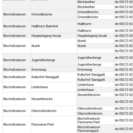
Böcklweiher
de:09172:42
Böcklweiher
de:09172:42
Gmundbrücke
de:09172:42
Bischofswiesen
Gmundbrücke
Gmundbrücke
de:09172:42
Hallthurm
de:09172:42
Bischofswiesen
Hallthurm Bahnhof
Hallthurm
de:09172:42
Bischofswiesen
Haupteingang Insula
Haupteingang Insula
de:09172:42
Ilsank
de:09172:42
Bischofswiesen
Ilsank
Ilsank
de:09172:42
de:09172:42
Jugendherberge
de:09172:42
Bischofswiesen
Jugendherberge
Jugendherberge
de:09172:42
Bischofswiesen
Krennweg
Krennweg
de:09172:42
Kulturhof Stanggaß
de:09172:42
Bischofswiesen
Kulturhof Stanggaß
Kulturhof Stanggaß
de:09172:42
Lindenhaus
de:09172:42
Bischofswiesen
Lindenhaus
Lindenhaus
de:09172:42
Neuwirthbrücke
de:09172:42
Bischofswiesen
Neuwirtbrücke
de:09172:42
Obersüßenbrunn
de:09172:42
Bischofswiesen
Obersüßenbrunn
Obersüßenbrunn
de:09172:42
Bischofswiesen
de:09172:42
Panorama Park
Bischofswiesen
Panorama Park
Bischofswiesen
de:09172:42
Panoramapark