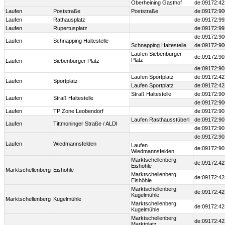
Oberheining Gasthof
de:09172:42
Laufen
Poststraße
Poststraße
de:09172:90
Laufen
Rathausplatz
de:09172:99
Laufen
Rupertusplatz
de:09172:99
de:09172:90
Laufen
Schnapping Haltestelle
Schnapping Haltestelle
de:09172:90
Laufen Siebenbürger
de:09172:90
Platz
Laufen
Siebenbürger Platz
de:09172:90
Laufen Sportplatz
de:09172:42
Laufen
Sportplatz
Laufen Sportplatz
de:09172:42
Straß Haltestelle
de:09172:90
Laufen
Straß Haltestelle
de:09172:90
Laufen
TP Zone Leobendorf
de:09172:9
Laufen Rasthausstüberl
de:09172:90
Laufen
Tittmoninger Straße / ALDI
de:09172:90
de:09172:90
Laufen
Wiedmannsfelden
Laufen
de:09172:90
Wiedmannsfelden
Marktschellenberg
de:09172:42
Eishöhle
Marktschellenberg
Eishöhle
Marktschellenberg
de:09172:42
Eishöhle
Marktschellenberg
de:09172:42
Kugelmühle
Marktschellenberg
Kugelmühle
Marktschellenberg
de:09172:42
Kugelmühle
Marktschellenberg
de:09172:42
Marktplatz