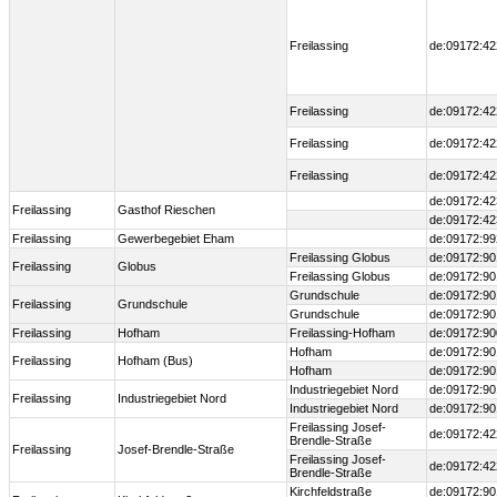
Freilassing
de:09172:42
Freilassing
de:09172:42
Freilassing
de:09172:42
Freilassing
de:09172:42
de:09172:42
Freilassing
Gasthof Rieschen
de:09172:42
Freilassing
Gewerbegebiet Eham
de:09172:99
Freilassing Globus
de:09172:90
Freilassing
Globus
Freilassing Globus
de:09172:90
Grundschule
de:09172:90
Freilassing
Grundschule
Grundschule
de:09172:90
Freilassing
Hofham
Freilassing-Hofham
de:09172:90
Hofham
de:09172:90
Freilassing
Hofham (Bus)
Hofham
de:09172:90
Industriegebiet Nord
de:09172:90
Freilassing
Industriegebiet Nord
Industriegebiet Nord
de:09172:90
Freilassing Josef-
de:09172:42
Brendle-Straße
Freilassing
Josef-Brendle-Straße
Freilassing Josef-
de:09172:42
Brendle-Straße
Kirchfeldstraße
de:09172:90