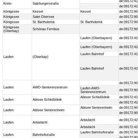
de:09172:42
Kreis-
Salzburgerstraße
de:09172:42
Königssee
Kessel
Kessel
de:09172:90
Königssee
Salet Obersee
de:09172:90
Königssee
St. Bartholomä
St. Bartholomä
de:09172:90
Königssee
Schönau Fernbus
de:09172:90
(Oberbay)
Laufen (Oberbayern)
de:09172:42
Laufen (Oberbayern)
de:09172:42
Laufen Bahnhof
de:09172:42
Laufen
(Oberbay)
Laufen Bahnhof
de:09172:42
de:09172:90
Laufen
AWO-Seniorenzentrum
Laufen AWO-
de:09172:90
Seniorenzentrum
Abtsee Schloßklinik
de:09172:42
Laufen
Abtsee Schloßklinik
de:09172:42
Abtsee Seniorenheim
de:09172:90
Laufen
Abtsee Seniorenheim
de:09172:90
Arbisbichl
de:09172:42
Laufen
Arbisbichl
Arbisbichl
de:09172:42
Laufen Bahnhofstraße
de:09172:90
Laufen
Bahnhofstraße
de:09172:90