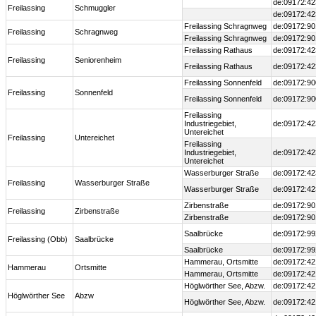
de:09172:42
Freilassing
Schmuggler
de:09172:42
Freilassing Schragnweg
de:09172:90
Freilassing
Schragnweg
Freilassing Schragnweg
de:09172:90
Freilassing Rathaus
de:09172:42
Freilassing
Seniorenheim
Freilassing Rathaus
de:09172:42
Freilassing Sonnenfeld
de:09172:90
Freilassing
Sonnenfeld
Freilassing Sonnenfeld
de:09172:90
Freilassing
Industriegebiet,
de:09172:42
Untereichet
Freilassing
Untereichet
Freilassing
Industriegebiet,
de:09172:42
Untereichet
Wasserburger Straße
de:09172:42
Freilassing
Wasserburger Straße
Wasserburger Straße
de:09172:42
Zirbenstraße
de:09172:90
Freilassing
Zirbenstraße
Zirbenstraße
de:09172:90
Saalbrücke
de:09172:99
Freilassing (Obb)
Saalbrücke
Saalbrücke
de:09172:99
Hammerau, Ortsmitte
de:09172:42
Hammerau
Ortsmitte
Hammerau, Ortsmitte
de:09172:42
Höglwörther See, Abzw.
de:09172:42
Höglwörther See
Abzw
Höglwörther See, Abzw.
de:09172:42