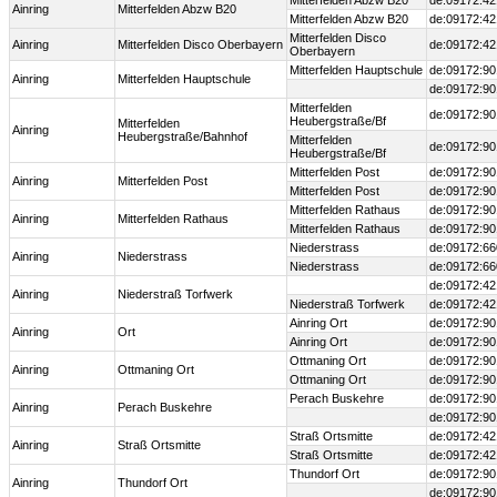
Mitterfelden Abzw B20
de:09172:42
Ainring
Mitterfelden Abzw B20
Mitterfelden Abzw B20
de:09172:42
Mitterfelden Disco
Ainring
Mitterfelden Disco Oberbayern
de:09172:42
Oberbayern
Mitterfelden Hauptschule
de:09172:90
Ainring
Mitterfelden Hauptschule
de:09172:90
Mitterfelden
de:09172:90
Heubergstraße/Bf
Mitterfelden
Ainring
Heubergstraße/Bahnhof
Mitterfelden
de:09172:90
Heubergstraße/Bf
Mitterfelden Post
de:09172:90
Ainring
Mitterfelden Post
Mitterfelden Post
de:09172:90
Mitterfelden Rathaus
de:09172:90
Ainring
Mitterfelden Rathaus
Mitterfelden Rathaus
de:09172:90
Niederstrass
de:09172:66
Ainring
Niederstrass
Niederstrass
de:09172:66
de:09172:42
Ainring
Niederstraß Torfwerk
Niederstraß Torfwerk
de:09172:42
Ainring Ort
de:09172:90
Ainring
Ort
Ainring Ort
de:09172:90
Ottmaning Ort
de:09172:90
Ainring
Ottmaning Ort
Ottmaning Ort
de:09172:90
Perach Buskehre
de:09172:90
Ainring
Perach Buskehre
de:09172:90
Straß Ortsmitte
de:09172:42
Ainring
Straß Ortsmitte
Straß Ortsmitte
de:09172:42
Thundorf Ort
de:09172:90
Ainring
Thundorf Ort
de:09172:90