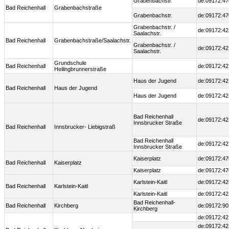
Grabenbachstr.
de:09172:47
Bad Reichenhall
Grabenbachstraße
Grabenbachstr.
de:09172:47
Grabenbachstr. /
de:09172:42
Saalachstr.
Bad Reichenhall
Grabenbachstraße/Saalachstr.
Grabenbachstr. /
de:09172:42
Saalachstr.
Grundschule
Bad Reichenhall
de:09172:42
Heilingbrunnerstraße
Haus der Jugend
de:09172:42
Bad Reichenhall
Haus der Jugend
Haus der Jugend
de:09172:42
Bad Reichenhall
de:09172:42
Innsbrucker Straße
Bad Reichenhall
Innsbrucker- Liebigstraß
Bad Reichenhall
de:09172:42
Innsbrucker Straße
Kaiserplatz
de:09172:47
Bad Reichenhall
Kaiserplatz
Kaiserplatz
de:09172:47
Karlstein-Kaitl
de:09172:42
Bad Reichenhall
Karlstein-Kaitl
Karlstein-Kaitl
de:09172:42
Bad Reichenhall-
Bad Reichenhall
Kirchberg
de:09172:90
Kirchberg
de:09172:42
de:09172:42