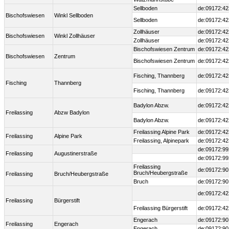
Sellboden
de:09172:42
Bischofswiesen
Winkl Sellboden
Sellboden
de:09172:42
Zollhäuser
de:09172:42
Bischofswiesen
Winkl Zollhäuser
Zollhäuser
de:09172:42
Bischofswiesen Zentrum
de:09172:42
Bischofswiesen
Zentrum
Bischofswiesen Zentrum
de:09172:42
Fisching, Thannberg
de:09172:42
Fisching
Thannberg
Fisching, Thannberg
de:09172:42
Badylon Abzw.
de:09172:42
Freilassing
Abzw Badylon
Badylon Abzw.
de:09172:42
Freilassing Alpine Park
de:09172:42
Freilassing
Alpine Park
Freilassing, Alpinepark
de:09172:42
de:09172:99
Freilassing
Augustinerstraße
de:09172:99
Freilassing
de:09172:90
Bruch/Heubergstraße
Freilassing
Bruch/Heubergstraße
Bruch
de:09172:90
de:09172:42
Freilassing
Bürgerstift
Freilassing Bürgerstift
de:09172:42
Engerach
de:09172:90
Freilassing
Engerach
Engerach
de:09172:90