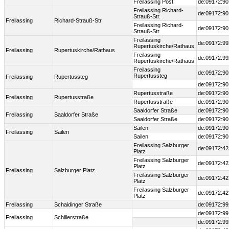
Freilassing Post
de:09172:90
Freilassing Richard-
de:09172:90
Strauß-Str.
Freilassing
Richard-Strauß-Str.
Freilassing Richard-
de:09172:90
Strauß-Str.
Freilassing
de:09172:99
Rupertuskirche/Rathaus
Freilassing
Rupertuskirche/Rathaus
Freilassing
de:09172:99
Rupertuskirche/Rathaus
Freilassing
de:09172:90
Rupertussteg
Freilassing
Rupertussteg
de:09172:90
Rupertusstraße
de:09172:90
Freilassing
Rupertusstraße
Rupertusstraße
de:09172:90
Saaldorfer Straße
de:09172:90
Freilassing
Saaldorfer Straße
Saaldorfer Straße
de:09172:90
Sailen
de:09172:90
Freilassing
Sailen
Sailen
de:09172:90
Freilassing Salzburger
de:09172:42
Platz
Freilassing Salzburger
de:09172:42
Platz
Freilassing
Salzburger Platz
Freilassing Salzburger
de:09172:42
Platz
Freilassing Salzburger
de:09172:42
Platz
Freilassing
Schaidinger Straße
de:09172:99
de:09172:99
Freilassing
Schillerstraße
de:09172:99