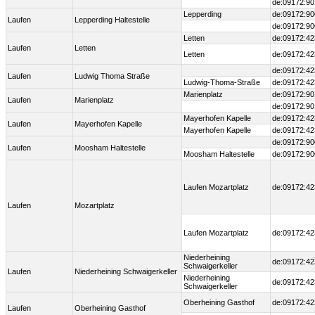
de:09172:90
Lepperding
de:09172:90
Laufen
Lepperding Haltestelle
de:09172:90
Letten
de:09172:42
Laufen
Letten
Letten
de:09172:42
de:09172:42
Laufen
Ludwig Thoma Straße
Ludwig-Thoma-Straße
de:09172:42
Marienplatz
de:09172:90
Laufen
Marienplatz
de:09172:90
Mayerhofen Kapelle
de:09172:42
Laufen
Mayerhofen Kapelle
Mayerhofen Kapelle
de:09172:42
de:09172:90
Laufen
Moosham Haltestelle
Moosham Haltestelle
de:09172:90
Laufen Mozartplatz
de:09172:42
Laufen
Mozartplatz
Laufen Mozartplatz
de:09172:42
Niederheining
de:09172:42
Schwaigerkeller
Laufen
Niederheining Schwaigerkeller
Niederheining
de:09172:42
Schwaigerkeller
Oberheining Gasthof
de:09172:42
Laufen
Oberheining Gasthof