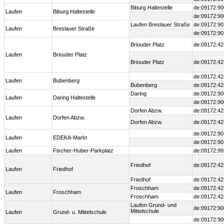
Biburg Haltestelle
de:09172:90
Laufen
Biburg Haltestelle
de:09172:90
Laufen Breslauer Straße
de:09172:90
Laufen
Breslauer Straße
de:09172:90
Briouder Platz
de:09172:42
Laufen
Briouder Platz
Briouder Platz
de:09172:42
de:09172:42
Laufen
Bubenberg
Bubenberg
de:09172:42
Daring
de:09172:90
Laufen
Daring Haltestelle
de:09172:90
Dorfen Abzw.
de:09172:42
Laufen
Dorfen Abzw.
Dorfen Abzw.
de:09172:42
de:09172:90
Laufen
EDEKA-Markt
de:09172:90
Laufen
Fischer-Huber-Parkplatz
de:09172:99
Friedhof
de:09172:42
Laufen
Friedhof
Friedhof
de:09172:42
Froschham
de:09172:42
Laufen
Froschham
Froschham
de:09172:42
Laufen Grund- und
de:09172:90
Mittelschule
Laufen
Grund- u. Mittelschule
de:09172:90