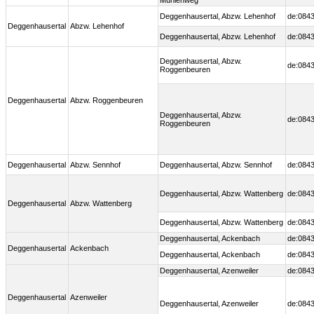
Mühlenweg
Deggenhausertal, Abzw. Lehenhof
de:0843
Deggenhausertal
Abzw. Lehenhof
Deggenhausertal, Abzw. Lehenhof
de:0843
Deggenhausertal, Abzw.
de:0843
Roggenbeuren
Deggenhausertal
Abzw. Roggenbeuren
Deggenhausertal, Abzw.
de:0843
Roggenbeuren
Deggenhausertal
Abzw. Sennhof
Deggenhausertal, Abzw. Sennhof
de:0843
Deggenhausertal, Abzw. Wattenberg
de:0843
Deggenhausertal
Abzw. Wattenberg
Deggenhausertal, Abzw. Wattenberg
de:0843
Deggenhausertal, Ackenbach
de:0843
Deggenhausertal
Ackenbach
Deggenhausertal, Ackenbach
de:0843
Deggenhausertal, Azenweiler
de:0843
Deggenhausertal
Azenweiler
Deggenhausertal, Azenweiler
de:0843