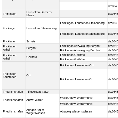
de:0843
Leustetten Gerberei
Frickingen
de:0843
Mantz
Frickingen, Leustetten Steinenberg
de:0843
Frickingen
Leustetten, Steinenberg
Frickingen, Leustetten Steinenberg
de:0843
Frickingen
Schule
de:0843
Frickingen Abzweigung Berghof
de:084
Frickingen
Berghof
Altheim
Frickingen Abzweigung Berghof
de:084
Frickingen Gailhöfe
de:084
Frickingen
Gailhöfe
Altheim
Frickingen Gailhöfe
de:084
Frickingen, Leustetten Ort
de:0843
Frickingen
Ort
Leustetten
Frickingen, Leustetten Ort
de:0843
Friedrichshafen
- Rotkreuzstraße
de:0843
Weiler Abzw. Weilermühle
de:0843
Friedrichshafen
Abzw. Weiler
Weiler Abzw. Weilermühle
de:0843
Ailingen Abzw.
Friedrichshafen
Abzweig Wiesertswiesen
de:0843
Wirgetswiesen