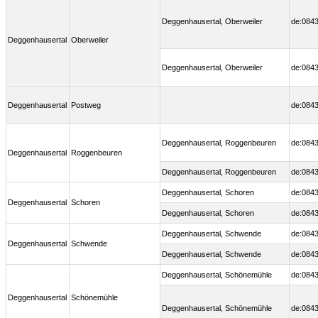
Deggenhausertal, Oberweiler
de:0843
Deggenhausertal
Oberweiler
Deggenhausertal, Oberweiler
de:0843
Deggenhausertal
Postweg
de:0843
Deggenhausertal, Roggenbeuren
de:0843
Deggenhausertal
Roggenbeuren
Deggenhausertal, Roggenbeuren
de:0843
Deggenhausertal, Schoren
de:0843
Deggenhausertal
Schoren
Deggenhausertal, Schoren
de:0843
Deggenhausertal, Schwende
de:0843
Deggenhausertal
Schwende
Deggenhausertal, Schwende
de:0843
Deggenhausertal, Schönemühle
de:0843
Deggenhausertal
Schönemühle
Deggenhausertal, Schönemühle
de:0843