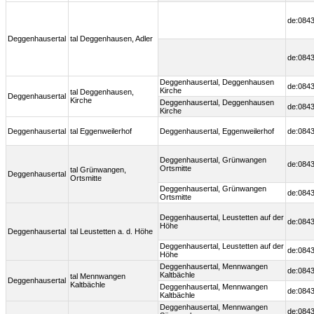
de:0843
Deggenhausertal
tal Deggenhausen, Adler
de:0843
Deggenhausertal, Deggenhausen
de:0843
Kirche
tal Deggenhausen,
Deggenhausertal
Kirche
Deggenhausertal, Deggenhausen
de:0843
Kirche
Deggenhausertal
tal Eggenweilerhof
Deggenhausertal, Eggenweilerhof
de:0843
Deggenhausertal, Grünwangen
de:0843
Ortsmitte
tal Grünwangen,
Deggenhausertal
Ortsmitte
Deggenhausertal, Grünwangen
de:0843
Ortsmitte
Deggenhausertal, Leustetten auf der
de:0843
Höhe
Deggenhausertal
tal Leustetten a. d. Höhe
Deggenhausertal, Leustetten auf der
de:0843
Höhe
Deggenhausertal, Mennwangen
de:0843
Kaltbächle
tal Mennwangen
Deggenhausertal
Kaltbächle
Deggenhausertal, Mennwangen
de:0843
Kaltbächle
Deggenhausertal, Mennwangen
de:0843