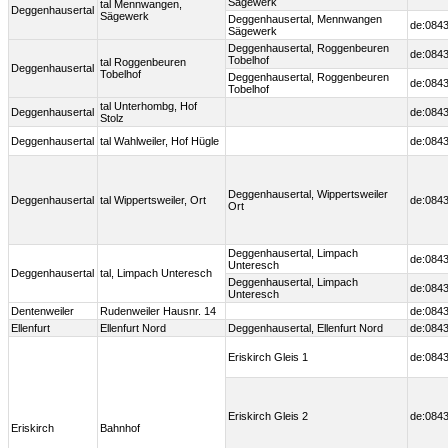
Sägewerk
tal Mennwangen,
Deggenhausertal
Sägewerk
Deggenhausertal, Mennwangen
de:0843
Sägewerk
Deggenhausertal, Roggenbeuren
de:0843
Tobelhof
tal Roggenbeuren
Deggenhausertal
Tobelhof
Deggenhausertal, Roggenbeuren
de:0843
Tobelhof
tal Unterhombg, Hof
Deggenhausertal
de:0843
Stolz
Deggenhausertal
tal Wahlweiler, Hof Hügle
de:0843
Deggenhausertal, Wippertsweiler
Deggenhausertal
tal Wippertsweiler, Ort
de:0843
Ort
Deggenhausertal, Limpach
de:0843
Unteresch
Deggenhausertal
tal, Limpach Unteresch
Deggenhausertal, Limpach
de:0843
Unteresch
Dentenweiler
Rudenweiler Hausnr. 14
de:0843
Ellenfurt
Ellenfurt Nord
Deggenhausertal, Ellenfurt Nord
de:0843
Eriskirch Gleis 1
de:0843
Eriskirch Gleis 2
de:0843
Eriskirch
Bahnhof