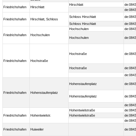
Hirschlatt
de:0843
Friedrichshafen
Hirschlatt
de:0843
Schloss Hirschlatt
de:0843
Friedrichshafen
Hirschlatt, Schloss
Schloss Hirschlatt
de:0843
Hochschulen
de:0843
Friedrichshafen
Hochschulen
Hochschulen
de:0843
Hochstraße
de:0843
Friedrichshafen
Hochstraße
Hochstraße
de:0843
de:0843
Hohenstaufenplatz
de:0843
Friedrichshafen
Hohenstaufenplatz
Hohenstaufenplatz
de:0843
de:0843
Hohentwielstraße
de:0843
Friedrichshafen
Hohentwielstr.
Hohentwielstraße
de:0843
de:0843
Friedrichshafen
Huiweiler
de:0843