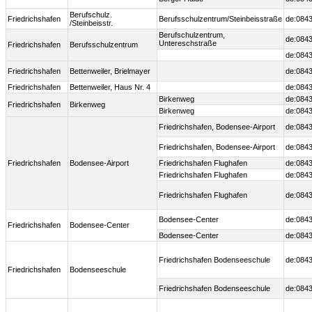
Berufschulz.
Friedrichshafen
Berufsschulzentrum/Steinbeisstraße
de:0843
/Steinbeisstr.
Berufschulzentrum,
de:0843
Untereschstraße
Friedrichshafen
Berufsschulzentrum
de:0843
Friedrichshafen
Bettenweiler, Brielmayer
de:0843
Friedrichshafen
Bettenweiler, Haus Nr. 4
de:0843
Birkenweg
de:0843
Friedrichshafen
Birkenweg
Birkenweg
de:0843
Friedrichshafen, Bodensee-Airport
de:0843
Friedrichshafen, Bodensee-Airport
de:0843
Friedrichshafen
Bodensee-Airport
Friedrichshafen Flughafen
de:0843
Friedrichshafen Flughafen
de:0843
Friedrichshafen Flughafen
de:0843
Bodensee-Center
de:0843
Friedrichshafen
Bodensee-Center
Bodensee-Center
de:0843
Friedrichshafen Bodenseeschule
de:0843
Friedrichshafen
Bodenseeschule
Friedrichshafen Bodenseeschule
de:0843