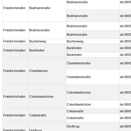
Bodmanstraße
de:0843
Friedrichshafen
Bodmanstraße
Bodmanstraße
de:0843
Brahmsstraße
de:0843
Friedrichshafen
Brahmsstraße
Brahmsstraße
de:0843
Friedrichshafen
Buchenweg
Buchenweg
de:0843
Bunkhofen
de:0843
Friedrichshafen
Bunkhofen
Bunkhofen
de:0843
Charlottenstraße
de:0843
Friedrichshafen
Charlottenstr.
Charlottenstraße
de:0843
Columbanbrücke
de:0843
Friedrichshafen
Columbanbrücke
Columbanbrücke
de:0843
Cottastraße
de:0843
Friedrichshafen
Cottastraße
Cottastraße
de:0843
Dorfkrug
de:0843
Friedrichshafen
Dorfkrug