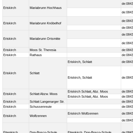
de:0843
Eriskirch
Mariabrunn Hochhaus
de:0843
de:0843
Eriskirch
Mariabrunn Knöbelhof
de:0843
de:0843
Eriskirch
Mariabrunn Ortsmitte
de:0843
Eriskirch
Moos St. Theresia
de:0843
Eriskirch
Rathaus
de:0843
Eriskirch, Schlatt
de:0843
Eriskirch
Schlatt
Eriskirch, Schlatt
de:0843
Eriskirch Schlatt, Abz. Moos
de:0843
Eriskirch
Schlatt Abzw. Moos
Eriskirch Schlatt, Abz. Moos
de:0843
Eriskirch
Schlatt Langenarger Str.
de:0843
Eriskirch
Schussenreute
de:0843
Eriskirch Wolfzennen
de:0843
Eriskirch
Wolfzennen
de:0843
Ettenkirch
Don-Bosco-Schule
Ettenkirch, Don-Bosco-Schule
de:0843