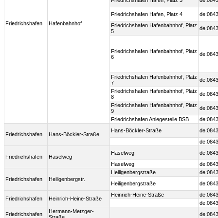
Friedrichshafen Hafen, Platz 3
de:0843
Friedrichshafen Hafen, Platz 4
de:0843
Friedrichshafen
Hafenbahnhof
Friedrichshafen Hafenbahnhof, Platz
de:0843
5
Friedrichshafen Hafenbahnhof, Platz
de:0843
6
Friedrichshafen Hafenbahnhof, Platz
de:0843
7
Friedrichshafen Hafenbahnhof, Platz
de:0843
8
Friedrichshafen Hafenbahnhof, Platz
de:0843
9
Friedrichshafen Anlegestelle BSB
de:0843
Hans-Böckler-Straße
de:0843
Friedrichshafen
Hans-Böckler-Straße
de:0843
Haselweg
de:0843
Friedrichshafen
Haselweg
Haselweg
de:0843
Heiligenbergstraße
de:0843
Friedrichshafen
Heiligenbergstr.
Heiligenbergstraße
de:0843
Heinrich-Heine-Straße
de:0843
Friedrichshafen
Heinrich-Heine-Straße
de:0843
Hermann-Metzger-
Friedrichshafen
de:0843
Straße