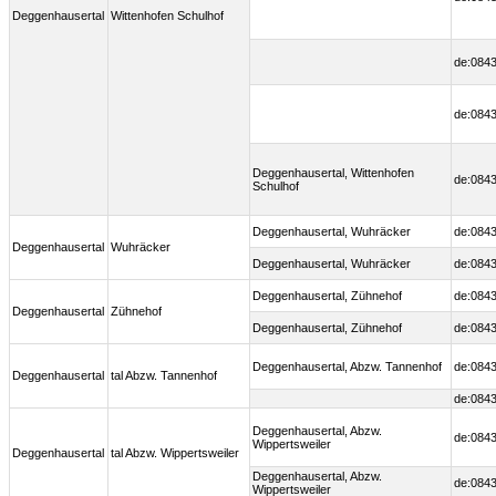
Deggenhausertal
Wittenhofen Schulhof
de:0843
de:0843
Deggenhausertal, Wittenhofen
de:0843
Schulhof
Deggenhausertal, Wuhräcker
de:0843
Deggenhausertal
Wuhräcker
Deggenhausertal, Wuhräcker
de:0843
Deggenhausertal, Zühnehof
de:0843
Deggenhausertal
Zühnehof
Deggenhausertal, Zühnehof
de:0843
Deggenhausertal, Abzw. Tannenhof
de:0843
Deggenhausertal
tal Abzw. Tannenhof
de:0843
Deggenhausertal, Abzw.
de:0843
Wippertsweiler
Deggenhausertal
tal Abzw. Wippertsweiler
Deggenhausertal, Abzw.
de:0843
Wippertsweiler