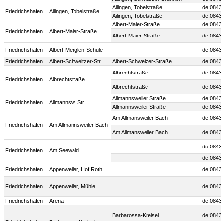
Ailingen, Tobelstraße
de:0843
Friedrichshafen
Ailingen, Tobelstraße
Ailingen, Tobelstraße
de:0843
Albert-Maier-Straße
de:0843
Friedrichshafen
Albert-Maier-Straße
Albert-Maier-Straße
de:0843
Friedrichshafen
Albert-Merglen-Schule
de:0843
Friedrichshafen
Albert-Schweitzer-Str.
Albert-Schweizer-Straße
de:0843
Albrechtstraße
de:0843
Friedrichshafen
Albrechtstraße
Albrechtstraße
de:0843
Allmannsweiler Straße
de:0843
Friedrichshafen
Allmannsw. Str
Allmannsweiler Straße
de:0843
Am Allmansweiler Bach
de:0843
Friedrichshafen
Am Allmannsweiler Bach
Am Allmansweiler Bach
de:0843
de:0843
Friedrichshafen
Am Seewald
de:0843
Friedrichshafen
Appenweiler, Hof Roth
de:0843
Friedrichshafen
Appenweiler, Mühle
de:0843
Friedrichshafen
Arena
de:0843
Barbarossa-Kreisel
de:0843