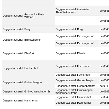
Deggenhausertal, Azenweiler
de:0843
Abzw.Wittenhofen
Azenweiler Abzw.
Deggenhausertal
Wittenh.
de:0843
Deggenhausertal
Burg
Deggenhausertal, Burg
de:0843
Deggenhausertal, Eichstegerhof
de:0843
Deggenhausertal
Eichstegerhof
Deggenhausertal, Eichstegerhof
de:0843
Deggenhausertal
Ellenfurt
Deggenhausertal, Ellenfurt
de:0843
Deggenhausertal, Fuchstobel
de:0843
Deggenhausertal
Fuchstobel
Deggenhausertal, Fuchstobel
de:0843
Deggenhausertal, Gehrenberghof
de:0843
Deggenhausertal
Gehrenberghof
Deggenhausertal, Gehrenberghof
de:0843
Deggenhausertal, Grünwangen
Deggenhausertal
Grünw. Wendlinger Str.
de:0843
Wendlinger Straße
Deggenhausertal, Hammerhof
de:0843
Deggenhausertal
Hammerhof
Deggenhausertal, Hammerhof
de:0843