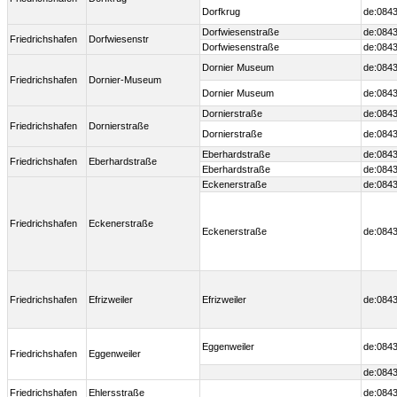
Dorfkrug
de:0843
Dorfwiesenstraße
de:0843
Friedrichshafen
Dorfwiesenstr
Dorfwiesenstraße
de:0843
Dornier Museum
de:0843
Friedrichshafen
Dornier-Museum
Dornier Museum
de:0843
Dornierstraße
de:0843
Friedrichshafen
Dornierstraße
Dornierstraße
de:0843
Eberhardstraße
de:0843
Friedrichshafen
Eberhardstraße
Eberhardstraße
de:0843
Eckenerstraße
de:0843
Friedrichshafen
Eckenerstraße
Eckenerstraße
de:0843
Friedrichshafen
Efrizweiler
Efrizweiler
de:0843
Eggenweiler
de:0843
Friedrichshafen
Eggenweiler
de:0843
Friedrichshafen
Ehlersstraße
de:0843