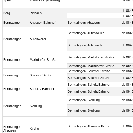
Apflau
Abzw. Eckgartenweg
de:0843
de:0843
Berg
Reinach
de:0843
Bermatingen
Ahausen Bahnhof
Bermatingen-Ahausen
de:0843
Bermatingen, Autenweiler
de:0843
Bermatingen
Autenweiler
Bermatingen, Autenweiler
de:0843
Bermatingen, Markdorfer Straße
de:0843
Bermatingen
Markdorfer Straße
Bermatingen, Markdorfer Straße
de:0843
Bermatingen, Salemer Straße
de:0843
Bermatingen
Salemer Straße
Bermatingen, Salemer Straße
de:0843
Bermatingen, Schule/Bahnhof
de:0843
Bermatingen
Schule / Bahnhof
Bermatingen, Schule/Bahnhof
de:0843
Bermatingen, Siedlung
de:0843
Bermatingen
Siedlung
Bermatingen, Siedlung
de:0843
Bermatingen, Ahausen Kirche
de:0843
Bermatingen
Kirche
Ahausen