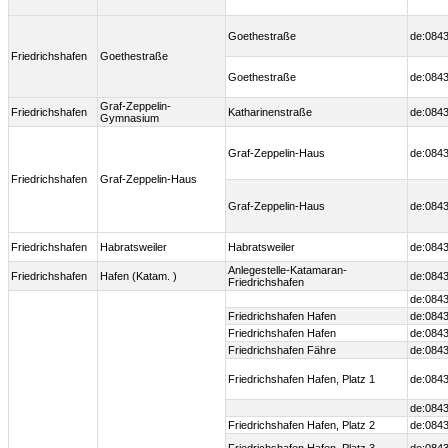
Goethestraße
de:0843
Friedrichshafen
Goethestraße
Goethestraße
de:0843
Graf-Zeppelin-
Friedrichshafen
Katharinenstraße
de:0843
Gymnasium
Graf-Zeppelin-Haus
de:0843
Friedrichshafen
Graf-Zeppelin-Haus
Graf-Zeppelin-Haus
de:0843
Friedrichshafen
Habratsweiler
Habratsweiler
de:0843
Anlegestelle-Katamaran-
Friedrichshafen
Hafen (Katam. )
de:0843
Friedrichshafen
de:0843
Friedrichshafen Hafen
de:0843
Friedrichshafen Hafen
de:0843
Friedrichshafen Fähre
de:0843
Friedrichshafen Hafen, Platz 1
de:0843
de:0843
Friedrichshafen Hafen, Platz 2
de:0843