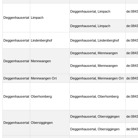
Deggenhausertal, Limpach
de:0843
Deggenhausertal
Limpach
Deggenhausertal, Limpach
de:0843
Deggenhausertal
Lindenberghof
Deggenhausertal, Lindenberghof
de:0843
Deggenhausertal, Mennwangen
de:0843
Deggenhausertal
Mennwangen
Deggenhausertal, Mennwangen
de:0843
Deggenhausertal
Mennwangen Ort
Deggenhausertal, Mennwangen Ort
de:0843
Deggenhausertal
Oberhomberg
Deggenhausertal, Oberhomberg
de:0843
Deggenhausertal, Obersiggingen
de:0843
Deggenhausertal
Obersiggingen
Deggenhausertal, Obersiggingen
de:0843