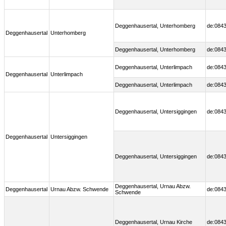
Deggenhausertal, Unterhomberg
de:0843
Deggenhausertal
Unterhomberg
Deggenhausertal, Unterhomberg
de:0843
Deggenhausertal, Unterlimpach
de:0843
Deggenhausertal
Unterlimpach
Deggenhausertal, Unterlimpach
de:0843
Deggenhausertal, Untersiggingen
de:0843
Deggenhausertal
Untersiggingen
Deggenhausertal, Untersiggingen
de:0843
Deggenhausertal, Urnau Abzw.
Deggenhausertal
Urnau Abzw. Schwende
de:0843
Schwende
Deggenhausertal, Urnau Kirche
de:0843