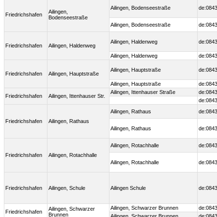
Ailingen, Bodenseestraße
de:0843
Ailingen,
Friedrichshafen
Bodenseestraße
Ailingen, Bodenseestraße
de:0843
Ailingen, Haldenweg
de:0843
Friedrichshafen
Ailingen, Haldenweg
Ailingen, Haldenweg
de:0843
Ailingen, Hauptstraße
de:0843
Friedrichshafen
Ailingen, Hauptstraße
Ailingen, Hauptstraße
de:0843
Ailingen, Ittenhauser Straße
de:0843
Friedrichshafen
Ailingen, Ittenhauser Str.
de:0843
Ailingen, Rathaus
de:0843
Friedrichshafen
Ailingen, Rathaus
Ailingen, Rathaus
de:0843
Ailingen, Rotachhalle
de:0843
Friedrichshafen
Ailingen, Rotachhalle
Ailingen, Rotachhalle
de:0843
Friedrichshafen
Ailingen, Schule
Ailingen Schule
de:0843
Ailingen, Schwarzer Brunnen
de:0843
Ailingen, Schwarzer
Friedrichshafen
Brunnen
Ailingen, Schwarzer Brunnen
de:0843