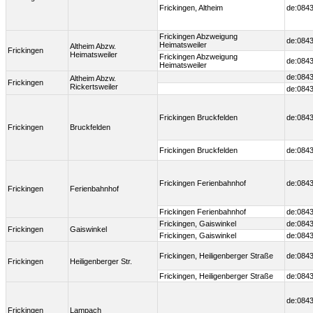
Frickingen, Altheim
de:0843
Frickingen Abzweigung
de:0843
Heimatsweiler
Altheim Abzw.
Frickingen
Heimatsweiler
Frickingen Abzweigung
de:0843
Heimatsweiler
de:0843
Altheim Abzw.
Frickingen
Rickertsweiler
de:0843
Frickingen Bruckfelden
de:0843
Frickingen
Bruckfelden
Frickingen Bruckfelden
de:0843
Frickingen Ferienbahnhof
de:0843
Frickingen
Ferienbahnhof
Frickingen Ferienbahnhof
de:0843
Frickingen, Gaiswinkel
de:0843
Frickingen
Gaiswinkel
Frickingen, Gaiswinkel
de:0843
Frickingen, Heiligenberger Straße
de:0843
Frickingen
Heiligenberger Str.
Frickingen, Heiligenberger Straße
de:0843
de:0843
Frickingen
Lampach