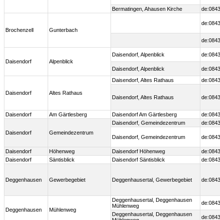
Bermatingen, Ahausen Kirche
de:0843
de:0843
Brochenzell
Gunterbach
de:0843
Daisendorf, Alpenblick
de:0843
Daisendorf
Alpenblick
Daisendorf, Alpenblick
de:0843
Daisendorf, Altes Rathaus
de:0843
Daisendorf
Altes Rathaus
Daisendorf, Altes Rathaus
de:0843
Daisendorf
Am Gärtlesberg
Daisendorf Am Gärtlesberg
de:0843
Daisendorf, Gemeindezentrum
de:0843
Daisendorf
Gemeindezentrum
Daisendorf, Gemeindezentrum
de:0843
Daisendorf
Höhenweg
Daisendorf Höhenweg
de:0843
Daisendorf
Säntisblick
Daisendorf Säntisblick
de:0843
Deggenhausen
Gewerbegebiet
Deggenhausertal, Gewerbegebiet
de:0843
Deggenhausertal, Deggenhausen
de:0843
Mühlenweg
Deggenhausen
Mühlenweg
Deggenhausertal, Deggenhausen
de:0843