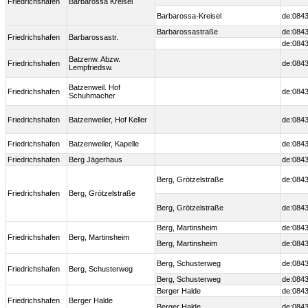
Friedrichshafen
Barbarossa Kreisel
Barbarossa-Kreisel
de:0843
Barbarossastraße
de:0843
Friedrichshafen
Barbarossastr.
de:0843
Batzenw. Abzw.
Friedrichshafen
de:0843
Lempfriedsw.
Batzenweil. Hof
Friedrichshafen
de:0843
Schuhmacher
Friedrichshafen
Batzenweiler, Hof Keller
de:0843
Friedrichshafen
Batzenweiler, Kapelle
de:0843
Friedrichshafen
Berg Jägerhaus
de:084
Berg, Grötzelstraße
de:0843
Friedrichshafen
Berg, Grötzelstraße
Berg, Grötzelstraße
de:0843
Berg, Martinsheim
de:0843
Friedrichshafen
Berg, Martinsheim
Berg, Martinsheim
de:0843
Berg, Schusterweg
de:0843
Friedrichshafen
Berg, Schusterweg
Berg, Schusterweg
de:0843
Berger Halde
de:0843
Friedrichshafen
Berger Halde
Berger Halde
de:0843