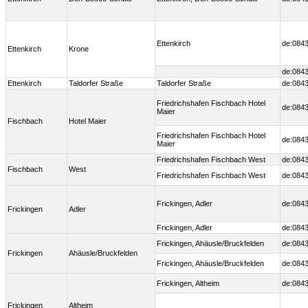
Ettenkirch
de:0843
Ettenkirch
Krone
de:0843
Ettenkirch
Taldorfer Straße
Taldorfer Straße
de:0843
Friedrichshafen Fischbach Hotel
de:0843
Maier
Fischbach
Hotel Maier
Friedrichshafen Fischbach Hotel
de:0843
Maier
Friedrichshafen Fischbach West
de:0843
Fischbach
West
Friedrichshafen Fischbach West
de:0843
Frickingen, Adler
de:0843
Frickingen
Adler
Frickingen, Adler
de:0843
Frickingen, Ahäusle/Bruckfelden
de:0843
Frickingen
Ahäusle/Bruckfelden
Frickingen, Ahäusle/Bruckfelden
de:0843
Frickingen, Altheim
de:0843
Frickingen
Altheim