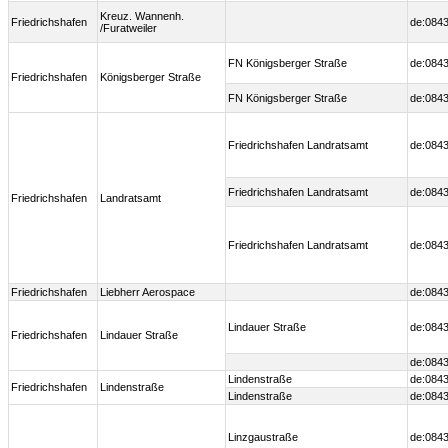
Kreuz. Wannenh.
Friedrichshafen
de:0843
/Furatweiler
FN Königsberger Straße
de:0843
Friedrichshafen
Königsberger Straße
FN Königsberger Straße
de:0843
Friedrichshafen Landratsamt
de:0843
Friedrichshafen Landratsamt
de:0843
Friedrichshafen
Landratsamt
Friedrichshafen Landratsamt
de:0843
Friedrichshafen
Liebherr Aerospace
de:0843
Lindauer Straße
de:0843
Friedrichshafen
Lindauer Straße
de:0843
Lindenstraße
de:0843
Friedrichshafen
Lindenstraße
Lindenstraße
de:0843
Linzgaustraße
de:0843