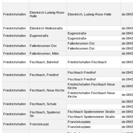
Ettenkirch Ludwig-Roos-
Friedrichshafen
Ettenkirch, Ludwig-Roos-Halle
de:0843
Halle
Friedrichshafen
Ettenkirch Waltostraße
de:0843
Eugenstraße
de:0843
Friedrichshafen
Eugenstraße
Eugenstraße
de:0843
Fallenbrunnen Ost
de:0843
Friedrichshafen
Fallenbrunnen Ost
Fallenbrunnen Ost
de:0843
Friedrichshafen
Fallenbrunnen, Mitte
de:084
Friedrichshafen
Fischbach, Bahnhof
Friedrichshafen-Fischbach
de:0843
Fischbach Friedhof
de:0843
Friedrichshafen
Fischbach, Friedhof
Fischbach Friedhof
de:0843
Friedrichshafen Fischbach Neue
de:0843
Kirche
Friedrichshafen
Fischbach, Neue Kirche
Friedrichshafen Fischbach Neue
de:0843
Kirche
de:0843
Friedrichshafen
Fischbach, Schule
de:0843
Fischbach Spaltensteiner Straße
de:0843
Fischbach, Spaltenst.
Friedrichshafen
Str.
Fischbach Spaltensteiner Straße
de:0843
Franziskusplatz
de:0843
Friedrichshafen
Franziskuspl.
Franziskusplatz
de:0843