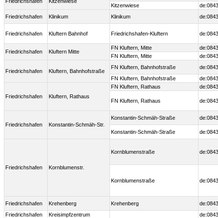
Friedrichshafen
Kitzenwiese
Kitzenwiese
de:0843
Friedrichshafen
Klinikum
Klinikum
de:0843
Friedrichshafen
Kluftern Bahnhof
Friedrichshafen-Kluftern
de:0843
FN Kluftern, Mitte
de:0843
Friedrichshafen
Kluftern Mitte
FN Kluftern, Mitte
de:0843
FN Kluftern, Bahnhofstraße
de:0843
Friedrichshafen
Kluftern, Bahnhofstraße
FN Kluftern, Bahnhofstraße
de:0843
FN Kluftern, Rathaus
de:0843
Friedrichshafen
Kluftern, Rathaus
FN Kluftern, Rathaus
de:0843
Konstantin-Schmäh-Straße
de:0843
Friedrichshafen
Konstantin-Schmäh-Str.
Konstantin-Schmäh-Straße
de:0843
Kornblumenstraße
de:0843
Friedrichshafen
Kornblumenstr.
Kornblumenstraße
de:0843
Friedrichshafen
Krehenberg
Krehenberg
de:0843
Friedrichshafen
Kreisimpfzentrum
de:0843