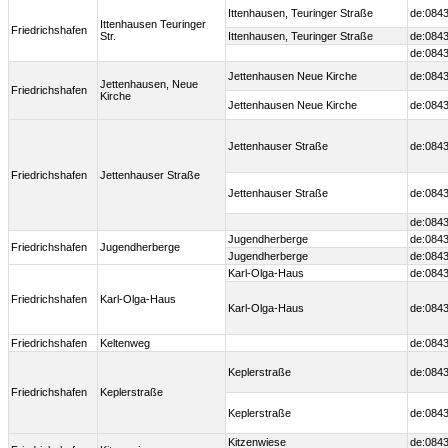
Ittenhausen, Teuringer Straße
de:0843
Ittenhausen Teuringer
Friedrichshafen
Str.
Ittenhausen, Teuringer Straße
de:0843
de:0843
Jettenhausen Neue Kirche
de:0843
Jettenhausen, Neue
Friedrichshafen
Kirche
Jettenhausen Neue Kirche
de:0843
Jettenhauser Straße
de:0843
Friedrichshafen
Jettenhauser Straße
Jettenhauser Straße
de:0843
de:0843
Jugendherberge
de:0843
Friedrichshafen
Jugendherberge
Jugendherberge
de:0843
Karl-Olga-Haus
de:0843
Friedrichshafen
Karl-Olga-Haus
Karl-Olga-Haus
de:0843
Friedrichshafen
Keltenweg
de:084
Keplerstraße
de:0843
Friedrichshafen
Keplerstraße
Keplerstraße
de:0843
Kitzenwiese
de:0843