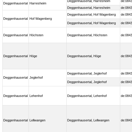
Deggenhausertal, Harresheim
de:0843
Deggenhausertal
Harresheim
Deggenhausertal, Harresheim
de:0843
Deggenhausertal, Hof Wagenberg
de:0843
Deggenhausertal
Hof Wagenberg
Deggenhausertal, Hof Wagenberg
de:0843
Deggenhausertal
Höchsten
Deggenhausertal, Höchsten
de:0843
Deggenhausertal
Höge
Deggenhausertal, Höge
de:0843
Deggenhausertal, Jeglerhof
de:0843
Deggenhausertal
Jeglerhof
Deggenhausertal, Jeglerhof
de:0843
Deggenhausertal
Lehenhof
Deggenhausertal, Lehenhof
de:0843
Deggenhausertal
Lellwangen
Deggenhausertal, Lellwangen
de:0843