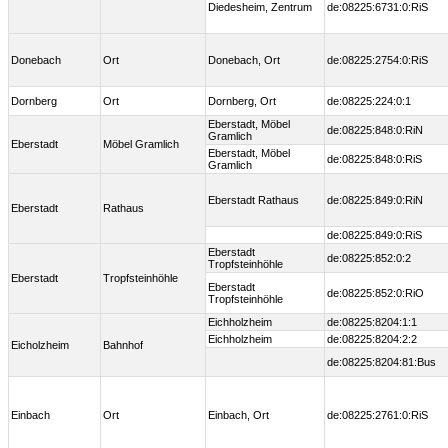
Diedesheim, Zentrum
de:08225:6731:0:RiS
Donebach
Ort
Donebach, Ort
de:08225:2754:0:RiS
Dornberg
Ort
Dornberg, Ort
de:08225:224:0:1
Eberstadt, Möbel
de:08225:848:0:RiN
Gramlich
Eberstadt
Möbel Gramlich
Eberstadt, Möbel
de:08225:848:0:RiS
Gramlich
Eberstadt Rathaus
de:08225:849:0:RiN
Eberstadt
Rathaus
de:08225:849:0:RiS
Eberstadt
de:08225:852:0:2
Tropfsteinhöhle
Eberstadt
Tropfsteinhöhle
Eberstadt
de:08225:852:0:RiO
Tropfsteinhöhle
Eichholzheim
de:08225:8204:1:1
Eichholzheim
de:08225:8204:2:2
Eicholzheim
Bahnhof
de:08225:8204:81:Bus
Einbach
Ort
Einbach, Ort
de:08225:2761:0:RiS