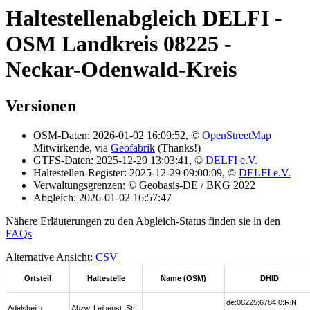
Haltestellenabgleich DELFI -
OSM Landkreis 08225 -
Neckar-Odenwald-Kreis
Versionen
OSM-Daten: 2026-01-02 16:09:52, ©
OpenStreetMap
Mitwirkende, via
Geofabrik
(Thanks!)
GTFS-Daten: 2025-12-29 13:03:41, ©
DELFI e.V.
Haltestellen-Register: 2025-12-29 09:00:09, ©
DELFI e.V.
Verwaltungsgrenzen: © Geobasis-DE / BKG 2022
Abgleich: 2026-01-02 16:57:47
Nähere Erläuterungen zu den Abgleich-Status finden sie in den
FAQs
Alternative Ansicht:
CSV
Ortsteil
Haltestelle
Name (OSM)
DHID
de:08225:6784:0:RiN
Adelsheim
Abzw. Leibenst. Str