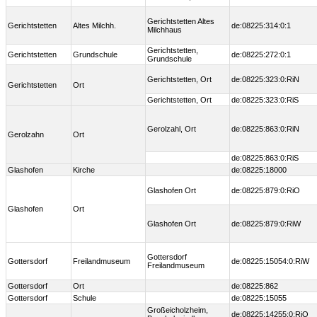
Gerichtstetten Altes
Gerichtstetten
Altes Milchh.
de:08225:314:0:1
Milchhaus
Gerichtstetten,
Gerichtstetten
Grundschule
de:08225:272:0:1
Grundschule
Gerichtstetten, Ort
de:08225:323:0:RiN
Gerichtstetten
Ort
Gerichtstetten, Ort
de:08225:323:0:RiS
Gerolzahl, Ort
de:08225:863:0:RiN
Gerolzahn
Ort
de:08225:863:0:RiS
Glashofen
Kirche
de:08225:18000
Glashofen Ort
de:08225:879:0:RiO
Glashofen
Ort
Glashofen Ort
de:08225:879:0:RiW
Gottersdorf
Gottersdorf
Freilandmuseum
de:08225:15054:0:RiW
Freilandmuseum
Gottersdorf
Ort
de:08225:862
Gottersdorf
Schule
de:08225:15055
Großeicholzheim,
de:08225:14255:0:RiO