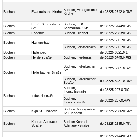
Buchen, Evangelische
Buchen
Evangelische Kirche
de:08225:2742:0:RiW
Kirche
F. -X. -Schmerbeck-
Buchen, F.-X.-
Buchen
de:08225:6744:0:RiN
Str.
Schmerbeck-Str.
Buchen
Friedhof
Buchen Friedhof
de:08225:2683:0:RiS
de:08225:6001:0:RiN
Buchen
Hainsterbach
Buchen,Heinsterbach
de:08225:6001:0:RiS
Buchen
Hallenbad
de:08225:6321:0:1
Buchen
Herderstraße
Buchen, Herderstr.
de:08225:6745:0:RiS
Buchen, Hollerbacher
de:08225:5981:0:RiO
Str.
Buchen
Hollerbacher Straße
Buchen, Hollerbacher
de:08225:5981:0:RiW
Straße
Buchen,
de:08225:207:0:RiO
Industriestraße
Buchen
Industriestraße
Buchen,
de:08225:207:0:RiW
Industriestraße
Buchen Kindergarten
Buchen
Kiga St. Elisabeth
de:08225:2686:0:RiW
St. Elisabeth
Konrad-Adenauer-
Buchen Konrad-
Buchen
de:08225:2685:0:RiN
Straße
Adenauer-Straße
de:08225:2744:0:RiB