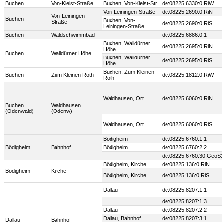
Buchen
Von-Kleist-Straße
Buchen, Von-Kleist-Str.
de:08225:6330:0:RiW
Von-Leiningen-Straße
de:08225:2690:0:RiN
Von-Leiningen-
Buchen
Buchen, Von-
Straße
de:08225:2690:0:RiS
Leiningen-Straße
Buchen
Waldschwimmbad
de:08225:6886:0:1
Buchen, Walldürner
de:08225:2695:0:RiN
Höhe
Buchen
Walldürner Höhe
Buchen, Walldürner
de:08225:2695:0:RiS
Höhe
Buchen, Zum Kleinen
Buchen
Zum Kleinen Roth
de:08225:1812:0:RiW
Roth
Waldhausen, Ort
de:08225:6060:0:RiN
Buchen
Waldhausen
(Odenwald)
(Odenw)
Waldhausen, Ort
de:08225:6060:0:RiS
Bödigheim
de:08225:6760:1:1
Bödigheim
Bahnhof
Bödigheim
de:08225:6760:2:2
de:08225:6760:30:GeoS
Bödigheim, Kirche
de:08225:136:0:RiN
Bödigheim
Kirche
Bödigheim, Kirche
de:08225:136:0:RiS
Dallau
de:08225:8207:1:1
de:08225:8207:1:3
Dallau
de:08225:8207:2:2
Dallau, Bahnhof
de:08225:8207:3:1
Dallau
Bahnhof