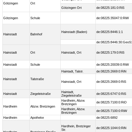
Götzingen
Ort
Götzingen Ort
de:08225:181:0:RiS
Götzingen
Schule
de:08225:35047:0:RiW
Hainstadt (Baden)
de:08225:8446:1:1
Hainstadt
Bahnhof
de:08225:8446:30:GeoS
Hainstadt
Ort
Hainstadt, Ort
de:08225:179:0:RiS
Hainstadt
Schule
de:08225:20039:0:RiW
Haintadt, Talstr.
de:08225:2669:0:RiN
Hainstadt
Talstraße
Hainstadt, Ort
de:08225:2669:0:RiS
Haintadt,
Hainstadt
Ziegeleistraße
de:08225:6747:0:RiS
Ziegeleistraße
Hardheim, Abzw.
de:08225:7100:0:RiO
Bretzingen
Hardheim
Abzw. Bretzingen
Hardheim, Abzw.
de:08225:7100:0:RiW
Bretzingen
Hardheim
Apotheke
de:08225:6892
Hardhein, Bretzinger
de:08225:1044:0:RiN
Str.