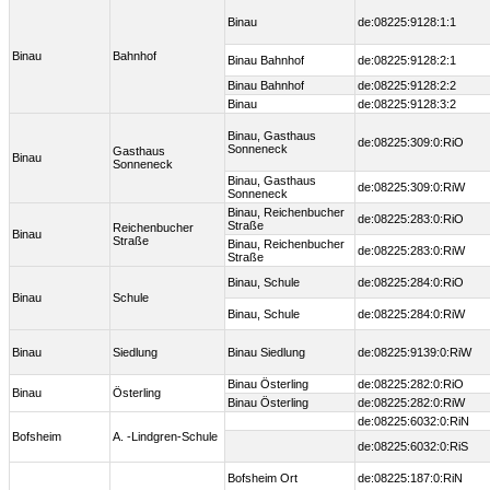
Binau
de:08225:9128:1:1
Binau
Bahnhof
Binau Bahnhof
de:08225:9128:2:1
Binau Bahnhof
de:08225:9128:2:2
Binau
de:08225:9128:3:2
Binau, Gasthaus
de:08225:309:0:RiO
Sonneneck
Gasthaus
Binau
Sonneneck
Binau, Gasthaus
de:08225:309:0:RiW
Sonneneck
Binau, Reichenbucher
de:08225:283:0:RiO
Straße
Reichenbucher
Binau
Straße
Binau, Reichenbucher
de:08225:283:0:RiW
Straße
Binau, Schule
de:08225:284:0:RiO
Binau
Schule
Binau, Schule
de:08225:284:0:RiW
Binau
Siedlung
Binau Siedlung
de:08225:9139:0:RiW
Binau Österling
de:08225:282:0:RiO
Binau
Österling
Binau Österling
de:08225:282:0:RiW
de:08225:6032:0:RiN
Bofsheim
A. -Lindgren-Schule
de:08225:6032:0:RiS
Bofsheim Ort
de:08225:187:0:RiN