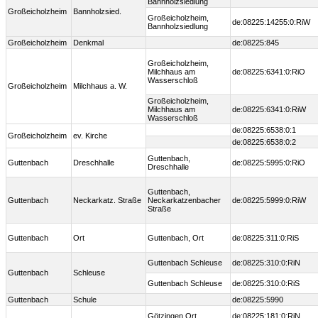
Bannholzsiedlung
Großeicholzheim
Bannholzsied.
Großeicholzheim,
de:08225:14255:0:RiW
Bannholzsiedlung
Großeicholzheim
Denkmal
de:08225:845
Großeicholzheim,
Milchhaus am
de:08225:6341:0:RiO
Wasserschloß
Großeicholzheim
Milchhaus a. W.
Großeicholzheim,
Milchhaus am
de:08225:6341:0:RiW
Wasserschloß
de:08225:6538:0:1
Großeicholzheim
ev. Kirche
de:08225:6538:0:2
Guttenbach,
Guttenbach
Dreschhalle
de:08225:5995:0:RiO
Dreschhalle
Guttenbach,
Guttenbach
Neckarkatz. Straße
Neckarkatzenbacher
de:08225:5999:0:RiW
Straße
Guttenbach
Ort
Guttenbach, Ort
de:08225:311:0:RiS
Guttenbach Schleuse
de:08225:310:0:RiN
Guttenbach
Schleuse
Guttenbach Schleuse
de:08225:310:0:RiS
Guttenbach
Schule
de:08225:5990
Götzingen Ort
de:08225:181:0:RiN