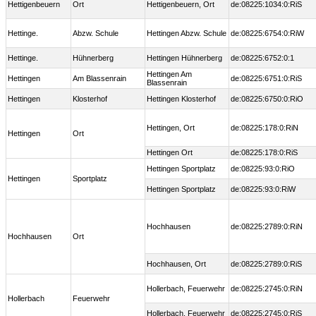
Hettigenbeuern
Ort
Hettigenbeuern, Ort
de:08225:1034:0:RiS
Hettinge.
Abzw. Schule
Hettingen Abzw. Schule
de:08225:6754:0:RiW
Hettinge.
Hühnerberg
Hettingen Hühnerberg
de:08225:6752:0:1
Hettingen Am
Hettingen
Am Blassenrain
de:08225:6751:0:RiS
Blassenrain
Hettingen
Klosterhof
Hettingen Klosterhof
de:08225:6750:0:RiO
Hettingen, Ort
de:08225:178:0:RiN
Hettingen
Ort
Hettingen Ort
de:08225:178:0:RiS
Hettingen Sportplatz
de:08225:93:0:RiO
Hettingen
Sportplatz
Hettingen Sportplatz
de:08225:93:0:RiW
Hochhausen
de:08225:2789:0:RiN
Hochhausen
Ort
Hochhausen, Ort
de:08225:2789:0:RiS
Hollerbach, Feuerwehr
de:08225:2745:0:RiN
Hollerbach
Feuerwehr
Hollerbach, Feuerwehr
de:08225:2745:0:RiS