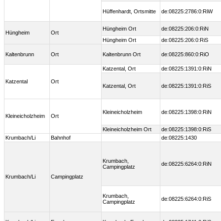
Hüffenhardt, Ortsmitte
de:08225:2786:0:RiW
Hüngheim Ort
de:08225:206:0:RiN
Hüngheim
Ort
Hüngheim Ort
de:08225:206:0:RiS
Kaltenbrunn
Ort
Kaltenbrunn Ort
de:08225:860:0:RiO
Katzental, Ort
de:08225:1391:0:RiN
Katzental
Ort
Katzental, Ort
de:08225:1391:0:RiS
Kleineicholzheim
de:08225:1398:0:RiN
Kleineicholzheim
Ort
Kleineicholzheim Ort
de:08225:1398:0:RiS
Krumbach/Li
Bahnhof
de:08225:1430
Krumbach,
de:08225:6264:0:RiN
Campingplatz
Krumbach/Li
Campingplatz
Krumbach,
de:08225:6264:0:RiS
Campingplatz