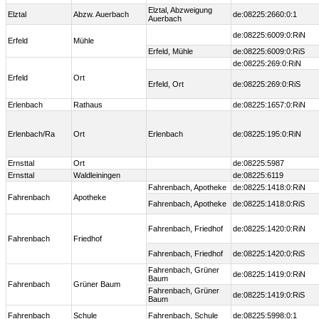
Elztal, Abzweigung
Elztal
Abzw. Auerbach
de:08225:2660:0:1
Auerbach
de:08225:6009:0:RiN
Erfeld
Mühle
Erfeld, Mühle
de:08225:6009:0:RiS
de:08225:269:0:RiN
Erfeld
Ort
Erfeld, Ort
de:08225:269:0:RiS
Erlenbach
Rathaus
de:08225:1657:0:RiN
Erlenbach/Ra
Ort
Erlenbach
de:08225:195:0:RiN
Ernsttal
Ort
de:08225:5987
Ernsttal
Waldleiningen
de:08225:6119
Fahrenbach, Apotheke
de:08225:1418:0:RiN
Fahrenbach
Apotheke
Fahrenbach, Apotheke
de:08225:1418:0:RiS
Fahrenbach, Friedhof
de:08225:1420:0:RiN
Fahrenbach
Friedhof
Fahrenbach, Friedhof
de:08225:1420:0:RiS
Fahrenbach, Grüner
de:08225:1419:0:RiN
Baum
Fahrenbach
Grüner Baum
Fahrenbach, Grüner
de:08225:1419:0:RiS
Baum
Fahrenbach
Schule
Fahrenbach, Schule
de:08225:5998:0:1