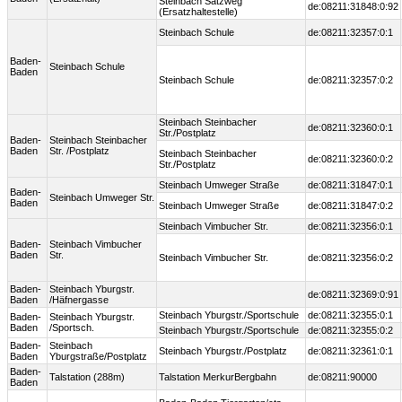
Steinbach Satzweg
de:08211:31848:0:92
(Ersatzhaltestelle)
Steinbach Schule
de:08211:32357:0:1
Baden-
Steinbach Schule
Baden
Steinbach Schule
de:08211:32357:0:2
Steinbach Steinbacher
de:08211:32360:0:1
Str./Postplatz
Baden-
Steinbach Steinbacher
Baden
Str. /Postplatz
Steinbach Steinbacher
de:08211:32360:0:2
Str./Postplatz
Steinbach Umweger Straße
de:08211:31847:0:1
Baden-
Steinbach Umweger Str.
Baden
Steinbach Umweger Straße
de:08211:31847:0:2
Steinbach Vimbucher Str.
de:08211:32356:0:1
Baden-
Steinbach Vimbucher
Baden
Str.
Steinbach Vimbucher Str.
de:08211:32356:0:2
Baden-
Steinbach Yburgstr.
de:08211:32369:0:91
Baden
/Häfnergasse
Steinbach Yburgstr./Sportschule
de:08211:32355:0:1
Baden-
Steinbach Yburgstr.
Baden
/Sportsch.
Steinbach Yburgstr./Sportschule
de:08211:32355:0:2
Baden-
Steinbach
Steinbach Yburgstr./Postplatz
de:08211:32361:0:1
Baden
Yburgstraße/Postplatz
Baden-
Talstation (288m)
Talstation MerkurBergbahn
de:08211:90000
Baden