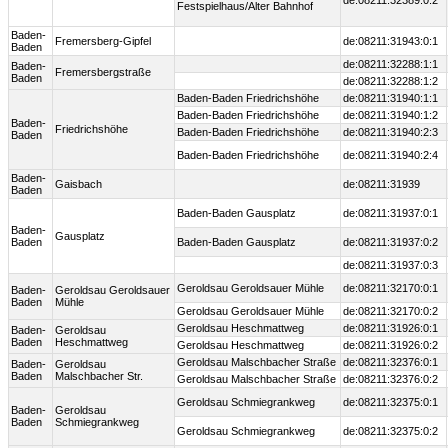
de:08211:32389:0:2
Festspielhaus/Alter Bahnhof
Baden-
Fremersberg-Gipfel
de:08211:31943:0:1
Baden
de:08211:32288:1:1
Baden-
Fremersbergstraße
Baden
de:08211:32288:1:2
Baden-Baden Friedrichshöhe
de:08211:31940:1:1
Baden-Baden Friedrichshöhe
de:08211:31940:1:2
Baden-
Friedrichshöhe
Baden-Baden Friedrichshöhe
de:08211:31940:2:3
Baden
Baden-Baden Friedrichshöhe
de:08211:31940:2:4
Baden-
Gaisbach
de:08211:31939
Baden
Baden-Baden Gausplatz
de:08211:31937:0:1
Baden-
Gausplatz
Baden
Baden-Baden Gausplatz
de:08211:31937:0:2
de:08211:31937:0:3
Geroldsau Geroldsauer Mühle
de:08211:32170:0:1
Baden-
Geroldsau Geroldsauer
Baden
Mühle
Geroldsau Geroldsauer Mühle
de:08211:32170:0:2
Geroldsau Heschmattweg
de:08211:31926:0:1
Baden-
Geroldsau
Baden
Heschmattweg
Geroldsau Heschmattweg
de:08211:31926:0:2
Geroldsau Malschbacher Straße
de:08211:32376:0:1
Baden-
Geroldsau
Baden
Malschbacher Str.
Geroldsau Malschbacher Straße
de:08211:32376:0:2
Geroldsau Schmiegrankweg
de:08211:32375:0:1
Baden-
Geroldsau
Baden
Schmiegrankweg
Geroldsau Schmiegrankweg
de:08211:32375:0:2