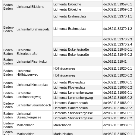
Lichtental Bildeiche
de:08211:31959:0:1
Baden-
Lichtental Bildeiche
Baden
Lichtental Bildeiche
de:08211:31959:0:2
Lichtental Brahmsplatz
de:08211:32370:1:1
Baden-
Lichtental Brahmsplatz
de:08211:32370:1:2
Lichtental Brahmsplatz
Baden
de:08211:32370:2:3
de:08211:32370:2:4
Lichtental Eckerlestraße
de:08211:31948:0:1
Baden-
Lichtental
Baden
Eckerlestraße
Lichtental Eckerlestraße
de:08211:31948:0:2
Baden-
Lichtental Fischkultur
de:08211:31941
Baden
Höllhäuserweg
de:08211:31920:0:1
Baden-
Lichtental
Baden
Höllhäuserweg
Höllhäuserweg
de:08211:31920:0:2
Lichtental Klosterplatz
de:08211:31908:0:1
Baden-
Lichtental Klosterplatz
Baden
Lichtental Klosterplatz
de:08211:31908:0:2
Lichtental Lerchenbergweg
de:08211:31903:0:1
Baden-
Lichtental
Baden
Lerchenbergweg
Lichtental Lerchenbergweg
de:08211:31903:0:2
Lichtental Sauersbosch
de:08211:31866:0:1
Baden-
Lichtental Sauersbosch
Baden
Lichtental Sauersbosch
de:08211:31866:0:2
Lichtental Steinackergasse
de:08211:31851:0:1
Baden-
Lichtental
Baden
Steinackergasse
Lichtental Steinackergasse
de:08211:31851:0:2
Baden-
Malschbach
Malschbach
de:08211:31898:0:1
Baden
Baden-
Mariahalden
Maria Halden
de:08211:31897:0:1