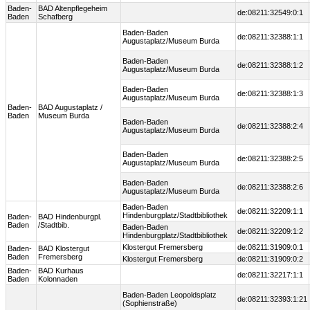
Baden-
BAD Altenpflegeheim
de:08211:32549:0:1
Baden
Schafberg
Baden-Baden
de:08211:32388:1:1
Augustaplatz/Museum Burda
Baden-Baden
de:08211:32388:1:2
Augustaplatz/Museum Burda
Baden-Baden
de:08211:32388:1:3
Augustaplatz/Museum Burda
Baden-
BAD Augustaplatz /
Baden
Museum Burda
Baden-Baden
de:08211:32388:2:4
Augustaplatz/Museum Burda
Baden-Baden
de:08211:32388:2:5
Augustaplatz/Museum Burda
Baden-Baden
de:08211:32388:2:6
Augustaplatz/Museum Burda
Baden-Baden
de:08211:32209:1:1
Hindenburgplatz/Stadtbibliothek
Baden-
BAD Hindenburgpl.
Baden
/Stadtbib.
Baden-Baden
de:08211:32209:1:2
Hindenburgplatz/Stadtbibliothek
Klostergut Fremersberg
de:08211:31909:0:1
Baden-
BAD Klostergut
Baden
Fremersberg
Klostergut Fremersberg
de:08211:31909:0:2
Baden-
BAD Kurhaus
de:08211:32217:1:1
Baden
Kolonnaden
Baden-Baden Leopoldsplatz
de:08211:32393:1:21
(Sophienstraße)