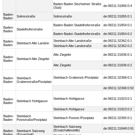
Baden-Baden Sinzheimer Straße
de:08211:31856:0:4
(Süd)
Baden-
Solmsstraße
Solmsstraße
de:08211:31855:0:1
Baden
Baden-Baden Stadelhoferstraße
de:08211:31854:0:1
Baden-
Stadelhoferstraße
Baden
Baden-Baden Stadelhoferstraße
de:08211:31854:0:2
Steinbach Alte Landstraße
de:08211:32362:0:1
Baden-
Steinbach Alte Landstr.
Baden
Steinbach Alte Landstraße
de:08211:32362:0:2
Alte Ziegelei
de:08211:31836:0:1
Baden-
Steinbach Alte Ziegelei
Baden
Alte Ziegelei
de:08211:31836:0:2
Steinbach Grabenstr./Postplatz
de:08211:32368:0:1
Baden-
Steinbach
Baden
Grabenstraße/Postplatz
de:08211:32368:0:92
Steinbach Hohlgasse
de:08211:31923:0:1
Baden-
Steinbach Hohlgasse
Baden
Steinbach Hohlgasse
de:08211:31923:0:2
Baden-
Steinbach
Steinbach Poststr./Postplatz
de:08211:32365:0:1
Baden
Poststraße/Postplatz
Steinbach Satzweg
de:08211:31848:0:91
(Ersatzhaltestelle)
Baden-
Steinbach Satzweg
Baden
(Ersatzhalt)