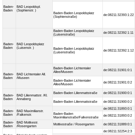
Baden-
BAD Leopoldspl.
Baden
(Sophienstr. )
Baden-Baden Leopoldsplatz
de:08211:32393:1:22
(Sophienstraße)
Baden-Baden Leopoldsplatz
de:08211:32392:1:11
(Luisenstraße)
Baden-
BAD Leopoldsplatz
Baden
(Luisenstr. )
Baden-Baden Leopoldsplatz
de:08211:32392:1:12
(Luisenstraße)
Baden-Baden Lichtentaler
de:08211:31901:0:1
Allee/Museen
Baden-
BAD Lichtentaler All.
Baden
/Museen
Baden-Baden Lichtentaler
de:08211:31901:0:2
Allee/Museen
Baden-Baden Lilienmattstraße
de:08211:31900:0:1
Baden-
BAD Lilienmattstr. /Kl.
Baden
Annaberg
Baden-Baden Lilienmattstraße
de:08211:31900:0:2
de:08211:31893:0:1
Baden-
BAD Maximilianstr.
Baden-Baden
Baden
/Falkenstr.
de:08211:31893:0:2
Maximilianstraße/Falkenstraße
Baden-
BAD Moltkestr.
Moltkestraße / Rosengarten
de:08211:31889:0:1
Baden
/Rosengarten
de:08211:32254:2:3