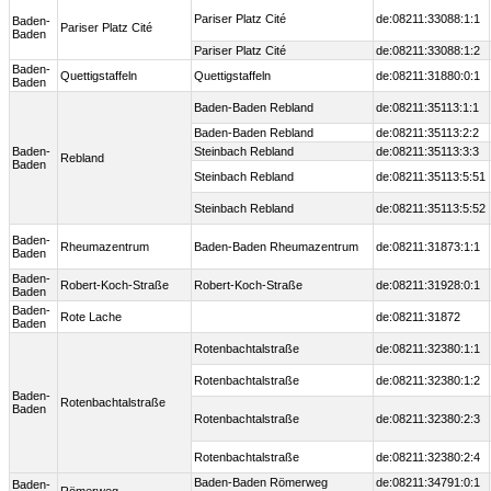
Pariser Platz Cité
de:08211:33088:1:1
Baden-
Pariser Platz Cité
Baden
Pariser Platz Cité
de:08211:33088:1:2
Baden-
Quettigstaffeln
Quettigstaffeln
de:08211:31880:0:1
Baden
Baden-Baden Rebland
de:08211:35113:1:1
Baden-Baden Rebland
de:08211:35113:2:2
Baden-
Steinbach Rebland
de:08211:35113:3:3
Rebland
Baden
Steinbach Rebland
de:08211:35113:5:51
Steinbach Rebland
de:08211:35113:5:52
Baden-
Rheumazentrum
Baden-Baden Rheumazentrum
de:08211:31873:1:1
Baden
Baden-
Robert-Koch-Straße
Robert-Koch-Straße
de:08211:31928:0:1
Baden
Baden-
Rote Lache
de:08211:31872
Baden
Rotenbachtalstraße
de:08211:32380:1:1
Rotenbachtalstraße
de:08211:32380:1:2
Baden-
Rotenbachtalstraße
Baden
Rotenbachtalstraße
de:08211:32380:2:3
Rotenbachtalstraße
de:08211:32380:2:4
Baden-Baden Römerweg
de:08211:34791:0:1
Baden-