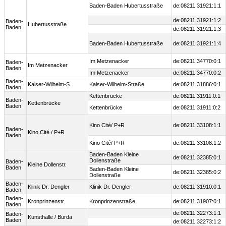
Baden-Baden Hubertusstraße
de:08211:31921:1:1
de:08211:31921:1:2
Baden-
Hubertusstraße
Baden
de:08211:31921:1:3
Baden-Baden Hubertusstraße
de:08211:31921:1:4
Im Metzenacker
de:08211:34770:0:1
Baden-
Im Metzenacker
Baden
Im Metzenacker
de:08211:34770:0:2
Baden-
Kaiser-Wilhelm-S.
Kaiser-Wilhelm-Straße
de:08211:31886:0:1
Baden
Kettenbrücke
de:08211:31911:0:1
Baden-
Kettenbrücke
Baden
Kettenbrücke
de:08211:31911:0:2
Kino Cité/ P+R
de:08211:33108:1:1
Baden-
Kino Cité / P+R
Baden
Kino Cité/ P+R
de:08211:33108:1:2
Baden-Baden Kleine
de:08211:32385:0:1
Dollenstraße
Baden-
Kleine Dollenstr.
Baden
Baden-Baden Kleine
de:08211:32385:0:2
Dollenstraße
Baden-
Klinik Dr. Dengler
Klinik Dr. Dengler
de:08211:31910:0:1
Baden
Baden-
Kronprinzenstr.
Kronprinzenstraße
de:08211:31907:0:1
Baden
de:08211:32273:1:1
Baden-
Kunsthalle / Burda
Baden
de:08211:32273:1:2