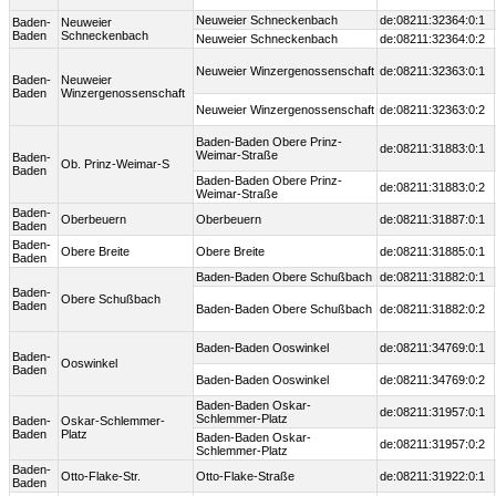
Neuweier Schneckenbach
de:08211:32364:0:1
Baden-
Neuweier
Baden
Schneckenbach
Neuweier Schneckenbach
de:08211:32364:0:2
Neuweier Winzergenossenschaft
de:08211:32363:0:1
Baden-
Neuweier
Baden
Winzergenossenschaft
Neuweier Winzergenossenschaft
de:08211:32363:0:2
Baden-Baden Obere Prinz-
de:08211:31883:0:1
Weimar-Straße
Baden-
Ob. Prinz-Weimar-S
Baden
Baden-Baden Obere Prinz-
de:08211:31883:0:2
Weimar-Straße
Baden-
Oberbeuern
Oberbeuern
de:08211:31887:0:1
Baden
Baden-
Obere Breite
Obere Breite
de:08211:31885:0:1
Baden
Baden-Baden Obere Schußbach
de:08211:31882:0:1
Baden-
Obere Schußbach
Baden
Baden-Baden Obere Schußbach
de:08211:31882:0:2
Baden-Baden Ooswinkel
de:08211:34769:0:1
Baden-
Ooswinkel
Baden
Baden-Baden Ooswinkel
de:08211:34769:0:2
Baden-Baden Oskar-
de:08211:31957:0:1
Schlemmer-Platz
Baden-
Oskar-Schlemmer-
Baden
Platz
Baden-Baden Oskar-
de:08211:31957:0:2
Schlemmer-Platz
Baden-
Otto-Flake-Str.
Otto-Flake-Straße
de:08211:31922:0:1
Baden