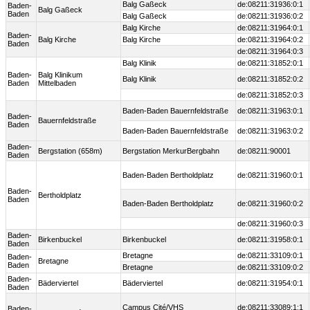
Balg Gaßeck
de:08211:31936:0:1
Baden-
Balg Gaßeck
Baden
Balg Gaßeck
de:08211:31936:0:2
Balg Kirche
de:08211:31964:0:1
Baden-
Balg Kirche
Balg Kirche
de:08211:31964:0:2
Baden
de:08211:31964:0:3
Balg Klinik
de:08211:31852:0:1
Baden-
Balg Klinikum
Balg Klinik
de:08211:31852:0:2
Baden
Mittelbaden
de:08211:31852:0:3
Baden-Baden Bauernfeldstraße
de:08211:31963:0:1
Baden-
Bauernfeldstraße
Baden
Baden-Baden Bauernfeldstraße
de:08211:31963:0:2
Baden-
Bergstation (658m)
Bergstation MerkurBergbahn
de:08211:90001
Baden
Baden-Baden Bertholdplatz
de:08211:31960:0:1
Baden-
Bertholdplatz
Baden
Baden-Baden Bertholdplatz
de:08211:31960:0:2
de:08211:31960:0:3
Baden-
Birkenbuckel
Birkenbuckel
de:08211:31958:0:1
Baden
Bretagne
de:08211:33109:0:1
Baden-
Bretagne
Baden
Bretagne
de:08211:33109:0:2
Baden-
Bäderviertel
Bäderviertel
de:08211:31954:0:1
Baden
Campus Cité/VHS
de:08211:33089:1:1
Baden-