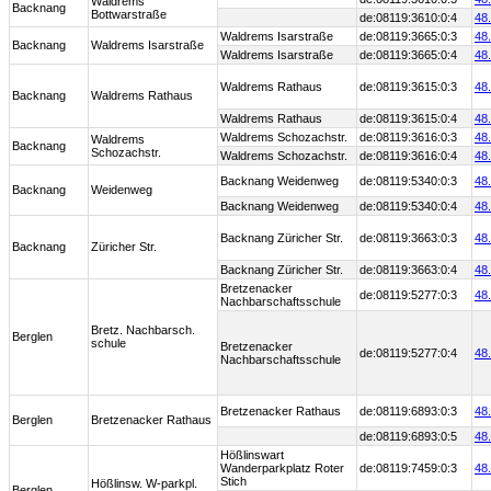
Waldrems
Backnang
Bottwarstraße
de:08119:3610:0:4
48
Waldrems Isarstraße
de:08119:3665:0:3
48
Backnang
Waldrems Isarstraße
Waldrems Isarstraße
de:08119:3665:0:4
48
Waldrems Rathaus
de:08119:3615:0:3
48
Backnang
Waldrems Rathaus
Waldrems Rathaus
de:08119:3615:0:4
48
Waldrems Schozachstr.
de:08119:3616:0:3
48
Waldrems
Backnang
Schozachstr.
Waldrems Schozachstr.
de:08119:3616:0:4
48
Backnang Weidenweg
de:08119:5340:0:3
48
Backnang
Weidenweg
Backnang Weidenweg
de:08119:5340:0:4
48
Backnang Züricher Str.
de:08119:3663:0:3
48
Backnang
Züricher Str.
Backnang Züricher Str.
de:08119:3663:0:4
48
Bretzenacker
de:08119:5277:0:3
48
Nachbarschaftsschule
Bretz. Nachbarsch.
Berglen
schule
Bretzenacker
de:08119:5277:0:4
48
Nachbarschaftsschule
Bretzenacker Rathaus
de:08119:6893:0:3
48
Berglen
Bretzenacker Rathaus
de:08119:6893:0:5
48
Hößlinswart
Wanderparkplatz Roter
de:08119:7459:0:3
48
Stich
Hößlinsw. W-parkpl.
Berglen