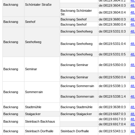
de:08119:3604:0:2
48
Backnang
Schöntaler Straße
de:08119:3604:0:3
48
Backnang Schöntaler
de:08119:3604:0:4
48
Str.
Backnang Seehof
de:08119:3680:0:3
48
Backnang
Seehof
Backnang Seehof
de:08119:3680:0:4
48
Backnang Seehofweg
de:08119:5331:0:3
48
Backnang
Seehofweg
Backnang Seehofweg
de:08119:5331:0:4
48
Backnang Seehofweg
de:08119:5331:0:5
48
Backnang Seminar
de:08119:5350:0:3
48
Backnang
Seminar
Backnang Seminar
de:08119:5350:0:4
48
Backnang Sommerrain
de:08119:5338:1:3
48
Backnang
Sommerrain
Backnang Sommerrain
de:08119:5338:1:4
48
Backnang
Stadtmühle
Backnang Stadtmühle
de:08119:3638:0:3
48
Backnang
Staigacker
Backnang Staigacker
de:08119:6687:0:3
48
de:08119:6917:0:3
48
Backnang
Steinbach Backhaus
de:08119:6917:0:4
48
Backnang
Steinbach Dorfhalle
Steinbach Dorfhalle
de:08119:5343:1:3
48