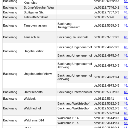
Backnang
de:08119:6939:0:3
48
Kieshofstr.
Backnang
Strümpfelbacher Weg
de:08119:7746:0:1
48
Backnang
Stuttgarter Str.
de:08119:7737:0:3
48
Backnang
Talstraße/Zollamt
de:08119:5326
48
Backnang
Backnang
Tausgymnasium
de:08119:5339:0:3
48
Tausgymnasium
Backnang
Tausschule
Backnang Tausschule
de:08119:3731:0:3
48
Backnang Ungeheuerhof
de:08119:4975:0:3
48
Backnang
Ungeheuerhof
Backnang Ungeheuerhof
de:08119:4975:0:4
48
Backnang Ungeheuerhof
de:08119:4973:0:3
48
Abzweig
Backnang
Ungeheuerhof Abzw.
Backnang Ungeheuerhof
de:08119:4973:0:4
48
Abzweig
de:08119:4973:0:5
48
Backnang
Unterschöntal
Backnang Unterschöntal
de:08119:5353:0:3
48
Backnang
Waldeck
de:08119:5341
48
Backnang Waldfriedhof
de:08119:5322:0:3
48
Backnang
Waldfriedhof
Backnang Waldfriedhof
de:08119:5322:0:3
48
de:08119:5322:0:4
48
Waldrems B 14
de:08119:3614:0:3
48
Backnang
Waldrems B14
Waldrems B 14
de:08119:3614:0:4
48
de:08119:3610:0:3
48