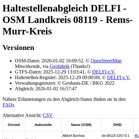
Haltestellenabgleich DELFI -
OSM Landkreis 08119 - Rems-
Murr-Kreis
Versionen
OSM-Daten: 2026-01-02 16:09:52, ©
OpenStreetMap
Mitwirkende, via
Geofabrik
(Thanks!)
GTFS-Daten: 2025-12-29 13:03:41, ©
DELFI e.V.
Haltestellen-Register: 2025-12-29 09:00:09, ©
DELFI e.V.
Verwaltungsgrenzen: © Geobasis-DE / BKG 2022
Abgleich: 2026-01-02 16:57:47
Nähere Erläuterungen zu den Abgleich-Status finden sie in den
FAQs
Alternative Ansicht:
CSV
Ortsteil
Haltestelle
Name (OSM)
DHID
Alfdorf Bonholz
de:08119:3257:0:1
48