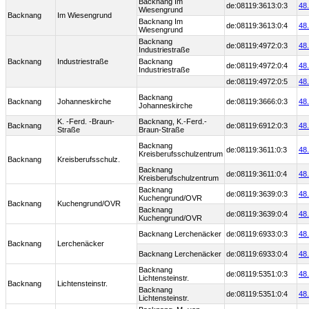
Backnang Im
de:08119:3613:0:3
48
Wiesengrund
Backnang
Im Wiesengrund
Backnang Im
de:08119:3613:0:4
48
Wiesengrund
Backnang
de:08119:4972:0:3
48
Industriestraße
Backnang
Industriestraße
Backnang
de:08119:4972:0:4
48
Industriestraße
de:08119:4972:0:5
48
Backnang
Backnang
Johanneskirche
de:08119:3666:0:3
48
Johanneskirche
K. -Ferd. -Braun-
Backnang, K.-Ferd.-
Backnang
de:08119:6912:0:3
48
Straße
Braun-Straße
Backnang
de:08119:3611:0:3
48
Kreisberufsschulzentrum
Backnang
Kreisberufsschulz.
Backnang
de:08119:3611:0:4
48
Kreisberufschulzentrum
Backnang
de:08119:3639:0:3
48
Kuchengrund/OVR
Backnang
Kuchengrund/OVR
Backnang
de:08119:3639:0:4
48
Kuchengrund/OVR
Backnang Lerchenäcker
de:08119:6933:0:3
48
Backnang
Lerchenäcker
Backnang Lerchenäcker
de:08119:6933:0:4
48
Backnang
de:08119:5351:0:3
48
Lichtensteinstr.
Backnang
Lichtensteinstr.
Backnang
de:08119:5351:0:4
48
Lichtensteinstr.