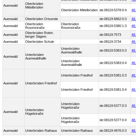
Oberbrüden
Auenwald
Mittelbrüden
Oberbrüden Mittelbrüden
de:08119:5378:0:4
48
Auenwald
Oberbrüden Ortsende
de:08119:6862:0:3
48
Oberbrüden
Oberbrüden
Auenwald
de:08119:5380:1:3
48
Rosenstraße
Rosenstraße
Oberbrüden Rottm.
Auenwald
de:08119:7573
48
berger Sägem.
Auenwald
Oberbrüden Schule
de:08119:3734
48
Unterbrüden
de:08119:5383:0:3
48
Auenwaldhalle
Unterbrüden
Auenwald
Auenwaldhalle
Unterbrüden
de:08119:5383:0:4
48
Auenwaldhalle
Unterbrüden Friedhof
de:08119:5381:0:3
48
Auenwald
Unterbrüden Friedhof
Unterbrüden Friedhof
de:08119:5381:0:4
48
Unterbrüden
de:08119:5377:0:3
48
Hügelstraße
Unterbrüden
Auenwald
Hügelstraße
Unterbrüden
de:08119:5377:0:4
48
Hügelstraße
Auenwald
Unterbrüden Rathaus
Unterbrüden Rathaus
de:08119:4976:0:3
48