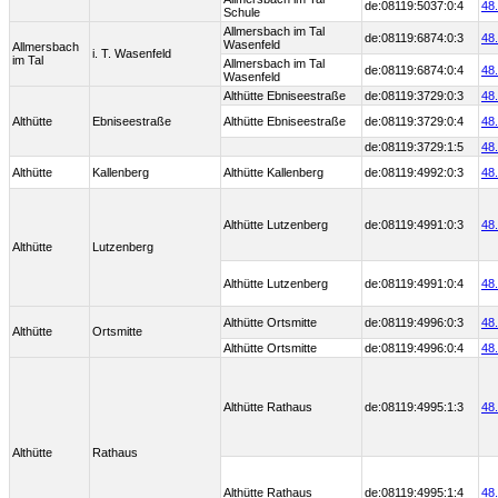
de:08119:5037:0:4
48
Schule
Allmersbach im Tal
de:08119:6874:0:3
48
Wasenfeld
Allmersbach
i. T. Wasenfeld
im Tal
Allmersbach im Tal
de:08119:6874:0:4
48
Wasenfeld
Althütte Ebniseestraße
de:08119:3729:0:3
48
Althütte
Ebniseestraße
Althütte Ebniseestraße
de:08119:3729:0:4
48
de:08119:3729:1:5
48
Althütte
Kallenberg
Althütte Kallenberg
de:08119:4992:0:3
48
Althütte Lutzenberg
de:08119:4991:0:3
48
Althütte
Lutzenberg
Althütte Lutzenberg
de:08119:4991:0:4
48
Althütte Ortsmitte
de:08119:4996:0:3
48
Althütte
Ortsmitte
Althütte Ortsmitte
de:08119:4996:0:4
48
Althütte Rathaus
de:08119:4995:1:3
48
Althütte
Rathaus
Althütte Rathaus
de:08119:4995:1:4
48