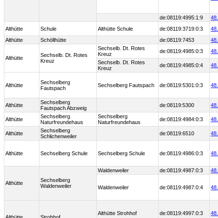
de:08119:4995:1:9
48
Althütte
Schule
Althütte Schule
de:08119:3719:0:3
48
Althütte
Schöllhütte
de:08119:7453
48
Sechselb. Dt. Rotes
de:08119:4985:0:3
48
Kreuz
Sechselb. Dt. Rotes
Althütte
Kreuz
Sechselb. Dt. Rotes
de:08119:4985:0:4
48
Kreuz
Sechselberg
Althütte
Sechselberg Fautspach
de:08119:5301:0:3
48
Fautspach
Sechselberg
Althütte
de:08119:5300
48
Fautspach Abzweig
Sechselberg
Sechselberg
Althütte
de:08119:4984:0:3
48
Naturfreundehaus
Naturfreundehaus
Sechselberg
Althütte
de:08119:6510
48
Schlichenweiler
Althütte
Sechselberg Schule
Sechselberg Schule
de:08119:4986:0:3
48
Waldenweiler
de:08119:4987:0:3
48
Sechselberg
Althütte
Waldenweiler
Waldenweiler
de:08119:4987:0:4
48
Althütte Strohhof
de:08119:4997:0:3
48
Althütte
Strohhof