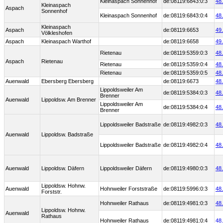
Kleinaspach Sonnenhof
de:08119:6843:0:3
48
Kleinaspach
Aspach
Sonnenhof
Kleinaspach Sonnenhof
de:08119:6843:0:4
48
Kleinaspach
Aspach
de:08119:6653
49
Völkleshofen
Aspach
Kleinaspach Warthof
de:08119:6658
49
Rietenau
de:08119:5359:0:3
48
Aspach
Rietenau
Rietenau
de:08119:5359:0:4
48
Rietenau
de:08119:5359:0:5
48
Auenwald
Ebersberg Ebersberg
de:08119:6673
48
Lippoldsweiler Am
de:08119:5384:0:3
48
Brenner
Auenwald
Lippoldsw. Am Brenner
Lippoldsweiler Am
de:08119:5384:0:4
48
Brenner
Lippoldsweiler Badstraße
de:08119:4982:0:3
48
Auenwald
Lippoldsw. Badstraße
Lippoldsweiler Badstraße
de:08119:4982:0:4
48
Auenwald
Lippoldsw. Däfern
Lippoldsweiler Däfern
de:08119:4980:0:3
48
Lippoldsw. Hohnw.
Auenwald
Hohnweiler Forststraße
de:08119:5996:0:3
48
Forststr.
Hohnweiler Rathaus
de:08119:4981:0:3
48
Lippoldsw. Hohnw.
Auenwald
Rathaus
Hohnweiler Rathaus
de:08119:4981:0:4
48