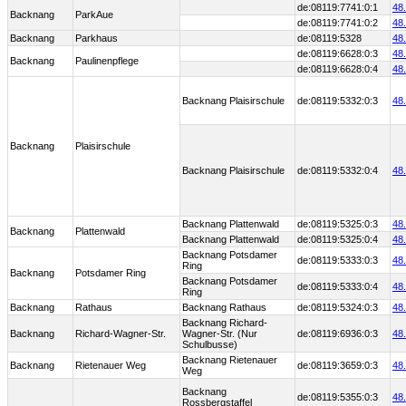
de:08119:7741:0:1
48
Backnang
ParkAue
de:08119:7741:0:2
48
Backnang
Parkhaus
de:08119:5328
48
de:08119:6628:0:3
48
Backnang
Paulinenpflege
de:08119:6628:0:4
48
Backnang Plaisirschule
de:08119:5332:0:3
48
Backnang
Plaisirschule
Backnang Plaisirschule
de:08119:5332:0:4
48
Backnang Plattenwald
de:08119:5325:0:3
48
Backnang
Plattenwald
Backnang Plattenwald
de:08119:5325:0:4
48
Backnang Potsdamer
de:08119:5333:0:3
48
Ring
Backnang
Potsdamer Ring
Backnang Potsdamer
de:08119:5333:0:4
48
Ring
Backnang
Rathaus
Backnang Rathaus
de:08119:5324:0:3
48
Backnang Richard-
Backnang
Richard-Wagner-Str.
Wagner-Str. (Nur
de:08119:6936:0:3
48
Schulbusse)
Backnang Rietenauer
Backnang
Rietenauer Weg
de:08119:3659:0:3
48
Weg
Backnang
de:08119:5355:0:3
48
Rossbergstaffel