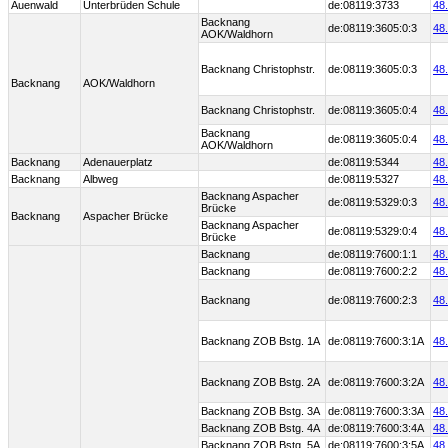
Auenwald
Unterbrüden Schule
de:08119:3733
48
Backnang
de:08119:3605:0:3
48
AOK/Waldhorn
Backnang Christophstr.
de:08119:3605:0:3
48
Backnang
AOK/Waldhorn
Backnang Christophstr.
de:08119:3605:0:4
48
Backnang
de:08119:3605:0:4
48
AOK/Waldhorn
Backnang
Adenauerplatz
de:08119:5344
48
Backnang
Albweg
de:08119:5327
48
Backnang Aspacher
de:08119:5329:0:3
48
Brücke
Backnang
Aspacher Brücke
Backnang Aspacher
de:08119:5329:0:4
48
Brücke
Backnang
de:08119:7600:1:1
48
Backnang
de:08119:7600:2:2
48
Backnang
de:08119:7600:2:3
48
Backnang ZOB Bstg. 1A
de:08119:7600:3:1A
48
Backnang ZOB Bstg. 2A
de:08119:7600:3:2A
48
Backnang ZOB Bstg. 3A
de:08119:7600:3:3A
48
Backnang ZOB Bstg. 4A
de:08119:7600:3:4A
48
Backnang ZOB Bstg. 5A
de:08119:7600:3:5A
48