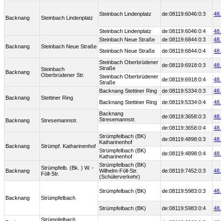
Steinbach Lindenplatz
de:08119:6046:0:3
48
Backnang
Steinbach Lindenplatz
Steinbach Lindenplatz
de:08119:6046:0:4
48
Steinbach Neue Straße
de:08119:6844:0:3
48
Backnang
Steinbach Neue Straße
Steinbach Neue Straße
de:08119:6844:0:4
48
Steinbach Oberbrüdener
de:08119:6918:0:3
48
Straße
Steinbach
Backnang
Oberbrüdener Str.
Steinbach Oberbrüdener
de:08119:6918:0:4
48
Straße
Backnang Stettiner Ring
de:08119:5334:0:3
48
Backnang
Stettiner Ring
Backnang Stettiner Ring
de:08119:5334:0:4
48
Backnang
de:08119:3658:0:3
48
Stresemannstr.
Backnang
Stresemannstr.
de:08119:3658:0:4
48
Strümpfelbach (BK)
de:08119:4898:0:3
48
Katharinenhof
Backnang
Strümpf. Katharinenhof
Strümpfelbach (BK)
de:08119:4898:0:4
48
Katharinenhof
Strümpfelbach (BK)
Strümpfelb. (Bk. ) W. -
Backnang
Wilhelm-Föll-Str.
de:08119:7452:0:3
48
Föll-Str.
(Schülerverkehr)
Strümpfelbach (BK)
de:08119:5983:0:3
48
Backnang
Strümpfelbach
Strümpfelbach (BK)
de:08119:5983:0:4
48
Strümpfelbach