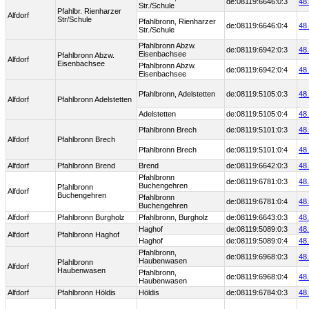
de:08119:6646:0:3
48
Str./Schule
Pfahlbr. Rienharzer
Alfdorf
Str/Schule
Pfahlbronn, Rienharzer
de:08119:6646:0:4
48
Str./Schule
Pfahlbronn Abzw.
de:08119:6942:0:3
48
Eisenbachsee
Pfahlbronn Abzw.
Alfdorf
Eisenbachsee
Pfahlbronn Abzw.
de:08119:6942:0:4
48
Eisenbachsee
Pfahlbronn, Adelstetten
de:08119:5105:0:3
48
Alfdorf
Pfahlbronn Adelstetten
Adelstetten
de:08119:5105:0:4
48
Pfahlbronn Brech
de:08119:5101:0:3
48
Alfdorf
Pfahlbronn Brech
Pfahlbronn Brech
de:08119:5101:0:4
48
Alfdorf
Pfahlbronn Brend
Brend
de:08119:6642:0:3
48
Pfahlbronn
de:08119:6781:0:3
48
Buchengehren
Pfahlbronn
Alfdorf
Buchengehren
Pfahlbronn
de:08119:6781:0:4
48
Buchengehren
Alfdorf
Pfahlbronn Burgholz
Pfahlbronn, Burgholz
de:08119:6643:0:3
48
Haghof
de:08119:5089:0:3
48
Alfdorf
Pfahlbronn Haghof
Haghof
de:08119:5089:0:4
48
Pfahlbronn,
de:08119:6968:0:3
48
Haubenwasen
Pfahlbronn
Alfdorf
Haubenwasen
Pfahlbronn,
de:08119:6968:0:4
48
Haubenwasen
Alfdorf
Pfahlbronn Höldis
Höldis
de:08119:6784:0:3
48