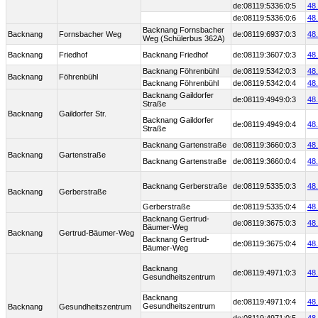
de:08119:5336:0:5
48
de:08119:5336:0:6
48
Backnang Fornsbacher
Backnang
Fornsbacher Weg
de:08119:6937:0:3
48
Weg (Schülerbus 362A)
Backnang
Friedhof
Backnang Friedhof
de:08119:3607:0:3
48
Backnang Föhrenbühl
de:08119:5342:0:3
48
Backnang
Föhrenbühl
Backnang Föhrenbühl
de:08119:5342:0:4
48
Backnang Gaildorfer
de:08119:4949:0:3
48
Straße
Backnang
Gaildorfer Str.
Backnang Gaildorfer
de:08119:4949:0:4
48
Straße
Backnang Gartenstraße
de:08119:3660:0:3
48
Backnang
Gartenstraße
Backnang Gartenstraße
de:08119:3660:0:4
48
Backnang Gerberstraße
de:08119:5335:0:3
48
Backnang
Gerberstraße
Gerberstraße
de:08119:5335:0:4
48
Backnang Gertrud-
de:08119:3675:0:3
48
Bäumer-Weg
Backnang
Gertrud-Bäumer-Weg
Backnang Gertrud-
de:08119:3675:0:4
48
Bäumer-Weg
Backnang
de:08119:4971:0:3
48
Gesundheitszentrum
Backnang
de:08119:4971:0:4
48
Gesundheitszentrum
Backnang
Gesundheitszentrum