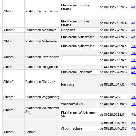
Pfahlbronn Lorcher
de:08119:5092:0:3
48
Straße
Alfdorf
Pfahlbronn Lorcher Str.
Pfahlbronn Lorcher
de:08119:5092:0:4
48
Straße
Alfdorf
Pfahlbronn Mannholz
Mannholz
de:08119:6645:0:3
48
Pfahlbronn Mittelweiler
de:08119:6780:0:3
48
Alfdorf
Pfahlbronn Mittelweiler
Pfahlbronn Mittelweiler
de:08119:6780:0:4
48
de:08119:5090:0:3
48
Alfdorf
Pfahlbronn Petershalde
de:08119:5090:0:4
48
Alfdorf
Pfahlbronn Pflegeheim
de:08119:6967:0:3
48
Pfahlbronn, Rienharz
de:08119:6647:0:3
48
Alfdorf
Pfahlbronn Rienharz
Rienharz
de:08119:6647:0:4
48
Alfdorf
Pfahlbronn Voggenberg
de:08119:6783
48
Welzheimer Str.
de:08119:5091:0:3
48
Pfahlbronn Welzheimer
Alfdorf
Str.
Pfahlbronn, Welzheimer
de:08119:5091:0:4
48
Str.
de:08119:6640:0:1
48
Alfdorf, Schule
de:08119:6640:0:2
48
Alfdorf
Schule