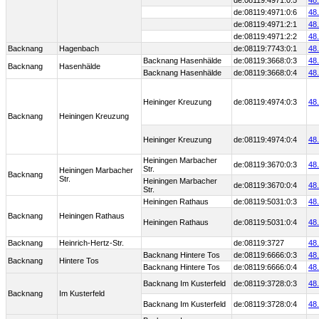
de:08119:4971:0:5
48
de:08119:4971:0:6
48
de:08119:4971:2:1
48
de:08119:4971:2:2
48
Backnang
Hagenbach
de:08119:7743:0:1
48
Backnang Hasenhälde
de:08119:3668:0:3
48
Backnang
Hasenhälde
Backnang Hasenhälde
de:08119:3668:0:4
48
Heininger Kreuzung
de:08119:4974:0:3
48
Backnang
Heiningen Kreuzung
Heininger Kreuzung
de:08119:4974:0:4
48
Heiningen Marbacher
de:08119:3670:0:3
48
Str.
Heiningen Marbacher
Backnang
Str.
Heiningen Marbacher
de:08119:3670:0:4
48
Str.
Heiningen Rathaus
de:08119:5031:0:3
48
Backnang
Heiningen Rathaus
Heiningen Rathaus
de:08119:5031:0:4
48
Backnang
Heinrich-Hertz-Str.
de:08119:3727
48
Backnang Hintere Tos
de:08119:6666:0:3
48
Backnang
Hintere Tos
Backnang Hintere Tos
de:08119:6666:0:4
48
Backnang Im Kusterfeld
de:08119:3728:0:3
48
Backnang
Im Kusterfeld
Backnang Im Kusterfeld
de:08119:3728:0:4
48