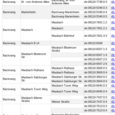
Backnang, M.-von-
Backnang
M. -von-Ardenne-Allee
de:08119:7738:0:3
48
Ardenne-Allee
de:08119:5346:0:3
48
Backnang
Marienheim
Backnang Marienheim
de:08119:5346:0:4
48
Backnang Marienheim
de:08119:5346:0:5
48
Maubach
de:08119:7601:1:2
48
Maubach
de:08119:7601:2:1
48
Backnang
Maubach
Maubach Bahnhof
de:08119:7601:3:3
48
Backnang
Maubach B 14
de:08119:6508
48
Maubach Bludenzer
de:08119:6507:1:3
48
Straße
Maubach Bludenzer
de:08119:6507:1:4
48
Backnang
Str.
de:08119:6507:2:5
48
de:08119:6507:2:6
48
Maubach Rathaus
de:08119:3669:0:3
48
Backnang
Maubach Rathaus
Maubach Rathaus
de:08119:3669:0:4
48
Maubach Salzburger Str.
de:08119:3664:0:3
48
Maubach Salzburger
Backnang
Str.
Maubach Salzburger Str.
de:08119:3664:0:4
48
Maubach Tuxer Weg
de:08119:6845:0:3
48
Backnang
Maubach Tuxer Weg
Maubach Tuxer Weg
de:08119:6845:0:4
48
de:08119:7437:0:3
48
Maubach Wiener
Backnang
Straße
Wiener Straße
de:08119:7437:0:4
48
de:08119:7513:0:3
48
de:08119:7513:0:4
48
Backnang Maubacher