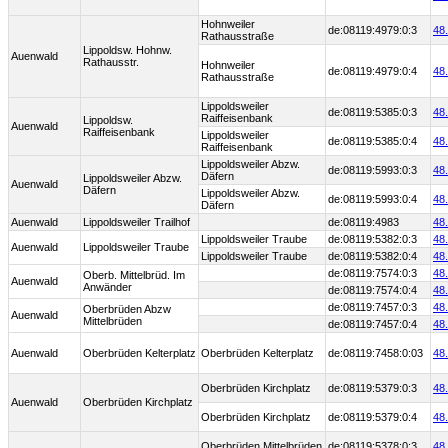
Hohnweiler
de:08119:4979:0:3
48
Rathausstraße
Lippoldsw. Hohnw.
Auenwald
Rathausstr.
Hohnweiler
de:08119:4979:0:4
48
Rathausstraße
Lippoldsweiler
de:08119:5385:0:3
48
Raiffeisenbank
Lippoldsw.
Auenwald
Raiffeisenbank
Lippoldsweiler
de:08119:5385:0:4
48
Raiffeisenbank
Lippoldsweiler Abzw.
de:08119:5993:0:3
48
Däfern
Lippoldsweiler Abzw.
Auenwald
Däfern
Lippoldsweiler Abzw.
de:08119:5993:0:4
48
Däfern
Auenwald
Lippoldsweiler Trailhof
de:08119:4983
48
Lippoldsweiler Traube
de:08119:5382:0:3
48
Auenwald
Lippoldsweiler Traube
Lippoldsweiler Traube
de:08119:5382:0:4
48
de:08119:7574:0:3
48
Oberb. Mittelbrüd. Im
Auenwald
Anwänder
de:08119:7574:0:4
48
de:08119:7457:0:3
48
Oberbrüden Abzw
Auenwald
Mittelbrüden
de:08119:7457:0:4
48
Auenwald
Oberbrüden Kelterplatz
Oberbrüden Kelterplatz
de:08119:7458:0:03
48
Oberbrüden Kirchplatz
de:08119:5379:0:3
48
Auenwald
Oberbrüden Kirchplatz
Oberbrüden Kirchplatz
de:08119:5379:0:4
48
Oberbrüden Mittelbrüden
de:08119:5378:0:3
48