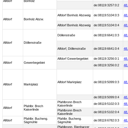
Alfdorf
Bonholz
de:08119:3257:0:2
48
Alfdorf Bonholz Abzweig
de:08119:5104:0:3
48
Alfdorf
Bonholz Abzw.
Alfdorf Bonholz Abzweig
de:08119:5104:0:4
48
Döllenstraße
de:08119:6641:0:3
48
Alfdorf
Döllenstraße
Alfdorf, Döllenstraße
de:08119:6641:0:4
48
Alfdorf Gewerbegebiet
de:08119:3256:0:1
48
Alfdorf
Gewerbegebiet
de:08119:3256:0:2
48
Alfdorf Marktplatz
de:08119:5099:0:3
48
Alfdorf
Marktplatz
de:08119:5099:0:4
48
Pfahlbronn Brech
de:08119:5102:0:3
48
Kaiserlinde
Pfahlbr. Brech
Alfdorf
Kaiserlinde
Pfahlbronn Brech
de:08119:5102:0:4
48
Kaiserlinde
Pfahlbr. Bucheng.
Pfahlbr. Bucheng.
Alfdorf
de:08119:6782:0:3
48
Sägmühle
Sägmühle
Pfahlbronn, Rienharzer