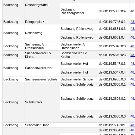
Backnang
Rossbergstaffel
Backnang
de:08119:5355:0:4
48
Rossbergstaffel
Backnang
Röntgenplatz
de:08119:7745:0:1
48
Backnang Rötlensweg
de:08119:6631:0:3
48
Backnang
Rötlensweg
Backnang Rötlensweg
de:08119:6631:0:4
48
Sachsenw. Am
Sachsenweiler Am
Backnang
de:08119:5348:0:3
48
Dresselbach
Dresselbach
Sachsenweiler Ev.
Sachsenweiler Ev.
Backnang
de:08119:5349:0:3
48
Kirche
Kirche
Sachsenweiler Hof
de:08119:5347:0:3
48
Backnang
Sachsenweiler Hof
Sachsenweiler Hof
de:08119:5347:0:4
48
Backnang
Sachsenweiler Schule
Sachsenweiler Schule
de:08119:6935:0:3
48
Backnang Schillerplatz I
de:08119:3608:0:1
48
Backnang Schillerplatz II
de:08119:3608:0:2
48
Backnang
Schillerplatz
Backnang Schillerplatz III
de:08119:3608:0:3
48
Backnang
Schöntaler Höhe
de:08119:7742:0:1
48
de:08119:3604:0:1
48