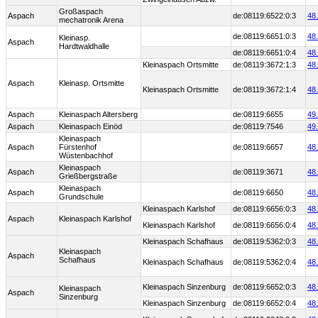
Großaspach
Aspach
de:08119:6522:0:3
48
mechatronik Arena
de:08119:6651:0:3
48
Kleinasp.
Aspach
Hardtwaldhalle
de:08119:6651:0:4
48
Kleinaspach Ortsmitte
de:08119:3672:1:3
48
Aspach
Kleinasp. Ortsmitte
Kleinaspach Ortsmitte
de:08119:3672:1:4
48
Aspach
Kleinaspach Altersberg
de:08119:6655
49
Aspach
Kleinaspach Einöd
de:08119:7546
49
Kleinaspach
Aspach
Fürstenhof
de:08119:6657
48
Wüstenbachhof
Kleinaspach
Aspach
de:08119:3671
48
Grießbergstraße
Kleinaspach
Aspach
de:08119:6650
48
Grundschule
Kleinaspach Karlshof
de:08119:6656:0:3
48
Aspach
Kleinaspach Karlshof
Kleinaspach Karlshof
de:08119:6656:0:4
48
Kleinaspach Schafhaus
de:08119:5362:0:3
48
Kleinaspach
Aspach
Schafhaus
Kleinaspach Schafhaus
de:08119:5362:0:4
48
Kleinaspach Sinzenburg
de:08119:6652:0:3
48
Kleinaspach
Aspach
Sinzenburg
Kleinaspach Sinzenburg
de:08119:6652:0:4
48