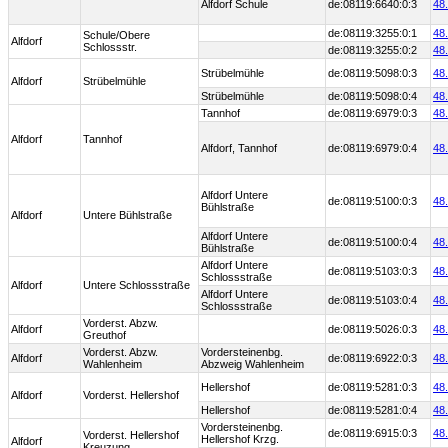
Alfdorf Schule
de:08119:6640:0:3
48
de:08119:3255:0:1
48
Schule/Obere
Alfdorf
Schlossstr.
de:08119:3255:0:2
48
Strübelmühle
de:08119:5098:0:3
48
Alfdorf
Strübelmühle
Strübelmühle
de:08119:5098:0:4
48
Tannhof
de:08119:6979:0:3
48
Alfdorf
Tannhof
Alfdorf, Tannhof
de:08119:6979:0:4
48
Alfdorf Untere
de:08119:5100:0:3
48
Bühlstraße
Alfdorf
Untere Bühlstraße
Alfdorf Untere
de:08119:5100:0:4
48
Bühlstraße
Alfdorf Untere
de:08119:5103:0:3
48
Schlossstraße
Alfdorf
Untere Schlossstraße
Alfdorf Untere
de:08119:5103:0:4
48
Schlossstraße
Vorderst. Abzw.
Alfdorf
de:08119:5026:0:3
48
Greuthof
Vorderst. Abzw.
Vordersteinenbg.
Alfdorf
de:08119:6922:0:3
48
Wahlenheim
Abzweig Wahlenheim
Hellershof
de:08119:5281:0:3
48
Alfdorf
Vorderst. Hellershof
Hellershof
de:08119:5281:0:4
48
Vordersteinenbg.
de:08119:6915:0:3
48
Vorderst. Hellershof
Hellershof Krzg.
Alfdorf
Kreuzung