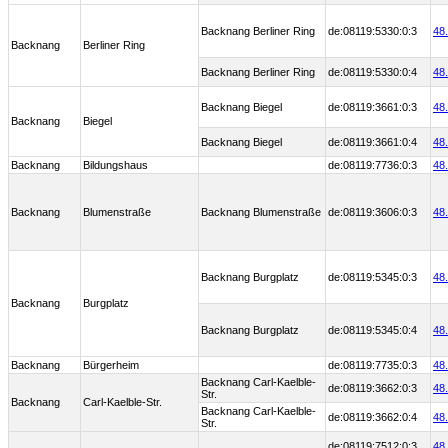
Backnang Berliner Ring
de:08119:5330:0:3
48
Backnang
Berliner Ring
Backnang Berliner Ring
de:08119:5330:0:4
48
Backnang Biegel
de:08119:3661:0:3
48
Backnang
Biegel
Backnang Biegel
de:08119:3661:0:4
48
Backnang
Bildungshaus
de:08119:7736:0:3
48
Backnang
Blumenstraße
Backnang Blumenstraße
de:08119:3606:0:3
48
Backnang Burgplatz
de:08119:5345:0:3
48
Backnang
Burgplatz
Backnang Burgplatz
de:08119:5345:0:4
48
Backnang
Bürgerheim
de:08119:7735:0:3
48
Backnang Carl-Kaelble-
de:08119:3662:0:3
48
Str.
Backnang
Carl-Kaelble-Str.
Backnang Carl-Kaelble-
de:08119:3662:0:4
48
Str.
de:08119:7512:0:3
48