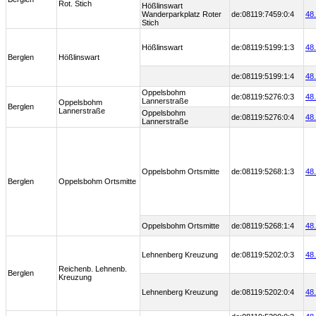
Rot. Stich
Hößlinswart
Wanderparkplatz Roter
de:08119:7459:0:4
48
Stich
Hößlinswart
de:08119:5199:1:3
48
Berglen
Hößlinswart
de:08119:5199:1:4
48
Oppelsbohm
de:08119:5276:0:3
48
Lannerstraße
Oppelsbohm
Berglen
Lannerstraße
Oppelsbohm
de:08119:5276:0:4
48
Lannerstraße
Oppelsbohm Ortsmitte
de:08119:5268:1:3
48
Berglen
Oppelsbohm Ortsmitte
Oppelsbohm Ortsmitte
de:08119:5268:1:4
48
Lehnenberg Kreuzung
de:08119:5202:0:3
48
Reichenb. Lehnenb.
Berglen
Kreuzung
Lehnenberg Kreuzung
de:08119:5202:0:4
48