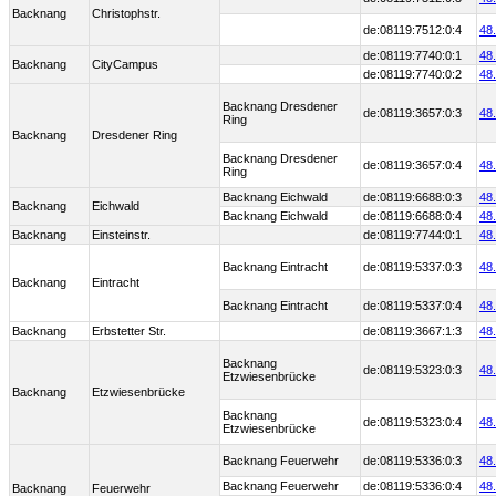
Backnang
Christophstr.
de:08119:7512:0:4
48
de:08119:7740:0:1
48
Backnang
CityCampus
de:08119:7740:0:2
48
Backnang Dresdener
de:08119:3657:0:3
48
Ring
Backnang
Dresdener Ring
Backnang Dresdener
de:08119:3657:0:4
48
Ring
Backnang Eichwald
de:08119:6688:0:3
48
Backnang
Eichwald
Backnang Eichwald
de:08119:6688:0:4
48
Backnang
Einsteinstr.
de:08119:7744:0:1
48
Backnang Eintracht
de:08119:5337:0:3
48
Backnang
Eintracht
Backnang Eintracht
de:08119:5337:0:4
48
Backnang
Erbstetter Str.
de:08119:3667:1:3
48
Backnang
de:08119:5323:0:3
48
Etzwiesenbrücke
Backnang
Etzwiesenbrücke
Backnang
de:08119:5323:0:4
48
Etzwiesenbrücke
Backnang Feuerwehr
de:08119:5336:0:3
48
Backnang Feuerwehr
de:08119:5336:0:4
48
Backnang
Feuerwehr