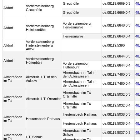
Greuthöfle
de:08119:6669:0:3
48
Vordersteinenberg
Alfdorf
Greuthöfle
Greuthöfle
de:08119:6669:0:4
48
Vordersteinenberg,
de:08119:6648:0:3
48
Vordersteinenberg
Heinlesmühle
Alfdorf
Heinlesmühle
Heinlesmühle
de:08119:6648:0:4
48
Vordersteinenberg
Alfdorf
Hintersteinenberg
de:08119:5390
48
Abzw.
de:08119:6644:0:3
48
Vordersteinenberg
Alfdorf
Hüttenbühl
Vordersteinenbg,
de:08119:6644:0:4
48
Hüttenbühl
Allmersbach Im Tal In
de:08119:7480:0:3
48
den Äuleswiesen
Allmersbach
Allmersb. i. T. In den
im Tal
Äulesw.
Allmersbach Im Tal In
de:08119:7480:0:4
48
den Äuleswiesen
Allmersbach im Tal
de:08119:5032:0:3
48
Ortsmitte
Allmersbach
Allmersb. i. T. Ortsmitte
im Tal
Allmersbach im Tal
de:08119:5032:0:4
48
Ortsmitte
Heutensbach Rathaus
de:08119:5038:0:3
48
Allmersbach
Heutensbach Rathaus
im Tal
Heutensbach Rathaus
de:08119:5038:0:4
48
Allmersbach im Tal
de:08119:5037:0:3
48
Schule
Allmersbach
i. T. Schule
im Tal
Allmersbach im Tal