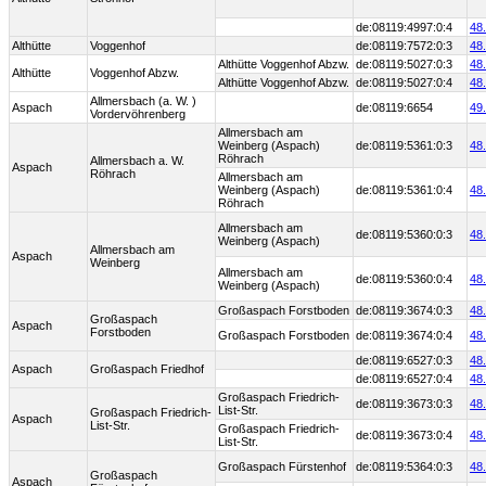
de:08119:4997:0:4
48
Althütte
Voggenhof
de:08119:7572:0:3
48
Althütte Voggenhof Abzw.
de:08119:5027:0:3
48
Althütte
Voggenhof Abzw.
Althütte Voggenhof Abzw.
de:08119:5027:0:4
48
Allmersbach (a. W. )
Aspach
de:08119:6654
49
Vordervöhrenberg
Allmersbach am
Weinberg (Aspach)
de:08119:5361:0:3
48
Röhrach
Allmersbach a. W.
Aspach
Röhrach
Allmersbach am
Weinberg (Aspach)
de:08119:5361:0:4
48
Röhrach
Allmersbach am
de:08119:5360:0:3
48
Weinberg (Aspach)
Allmersbach am
Aspach
Weinberg
Allmersbach am
de:08119:5360:0:4
48
Weinberg (Aspach)
Großaspach Forstboden
de:08119:3674:0:3
48
Großaspach
Aspach
Forstboden
Großaspach Forstboden
de:08119:3674:0:4
48
de:08119:6527:0:3
48
Aspach
Großaspach Friedhof
de:08119:6527:0:4
48
Großaspach Friedrich-
de:08119:3673:0:3
48
List-Str.
Großaspach Friedrich-
Aspach
List-Str.
Großaspach Friedrich-
de:08119:3673:0:4
48
List-Str.
Großaspach Fürstenhof
de:08119:5364:0:3
48
Großaspach
Aspach