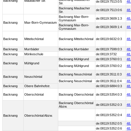
Backnang
Maubacher Str.
de:08119:7513:0:5
48
Str.
Backnang Maubacher
de:08119:7513:0:6
48
Str.
Backnang Max-Born-
de:08119:3609:1:3
48
Gymnasium
Backnang
Max-Born-Gymnasium
Backnang Max-Born-
de:08119:3609:1:4
48
Gymnasium
Backnang
Mittelschöntal
Backnang Mittelschöntal
de:08119:6632:0:3
48
Backnang
Murrbäder
Backnang Murrbäder
de:08119:7599:0:3
48
Backnang
Mörikeschule
de:08119:3732
48
Backnang Mühlgrund
de:08119:3760:0:1
48
Backnang
Mühlgrund
Backnang Mühlgrund
de:08119:3760:0:2
48
Backnang Neuschöntal
de:08119:3511:0:3
48
Backnang
Neuschöntal
Backnang Neuschöntal
de:08119:3511:0:4
48
Backnang
Obere Bahnhofstr.
de:08119:6884:0:3
48
Backnang
Oberschöntal
Backnang Oberschöntal
de:08119:5354:0:3
48
Backnang Oberschöntal
de:08119:5352:0:3
48
Abzw.
de:08119:5352:0:4
48
Backnang
Oberschöntal Abzw.
de:08119:5352:0:5
48
de:08119:5352:0:6
48