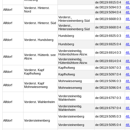
de:08119:6915:0:4
48
de:08119:5094:0:3
48
Vorderst. Hinterst.
Alfdorf
Nord
de:08119:5094:0:4
48
Vorderst.,
de:08119:6668:0:3
48
Hintersteinenberg Süd
Alfdorf
Vorderst. Hinterst. Süd
Vorderst.,
de:08119:6668:0:4
48
Hintersteinenberg Süd
Hundsberg
de:08119:6925:0:3
48
Alfdorf
Vorderst. Hundsberg
Hundsberg
de:08119:6925:0:4
48
Vordersteinenbg,
de:08119:6914:0:3
48
Hüttenbühlsee Abzw.
Vorderst. Hüttenb. see
Alfdorf
Abzw.
Vordersteinenbg,
de:08119:6914:0:4
48
Hüttenbühlsee Abzw.
Kapfhofweg
de:08119:5097:0:3
48
Vorderst. Kapf
Alfdorf
Kapfhofweg
Kapfhofweg
de:08119:5097:0:4
48
Mohnwiesenweg
de:08119:5096:0:3
48
Vorderst. Kapf
Alfdorf
Mohnwiesenweg
Mohnwiesenweg
de:08119:5096:0:4
48
Vordersteinenbg.
de:08119:6797:0:3
48
Wahlenheim
Alfdorf
Vorderst. Wahlenheim
Vordersteinenbg.
de:08119:6797:0:4
48
Wahlenheim
Vordersteinenberg
de:08119:5095:0:3
48
Alfdorf
Vordersteinenberg
Vordersteinenberg
de:08119:5095:0:4
48