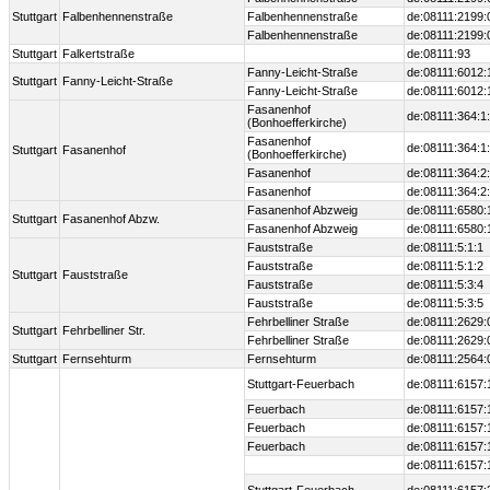
Stuttgart
Falbenhennenstraße
Falbenhennenstraße
de:08111:2199:
Falbenhennenstraße
de:08111:2199:
Stuttgart
Falkertstraße
de:08111:93
Fanny-Leicht-Straße
de:08111:6012:
Stuttgart
Fanny-Leicht-Straße
Fanny-Leicht-Straße
de:08111:6012:
Fasanenhof
de:08111:364:1
(Bonhoefferkirche)
Fasanenhof
de:08111:364:1
Stuttgart
Fasanenhof
(Bonhoefferkirche)
Fasanenhof
de:08111:364:2
Fasanenhof
de:08111:364:2
Fasanenhof Abzweig
de:08111:6580:
Stuttgart
Fasanenhof Abzw.
Fasanenhof Abzweig
de:08111:6580:
Fauststraße
de:08111:5:1:1
Fauststraße
de:08111:5:1:2
Stuttgart
Fauststraße
Fauststraße
de:08111:5:3:4
Fauststraße
de:08111:5:3:5
Fehrbelliner Straße
de:08111:2629:
Stuttgart
Fehrbelliner Str.
Fehrbelliner Straße
de:08111:2629:
Stuttgart
Fernsehturm
Fernsehturm
de:08111:2564:
Stuttgart-Feuerbach
de:08111:6157:
Feuerbach
de:08111:6157:
Feuerbach
de:08111:6157:
Feuerbach
de:08111:6157:
de:08111:6157: