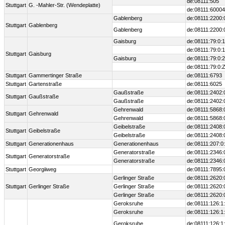
de:08111:505
Stuttgart
G. -Mahler-Str. (Wendeplatte)
de:08111:60004
Gablenberg
de:08111:2200:
Stuttgart
Gablenberg
Gablenberg
de:08111:2200:
Gaisburg
de:08111:79:0:1
de:08111:79:0:
Stuttgart
Gaisburg
Gaisburg
de:08111:79:0:2
de:08111:79:0:
Stuttgart
Gammertinger Straße
de:08111:6793
Stuttgart
Gartenstraße
de:08111:6025
Gaußstraße
de:08111:2402:
Stuttgart
Gaußstraße
Gaußstraße
de:08111:2402:
Gehrenwald
de:08111:5868:
Stuttgart
Gehrenwald
Gehrenwald
de:08111:5868:
Geibelstraße
de:08111:2408:
Stuttgart
Geibelstraße
Geibelstraße
de:08111:2408:
Stuttgart
Generationenhaus
Generationenhaus
de:08111:207:0
Generatorstraße
de:08111:2346:
Stuttgart
Generatorstraße
Generatorstraße
de:08111:2346:
Stuttgart
Georgiiweg
de:08111:7895:
Gerlinger Straße
de:08111:2620:
Stuttgart
Gerlinger Straße
Gerlinger Straße
de:08111:2620:
Gerlinger Straße
de:08111:2620:
Geroksruhe
de:08111:126:1
Geroksruhe
de:08111:126:1
Geroksruhe
de:08111:126:1