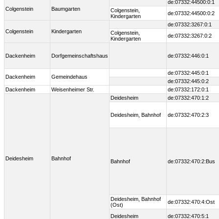
de:07332:44500:0:1
Colgenstein
Baumgarten
Colgenstein,
de:07332:44500:0:2
Kindergarten
de:07332:3267:0:1
Colgenstein
Kindergarten
Colgenstein,
de:07332:3267:0:2
Kindergarten
Dackenheim
Dorfgemeinschaftshaus
de:07332:446:0:1
de:07332:445:0:1
Dackenheim
Gemeindehaus
de:07332:445:0:2
Dackenheim
Weisenheimer Str.
de:07332:172:0:1
Deidesheim
de:07332:470:1:2
Deidesheim, Bahnhof
de:07332:470:2:3
Deidesheim
Bahnhof
Bahnhof
de:07332:470:2:Bus
Deidesheim, Bahnhof
de:07332:470:4:Ost
(Ost)
Deidesheim
de:07332:470:5:1