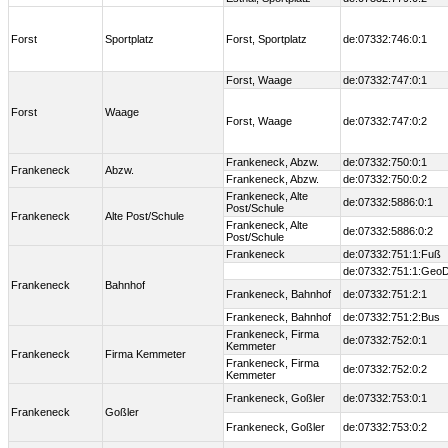
Forst
Sportplatz
Forst, Sportplatz
de:07332:746:0:1
Forst, Waage
de:07332:747:0:1
Forst
Waage
Forst, Waage
de:07332:747:0:2
Frankeneck, Abzw.
de:07332:750:0:1
Frankeneck
Abzw.
Frankeneck, Abzw.
de:07332:750:0:2
Frankeneck, Alte
de:07332:5886:0:1
Post/Schule
Frankeneck
Alte Post/Schule
Frankeneck, Alte
de:07332:5886:0:2
Post/Schule
Frankeneck
de:07332:751:1:Fuß
de:07332:751:1:Geo
Frankeneck
Bahnhof
Frankeneck, Bahnhof
de:07332:751:2:1
Frankeneck, Bahnhof
de:07332:751:2:Bus
Frankeneck, Firma
de:07332:752:0:1
Kemmeter
Frankeneck
Firma Kemmeter
Frankeneck, Firma
de:07332:752:0:2
Kemmeter
Frankeneck, Goßler
de:07332:753:0:1
Frankeneck
Goßler
Frankeneck, Goßler
de:07332:753:0:2