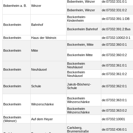
Bobenheim, Winzer
de:07332:331:0:1
Bobenheim a. B.
Winzer
Bobenheim, Winzer
de:07332:331:0:2
Bockenheim-
de:07332:391:1:DB
Kindenheim
Bockenheim
Bahnhof
Bockenheim Bahnhof
de:07332:391:2:Bus
Bockenheim
Haus der Weinstr.
de:07332:10002:0:1
Bockenheim, Mitte
de:07332:360:0:1
Bockenheim
Mitte
Bockenheim Mitte
de:07332:360:0:2
Bockenheim
de:07332:361:0:1
Neuhäusel
Bockenheim
Neuhäusel
Bockenheim
de:07332:361:0:2
Neuhäusel
Jakob-Böshenz-
Bockenheim
Schule
de:07332:362:0:1
Schule
Bockenheim
de:07332:363:0:1
Winzerschänke
Bockenheim
Winzerschänke
Bockenheim
de:07332:363:0:2
Winzerschänke
Bockenheim
Auf dem Heyer
de:07332:10001
(Weinstr)
Carlsberg,
de:07332:436:0:1
Brunnenstraße