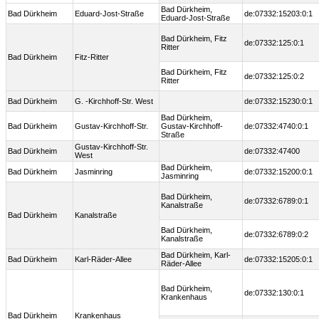
Bad Dürkheim,
Bad Dürkheim
Eduard-Jost-Straße
de:07332:15203:0:1
Eduard-Jost-Straße
Bad Dürkheim, Fitz
de:07332:125:0:1
Ritter
Bad Dürkheim
Fitz-Ritter
Bad Dürkheim, Fitz
de:07332:125:0:2
Ritter
Bad Dürkheim
G. -Kirchhoff-Str. West
de:07332:15230:0:1
Bad Dürkheim,
Bad Dürkheim
Gustav-Kirchhoff-Str.
Gustav-Kirchhoff-
de:07332:4740:0:1
Straße
Gustav-Kirchhoff-Str.
Bad Dürkheim
de:07332:47400
West
Bad Dürkheim,
Bad Dürkheim
Jasminring
de:07332:15200:0:1
Jasminring
Bad Dürkheim,
de:07332:6789:0:1
Kanalstraße
Bad Dürkheim
Kanalstraße
Bad Dürkheim,
de:07332:6789:0:2
Kanalstraße
Bad Dürkheim, Karl-
Bad Dürkheim
Karl-Räder-Allee
de:07332:15205:0:1
Räder-Allee
Bad Dürkheim,
de:07332:130:0:1
Krankenhaus
Bad Dürkheim
Krankenhaus