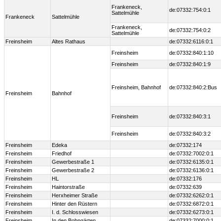
Frankeneck,
de:07332:754:0:1
Sattelmühle
Frankeneck
Sattelmühle
Frankeneck,
de:07332:754:0:2
Sattelmühle
Freinsheim
Altes Rathaus
de:07332:6116:0:1
Freinsheim
de:07332:840:1:10
Freinsheim
de:07332:840:1:9
Freinsheim, Bahnhof
de:07332:840:2:Bus
Freinsheim
Bahnhof
Freinsheim
de:07332:840:3:1
Freinsheim
de:07332:840:3:2
Freinsheim
Edeka
de:07332:174
Freinsheim
Friedhof
de:07332:7002:0:1
Freinsheim
Gewerbestraße 1
de:07332:6135:0:1
Freinsheim
Gewerbestraße 2
de:07332:6136:0:1
Freinsheim
HL
de:07332:176
Freinsheim
Haintorstraße
de:07332:639
Freinsheim
Herxheimer Straße
de:07332:6262:0:1
Freinsheim
Hinter den Rüstern
de:07332:6872:0:1
Freinsheim
I. d. Schlosswiesen
de:07332:6273:0:1
Freinsheim
In den Bohngärten
de:07332:7000:0:1