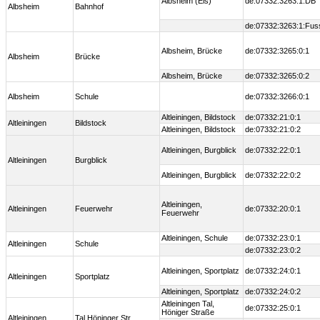
Albsheim (Eis)
de:07332:3263:1:DB
Albsheim
Bahnhof
de:07332:3263:1:Fus
Albsheim, Brücke
de:07332:3265:0:1
Albsheim
Brücke
Albsheim, Brücke
de:07332:3265:0:2
Albsheim
Schule
de:07332:3266:0:1
Altleiningen, Bildstock
de:07332:21:0:1
Altleiningen
Bildstock
Altleiningen, Bildstock
de:07332:21:0:2
Altleiningen, Burgblick
de:07332:22:0:1
Altleiningen
Burgblick
Altleiningen, Burgblick
de:07332:22:0:2
Altleiningen,
Altleiningen
Feuerwehr
de:07332:20:0:1
Feuerwehr
Altleiningen, Schule
de:07332:23:0:1
Altleiningen
Schule
de:07332:23:0:2
Altleiningen, Sportplatz
de:07332:24:0:1
Altleiningen
Sportplatz
Altleiningen, Sportplatz
de:07332:24:0:2
Altleiningen Tal,
de:07332:25:0:1
Höniger Straße
Altleiningen
Tal Höninger Str.