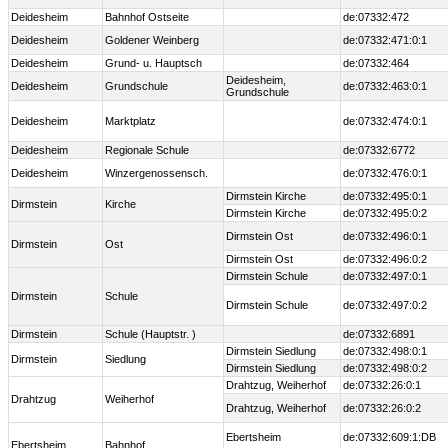
Deidesheim
Bahnhof Ostseite
de:07332:472
Deidesheim
Goldener Weinberg
de:07332:471:0:1
Deidesheim
Grund- u. Hauptsch
de:07332:464
Deidesheim,
Deidesheim
Grundschule
de:07332:463:0:1
Grundschule
Deidesheim
Marktplatz
de:07332:474:0:1
Deidesheim
Regionale Schule
de:07332:6772
Deidesheim
Winzergenossensch.
de:07332:476:0:1
Dirmstein Kirche
de:07332:495:0:1
Dirmstein
Kirche
Dirmstein Kirche
de:07332:495:0:2
Dirmstein Ost
de:07332:496:0:1
Dirmstein
Ost
Dirmstein Ost
de:07332:496:0:2
Dirmstein Schule
de:07332:497:0:1
Dirmstein
Schule
Dirmstein Schule
de:07332:497:0:2
Dirmstein
Schule (Hauptstr. )
de:07332:6891
Dirmstein Siedlung
de:07332:498:0:1
Dirmstein
Siedlung
Dirmstein Siedlung
de:07332:498:0:2
Drahtzug, Weiherhof
de:07332:26:0:1
Drahtzug
Weiherhof
Drahtzug, Weiherhof
de:07332:26:0:2
Ebertsheim
de:07332:609:1:DB
Ebertsheim
Bahnhof