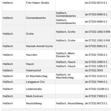
Haßloch
Fritz-Haber-Straße
de:07332:6672:0:1
Haßloch,
de:07332:6680:0:1
Gemeindewerke
Haßloch
Gemeindewerke
Haßloch,
de:07332:6680:0:2
Gemeindewerke
Haßloch, Grohe
de:07332:1082:0:RiN
Haßloch
Grohe
Haßloch, Grohe
de:07332:1082:0:RiS
Haßloch
Hannah-Arendt-Gymn.
de:07332:6681:0:1
Haßloch, Albert-
Haßloch
Harzofen
de:07332:7036:0:1
Einstein-Str.
Haßloch, Hauck
de:07332:1085:0:1
Haßloch
Hauck
Haßloch, Hauck
de:07332:1085:0:2
Haßloch
Hubertushof
de:07332:3043
Haßloch, Im
Haßloch
Im Wachtelschlag
de:07332:1142:0:1
Wachtelschlag
Haßloch
Langgasse Ost
de:07332:7946:0:1
Haßloch
Lindenstraße
de:07332:15186:0:1
Haßloch
Medi-Zentrum
de:07332:7938:0:1
Haßloch
Neumühlweg
Haßloch, Neumühlweg
de:07332:6673:0:1