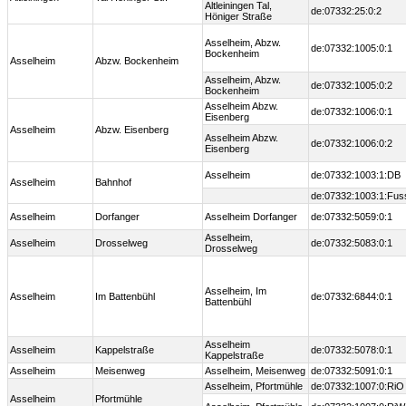
Altleiningen Tal,
de:07332:25:0:2
Höniger Straße
Asselheim, Abzw.
de:07332:1005:0:1
Bockenheim
Asselheim
Abzw. Bockenheim
Asselheim, Abzw.
de:07332:1005:0:2
Bockenheim
Asselheim Abzw.
de:07332:1006:0:1
Eisenberg
Asselheim
Abzw. Eisenberg
Asselheim Abzw.
de:07332:1006:0:2
Eisenberg
Asselheim
de:07332:1003:1:DB
Asselheim
Bahnhof
de:07332:1003:1:Fus
Asselheim
Dorfanger
Asselheim Dorfanger
de:07332:5059:0:1
Asselheim,
Asselheim
Drosselweg
de:07332:5083:0:1
Drosselweg
Asselheim, Im
Asselheim
Im Battenbühl
de:07332:6844:0:1
Battenbühl
Asselheim
Asselheim
Kappelstraße
de:07332:5078:0:1
Kappelstraße
Asselheim
Meisenweg
Asselheim, Meisenweg
de:07332:5091:0:1
Asselheim, Pfortmühle
de:07332:1007:0:RiO
Asselheim
Pfortmühle