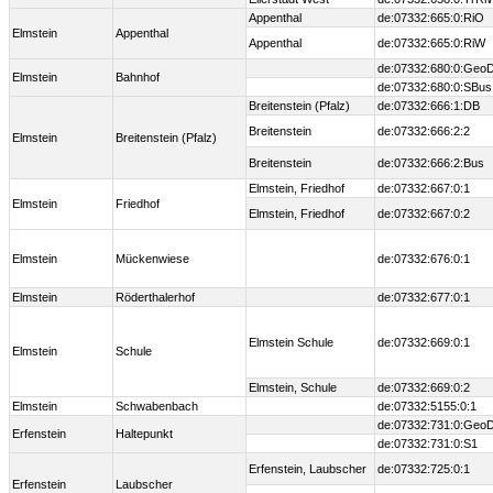
Appenthal
de:07332:665:0:RiO
Elmstein
Appenthal
Appenthal
de:07332:665:0:RiW
de:07332:680:0:Geo
Elmstein
Bahnhof
de:07332:680:0:SBus
Breitenstein (Pfalz)
de:07332:666:1:DB
Breitenstein
de:07332:666:2:2
Elmstein
Breitenstein (Pfalz)
Breitenstein
de:07332:666:2:Bus
Elmstein, Friedhof
de:07332:667:0:1
Elmstein
Friedhof
Elmstein, Friedhof
de:07332:667:0:2
Elmstein
Mückenwiese
de:07332:676:0:1
Elmstein
Röderthalerhof
de:07332:677:0:1
Elmstein Schule
de:07332:669:0:1
Elmstein
Schule
Elmstein, Schule
de:07332:669:0:2
Elmstein
Schwabenbach
de:07332:5155:0:1
de:07332:731:0:Geo
Erfenstein
Haltepunkt
de:07332:731:0:S1
Erfenstein, Laubscher
de:07332:725:0:1
Erfenstein
Laubscher