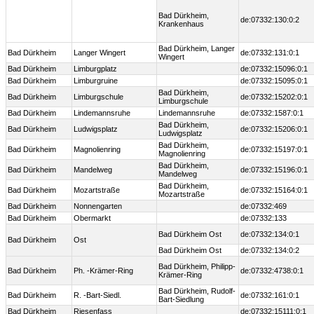
Bad Dürkheim,
de:07332:130:0:2
Krankenhaus
Bad Dürkheim, Langer
Bad Dürkheim
Langer Wingert
de:07332:131:0:1
Wingert
Bad Dürkheim
Limburgplatz
de:07332:15096:0:1
Bad Dürkheim
Limburgruine
de:07332:15095:0:1
Bad Dürkheim,
Bad Dürkheim
Limburgschule
de:07332:15202:0:1
Limburgschule
Bad Dürkheim
Lindemannsruhe
Lindemannsruhe
de:07332:1587:0:1
Bad Dürkheim,
Bad Dürkheim
Ludwigsplatz
de:07332:15206:0:1
Ludwigsplatz
Bad Dürkheim,
Bad Dürkheim
Magnolienring
de:07332:15197:0:1
Magnolienring
Bad Dürkheim,
Bad Dürkheim
Mandelweg
de:07332:15196:0:1
Mandelweg
Bad Dürkheim,
Bad Dürkheim
Mozartstraße
de:07332:15164:0:1
Mozartstraße
Bad Dürkheim
Nonnengarten
de:07332:469
Bad Dürkheim
Obermarkt
de:07332:133
Bad Dürkheim Ost
de:07332:134:0:1
Bad Dürkheim
Ost
Bad Dürkheim Ost
de:07332:134:0:2
Bad Dürkheim, Philipp-
Bad Dürkheim
Ph. -Krämer-Ring
de:07332:4738:0:1
Krämer-Ring
Bad Dürkheim, Rudolf-
Bad Dürkheim
R. -Bart-Siedl.
de:07332:161:0:1
Bart-Siedlung
Bad Dürkheim
Riesenfass
de:07332:15111:0:1