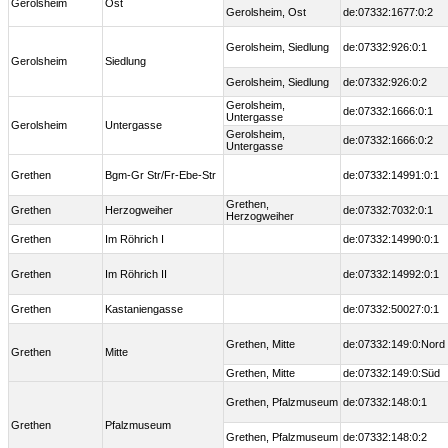
Gerolsheim
Ost
Gerolsheim, Ost
de:07332:1677:0:2
Gerolsheim, Siedlung
de:07332:926:0:1
Gerolsheim
Siedlung
Gerolsheim, Siedlung
de:07332:926:0:2
Gerolsheim,
de:07332:1666:0:1
Untergasse
Gerolsheim
Untergasse
Gerolsheim,
de:07332:1666:0:2
Untergasse
Grethen
Bgm-Gr Str/Fr-Ebe-Str
de:07332:14991:0:1
Grethen,
Grethen
Herzogweiher
de:07332:7032:0:1
Herzogweiher
Grethen
Im Röhrich I
de:07332:14990:0:1
Grethen
Im Röhrich II
de:07332:14992:0:1
Grethen
Kastaniengasse
de:07332:50027:0:1
Grethen, Mitte
de:07332:149:0:Nord
Grethen
Mitte
Grethen, Mitte
de:07332:149:0:Süd
Grethen, Pfalzmuseum
de:07332:148:0:1
Grethen
Pfalzmuseum
Grethen, Pfalzmuseum
de:07332:148:0:2