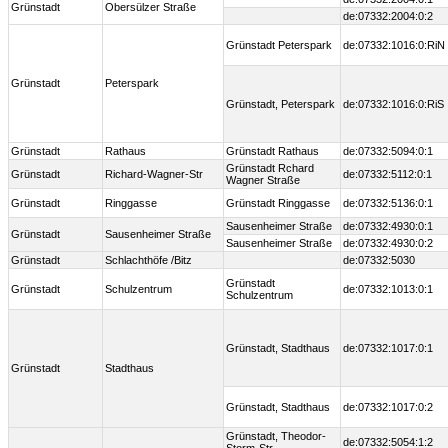
Grünstadt
Obersülzer Straße
de:07332:2004:0:2
Grünstadt Peterspark
de:07332:1016:0:RiN
Grünstadt
Peterspark
Grünstadt, Peterspark
de:07332:1016:0:RiS
Grünstadt
Rathaus
Grünstadt Rathaus
de:07332:5094:0:1
Grünstadt Rchard
Grünstadt
Richard-Wagner-Str
de:07332:5112:0:1
Wagner Straße
Grünstadt
Ringgasse
Grünstadt Ringgasse
de:07332:5136:0:1
Sausenheimer Straße
de:07332:4930:0:1
Grünstadt
Sausenheimer Straße
Sausenheimer Straße
de:07332:4930:0:2
Grünstadt
Schlachthöfe /Bitz
de:07332:5030
Grünstadt
Grünstadt
Schulzentrum
de:07332:1013:0:1
Schulzentrum
Grünstadt, Stadthaus
de:07332:1017:0:1
Grünstadt
Stadthaus
Grünstadt, Stadthaus
de:07332:1017:0:2
Grünstadt, Theodor-
de:07332:5054:1:2