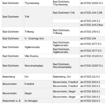
Bad Dürkheim,
Bad Dürkheim
Thymianweg
de:07332:15201:0:1
Thymianweg
Bad Dürkheim-Trift
de:07332:144:1:DB
Bad Dürkheim
Trift
de:07332:144:2:2
de:07332:144:2:Bus
Bad Dürkheim,
Bad Dürkheim
Triftweg
de:07332:145:0:1
Triftweg
Bad Dürkheim
V. -Ostertag-Sch.
de:07332:146
Bad Dürkheim,
de:07332:1577:0:1
Vigilienstraße
Bad Dürkheim
Vigilienstraße
Bad Dürkheim,
de:07332:1577:0:2
Vigilienstraße
Bad Dürkheim
Villa Rustica
de:07332:15103:0:1
Bad Dürkheim,
Bad Dürkheim
Wurstmarktplatz
de:07332:15207:0:1
Wurstmarktplatz
Battenberg
Ort
Battenberg, Ort
de:07332:211:0:1
Bissersheim, Friedhof
de:07332:325:0:1
Bissersheim
Friedhof
Bissersheim, Friedhof
de:07332:325:0:2
Bissersheim, Siegel
de:07332:326:0:1
Bissersheim
Siegel
Bissersheim, Siegel
de:07332:326:0:2
Bobenheim a. B.
Im Woogtal
de:07332:332:0:1