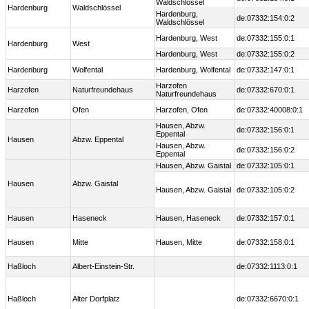
Waldschlössel
Hardenburg
Waldschlössel
Hardenburg,
de:07332:154:0:2
Waldschlössel
Hardenburg, West
de:07332:155:0:1
Hardenburg
West
Hardenburg, West
de:07332:155:0:2
Hardenburg
Wolfental
Hardenburg, Wolfental
de:07332:147:0:1
Harzofen
Harzofen
Naturfreundehaus
de:07332:670:0:1
Naturfreundehaus
Harzofen
Ofen
Harzofen, Ofen
de:07332:40008:0:1
Hausen, Abzw.
de:07332:156:0:1
Eppental
Hausen
Abzw. Eppental
Hausen, Abzw.
de:07332:156:0:2
Eppental
Hausen, Abzw. Gaistal
de:07332:105:0:1
Hausen
Abzw. Gaistal
Hausen, Abzw. Gaistal
de:07332:105:0:2
Hausen
Haseneck
Hausen, Haseneck
de:07332:157:0:1
Hausen
Mitte
Hausen, Mitte
de:07332:158:0:1
Haßloch
Albert-Einstein-Str.
de:07332:1113:0:1
Haßloch
Alter Dorfplatz
de:07332:6670:0:1