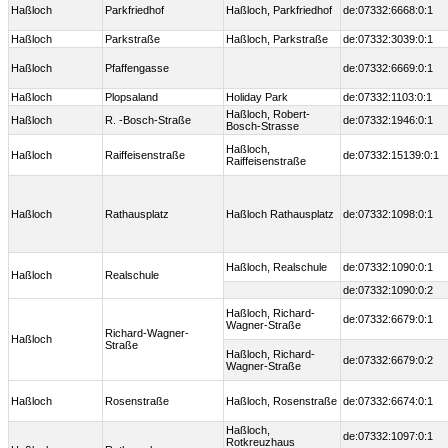
Haßloch
Parkfriedhof
Haßloch, Parkfriedhof
de:07332:6668:0:1
Haßloch
Parkstraße
Haßloch, Parkstraße
de:07332:3039:0:1
Haßloch
Pfaffengasse
de:07332:6669:0:1
Haßloch
Plopsaland
Holiday Park
de:07332:1103:0:1
Haßloch, Robert-
Haßloch
R. -Bosch-Straße
de:07332:1946:0:1
Bosch-Strasse
Haßloch,
Haßloch
Raiffeisenstraße
de:07332:15139:0:1
Raiffeisenstraße
Haßloch
Rathausplatz
Haßloch Rathausplatz
de:07332:1098:0:1
Haßloch, Realschule
de:07332:1090:0:1
Haßloch
Realschule
de:07332:1090:0:2
Haßloch, Richard-
de:07332:6679:0:1
Wagner-Straße
Richard-Wagner-
Haßloch
Straße
Haßloch, Richard-
de:07332:6679:0:2
Wagner-Straße
Haßloch
Rosenstraße
Haßloch, Rosenstraße
de:07332:6674:0:1
Haßloch,
de:07332:1097:0:1
Rotkreuzhaus