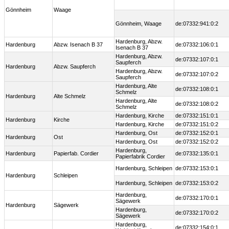
Gönnheim
Waage
Gönnheim, Waage
de:07332:941:0:2
Hardenburg, Abzw.
Hardenburg
Abzw. Isenach B 37
de:07332:106:0:1
Isenach B 37
Hardenburg, Abzw.
de:07332:107:0:1
Saupferch
Hardenburg
Abzw. Saupferch
Hardenburg, Abzw.
de:07332:107:0:2
Saupferch
Hardenburg, Alte
de:07332:108:0:1
Schmelz
Hardenburg
Alte Schmelz
Hardenburg, Alte
de:07332:108:0:2
Schmelz
Hardenburg, Kirche
de:07332:151:0:1
Hardenburg
Kirche
Hardenburg, Kirche
de:07332:151:0:2
Hardenburg, Ost
de:07332:152:0:1
Hardenburg
Ost
Hardenburg, Ost
de:07332:152:0:2
Hardenburg,
Hardenburg
Papierfab. Cordier
de:07332:135:0:1
Papierfabrik Cordier
Hardenburg, Schleipen
de:07332:153:0:1
Hardenburg
Schleipen
Hardenburg, Schleipen
de:07332:153:0:2
Hardenburg,
de:07332:170:0:1
Sägewerk
Hardenburg
Sägewerk
Hardenburg,
de:07332:170:0:2
Sägewerk
Hardenburg,
de:07332:154:0:1