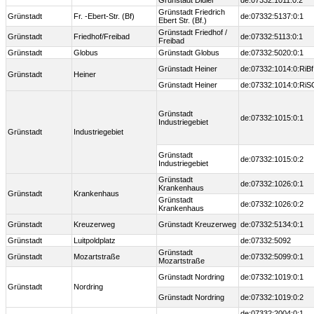
Grünstadt Didier
de:07332:1011:0:2
Grünstadt Friedrich
Grünstadt
Fr. -Ebert-Str. (Bf)
de:07332:5137:0:1
Ebert Str. (Bf.)
Grünstadt Friedhof /
Grünstadt
Friedhof/Freibad
de:07332:5113:0:1
Freibad
Grünstadt
Globus
Grünstadt Globus
de:07332:5020:0:1
Grünstadt Heiner
de:07332:1014:0:RiBf
Grünstadt
Heiner
Grünstadt Heiner
de:07332:1014:0:RiS
Grünstadt
de:07332:1015:0:1
Industriegebiet
Grünstadt
Industriegebiet
Grünstadt
de:07332:1015:0:2
Industriegebiet
Grünstadt
de:07332:1026:0:1
Krankenhaus
Grünstadt
Krankenhaus
Grünstadt
de:07332:1026:0:2
Krankenhaus
Grünstadt
Kreuzerweg
Grünstadt Kreuzerweg
de:07332:5134:0:1
Grünstadt
Luitpoldplatz
de:07332:5092
Grünstadt
Grünstadt
Mozartstraße
de:07332:5099:0:1
Mozartstraße
Grünstadt Nordring
de:07332:1019:0:1
Grünstadt
Nordring
Grünstadt Nordring
de:07332:1019:0:2
de:07332:2004:0:1