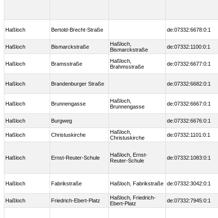
Haßloch
Bertold-Brecht-Straße
de:07332:6678:0:1
Haßloch,
Haßloch
Bismarckstraße
de:07332:1100:0:1
Bismarckstraße
Haßloch,
Haßloch
Bramsstraße
de:07332:6677:0:1
Brahmsstraße
Haßloch
Brandenburger Straße
de:07332:6682:0:1
Haßloch,
Haßloch
Brunnengasse
de:07332:6667:0:1
Brunnengasse
Haßloch
Burgweg
de:07332:6676:0:1
Haßloch,
Haßloch
Christuskirche
de:07332:1101:0:1
Christuskirche
Haßloch, Ernst-
Haßloch
Ernst-Reuter-Schule
de:07332:1083:0:1
Reuter-Schule
Haßloch
Fabrikstraße
Haßloch, Fabrikstraße
de:07332:3042:0:1
Haßloch, Friedrich-
Haßloch
Friedrich-Ebert-Platz
de:07332:7945:0:1
Ebert-Platz