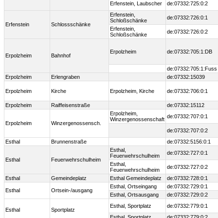
Erfenstein, Laubscher
de:07332:725:0:2
Erfenstein,
de:07332:726:0:1
Schloßschänke
Erfenstein
Schlossschänke
Erfenstein,
de:07332:726:0:2
Schloßschänke
Erpolzheim
de:07332:705:1:DB
Erpolzheim
Bahnhof
de:07332:705:1:Fuss
Erpolzheim
Erlengraben
de:07332:15039
Erpolzheim
Kirche
Erpolzheim, Kirche
de:07332:706:0:1
Erpolzheim
Raiffeisenstraße
de:07332:15112
Erpolzheim,
de:07332:707:0:1
Winzergenossenschaft
Erpolzheim
Winzergenossensch.
de:07332:707:0:2
Esthal
Brunnenstraße
de:07332:5156:0:1
Esthal,
de:07332:727:0:1
Feuerwehrschulheim
Esthal
Feuerwehrschulheim
Esthal,
de:07332:727:0:2
Feuerwehrschulheim
Esthal
Gemeindeplatz
Esthal Gemeindeplatz
de:07332:728:0:1
Esthal, Ortseingang
de:07332:729:0:1
Esthal
Ortsein-/ausgang
Esthal, Ortsausgang
de:07332:729:0:2
Esthal, Sportplatz
de:07332:779:0:1
Esthal
Sportplatz
Esthal, Sportplatz
de:07332:779:0:2