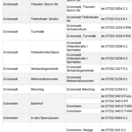
Storm-Str.
Grünstadt
Theodor-Storm-Str.
Grünstadt, Theodor-
de:07332:5054:2:1
Storm-Str.
Grünstadt Tiefenthaler
Grünstadt
Tiefenthaler Straße
de:07332:5114:0:1
Str
Grünstadt,
de:07332:1018:0:RiN
Schulzentrum
Grünstadt
Turnhalle
Grünstadt, Turnhalle
de:07332:1018:0:RiS
Grünstadt
Uhlandstraße /
de:07332:5038:0:1
Sportplatz
Grünstadt
Uhlandstraße/Sport.
Grünstadt
Uhlandstraße /
de:07332:5038:0:2
Sportplatz
Grünstadt
Grünstadt
Verbandsgemeinde
de:07332:1027:0:1
Verbandsgemeinde
Grünstadt
Grünstadt
Weinstraßencenter
de:07332:5139:0:1
Weinstraßencenter
Grünstadt
Westring
Grünstadt Westring
de:07332:5150:0:1
de:07332:940:0:Fuss
de:07332:940:0:RT
Gönnheim
Bahnhof
Gönnheim
de:07332:940:0:TrRi
Gönnheim
de:07332:940:0:TrRi
Gönnheim
In den Bannzäunen
de:07332:6564:0:1
Gönnheim, Waage
de:07332:941:0:1