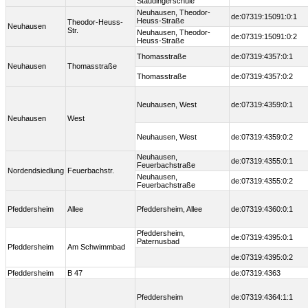
Staudingerschule
Neuhausen, Theodor-
de:07319:15091:0:1
Heuss-Straße
Theodor-Heuss-
Neuhausen
Str.
Neuhausen, Theodor-
de:07319:15091:0:2
Heuss-Straße
Thomasstraße
de:07319:4357:0:1
Neuhausen
Thomasstraße
Thomasstraße
de:07319:4357:0:2
Neuhausen, West
de:07319:4359:0:1
Neuhausen
West
Neuhausen, West
de:07319:4359:0:2
Neuhausen,
de:07319:4355:0:1
Feuerbachstraße
Nordendsiedlung
Feuerbachstr.
Neuhausen,
de:07319:4355:0:2
Feuerbachstraße
Pfeddersheim
Allee
Pfeddersheim, Allee
de:07319:4360:0:1
Pfeddersheim,
de:07319:4395:0:1
Paternusbad
Pfeddersheim
Am Schwimmbad
de:07319:4395:0:2
Pfeddersheim
B 47
de:07319:4363
Pfeddersheim
de:07319:4364:1:1