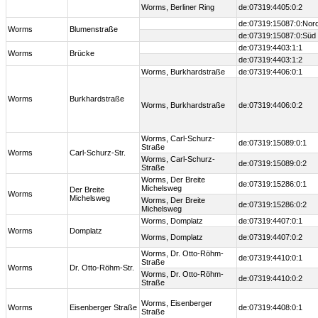
Worms, Berliner Ring
de:07319:4405:0:2
de:07319:15087:0:Nor
Worms
Blumenstraße
de:07319:15087:0:Süd
de:07319:4403:1:1
Worms
Brücke
de:07319:4403:1:2
Worms, Burkhardstraße
de:07319:4406:0:1
Worms
Burkhardstraße
Worms, Burkhardstraße
de:07319:4406:0:2
Worms, Carl-Schurz-
de:07319:15089:0:1
Straße
Worms
Carl-Schurz-Str.
Worms, Carl-Schurz-
de:07319:15089:0:2
Straße
Worms, Der Breite
de:07319:15286:0:1
Michelsweg
Der Breite
Worms
Michelsweg
Worms, Der Breite
de:07319:15286:0:2
Michelsweg
Worms, Domplatz
de:07319:4407:0:1
Worms
Domplatz
Worms, Domplatz
de:07319:4407:0:2
Worms, Dr. Otto-Röhm-
de:07319:4410:0:1
Straße
Worms
Dr. Otto-Röhm-Str.
Worms, Dr. Otto-Röhm-
de:07319:4410:0:2
Straße
Worms, Eisenberger
Worms
Eisenberger Straße
de:07319:4408:0:1
Straße