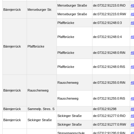
Merseburger Straße
de:07312:91215:0:RiO
49
Bännjerrück
Merseburger Str.
Merseburger Straße
de:07312:91215:0:RiW
49
Pfaffbrücke
de:07312:91248:0:3
49
Pfaffbrücke
de:07312:91248:0:4
49
Bännjerrück
Pfaffbrücke
Pfaffbrücke
de:07312:91248:0:RiN
49
Pfaffbrücke
de:07312:91248:0:RiS
49
Rauschenweg
de:07312:91255:0:RiN
49
Bännjerrück
Rauschenweg
Rauschenweg
de:07312:91255:0:RiS
49
Bännjerrück
Sammelp. Stres. S
de:07312:91298
49
Sickinger Straße
de:07312:91277:0:RiO
49
Bännjerrück
Sickinger Straße
Sickinger Straße
de:07312:91277:0:RiW
49
Stresemannschule
de:07312:91295:0:RiN
49