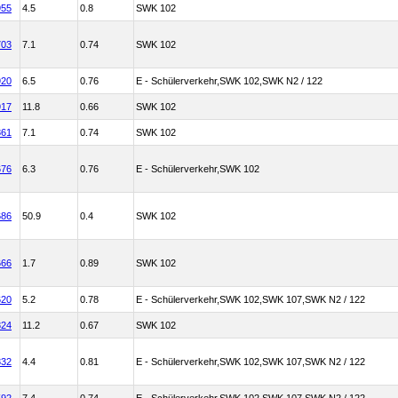
955
4.5
0.8
SWK 102
703
7.1
0.74
SWK 102
920
6.5
0.76
E - Schülerverkehr,SWK 102,SWK N2 / 122
917
11.8
0.66
SWK 102
861
7.1
0.74
SWK 102
676
6.3
0.76
E - Schülerverkehr,SWK 102
686
50.9
0.4
SWK 102
666
1.7
0.89
SWK 102
620
5.2
0.78
E - Schülerverkehr,SWK 102,SWK 107,SWK N2 / 122
824
11.2
0.67
SWK 102
832
4.4
0.81
E - Schülerverkehr,SWK 102,SWK 107,SWK N2 / 122