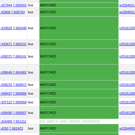
.427944,
7.656503
bus
MATCHED
w3284501
.42809,
7.656763
bus
MATCHED
w3284501
.433529,
7.660348
bus
MATCHED
n2516128
.433471,
7.660231
bus
MATCHED
n2516128
.438372,
7.660141
bus
MATCHED
n2516128
.438448,
7.660482
bus
MATCHED
n2516128
.438232,
7.665872
bus
MATCHED
n2516128
.438437,
7.665666
bus
MATCHED
n2516128
.437122,
7.655658
bus
MATCHED
n2516128
.436456,
7.656907
bus
MATCHED
n2516128
.426489,
7.651311
NO_MATCH_AND_SEEMS_UNSERVED
.4292,
7.662423
bus
MATCHED
w3284499