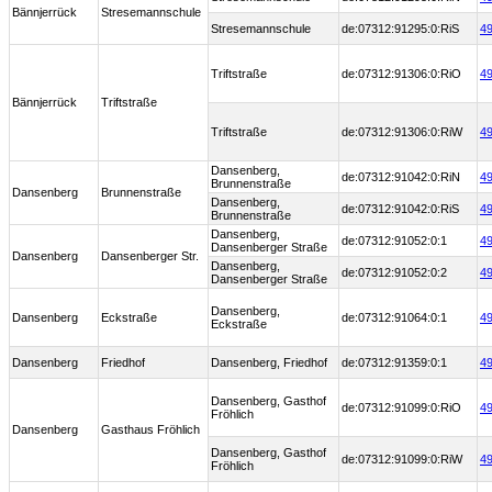
Bännjerrück
Stresemannschule
Stresemannschule
de:07312:91295:0:RiS
49
Triftstraße
de:07312:91306:0:RiO
49
Bännjerrück
Triftstraße
Triftstraße
de:07312:91306:0:RiW
49
Dansenberg,
de:07312:91042:0:RiN
49
Brunnenstraße
Dansenberg
Brunnenstraße
Dansenberg,
de:07312:91042:0:RiS
49
Brunnenstraße
Dansenberg,
de:07312:91052:0:1
49
Dansenberger Straße
Dansenberg
Dansenberger Str.
Dansenberg,
de:07312:91052:0:2
49
Dansenberger Straße
Dansenberg,
Dansenberg
Eckstraße
de:07312:91064:0:1
49
Eckstraße
Dansenberg
Friedhof
Dansenberg, Friedhof
de:07312:91359:0:1
49
Dansenberg, Gasthof
de:07312:91099:0:RiO
49
Fröhlich
Dansenberg
Gasthaus Fröhlich
Dansenberg, Gasthof
de:07312:91099:0:RiW
49
Fröhlich