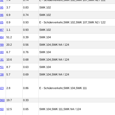
592
7.4
0.74
E - Schülerverkehr,SWK 102,SWK 107,SWK N2 / 122
595
3.7
0.83
SWK 102
696
6.9
0.74
SWK 102
805
0.9
0.93
E - Schülerverkehr,SWK 102,SWK 107,SWK N2 / 122
387
1.1
0.93
SWK 102
084
51.2
0.39
SWK 104
299
20.2
0.56
SWK 104,SWK N4 / 124
690
6.7
0.76
SWK 104
191
10.6
0.68
SWK 104,SWK N4 / 124
251
8.7
0.63
SWK 104
238
5.7
0.69
SWK 104,SWK N4 / 124
023
2.8
0.86
E - Schülerverkehr,SWK 104,SWK 111
5960
19.7
0.33
260
12.5
0.65
SWK 104,SWK 111,SWK N4 / 124