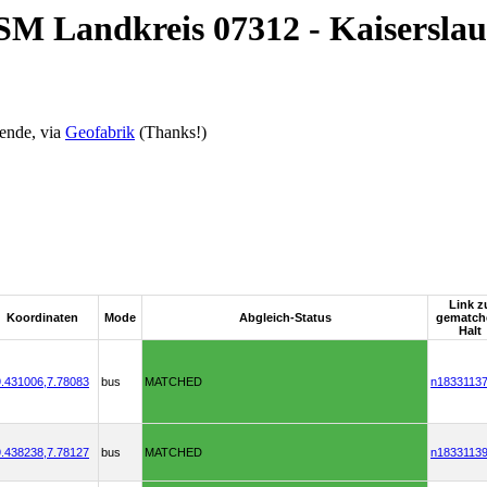
SM Landkreis 07312 - Kaiserslau
ende, via
Geofabrik
(Thanks!)
Link z
Koordinaten
Mode
Abgleich-Status
gematc
Halt
.431006,
7.78083
bus
MATCHED
n1833113
.438238,
7.78127
bus
MATCHED
n1833113