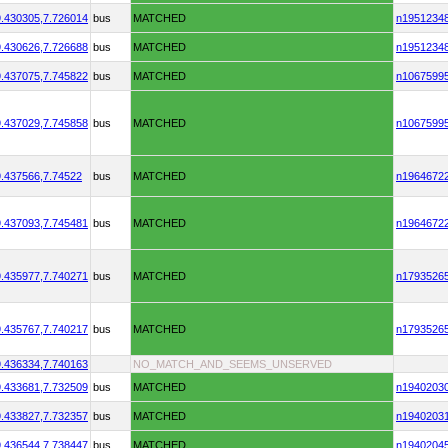
.430305,
7.726014
bus
MATCHED
n1951234
.430626,
7.726688
bus
MATCHED
n1951234
.437075,
7.745822
bus
MATCHED
n1067599
.437029,
7.745858
bus
MATCHED
n1067599
.437566,
7.74522
bus
MATCHED
n1964672
.437093,
7.745481
bus
MATCHED
n1964672
.435977,
7.740271
bus
MATCHED
n1793526
.435767,
7.740217
bus
MATCHED
n1793526
.436334,
7.740163
NO_MATCH_AND_SEEMS_UNSERVED
.433681,
7.732509
bus
MATCHED
n1940203
.433827,
7.732357
bus
MATCHED
n1940203
.436544,
7.738447
bus
MATCHED
n1940204