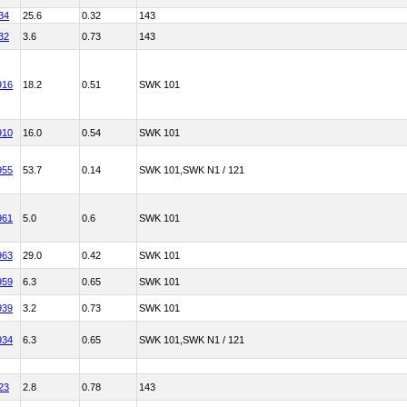
34
25.6
0.32
143
32
3.6
0.73
143
916
18.2
0.51
SWK 101
910
16.0
0.54
SWK 101
955
53.7
0.14
SWK 101,SWK N1 / 121
961
5.0
0.6
SWK 101
963
29.0
0.42
SWK 101
959
6.3
0.65
SWK 101
939
3.2
0.73
SWK 101
934
6.3
0.65
SWK 101,SWK N1 / 121
23
2.8
0.78
143