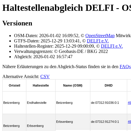
Haltestellenabgleich DELFI - O
Versionen
OSM-Daten: 2026-01-02 16:09:52, ©
OpenStreetMap
Mitwirk
GTFS-Daten: 2025-12-29 13:03:41, ©
DELFI e.V.
Haltestellen-Register: 2025-12-29 09:00:09, ©
DELFI e.V.
Verwaltungsgrenzen: © Geobasis-DE / BKG 2022
Abgleich: 2026-01-02 16:57:47
Nähere Erläuterungen zu den Abgleich-Status finden sie in den
FAQs
Alternative Ansicht:
CSV
Ortsteil
Haltestelle
Name (OSM)
DHID
Betzenberg
Endhaltestelle
Betzenberg
de:07312:91036:0:1
49
Erbsenberg
de:07312:91274:0:1
49
Betzenberg
Erbsenberg