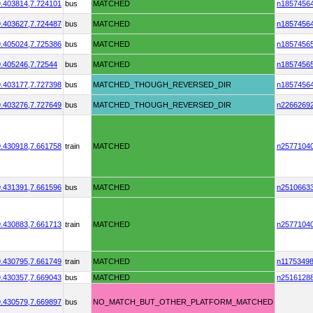
.403814,
7.724101
bus
MATCHED
n1857456
.403627,
7.724487
bus
MATCHED
n1857456
.405024,
7.725386
bus
MATCHED
n1857456
.405246,
7.72544
bus
MATCHED
n1857456
.403177,
7.727398
bus
MATCHED_THOUGH_REVERSED_DIR
n1857456
.403276,
7.727649
bus
MATCHED_THOUGH_REVERSED_DIR
n2266269
.430918,
7.661758
train
MATCHED
n2577104
.431391,
7.661596
bus
MATCHED
n2510663
.430883,
7.661713
train
MATCHED
n2577104
.430795,
7.661749
train
MATCHED
n1175349
.430357,
7.669043
bus
MATCHED
n2516128
.430579,
7.669897
bus
NO_MATCH_BUT_OTHER_PLATFORM_MATCHED