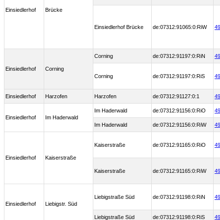
Einsiedlerhof
Brücke
Einsiedlerhof Brücke
de:07312:91065:0:RiW
49
Corning
de:07312:91197:0:RiN
49
Einsiedlerhof
Corning
Corning
de:07312:91197:0:RiS
49
Einsiedlerhof
Harzofen
Harzofen
de:07312:91127:0:1
49
Im Haderwald
de:07312:91156:0:RiO
49
Einsiedlerhof
Im Haderwald
Im Haderwald
de:07312:91156:0:RiW
49
Kaiserstraße
de:07312:91165:0:RiO
49
Einsiedlerhof
Kaiserstraße
Kaiserstraße
de:07312:91165:0:RiW
49
Liebigstraße Süd
de:07312:91198:0:RiN
49
Einsiedlerhof
Liebigstr. Süd
Liebigstraße Süd
de:07312:91198:0:RiS
49