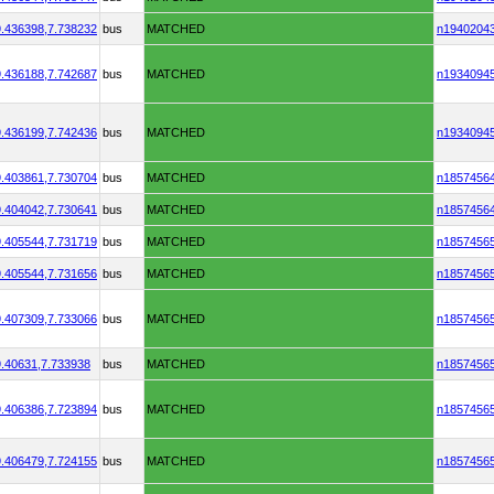
.436398,
7.738232
bus
MATCHED
n1940204
.436188,
7.742687
bus
MATCHED
n1934094
.436199,
7.742436
bus
MATCHED
n1934094
.403861,
7.730704
bus
MATCHED
n1857456
.404042,
7.730641
bus
MATCHED
n1857456
.405544,
7.731719
bus
MATCHED
n1857456
.405544,
7.731656
bus
MATCHED
n1857456
.407309,
7.733066
bus
MATCHED
n1857456
.40631,
7.733938
bus
MATCHED
n1857456
.406386,
7.723894
bus
MATCHED
n1857456
.406479,
7.724155
bus
MATCHED
n1857456