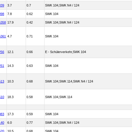
839
3.7
0.7
SWK 104,SWK N4 / 124
898
7.8
0.62
SWK 104
5358
17.9
0.42
SWK 104,SWK N4 / 124
5361
4.7
0.71
SWK 104
256
12.1
0.66
E - Schülerverkehr,SWK 104
251
14.3
0.63
SWK 104
513
10.3
0.68
SWK 104,SWK 114,SWK N4 / 124
510
18.3
0.58
SWK 104,SWK 114
083
17.3
0.59
SWK 104
140
6.0
0.77
SWK 104,SWK N4 / 124
520
10.5
0.68
SWK 104