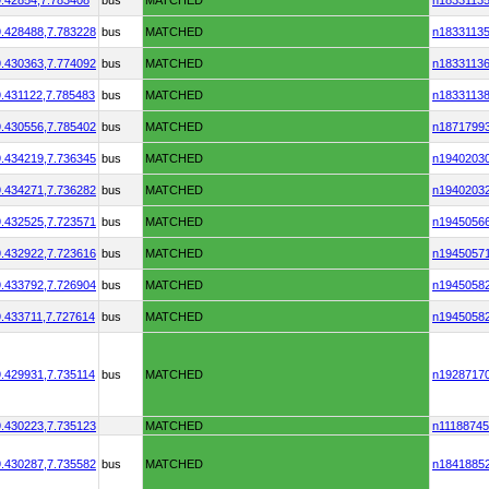
.42854,
7.783408
bus
MATCHED
n1833113
.428488,
7.783228
bus
MATCHED
n1833113
.430363,
7.774092
bus
MATCHED
n1833113
.431122,
7.785483
bus
MATCHED
n1833113
.430556,
7.785402
bus
MATCHED
n1871799
.434219,
7.736345
bus
MATCHED
n1940203
.434271,
7.736282
bus
MATCHED
n1940203
.432525,
7.723571
bus
MATCHED
n1945056
.432922,
7.723616
bus
MATCHED
n1945057
.433792,
7.726904
bus
MATCHED
n1945058
.433711,
7.727614
bus
MATCHED
n1945058
.429931,
7.735114
bus
MATCHED
n1928717
.430223,
7.735123
MATCHED
n1118874
.430287,
7.735582
bus
MATCHED
n1841885