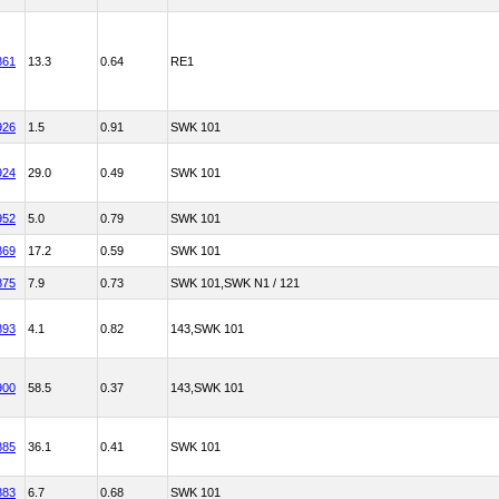
861
13.3
0.64
RE1
926
1.5
0.91
SWK 101
924
29.0
0.49
SWK 101
952
5.0
0.79
SWK 101
869
17.2
0.59
SWK 101
875
7.9
0.73
SWK 101,SWK N1 / 121
893
4.1
0.82
143,SWK 101
900
58.5
0.37
143,SWK 101
885
36.1
0.41
SWK 101
883
6.7
0.68
SWK 101