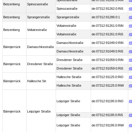
Spinozastraße
de:07312:91262:0:RiN
49
Betzenberg
Spinozastraße
Spinozastraße
de:07312:91262:0:RiS
49
Betzenberg
Sprangerstraße
Sprangerstraße
de:07312:91286:0:1
49
Voltairestraße
de:07312:91261:0:RiN
49
Betzenberg
Voltairestraße
Voltairestraße
de:07312:91261:0:RiS
49
Damaschkestraße
de:07312:91049:0:RiN
49
Bännjerrück
Damaschkestraße
Damaschkestraße
de:07312:91049:0:RiS
49
Dresdener Straße
de:07312:91059:0:RiN
49
Bännjerrück
Dresdener Straße
Dresdener Straße
de:07312:91059:0:RiS
49
Hallesche Straße
de:07312:91125:0:RiO
49
Bännjerrück
Hallesche Str.
Hallesche Straße
de:07312:91125:0:RiW
49
Leipziger Straße
de:07312:91195:0:RiO
49
Bännjerrück
Leipziger Straße
Leipziger Straße
de:07312:91195:0:RiS
49
Leipziger Straße
de:07312:91195:0:RiW
49