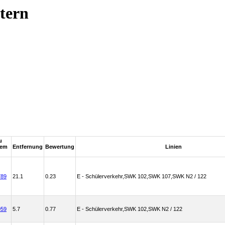
tern
u
hem
Entfernung
Bewertung
Linien
789
21.1
0.23
E - Schülerverkehr,SWK 102,SWK 107,SWK N2 / 122
959
5.7
0.77
E - Schülerverkehr,SWK 102,SWK N2 / 122