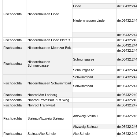
Linde
de:06432:244
Fischbachtal
Niedernhausen Linde
Niedernhausen Linde
de:06432:244
de:06432:244
Fischbachtal
Niedernhausen Linde Platz 3
de:06432:249
de:06432:244
Fischbachtal
Niedernhausen Meenzer Eck
de:06432:244
Schnurrgasse
de:06432:244
Niedernhausen
Fischbachtal
Schnurrgasse
Schnurrgasse
de:06432:244
Schwimmbad
de:06432:247
Fischbachtal
Niedernhausen Schwimmbad
Schwimmbad
de:06432:247
Fischbachtal
Nonrod Am Lohberg
de:06432:249
Fischbachtal
Nonrod Professor-Zutt-Weg
de:06432:249
Fischbachtal
Nonrod Tränkwald
de:06432:247
Abzweig Steinau
de:06432:246
Fischbachtal
Steinau Abzweig Steinau
Abzweig Steinau
de:06432:246
Fischbachtal
Steinau Alte Schule
Alte Schule
de:06432:249