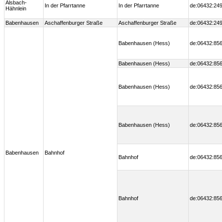
Alsbach-
In der Pfarrtanne
In der Pfarrtanne
de:06432:249
Hähnlein
Babenhausen
Aschaffenburger Straße
Aschaffenburger Straße
de:06432:249
Babenhausen (Hess)
de:06432:856
Babenhausen (Hess)
de:06432:856
Babenhausen (Hess)
de:06432:856
Babenhausen (Hess)
de:06432:856
Babenhausen
Bahnhof
Bahnhof
de:06432:856
Bahnhof
de:06432:856