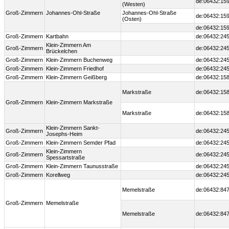
de:06432:159
(Westen)
Groß-Zimmern
Johannes-Ohl-Straße
Johannes-Ohl-Straße
de:06432:159
(Osten)
de:06432:159
Groß-Zimmern
Kartbahn
de:06432:245
Klein-Zimmern Am
Groß-Zimmern
de:06432:245
Brückelchen
Groß-Zimmern
Klein-Zimmern Buchenweg
de:06432:245
Groß-Zimmern
Klein-Zimmern Friedhof
de:06432:245
Groß-Zimmern
Klein-Zimmern Geißberg
de:06432:158
Markstraße
de:06432:158
Groß-Zimmern
Klein-Zimmern Markstraße
Markstraße
de:06432:158
Klein-Zimmern Sankt-
Groß-Zimmern
de:06432:245
Josephs-Heim
Groß-Zimmern
Klein-Zimmern Semder Pfad
de:06432:24
Klein-Zimmern
Groß-Zimmern
de:06432:245
Spessartstraße
Groß-Zimmern
Klein-Zimmern Taunusstraße
de:06432:24
Groß-Zimmern
Korellweg
de:06432:245
Memelstraße
de:06432:847
Groß-Zimmern
Memelstraße
Memelstraße
de:06432:847