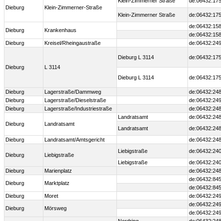
Klein-Zimmerner Straße
de:06432:175
Dieburg
Klein-Zimmerner-Straße
Klein-Zimmerner Straße
de:06432:175
de:06432:158
Dieburg
Krankenhaus
de:06432:158
Dieburg
Kreisel/Rheingaustraße
de:06432:24
Dieburg L 3114
de:06432:175
Dieburg
L 3114
Dieburg L 3114
de:06432:175
Dieburg
Lagerstraße/Dammweg
de:06432:24
Dieburg
Lagerstraße/Dieselstraße
de:06432:24
Dieburg
Lagerstraße/Industriestraße
de:06432:24
Landratsamt
de:06432:248
Dieburg
Landratsamt
Landratsamt
de:06432:248
Dieburg
Landratsamt/Amtsgericht
de:06432:24
Liebigstraße
de:06432:240
Dieburg
Liebigstraße
Liebigstraße
de:06432:240
Dieburg
Marienplatz
de:06432:24
de:06432:845
Dieburg
Marktplatz
de:06432:845
Dieburg
Moret
de:06432:24
de:06432:249
Dieburg
Mörsweg
de:06432:249