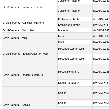
Jüdischer Friedhof
de:06432:240
Groß-Bieberau
Jüdischer Friedhof
Jüdischer Friedhof
de:06432:240
Katholische Kirche
de:06432:246
Groß-Bieberau
Katholische Kirche
Katholische Kirche
de:06432:246
Groß-Bieberau
Marktplatz
Marktplatz
de:06432:242
Mitte
de:06432:160
Groß-Bieberau
Mitte
Mitte
de:06432:160
Rodau Asbacher Weg
de:06432:240
Groß-Bieberau
Rodau Asbacher Weg
Rodau Asbacher Weg
de:06432:240
Rodau Eckstraße
de:06432:245
Groß-Bieberau
Rodau Eckstraße
Rodau Eckstraße
de:06432:245
Schule
de:06432:161
Schule
de:06432:161
Groß-Bieberau
Schule