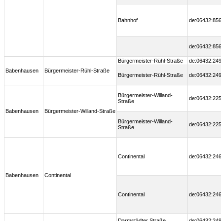
Bahnhof
de:06432:856
de:06432:856
Bürgermeister-Rühl-Straße
de:06432:249
Babenhausen
Bürgermeister-Rühl-Straße
Bürgermeister-Rühl-Straße
de:06432:249
Bürgermeister-Willand-
de:06432:225
Straße
Babenhausen
Bürgermeister-Willand-Straße
Bürgermeister-Willand-
de:06432:225
Straße
Continental
de:06432:246
Babenhausen
Continental
Continental
de:06432:246
Darmstädter Straße
de:06432:249