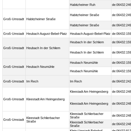
Habitzheimer Ruh
de:06432:246
Habitzheimer Straße
de:06432:249
Groß-Umstadt
Habitzheimer Straße
Habitzheimer Straße
de:06432:249
Groß-Umstadt
Heubach August-Bebel-Platz
Heubach August-Bebel-Platz
de:06432:159
Heubach In der Schliem
de:06432:159
Groß-Umstadt
Heubach In der Schliem
Heubach In der Schliem
de:06432:159
Heubach Neumühle
de:06432:159
Groß-Umstadt
Heubach Neumühle
Heubach Neumühle
de:06432:159
Groß-Umstadt
Im Rech
Im Rech
de:06432:242
Kleestadt Am Heimgesberg
de:06432:248
Groß-Umstadt
Kleestadt Am Heimgesberg
Kleestadt Am Heimgesberg
de:06432:248
Kleestadt Schlierbacher
de:06432:248
Straße
Kleestadt Schlierbacher
Groß-Umstadt
Straße
Kleestadt Schlierbacher
de:06432:248
Straße
Klein-Umstadt Bahnhof
de:06432:812