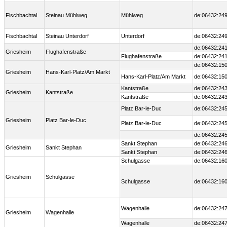
Fischbachtal
Steinau Mühlweg
Mühlweg
de:06432:249
Fischbachtal
Steinau Unterdorf
Unterdorf
de:06432:249
de:06432:241
Griesheim
Flughafenstraße
Flughafenstraße
de:06432:241
de:06432:150
Griesheim
Hans-Karl-Platz/Am Markt
Hans-Karl-Platz/Am Markt
de:06432:150
Kantstraße
de:06432:243
Griesheim
Kantstraße
Kantstraße
de:06432:243
Platz Bar-le-Duc
de:06432:245
Griesheim
Platz Bar-le-Duc
Platz Bar-le-Duc
de:06432:245
de:06432:245
Sankt Stephan
de:06432:246
Griesheim
Sankt Stephan
Sankt Stephan
de:06432:246
Schulgasse
de:06432:160
Griesheim
Schulgasse
Schulgasse
de:06432:160
Wagenhalle
de:06432:247
Griesheim
Wagenhalle
Wagenhalle
de:06432:247