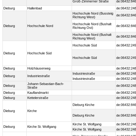
Groß-Zimmerner Straße
de:06432:846
Dieburg
Hallenbad
de:06432:24
Hochschule Nord (Bussteig
de:06432:846
Richtung West)
Hochschule Nord (Bushalt
Dieburg
Hochschule Nord
de:06432:846
Richtung Ost)
Hochschule Nord (Bushalt
de:06432:846
Richtung West)
Hochschule Süd
de:06432:249
Dieburg
Hochschule Süd
Hochschule Süd
de:06432:249
Dieburg
Holzhäuserweg
de:06432:24
Industriestraße
de:06432:248
Dieburg
Industriestraße
Industriestraße
de:06432:248
Johann-Sebastian-Bach-
Dieburg
de:06432:24
Straße
Dieburg
Kauflandmarkt
de:06432:24
Dieburg
Kettelerstraße
de:06432:24
Dieburg Kirche
de:06432:846
Dieburg
Kirche
Dieburg Kirche
de:06432:846
Kirche St. Wolfgang
de:06432:248
Dieburg
Kirche St. Wolfgang
Kirche St. Wolfgang
de:06432:248