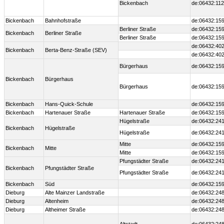
Bickenbach
de:06432:112
Bickenbach
Bahnhofstraße
de:06432:15
Berliner Straße
de:06432:159
Bickenbach
Berliner Straße
Berliner Straße
de:06432:159
de:06432:402
Bickenbach
Berta-Benz-Straße (SEV)
de:06432:402
Bürgerhaus
de:06432:159
Bickenbach
Bürgerhaus
Bürgerhaus
de:06432:159
Bickenbach
Hans-Quick-Schule
de:06432:15
Bickenbach
Hartenauer Straße
Hartenauer Straße
de:06432:159
Hügelstraße
de:06432:241
Bickenbach
Hügelstraße
Hügelstraße
de:06432:241
Mitte
de:06432:159
Bickenbach
Mitte
Mitte
de:06432:159
Pfungstädter Straße
de:06432:241
Bickenbach
Pfungstädter Straße
Pfungstädter Straße
de:06432:241
Bickenbach
Süd
de:06432:15
Dieburg
Alte Mainzer Landstraße
de:06432:24
Dieburg
Altenheim
de:06432:24
Dieburg
Altheimer Straße
de:06432:24