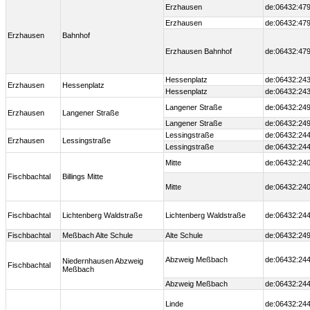
Erzhausen
de:06432:479
Erzhausen
de:06432:479
Erzhausen
Bahnhof
Erzhausen Bahnhof
de:06432:479
Hessenplatz
de:06432:243
Erzhausen
Hessenplatz
Hessenplatz
de:06432:243
Langener Straße
de:06432:249
Erzhausen
Langener Straße
Langener Straße
de:06432:249
Lessingstraße
de:06432:244
Erzhausen
Lessingstraße
Lessingstraße
de:06432:244
Mitte
de:06432:240
Fischbachtal
Billings Mitte
Mitte
de:06432:240
Fischbachtal
Lichtenberg Waldstraße
Lichtenberg Waldstraße
de:06432:244
Fischbachtal
Meßbach Alte Schule
Alte Schule
de:06432:249
Abzweig Meßbach
de:06432:244
Niedernhausen Abzweig
Fischbachtal
Meßbach
Abzweig Meßbach
de:06432:244
Linde
de:06432:244