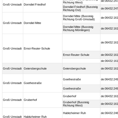
de:06432:247
Richtung West)
Groß-Umstadt
Dorndiel Friedhof
Dorndiel Friedhof (Bussteig
de:06432:247
Richtung Ost)
Dorndiel Mitte (Bussteig
de:06432:161
Richtung Groß-Umstadt)
Groß-Umstadt
Dorndiel Mitte
Dorndiel Mitte (Bussteig
de:06432:161
Richtung Mömlingen)
de:06432:161
Groß-Umstadt
Ernst-Reuter-Schule
Ernst-Reuter-Schule
de:06432:161
de:06432:161
Groß-Umstadt
Geiersbergschule
Geiersbergschule
de:06432:161
Goethestraße
de:06432:249
Groß-Umstadt
Goethestraße
Goethestraße
de:06432:249
Gruberhof
de:06432:161
Groß-Umstadt
Gruberhof
Gruberhof (Bussteig
de:06432:161
Richtung West)
Habitzheimer Ruh
de:06432:246
Groß-Umstadt
Habitzheimer Ruh