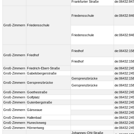
Frankfurter Straße
de:06432:847
Friedensschule
de:06432:846
Groß-Zimmern
Friedensschule
Friedensschule
de:06432:846
Friedhof
de:06432:158
Groß-Zimmern
Friedhof
Friedhof
de:06432:158
Groß-Zimmern
Friedrich-Ebert-Straße
de:06432:24
Groß-Zimmern
Gabelsbergerstraße
de:06432:245
Gersprenzbrücke
de:06432:158
Groß-Zimmern
Gersprenzbrücke
Gersprenzbrücke
de:06432:158
Groß-Zimmern
Goethestraße
de:06432:245
Groß-Zimmern
Golfplatz
de:06432:24
Groß-Zimmern
Gutenbergstraße
de:06432:245
de:06432:245
Groß-Zimmern
Gänseaue
de:06432:245
Groß-Zimmern
Hallenbad
de:06432:245
Groß-Zimmern
Huneckeweg
de:06432:245
Groß-Zimmern
Hörnertweg
de:06432:24
Johannes-Ohl-Straße