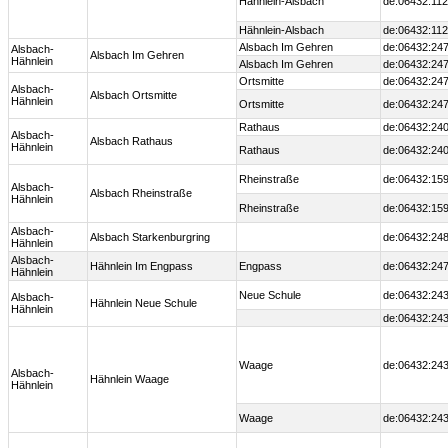
Hähnlein-Alsbach
de:06432:112
Hähnlein-Alsbach
de:06432:112
Alsbach Im Gehren
de:06432:247
Alsbach-
Alsbach Im Gehren
Hähnlein
Alsbach Im Gehren
de:06432:247
Ortsmitte
de:06432:247
Alsbach-
Alsbach Ortsmitte
Hähnlein
Ortsmitte
de:06432:247
Rathaus
de:06432:240
Alsbach-
Alsbach Rathaus
Hähnlein
Rathaus
de:06432:240
Rheinstraße
de:06432:159
Alsbach-
Alsbach Rheinstraße
Hähnlein
Rheinstraße
de:06432:159
Alsbach-
Alsbach Starkenburgring
de:06432:24
Hähnlein
Alsbach-
Hähnlein Im Engpass
Engpass
de:06432:247
Hähnlein
Neue Schule
de:06432:243
Alsbach-
Hähnlein Neue Schule
Hähnlein
de:06432:243
Waage
de:06432:243
Alsbach-
Hähnlein Waage
Hähnlein
Waage
de:06432:243