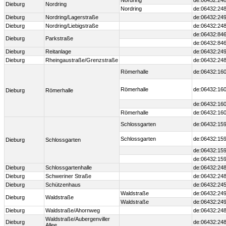
Nordring
de:06432:248
Dieburg
Nordring
Nordring
de:06432:248
Dieburg
Nordring/Lagerstraße
de:06432:24
Dieburg
Nordring/Liebigstraße
de:06432:24
de:06432:846
Dieburg
Parkstraße
de:06432:846
Dieburg
Reitanlage
de:06432:24
Dieburg
Rheingaustraße/Grenzstraße
de:06432:24
Römerhalle
de:06432:160
Römerhalle
de:06432:160
Dieburg
Römerhalle
de:06432:160
Römerhalle
de:06432:160
Schlossgarten
de:06432:159
Schlossgarten
de:06432:159
Dieburg
Schlossgarten
de:06432:159
de:06432:159
Dieburg
Schlossgartenhalle
de:06432:24
Dieburg
Schweriner Straße
de:06432:24
Dieburg
Schützenhaus
de:06432:24
Waldstraße
de:06432:249
Dieburg
Waldstraße
Waldstraße
de:06432:249
Dieburg
Waldstraße/Ahornweg
de:06432:24
Waldstraße/Aubergenviller
Dieburg
de:06432:24
Allee