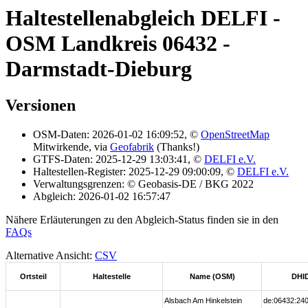
Haltestellenabgleich DELFI -
OSM Landkreis 06432 -
Darmstadt-Dieburg
Versionen
OSM-Daten: 2026-01-02 16:09:52, ©
OpenStreetMap
Mitwirkende, via
Geofabrik
(Thanks!)
GTFS-Daten: 2025-12-29 13:03:41, ©
DELFI e.V.
Haltestellen-Register: 2025-12-29 09:00:09, ©
DELFI e.V.
Verwaltungsgrenzen: © Geobasis-DE / BKG 2022
Abgleich: 2026-01-02 16:57:47
Nähere Erläuterungen zu den Abgleich-Status finden sie in den
FAQs
Alternative Ansicht:
CSV
Ortsteil
Haltestelle
Name (OSM)
DHI
Alsbach Am Hinkelstein
de:06432:240