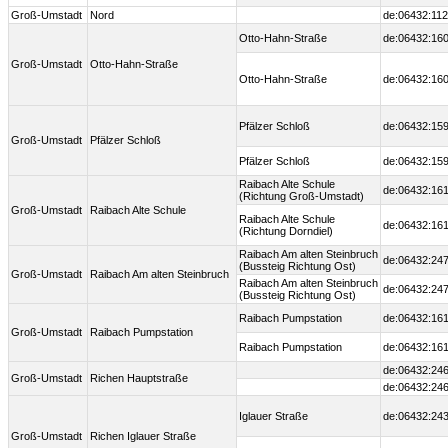
Groß-Umstadt
Nord
de:06432:11
Otto-Hahn-Straße
de:06432:160
Groß-Umstadt
Otto-Hahn-Straße
Otto-Hahn-Straße
de:06432:160
Pfälzer Schloß
de:06432:159
Groß-Umstadt
Pfälzer Schloß
Pfälzer Schloß
de:06432:159
Raibach Alte Schule
de:06432:161
(Richtung Groß-Umstadt)
Groß-Umstadt
Raibach Alte Schule
Raibach Alte Schule
de:06432:161
(Richtung Dorndiel)
Raibach Am alten Steinbruch
de:06432:247
(Bussteig Richtung Ost)
Groß-Umstadt
Raibach Am alten Steinbruch
Raibach Am alten Steinbruch
de:06432:247
(Bussteig Richtung Ost)
Raibach Pumpstation
de:06432:161
Groß-Umstadt
Raibach Pumpstation
Raibach Pumpstation
de:06432:161
de:06432:246
Groß-Umstadt
Richen Hauptstraße
de:06432:246
Iglauer Straße
de:06432:243
Groß-Umstadt
Richen Iglauer Straße