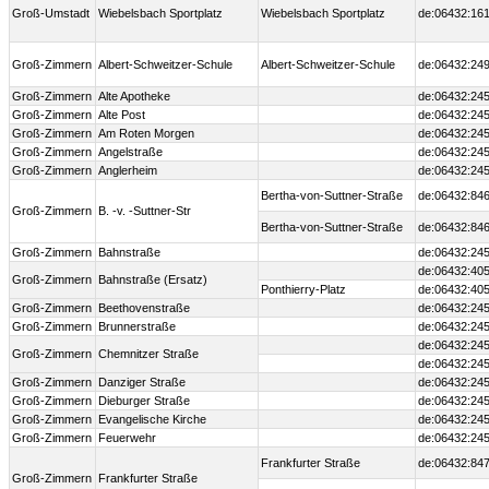
Groß-Umstadt
Wiebelsbach Sportplatz
Wiebelsbach Sportplatz
de:06432:161
Groß-Zimmern
Albert-Schweitzer-Schule
Albert-Schweitzer-Schule
de:06432:249
Groß-Zimmern
Alte Apotheke
de:06432:245
Groß-Zimmern
Alte Post
de:06432:245
Groß-Zimmern
Am Roten Morgen
de:06432:245
Groß-Zimmern
Angelstraße
de:06432:245
Groß-Zimmern
Anglerheim
de:06432:245
Bertha-von-Suttner-Straße
de:06432:846
Groß-Zimmern
B. -v. -Suttner-Str
Bertha-von-Suttner-Straße
de:06432:846
Groß-Zimmern
Bahnstraße
de:06432:245
de:06432:405
Groß-Zimmern
Bahnstraße (Ersatz)
Ponthierry-Platz
de:06432:405
Groß-Zimmern
Beethovenstraße
de:06432:245
Groß-Zimmern
Brunnerstraße
de:06432:245
de:06432:245
Groß-Zimmern
Chemnitzer Straße
de:06432:245
Groß-Zimmern
Danziger Straße
de:06432:245
Groß-Zimmern
Dieburger Straße
de:06432:24
Groß-Zimmern
Evangelische Kirche
de:06432:245
Groß-Zimmern
Feuerwehr
de:06432:245
Frankfurter Straße
de:06432:847
Groß-Zimmern
Frankfurter Straße