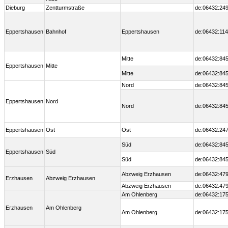
Dieburg
Zentturmstraße
de:06432:24
Eppertshausen
Bahnhof
Eppertshausen
de:06432:114
Mitte
de:06432:845
Eppertshausen
Mitte
Mitte
de:06432:845
Nord
de:06432:845
Eppertshausen
Nord
Nord
de:06432:845
Eppertshausen
Ost
Ost
de:06432:247
Süd
de:06432:845
Eppertshausen
Süd
Süd
de:06432:845
Abzweig Erzhausen
de:06432:479
Erzhausen
Abzweig Erzhausen
Abzweig Erzhausen
de:06432:479
Am Ohlenberg
de:06432:175
Erzhausen
Am Ohlenberg
Am Ohlenberg
de:06432:175