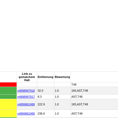
Link zu
gematchem
Entfernung
Bewertung
Halt
T48
n4898997918
32.0
1.0
183,AST,T48
n4898997917
8.3
1.0
AST,T48
n4899862488
222.9
1.0
183,AST,T48
n4899862489
236.6
1.0
AST,T48