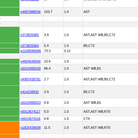
n4997888536
103.7
1.0
AST
D
D
n373825965
3.9
1.0
AST,AST WB,B5,C72
n373825964
5.4
1.0
B5,C72
w1108596996
73.3
0.12
D
n4894648566
10.6
1.0
n5015990039
86.4
1.0
AST WB,B1
n4997436791
2.7
1.0
AST,AST WB,B5,C72
n414228932
2.9
1.0
B5,C72
n5015990033
0.8
1.0
AST WB,B1
n5013674117
5.0
1.0
AST,AST WB,R70
n5013674118
0.8
1.0
C74
n1825439938
11.5
1.0
AST,AST WB,R70