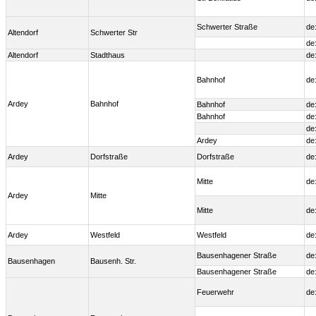
Schwerter Straße
de
Altendorf
Schwerter Str
de
Altendorf
Stadthaus
de
Bahnhof
de
Ardey
Bahnhof
Bahnhof
de
Bahnhof
de
de
Ardey
de
Ardey
Dorfstraße
Dorfstraße
de
Mitte
de
Ardey
Mitte
Mitte
de
Ardey
Westfeld
Westfeld
de
Bausenhagener Straße
de
Bausenhagen
Bausenh. Str.
Bausenhagener Straße
de
Feuerwehr
de