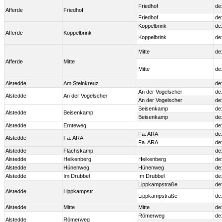
Friedhof
de
Afferde
Friedhof
Friedhof
de
Koppelbrink
de
Afferde
Koppelbrink
Koppelbrink
de
Mitte
de
Afferde
Mitte
Mitte
de
Alstedde
Am Steinkreuz
de
An der Vogelscher
de
Alstedde
An der Vogelscher
An der Vogelscher
de
Beisenkamp
de
Alstedde
Beisenkamp
Beisenkamp
de
Alstedde
Ernteweg
de
Fa. ARA
de
Alstedde
Fa. ARA
Fa. ARA
de
Alstedde
Flachskamp
de
Alstedde
Heikenberg
Heikenberg
de
Alstedde
Hünenweg
Hünenweg
de
Alstedde
Im Drubbel
Im Drubbel
de
Lippkampstraße
de
Alstedde
Lippkampstr.
Lippkampstraße
de
Alstedde
Mitte
Mitte
de
Römerweg
de
Alstedde
Römerweg