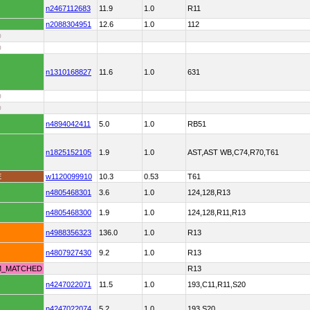
n2467112683
11.9
1.0
R11
n2088304951
12.6
1.0
112
D
D
n1310168827
11.6
1.0
631
D
D
n4894042411
5.0
1.0
RB51
n1825152105
1.9
1.0
AST,AST WB,C74,R70,T61
E
w1120099910
10.3
0.53
T61
n4805468301
3.6
1.0
124,128,R13
n4805468300
1.9
1.0
124,128,R11,R13
n4988356323
136.0
1.0
R13
n4807927430
9.2
1.0
R13
M_MATCHED
R13
n4247022071
11.5
1.0
193,C11,R11,S20
n4247022074
5.2
1.0
193,S20