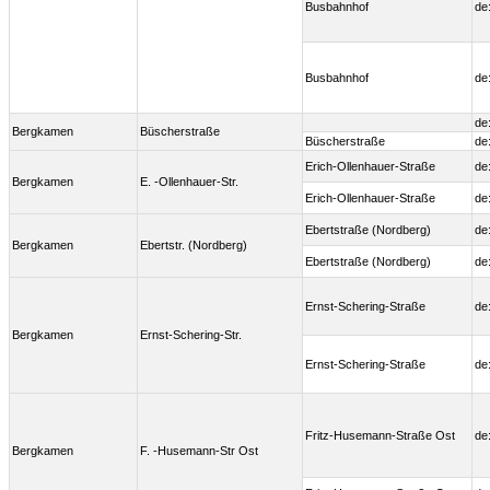
Busbahnhof
de
Busbahnhof
de
de
Bergkamen
Büscherstraße
Büscherstraße
de
Erich-Ollenhauer-Straße
de
Bergkamen
E. -Ollenhauer-Str.
Erich-Ollenhauer-Straße
de
Ebertstraße (Nordberg)
de
Bergkamen
Ebertstr. (Nordberg)
Ebertstraße (Nordberg)
de
Ernst-Schering-Straße
de
Bergkamen
Ernst-Schering-Str.
Ernst-Schering-Straße
de
Fritz-Husemann-Straße Ost
de
Bergkamen
F. -Husemann-Str Ost