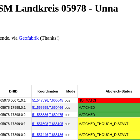
OSM Landkreis 05978 - Unna
ende, via
Geofabrik
(Thanks!)
DHID
Koordinaten
Mode
Abgleich-Status
:05978:60071:0:1
51.547396,
7.666645
bus
NO_MATCH
:05978:17898:0:1
51.558858,
7.650466
bus
MATCHED
:05978:17898:0:2
51.558886,
7.650475
bus
MATCHED
:05978:17899:0:1
51.551508,
7.663195
bus
MATCHED_THOUGH_DISTANT
:05978:17899:0:2
51.551446,
7.663186
bus
MATCHED_THOUGH_DISTANT