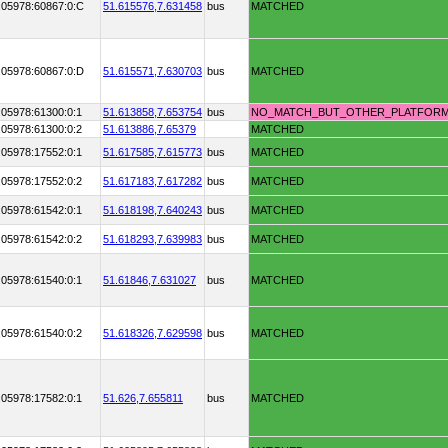
:05978:60867:0:C
51.615576,
7.631458
bus
MATCHED
:05978:60867:0:D
51.615571,
7.630703
bus
MATCHED
:05978:61300:0:1
51.613858,
7.653754
bus
NO_MATCH_BUT_OTHER_PLATFOR
:05978:61300:0:2
51.613886,
7.65379
MATCHED
:05978:17552:0:1
51.617585,
7.615773
bus
MATCHED
:05978:17552:0:2
51.617183,
7.617282
bus
MATCHED
:05978:61542:0:1
51.618198,
7.640243
bus
MATCHED
:05978:61542:0:2
51.618293,
7.639983
bus
MATCHED
:05978:61540:0:1
51.61846,
7.631027
bus
MATCHED
:05978:61540:0:2
51.618326,
7.629598
bus
MATCHED
:05978:17582:0:1
51.626,
7.655811
bus
MATCHED