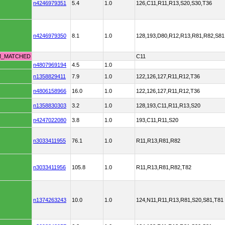
n4246979351
5.4
1.0
126,C11,R11,R13,S20,S30,T36
n4246979350
8.1
1.0
128,193,D80,R12,R13,R81,R82,S81
M_MATCHED
C11
n4807969194
4.5
1.0
n1358829411
7.9
1.0
122,126,127,R11,R12,T36
n4806158966
16.0
1.0
122,126,127,R11,R12,T36
n1358830303
3.2
1.0
128,193,C11,R11,R13,S20
n4247022080
3.8
1.0
193,C11,R11,S20
n3033411955
76.1
1.0
R11,R13,R81,R82
n3033411956
105.8
1.0
R11,R13,R81,R82,T82
n1374263243
10.0
1.0
124,N11,R11,R13,R81,S20,S81,T81