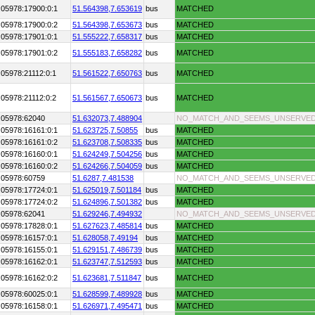
:05978:17900:0:1
51.564398,
7.653619
bus
MATCHED
:05978:17900:0:2
51.564398,
7.653673
bus
MATCHED
:05978:17901:0:1
51.555222,
7.658317
bus
MATCHED
:05978:17901:0:2
51.555183,
7.658282
bus
MATCHED
:05978:21112:0:1
51.561522,
7.650763
bus
MATCHED
:05978:21112:0:2
51.561567,
7.650673
bus
MATCHED
:05978:62040
51.632073,
7.488904
NO_MATCH_AND_SEEMS_UNSERVE
:05978:16161:0:1
51.623725,
7.50855
bus
MATCHED
:05978:16161:0:2
51.623708,
7.508335
bus
MATCHED
:05978:16160:0:1
51.624249,
7.504256
bus
MATCHED
:05978:16160:0:2
51.624266,
7.504059
bus
MATCHED
:05978:60759
51.6287,
7.481538
NO_MATCH_AND_SEEMS_UNSERVE
:05978:17724:0:1
51.625019,
7.501184
bus
MATCHED
:05978:17724:0:2
51.624896,
7.501382
bus
MATCHED
:05978:62041
51.629246,
7.494932
NO_MATCH_AND_SEEMS_UNSERVE
:05978:17828:0:1
51.627623,
7.485814
bus
MATCHED
:05978:16157:0:1
51.628058,
7.49194
bus
MATCHED
:05978:16155:0:1
51.629151,
7.486739
bus
MATCHED
:05978:16162:0:1
51.623747,
7.512593
bus
MATCHED
:05978:16162:0:2
51.623681,
7.511847
bus
MATCHED
:05978:60025:0:1
51.628599,
7.489928
bus
MATCHED
:05978:16158:0:1
51.626971,
7.495471
bus
MATCHED