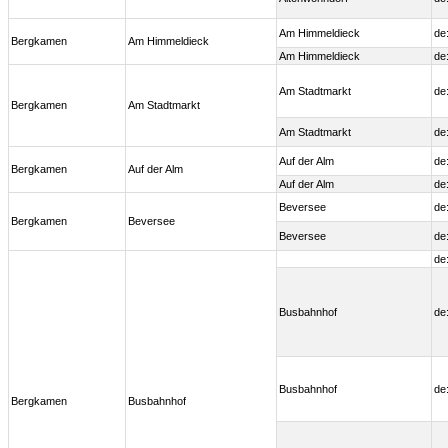
Am Himmeldieck
de
Bergkamen
Am Himmeldieck
Am Himmeldieck
de
Am Stadtmarkt
de
Bergkamen
Am Stadtmarkt
Am Stadtmarkt
de
Auf der Alm
de
Bergkamen
Auf der Alm
Auf der Alm
de
Beversee
de
Bergkamen
Beversee
Beversee
de
de
Busbahnhof
de
Busbahnhof
de
Bergkamen
Busbahnhof