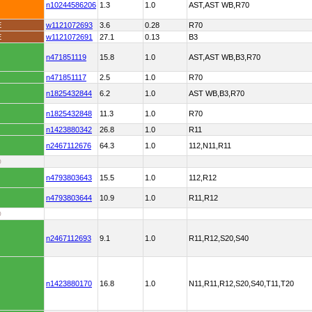
n10244586206
1.3
1.0
AST,AST WB,R70
E
w1121072693
3.6
0.28
R70
E
w1121072691
27.1
0.13
B3
n471851119
15.8
1.0
AST,AST WB,B3,R70
n471851117
2.5
1.0
R70
n1825432844
6.2
1.0
AST WB,B3,R70
n1825432848
11.3
1.0
R70
n1423880342
26.8
1.0
R11
n2467112676
64.3
1.0
112,N11,R11
D
n4793803643
15.5
1.0
112,R12
n4793803644
10.9
1.0
R11,R12
D
n2467112693
9.1
1.0
R11,R12,S20,S40
n1423880170
16.8
1.0
N11,R11,R12,S20,S40,T11,T20