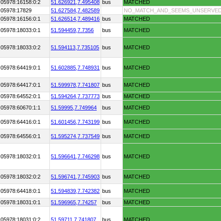
:05978:16158:0:2
51.626921,
7.495408
bus
MATCHED
:05978:17829
51.627584,
7.482589
NO_MATCH_AND_SEEMS_UNSERVE
:05978:16156:0:1
51.626514,
7.489416
bus
MATCHED
:05978:18033:0:1
51.594459,
7.7356
bus
MATCHED
:05978:18033:0:2
51.594113,
7.735105
bus
MATCHED
:05978:64419:0:1
51.602885,
7.748931
bus
MATCHED
:05978:64417:0:1
51.599978,
7.741807
bus
MATCHED
:05978:64552:0:1
51.594264,
7.737773
bus
MATCHED
:05978:60670:1:1
51.59995,
7.749964
bus
MATCHED
:05978:64416:0:1
51.601456,
7.743199
bus
MATCHED
:05978:64556:0:1
51.595274,
7.737549
bus
MATCHED
:05978:18032:0:1
51.596641,
7.746298
bus
MATCHED
:05978:18032:0:2
51.596741,
7.745903
bus
MATCHED
:05978:64418:0:1
51.594839,
7.742382
bus
MATCHED
:05978:18031:0:1
51.596965,
7.74257
bus
MATCHED
:05978:18031:0:2
51.59711,
7.741807
bus
MATCHED