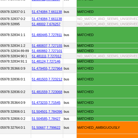
:05978:32837:0:1
51.474084,
7.661138
bus
MATCHED
:05978:32837:0:2
51.474084,
7.661138
NO_MATCH_AND_SEEMS_UNSERVE
:05978:32895
51.48002,
7.676257
NO_MATCH_AND_SEEMS_UNSERVE
:05978:32834:1:1
51.480445,
7.727811
bus
MATCHED
:05978:32834:1:2
51.480837,
7.727155
bus
MATCHED
:05978:32834:89:89
51.480882,
7.727101
MATCHED
:05978:32834:90:1
51.481111,
7.727012
NO_MATCH_AND_SEEMS_UNSERVE
:05978:32834:91:1
51.48124,
7.727146
MATCHED
:05978:35366:0:9
51.479455,
7.727964
bus
MATCHED
:05978:32836:0:1
51.481503,
7.723212
bus
MATCHED
:05978:32836:0:2
51.481559,
7.723068
bus
MATCHED
:05978:35364:0:9
51.473233,
7.71545
bus
MATCHED
:05978:32806:0:1
51.504501,
7.784396
bus
MATCHED
:05978:32806:0:2
51.504585,
7.78427
bus
MATCHED
:05978:32764:0:1
51.50667,
7.799622
bus
MATCHED_AMBIGUOUSLY