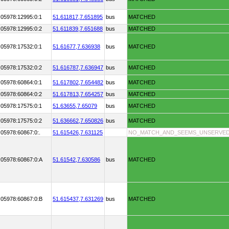
:05978:12995:0:1
51.611817,
7.651895
bus
MATCHED
:05978:12995:0:2
51.611839,
7.651688
bus
MATCHED
:05978:17532:0:1
51.61677,
7.636938
bus
MATCHED
:05978:17532:0:2
51.616787,
7.636947
bus
MATCHED
:05978:60864:0:1
51.617802,
7.654482
bus
MATCHED
:05978:60864:0:2
51.617813,
7.654257
bus
MATCHED
:05978:17575:0:1
51.63655,
7.65079
bus
MATCHED
:05978:17575:0:2
51.636662,
7.650826
bus
MATCHED
:05978:60867:0:.
51.615426,
7.631125
NO_MATCH_AND_SEEMS_UNSERVE
:05978:60867:0:A
51.61542,
7.630586
bus
MATCHED
:05978:60867:0:B
51.615437,
7.631269
bus
MATCHED