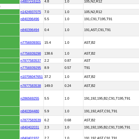
n4807216115
4.8
1.0
105,N2,R12
D
n1424937075
7.0
1.0
105,N2,R12
n840396496
5.5
1.0
191,C91,T195,T91
n840396494
0.4
1.0
191,AST,C91,T91
n7756939301
15.4
1.0
AST,B2
n7756939298
138.6
1.0
AST,B2
n7877583537
2.2
0.87
AST
n7756939295
8.9
0.57
T91
n10706047651
37.2
1.0
AST,B2
n7877583538
149.0
0.24
AST,B2
n286569255
5.5
1.0
191,192,195,B2,C91,T195,T91
n840394480
5.9
1.0
191,192,AST,C91,T91
n7877583539
6.2
0.68
AST,B2
n840402031
2.3
1.0
191,192,195,B2,C91,T195,T91
n840401932
2.7
1.0
191,192,AST,C91,T91