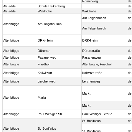
Römerweg
de
Alstedde
Schule Heikenberg
de
Alstedde
Waldhöhe
Waldhöhe
de
Am Telgenbusch
de
Altenbögge
Am Telgenbusch
Am Telgenbusch
de
Altenbögge
DRK-Heim
DRK-Heim
de
Altenbögge
Dürerstr.
Dürerstraße
de
Altenbögge
Fasanenweg
Fasanenweg
de
Altenbögge
Friedhof
Altenbögge, Friedhof
de
Altenbögge
Kollwitzstr.
Kollwitzstraße
de
Altenbögge
Lerchenweg
Lerchenweg
de
Markt
de
Altenbögge
Markt
Markt
de
Altenbögge
Paul-Weniger-Str.
Paul-Weniger-Straße
de
St. Bonifatius
de
Altenbögge
St. Bonifatius
St. Bonifatius
de