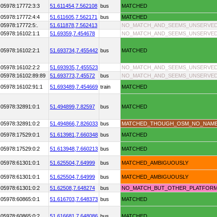
:05978:17772:3:3
51.611454,
7.562108
bus
MATCHED
:05978:17772:4:4
51.611605,
7.562171
bus
MATCHED
:05978:17772:5:.
51.611878,
7.562413
NO_MATCH_AND_SEEMS_UNSERVE
:05978:16102:1:1
51.69359,
7.454678
NO_MATCH_AND_SEEMS_UNSERVE
:05978:16102:2:1
51.693734,
7.455442
bus
MATCHED
:05978:16102:2:2
51.693935,
7.455523
NO_MATCH_AND_SEEMS_UNSERVE
:05978:16102:89:89
51.693773,
7.45572
bus
NO_MATCH_AND_SEEMS_UNSERVE
:05978:16102:91:1
51.693489,
7.454669
train
MATCHED
:05978:32891:0:1
51.494899,
7.82597
bus
MATCHED
:05978:32891:0:2
51.494866,
7.826033
bus
MATCHED_THOUGH_OSM_NO_NAM
:05978:17529:0:1
51.613981,
7.660348
bus
MATCHED
:05978:17529:0:2
51.613948,
7.660213
bus
MATCHED
:05978:61301:0:1
51.625504,
7.64999
bus
MATCHED_AMBIGUOUSLY
:05978:61301:0:1
51.625504,
7.64999
bus
MATCHED_AMBIGUOUSLY
:05978:61301:0:2
51.62508,
7.648274
bus
NO_MATCH_BUT_OTHER_PLATFOR
:05978:60865:0:1
51.616703,
7.648373
bus
MATCHED
:05978:60865:0:2
51.616681,
7.648086
bus
MATCHED