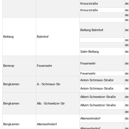
Kreuzstraße
de
Kreuzstraße
de
de
de
Beifang Bahnhof
de
Beifang
Bahnhof
de
de
Selm-Beifang
de
Feuerwehr
de
Bentrop
Feuerwehr
Feuerwehr
de
Anton-Schmaus-Straße
de
Bergkamen
A. -Schmaus-Str.
Anton-Schmaus-Straße
de
Albert-Schweitzer-Straße
de
Bergkamen
Alb. -Schweitzer-Str
Albert-Schweitzer-Straße
de
de
Altenwohndorf
de
Bergkamen
Altenwohndorf
Altenwohndorf
de