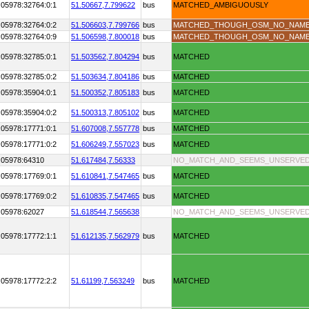
:05978:32764:0:1
51.50667,
7.799622
bus
MATCHED_AMBIGUOUSLY
:05978:32764:0:2
51.506603,
7.799766
bus
MATCHED_THOUGH_OSM_NO_NAM
:05978:32764:0:9
51.506598,
7.800018
bus
MATCHED_THOUGH_OSM_NO_NAM
:05978:32785:0:1
51.503562,
7.804294
bus
MATCHED
:05978:32785:0:2
51.503634,
7.804186
bus
MATCHED
:05978:35904:0:1
51.500352,
7.805183
bus
MATCHED
:05978:35904:0:2
51.500313,
7.805102
bus
MATCHED
:05978:17771:0:1
51.607008,
7.557778
bus
MATCHED
:05978:17771:0:2
51.606249,
7.557023
bus
MATCHED
:05978:64310
51.617484,
7.56333
NO_MATCH_AND_SEEMS_UNSERVE
:05978:17769:0:1
51.610841,
7.547465
bus
MATCHED
:05978:17769:0:2
51.610835,
7.547465
bus
MATCHED
:05978:62027
51.618544,
7.565638
NO_MATCH_AND_SEEMS_UNSERVE
:05978:17772:1:1
51.612135,
7.562979
bus
MATCHED
:05978:17772:2:2
51.61199,
7.563249
bus
MATCHED