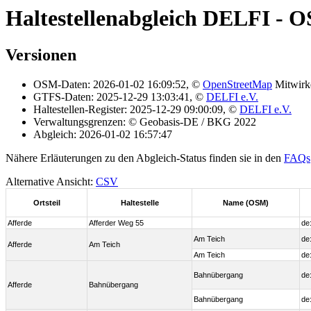
Haltestellenabgleich DELFI - 
Versionen
OSM-Daten: 2026-01-02 16:09:52, ©
OpenStreetMap
Mitwirk
GTFS-Daten: 2025-12-29 13:03:41, ©
DELFI e.V.
Haltestellen-Register: 2025-12-29 09:00:09, ©
DELFI e.V.
Verwaltungsgrenzen: © Geobasis-DE / BKG 2022
Abgleich: 2026-01-02 16:57:47
Nähere Erläuterungen zu den Abgleich-Status finden sie in den
FAQs
Alternative Ansicht:
CSV
Ortsteil
Haltestelle
Name (OSM)
Afferde
Afferder Weg 55
de
Am Teich
de
Afferde
Am Teich
Am Teich
de
Bahnübergang
de
Afferde
Bahnübergang
Bahnübergang
de