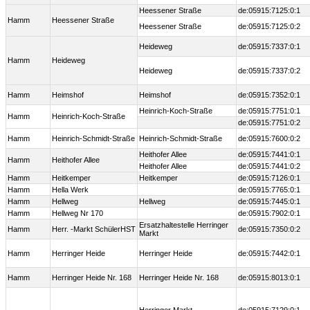
Heessener Straße
de:05915:7125:0:1
Hamm
Heessener Straße
Heessener Straße
de:05915:7125:0:2
Heideweg
de:05915:7337:0:1
Hamm
Heideweg
Heideweg
de:05915:7337:0:2
Hamm
Heimshof
Heimshof
de:05915:7352:0:1
Heinrich-Koch-Straße
de:05915:7751:0:1
Hamm
Heinrich-Koch-Straße
de:05915:7751:0:2
Hamm
Heinrich-Schmidt-Straße
Heinrich-Schmidt-Straße
de:05915:7600:0:2
Heithofer Allee
de:05915:7441:0:1
Hamm
Heithofer Allee
Heithofer Allee
de:05915:7441:0:2
Hamm
Heitkemper
Heitkemper
de:05915:7126:0:1
Hamm
Hella Werk
de:05915:7765:0:1
Hamm
Hellweg
Hellweg
de:05915:7445:0:1
Hamm
Hellweg Nr 170
de:05915:7902:0:1
Ersatzhaltestelle Herringer
Hamm
Herr. -Markt SchülerHST
de:05915:7350:0:2
Markt
Hamm
Herringer Heide
Herringer Heide
de:05915:7442:0:1
Hamm
Herringer Heide Nr. 168
Herringer Heide Nr. 168
de:05915:8013:0:1