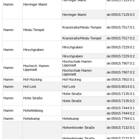
Herringer Markt
de:05915:7129:0:1
Hamm
Herringer Markt
Herringer Markt
de:05915:7129:0:2
Kranstraße/Hindu-Tempel
de:05915:7517:0:1
Hamm
Hindu-Tempel
Kranstraße/Hindu-Tempel
de:05915:7517:0:2
Hirschgraben
de:05915:7229:0:1
Hamm
Hirschgraben
Hirschgraben
de:05915:7229:0:2
Hochschule Hamm-
de:05915:7907:0:1
Lippstadt
Hochsch. Hamm-
Hamm
Lippstadt
Hochschule Hamm-
de:05915:7907:0:2
Lippstadt
Hamm
Hof Hücking
Hof Hücking
de:05915:7802:0:1
Hamm
Hof Lork
Hof Lork
de:05915:8014:0:1
Hohe Straße
de:05915:7135:0:1
Hamm
Hohe Straße
Hohe Straße
de:05915:7135:0:2
de:05915:7444:0:1
Hamm
Hohefeldweg
de:05915:7444:0:2
Hamm
Hohekamp
Hohekamp
de:05915:7784:0:1
Hohenhöveler Straße
de:05915:7132:0:1
Hohenhöveler Straße
de:05915:7132:0:2