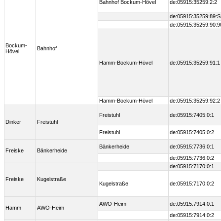
Bahnhof Bockum-Hövel
de:05915:35259:2:2
de:05915:35259:89:
de:05915:35259:90:9
Bockum-
Bahnhof
Hövel
Hamm-Bockum-Hövel
de:05915:35259:91:1
Hamm-Bockum-Hövel
de:05915:35259:92:2
Freistuhl
de:05915:7405:0:1
Dinker
Freistuhl
Freistuhl
de:05915:7405:0:2
Bänkerheide
de:05915:7736:0:1
Freiske
Bänkerheide
de:05915:7736:0:2
de:05915:7170:0:1
Freiske
Kugelstraße
Kugelstraße
de:05915:7170:0:2
AWO-Heim
de:05915:7914:0:1
Hamm
AWO-Heim
de:05915:7914:0:2