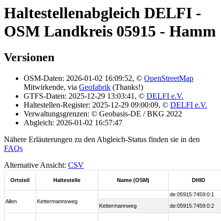
Haltestellenabgleich DELFI -
OSM Landkreis 05915 - Hamm
Versionen
OSM-Daten: 2026-01-02 16:09:52, ©
OpenStreetMap
Mitwirkende, via
Geofabrik
(Thanks!)
GTFS-Daten: 2025-12-29 13:03:41, ©
DELFI e.V.
Haltestellen-Register: 2025-12-29 09:00:09, ©
DELFI e.V.
Verwaltungsgrenzen: © Geobasis-DE / BKG 2022
Abgleich: 2026-01-02 16:57:47
Nähere Erläuterungen zu den Abgleich-Status finden sie in den
FAQs
Alternative Ansicht:
CSV
Ortsteil
Haltestelle
Name (OSM)
DHID
de:05915:7459:0:1
Allen
Kettermannsweg
Kettermannweg
de:05915:7459:0:2