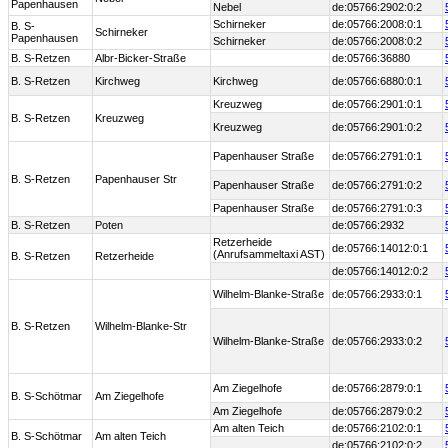
Papenhausen
Nebel
de:05766:2902:0:2
Schirneker
de:05766:2008:0:1
B. S-
Schirneker
Papenhausen
Schirneker
de:05766:2008:0:2
B. S-Retzen
Albr-Bicker-Straße
de:05766:36880
B. S-Retzen
Kirchweg
Kirchweg
de:05766:6880:0:1
Kreuzweg
de:05766:2901:0:1
B. S-Retzen
Kreuzweg
Kreuzweg
de:05766:2901:0:2
Papenhauser Straße
de:05766:2791:0:1
B. S-Retzen
Papenhauser Str
Papenhauser Straße
de:05766:2791:0:2
Papenhauser Straße
de:05766:2791:0:3
B. S-Retzen
Poten
de:05766:2932
Retzerheide
de:05766:14012:0:1
(Anrufsammeltaxi AST)
B. S-Retzen
Retzerheide
de:05766:14012:0:2
Wilhelm-Blanke-Straße
de:05766:2933:0:1
B. S-Retzen
Wilhelm-Blanke-Str
Wilhelm-Blanke-Straße
de:05766:2933:0:2
Am Ziegelhofe
de:05766:2879:0:1
B. S-Schötmar
Am Ziegelhofe
Am Ziegelhofe
de:05766:2879:0:2
Am alten Teich
de:05766:2102:0:1
B. S-Schötmar
Am alten Teich
de:05766:2102:0:2