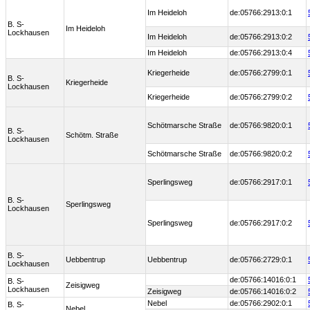
Im Heideloh
de:05766:2913:0:1
B. S-
Im Heideloh
Lockhausen
Im Heideloh
de:05766:2913:0:2
Im Heideloh
de:05766:2913:0:4
Kriegerheide
de:05766:2799:0:1
B. S-
Kriegerheide
Lockhausen
Kriegerheide
de:05766:2799:0:2
Schötmarsche Straße
de:05766:9820:0:1
B. S-
Schötm. Straße
Lockhausen
Schötmarsche Straße
de:05766:9820:0:2
Sperlingsweg
de:05766:2917:0:1
B. S-
Sperlingsweg
Lockhausen
Sperlingsweg
de:05766:2917:0:2
B. S-
Uebbentrup
Uebbentrup
de:05766:2729:0:1
Lockhausen
de:05766:14016:0:1
B. S-
Zeisigweg
Lockhausen
Zeisigweg
de:05766:14016:0:2
Nebel
de:05766:2902:0:1
B. S-
Nebel