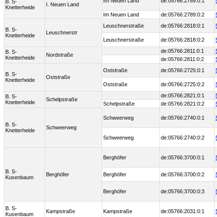
Im Neuen Land
de:05766:2789:0:1
B. S-
I. Neuen Land
Knetterheide
Im Neuen Land
de:05766:2789:0:2
Leuschnerstraße
de:05766:2818:0:1
B. S-
Leuschnerstr
Knetterheide
Leuschnerstraße
de:05766:2818:0:2
de:05766:2811:0:1
B. S-
Nordstraße
Knetterheide
de:05766:2811:0:2
Oststraße
de:05766:2725:0:1
B. S-
Oststraße
Knetterheide
Oststraße
de:05766:2725:0:2
de:05766:2821:0:1
B. S-
Schelpstraße
Knetterheide
Schelpstraße
de:05766:2821:0:2
Schweerweg
de:05766:2740:0:1
B. S-
Schweerweg
Knetterheide
Schweerweg
de:05766:2740:0:2
Berghöfer
de:05766:3700:0:1
B. S-
Berghöfer
Berghöfer
de:05766:3700:0:2
Kusenbaum
Berghöfer
de:05766:3700:0:3
B. S-
Kampstraße
Kampstraße
de:05766:2031:0:1
Kusenbaum