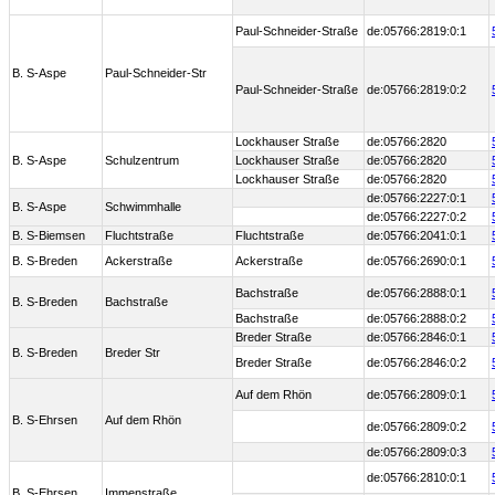
Paul-Schneider-Straße
de:05766:2819:0:1
B. S-Aspe
Paul-Schneider-Str
Paul-Schneider-Straße
de:05766:2819:0:2
Lockhauser Straße
de:05766:2820
B. S-Aspe
Schulzentrum
Lockhauser Straße
de:05766:2820
Lockhauser Straße
de:05766:2820
de:05766:2227:0:1
B. S-Aspe
Schwimmhalle
de:05766:2227:0:2
B. S-Biemsen
Fluchtstraße
Fluchtstraße
de:05766:2041:0:1
B. S-Breden
Ackerstraße
Ackerstraße
de:05766:2690:0:1
Bachstraße
de:05766:2888:0:1
B. S-Breden
Bachstraße
Bachstraße
de:05766:2888:0:2
Breder Straße
de:05766:2846:0:1
B. S-Breden
Breder Str
Breder Straße
de:05766:2846:0:2
Auf dem Rhön
de:05766:2809:0:1
B. S-Ehrsen
Auf dem Rhön
de:05766:2809:0:2
de:05766:2809:0:3
de:05766:2810:0:1
B. S-Ehrsen
Immenstraße