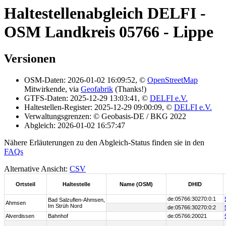
Haltestellenabgleich DELFI -
OSM Landkreis 05766 - Lippe
Versionen
OSM-Daten: 2026-01-02 16:09:52, ©
OpenStreetMap
Mitwirkende, via
Geofabrik
(Thanks!)
GTFS-Daten: 2025-12-29 13:03:41, ©
DELFI e.V.
Haltestellen-Register: 2025-12-29 09:00:09, ©
DELFI e.V.
Verwaltungsgrenzen: © Geobasis-DE / BKG 2022
Abgleich: 2026-01-02 16:57:47
Nähere Erläuterungen zu den Abgleich-Status finden sie in den
FAQs
Alternative Ansicht:
CSV
Ortsteil
Haltestelle
Name (OSM)
DHID
de:05766:30270:0:1
Bad Salzuflen-Ahmsen,
Ahmsen
Im Strüh Nord
de:05766:30270:0:2
Alverdissen
Bahnhof
de:05766:20021