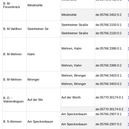
B. M-
Windmühle
Fissenknick
Windmühle
de:05766:3402:0:2
Steinheimer Straße
de:05766:2150:0:1
B. M-Vahlhsn
Steinheimer Str
Steinheimer Straße
de:05766:2150:0:2
Wehren, Hahn
de:05766:3386:0:1
B. M-Wehren
Hahn
Wehren, Hahn
de:05766:3386:0:2
Wehren, Wrenger
de:05766:3403:0:1
B. M-Wehren
Wrenger
Wehren, Wrenger
de:05766:3403:0:2
Auf der Worth
de:05770:30174:0:1
B. O. -
Auf der Wo
Volmerdingsen
de:05770:30174:0:2
Am Speckenbaum
de:05766:2907:0:1
B. S-Ahmsen
Am Speckenbaum
Am Speckenbaum
de:05766:2907:0:2