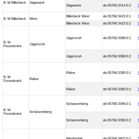
B. M-Billerbeck
Sägewerk
Sägewerk
de:05766:3414:0:2
Billerbeck West
de:05766:3415:0:1
B. M-Billerbeck
West
Billerbeck West
de:05766:3415:0:2
Jägersruh
de:05766:3388:0:1
B. M-
Jägersruh
Fissenknick
Jägersruh
de:05766:3388:0:2
Räker
de:05766:3395:0:1
B. M-
Räker
Fissenknick
Räker
de:05766:3395:0:2
Schanzenberg
de:05766:3396:0:1
B. M-
Schanzenberg
Fissenknick
Schanzenberg
de:05766:3396:0:2
Windmühle
de:05766:3402:0:1