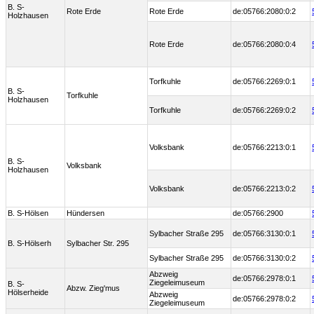
B. S-
Rote Erde
Rote Erde
de:05766:2080:0:2
Holzhausen
Rote Erde
de:05766:2080:0:4
Torfkuhle
de:05766:2269:0:1
B. S-
Torfkuhle
Holzhausen
Torfkuhle
de:05766:2269:0:2
Volksbank
de:05766:2213:0:1
B. S-
Volksbank
Holzhausen
Volksbank
de:05766:2213:0:2
B. S-Hölsen
Hündersen
de:05766:2900
Sylbacher Straße 295
de:05766:3130:0:1
B. S-Hölserh
Sylbacher Str. 295
Sylbacher Straße 295
de:05766:3130:0:2
Abzweig
de:05766:2978:0:1
Ziegeleimuseum
B. S-
Abzw. Zieg'mus
Hölserheide
Abzweig
de:05766:2978:0:2
Ziegeleimuseum