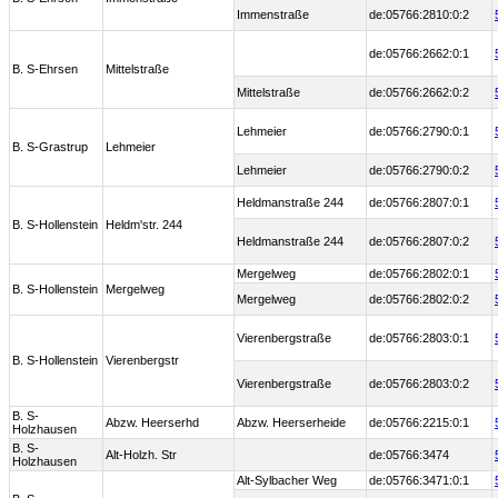
Immenstraße
de:05766:2810:0:2
de:05766:2662:0:1
B. S-Ehrsen
Mittelstraße
Mittelstraße
de:05766:2662:0:2
Lehmeier
de:05766:2790:0:1
B. S-Grastrup
Lehmeier
Lehmeier
de:05766:2790:0:2
Heldmanstraße 244
de:05766:2807:0:1
B. S-Hollenstein
Heldm'str. 244
Heldmanstraße 244
de:05766:2807:0:2
Mergelweg
de:05766:2802:0:1
B. S-Hollenstein
Mergelweg
Mergelweg
de:05766:2802:0:2
Vierenbergstraße
de:05766:2803:0:1
B. S-Hollenstein
Vierenbergstr
Vierenbergstraße
de:05766:2803:0:2
B. S-
Abzw. Heerserhd
Abzw. Heerserheide
de:05766:2215:0:1
Holzhausen
B. S-
Alt-Holzh. Str
de:05766:3474
Holzhausen
Alt-Sylbacher Weg
de:05766:3471:0:1