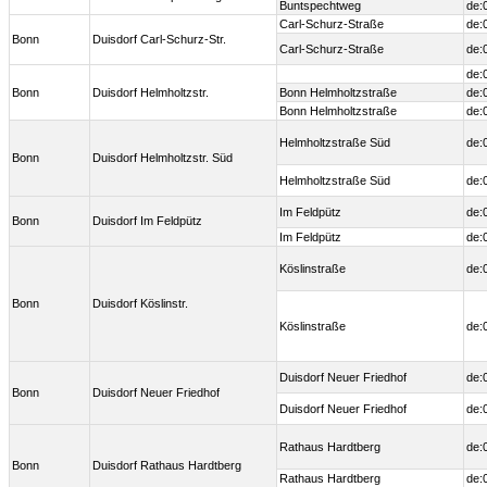
Buntspechtweg
de:
Carl-Schurz-Straße
de:
Bonn
Duisdorf Carl-Schurz-Str.
Carl-Schurz-Straße
de:
de:
Bonn
Duisdorf Helmholtzstr.
Bonn Helmholtzstraße
de:
Bonn Helmholtzstraße
de:
Helmholtzstraße Süd
de:
Bonn
Duisdorf Helmholtzstr. Süd
Helmholtzstraße Süd
de:
Im Feldpütz
de:
Bonn
Duisdorf Im Feldpütz
Im Feldpütz
de:
Köslinstraße
de:
Bonn
Duisdorf Köslinstr.
Köslinstraße
de:
Duisdorf Neuer Friedhof
de:
Bonn
Duisdorf Neuer Friedhof
Duisdorf Neuer Friedhof
de:
Rathaus Hardtberg
de:
Bonn
Duisdorf Rathaus Hardtberg
Rathaus Hardtberg
de: