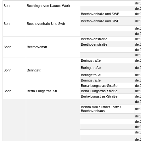
de:
Bonn
Bechlinghoven Kautex-Werk
de:
Beethovenhalle und SWB
de:
Beethovenhalle und SWB
de:
Bonn
Beethovenhalle Und Swb
de:
de:
Beethovenstraße
de:
Beethovenstraße
de:
Bonn
Beethovenstr.
de:
de:
Beringstraße
de:
Beringstraße
de:
Bonn
Beringstr.
Beringstraße
de:
Beringstraße
de:
Berta-Lungstras-Straße
de:
Bonn
Berta-Lungstras-Str.
Berta-Lungstras-Straße
de:
Berta-Lungstras-Straße
de:
de:
Bertha-von-Suttner-Platz /
de:
Beethovenhaus
de:
de:
de:
de:
de: