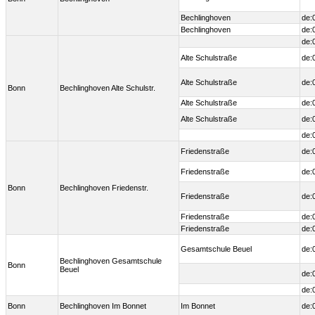
Bechlinghoven
de:
Bechlinghoven
de:
de:
Alte Schulstraße
de:
Alte Schulstraße
de:
Bonn
Bechlinghoven Alte Schulstr.
Alte Schulstraße
de:
Alte Schulstraße
de:
de:
Friedenstraße
de:
Friedenstraße
de:
Bonn
Bechlinghoven Friedenstr.
Friedenstraße
de:
Friedenstraße
de:
Friedenstraße
de:
Gesamtschule Beuel
de:
Bechlinghoven Gesamtschule
Bonn
Beuel
de:
de:
Bonn
Bechlinghoven Im Bonnet
Im Bonnet
de: