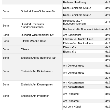
Rathaus Hardtberg
de:
René-Schickele-Straße
de:
Bonn
Duisdorf Rene-Schickele-Str.
René-Schickele-Straße
de:
Rochusstraße /
de:
Bundesministerium
Duisdorf Rochusstr.
Bonn
/Bundesministerien
Rochusstraße Bundesministerium
de:
Bonn
Duisdorf Witterschlicker Str.
Am Schickshof
de:
Eifelstraße / Macke-Haus
de:
Bonn
Eifelstr. /Macke-Haus
Eifelstraße / Macke-Haus
de:
Ellerstraße
de:
Bonn
Ellerstr.
Ellerstraße
de:
de:
Bonn
Endenich Alfred-Bucherer-Str.
de:
Am Dickobskreuz
de:
Bonn
Endenich Am Dickobskreuz
Am Dickobskreuz
de:
de:
Am Klostergarten
de:
Bonn
Endenich Am Klostergarten
Am Klostergarten
de:
Am Propsthof
de:
Bonn
Endenich Am Propsthof
Am Propsthof
de:
Auf dem Hügel
de: