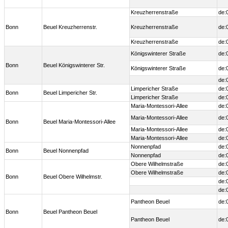
Kreuzherrenstraße
de:
Bonn
Beuel Kreuzherrenstr.
Kreuzherrenstraße
de:
Kreuzherrenstraße
de:
Königswinterer Straße
de:
Bonn
Beuel Königswinterer Str.
Königswinterer Straße
de:
de:
Limpericher Straße
de:
Bonn
Beuel Limpericher Str.
Limpericher Straße
de:
Maria-Montessori-Allee
de:
Maria-Montessori-Allee
de:
Bonn
Beuel Maria-Montessori-Allee
Maria-Montessori-Allee
de:
Maria-Montessori-Allee
de:
Nonnenpfad
de:
Bonn
Beuel Nonnenpfad
Nonnenpfad
de:
Obere Wilhelmstraße
de:
Obere Wilhelmstraße
de:
Bonn
Beuel Obere Wilhelmstr.
de:
de:
Pantheon Beuel
de:
Bonn
Beuel Pantheon Beuel
Pantheon Beuel
de: