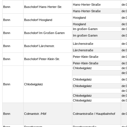
Hans-Herter-Straße
de:
Bonn
Buschdorf Hans-Herter-Str.
Hans-Herter-Straße
de:
Hoogland
de:
Bonn
Buschdorf Hoogland
Hoogland
de:
Im großen Garten
de:
Bonn
Buschdorf Im Großen Garten
Im großen Garten
de:
Lärchenstraße
de:
Bonn
Buschdorf Lärchenstr.
Lärchenstraße
de:
Peter-Klein-Straße
de:
Bonn
Buschdorf Peter-Klein-Str.
Peter-Klein-Straße
de:
Chlodwigplatz
de:
de:
Chlodwigplatz
de:
Bonn
Chlodwigplatz
Chlodwigplatz
de:
de:
Chlodwigplatz
de:
Chlodwigplatz
de:
Bonn
Colmantstr. /Hbf
Colmantstraße / Hauptbahnhof
de: