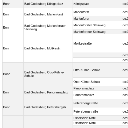
Bonn
Bad Godesberg Königsplatz
Königsplatz
de:
Marienforst
de:
Bonn
Bad Godesberg Marienforst
Marienforst
de:
Marienforster Steinweg
de:
Bad Godesberg Marienforster
Bonn
Steinweg
Marienforster Steinweg
de:
Moltkestraße
de:
Bonn
Bad Godesberg Moltkestr.
de:
de:
Otto-Kühne-Schule
de:
Bad Godesberg Otto-Kühne-
Bonn
Schule
Otto-Kühne-Schule
de:
Panoramaplatz
de:
Bonn
Bad Godesberg Panoramaplatz
Panoramaplatz
de:
Petersbergstraße
de:
Bonn
Bad Godesberg Petersbergstr.
Petersbergstraße
de:
Plittersdorf Mitte
de:
Plittersdorf Mitte
de: