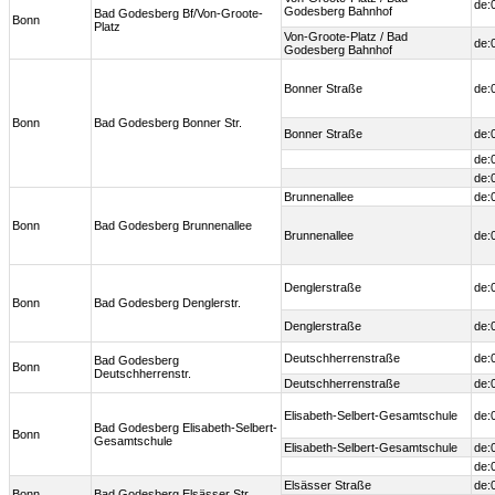
de:
Godesberg Bahnhof
Bad Godesberg Bf/Von-Groote-
Bonn
Platz
Von-Groote-Platz / Bad
de:
Godesberg Bahnhof
Bonner Straße
de:
Bonn
Bad Godesberg Bonner Str.
Bonner Straße
de:
de:
de:
Brunnenallee
de:
Bonn
Bad Godesberg Brunnenallee
Brunnenallee
de:
Denglerstraße
de:
Bonn
Bad Godesberg Denglerstr.
Denglerstraße
de:
Deutschherrenstraße
de:
Bad Godesberg
Bonn
Deutschherrenstr.
Deutschherrenstraße
de:
Elisabeth-Selbert-Gesamtschule
de:
Bad Godesberg Elisabeth-Selbert-
Bonn
Gesamtschule
Elisabeth-Selbert-Gesamtschule
de:
de:
Elsässer Straße
de:
Bonn
Bad Godesberg Elsässer Str.