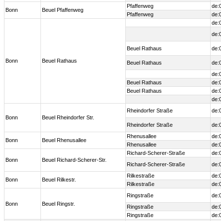
Pfaffenweg
de:
Bonn
Beuel Pfaffenweg
Pfaffenweg
de:
de:
de:
Beuel Rathaus
de:
Bonn
Beuel Rathaus
Beuel Rathaus
de:
de:
Beuel Rathaus
de:
Beuel Rathaus
de:
de:
Rheindorfer Straße
de:
Bonn
Beuel Rheindorfer Str.
Rheindorfer Straße
de:
Rhenusallee
de:
Bonn
Beuel Rhenusallee
Rhenusallee
de:
Richard-Scherer-Straße
de:
Bonn
Beuel Richard-Scherer-Str.
Richard-Scherer-Straße
de:
Rilkestraße
de:
Bonn
Beuel Rilkestr.
Rilkestraße
de:
Ringstraße
de:
Bonn
Beuel Ringstr.
Ringstraße
de:
Ringstraße
de: