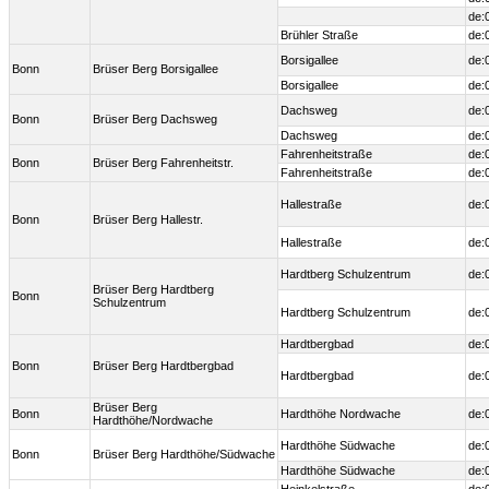
de:
Brühler Straße
de:
Borsigallee
de:
Bonn
Brüser Berg Borsigallee
Borsigallee
de:
Dachsweg
de:
Bonn
Brüser Berg Dachsweg
Dachsweg
de:
Fahrenheitstraße
de:
Bonn
Brüser Berg Fahrenheitstr.
Fahrenheitstraße
de:
Hallestraße
de:
Bonn
Brüser Berg Hallestr.
Hallestraße
de:
Hardtberg Schulzentrum
de:
Brüser Berg Hardtberg
Bonn
Schulzentrum
Hardtberg Schulzentrum
de:
Hardtbergbad
de:
Bonn
Brüser Berg Hardtbergbad
Hardtbergbad
de:
Brüser Berg
Bonn
Hardthöhe Nordwache
de:
Hardthöhe/Nordwache
Hardthöhe Südwache
de:
Bonn
Brüser Berg Hardthöhe/Südwache
Hardthöhe Südwache
de: