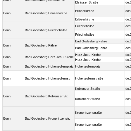
Elsässer Straße
de:
Erlöserkirche
de:
Bonn
Bad Godesberg Erlöserkirche
Erlöserkirche
de:
Friedrichallee
de:
Bonn
Bad Godesberg Friedrichallee
Friedrichallee
de:
Bad Godesberg Fähre
de:
Bonn
Bad Godesberg Fähre
Bad Godesberg Fähre
de:
Herz-Jesu-Kirche
de:
Bonn
Bad Godesberg Herz-Jesu-Kirche
Herz-Jesu-Kirche
de:
Bonn
Bad Godesberg Hohenzollernplatz
Hohenzollernplatz
de:
Bonn
Bad Godesberg Hohenzollernstr.
Hohenzollernstraße
de:
Koblenzer Straße
de:
Bonn
Bad Godesberg Koblenzer Str.
Koblenzer Straße
de:
Kronprinzenstraße
de:
Bonn
Bad Godesberg Kronprinzenstr.
Kronprinzenstraße
de: