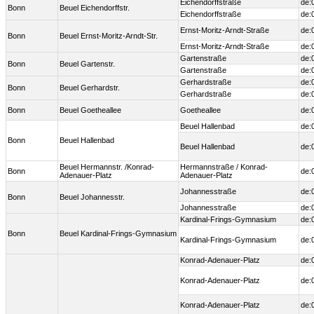
Eichendorffstraße
de:
Bonn
Beuel Eichendorffstr.
Eichendorffstraße
de:
Ernst-Moritz-Arndt-Straße
de:
Bonn
Beuel Ernst-Moritz-Arndt-Str.
Ernst-Moritz-Arndt-Straße
de:
Gartenstraße
de:
Bonn
Beuel Gartenstr.
Gartenstraße
de:
Gerhardstraße
de:
Bonn
Beuel Gerhardstr.
Gerhardstraße
de:
Bonn
Beuel Goetheallee
Goetheallee
de:
Beuel Hallenbad
de:
Bonn
Beuel Hallenbad
Beuel Hallenbad
de:
Beuel Hermannstr. /Konrad-
Hermannstraße / Konrad-
Bonn
de:
Adenauer-Platz
Adenauer-Platz
Johannesstraße
de:
Bonn
Beuel Johannesstr.
Johannesstraße
de:
Kardinal-Frings-Gymnasium
de:
Bonn
Beuel Kardinal-Frings-Gymnasium
Kardinal-Frings-Gymnasium
de:
Konrad-Adenauer-Platz
de:
Konrad-Adenauer-Platz
de:
Konrad-Adenauer-Platz
de: