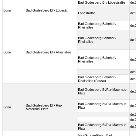
Bad Godesberg Bf / Löbestraße
de:
Bonn
Bad Godesberg Bf / Löbestr.
Löbestraße
de:
Bad Godesberg Bahnhof /
de:
Rheinallee
Bad Godesberg Bahnhof /
de:
Rheinallee
Bonn
Bad Godesberg Bf / Rheinallee
Bad Godesberg Bahnhof /
de:
Rheinallee
de:
Bad Godesberg Bahnhof /
de:
Rheinallee (Pause)
Bad Godesberg Bf/Ria-Maternus-
de:
Platz
Bad Godesberg Bf/Ria-Maternus-
Bad Godesberg Bf / Ria-
de:
Bonn
Platz
Maternus-Platz
de:
de:
Bad Godesberg Bf/Ria-Maternus-
de:
Platz
Von-Groote-Platz / Bad