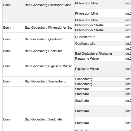
Plittersdorf Mitte
de:
Bonn
Bad Godesberg Plittersdorf Mitte
Plittersdorf Mitte
de:
Plittersdorf Mitte
de:
Plittersdorfer Straße
de:
Bonn
Bad Godesberg Plittersdorfer Str.
Plittersdorfer Straße
de:
Quellenstraße
de:
Bonn
Bad Godesberg Quellenstr.
Quellenstraße
de:
de:
Bonn
Bad Godesberg Rheinufer
Bad Godesberg Rheinufer
de:
Rigalsche Wiese
de:
Bonn
Bad Godesberg Rigalsche Wiese
Rigalsche Wiese
de:
Sonnenberg
de:
Bonn
Bad Godesberg Sonnenberg
Sonnenberg
de:
Stadthalle
de:
Stadthalle
de:
Stadthalle
de:
Stadthalle
de:
Bonn
Bad Godesberg Stadthalle
Stadthalle
de: