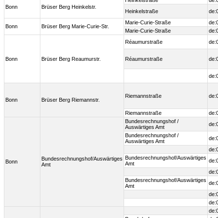
Heinkelstraße
de:
Bonn
Brüser Berg Heinkelstr.
Heinkelstraße
de:
Marie-Curie-Straße
de:
Bonn
Brüser Berg Marie-Curie-Str.
Marie-Curie-Straße
de:
Réaumurstraße
de:
Bonn
Brüser Berg Reaumurstr.
Réaumurstraße
de:
de:
Riemannstraße
de:
Bonn
Brüser Berg Riemannstr.
Riemannstraße
de:
Bundesrechnungshof /
de:
Auswärtiges Amt
Bundesrechnungshof /
de:
Auswärtiges Amt
de:
Bundesrechnungshof/Auswärtiges
Bundesrechnungshof/Auswärtiges
de:
Bonn
Amt
Amt
de:
Bundesrechnungshof/Auswärtiges
de:
Amt
de:
de:
de: