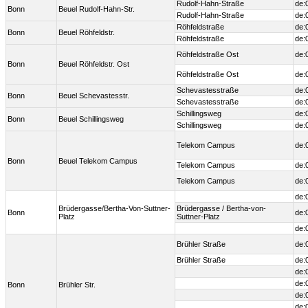
Rudolf-Hahn-Straße
de:
Bonn
Beuel Rudolf-Hahn-Str.
Rudolf-Hahn-Straße
de:
Röhfeldstraße
de:
Bonn
Beuel Röhfeldstr.
Röhfeldstraße
de:
Röhfeldstraße Ost
de:
Bonn
Beuel Röhfeldstr. Ost
Röhfeldstraße Ost
de:
Schevastesstraße
de:
Bonn
Beuel Schevastesstr.
Schevastesstraße
de:
Schillingsweg
de:
Bonn
Beuel Schillingsweg
Schillingsweg
de:
Telekom Campus
de:
Bonn
Beuel Telekom Campus
Telekom Campus
de:
Telekom Campus
de:
de:
Brüdergasse/Bertha-Von-Suttner-
Brüdergasse / Bertha-von-
Bonn
de:
Platz
Suttner-Platz
de:
Brühler Straße
de:
Brühler Straße
de:
de:
de:
Bonn
Brühler Str.
de:
de: