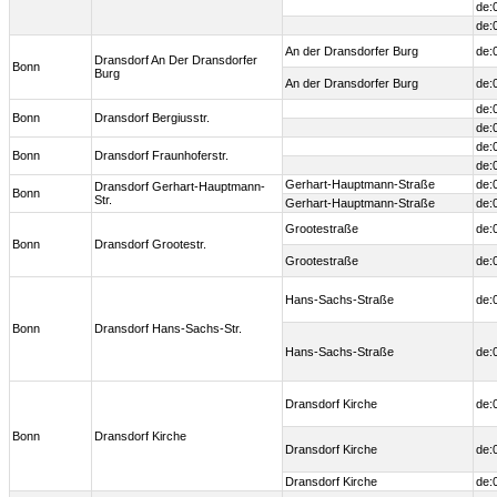
de:
de:
An der Dransdorfer Burg
de:
Dransdorf An Der Dransdorfer
Bonn
Burg
An der Dransdorfer Burg
de:
de:
Bonn
Dransdorf Bergiusstr.
de:
de:
Bonn
Dransdorf Fraunhoferstr.
de:
Gerhart-Hauptmann-Straße
de:
Dransdorf Gerhart-Hauptmann-
Bonn
Str.
Gerhart-Hauptmann-Straße
de:
Grootestraße
de:
Bonn
Dransdorf Grootestr.
Grootestraße
de:
Hans-Sachs-Straße
de:
Bonn
Dransdorf Hans-Sachs-Str.
Hans-Sachs-Straße
de:
Dransdorf Kirche
de:
Bonn
Dransdorf Kirche
Dransdorf Kirche
de:
Dransdorf Kirche
de: