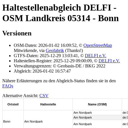
Haltestellenabgleich DELFI -
OSM Landkreis 05314 - Bonn
Versionen
OSM-Daten: 2026-01-02 16:09:52, ©
OpenStreetMap
Mitwirkende, via
Geofabrik
(Thanks!)
GTFS-Daten: 2025-12-29 13:03:41, ©
DELFI e.V.
Haltestellen-Register: 2025-12-29 09:00:09, ©
DELFI e.V.
Verwaltungsgrenzen: © Geobasis-DE / BKG 2022
Abgleich: 2026-01-02 16:57:47
Nähere Erläuterungen zu den Abgleich-Status finden sie in den
FAQs
Alternative Ansicht:
CSV
Ortsteil
Haltestelle
Name (OSM)
Am Nordpark
de:
Am Nordpark
de:
Bonn
Am Nordpark
Am Nordpark
de: