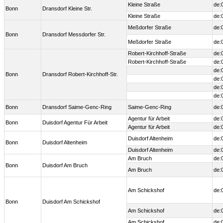
Kleine Straße
de:
Bonn
Dransdorf Kleine Str.
Kleine Straße
de:
Meßdorfer Straße
de:
Bonn
Dransdorf Messdorfer Str.
Meßdorfer Straße
de:
Robert-Kirchhoff-Straße
de:
Robert-Kirchhoff-Straße
de:
de:
Bonn
Dransdorf Robert-Kirchhoff-Str.
de:
de:
de:
Bonn
Dransdorf Saime-Genc-Ring
Saime-Genc-Ring
de:
Agentur für Arbeit
de:
Bonn
Duisdorf Agentur Für Arbeit
Agentur für Arbeit
de:
Duisdorf Altenheim
de:
Bonn
Duisdorf Altenheim
Duisdorf Altenheim
de:
Am Bruch
de:
Bonn
Duisdorf Am Bruch
Am Bruch
de:
Am Schickshof
de:
Bonn
Duisdorf Am Schickshof
Am Schickshof
de:
Am Schickshof
de: