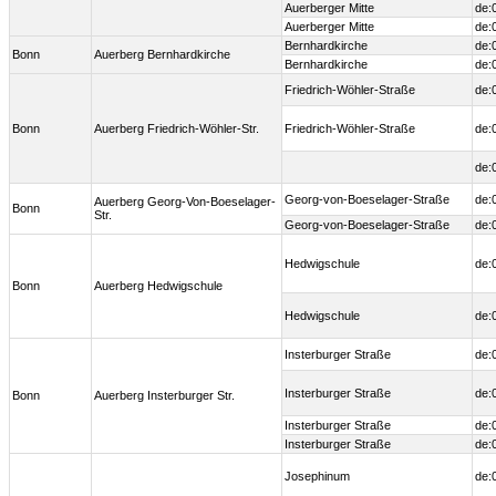
Auerberger Mitte
de:
Auerberger Mitte
de:
Bernhardkirche
de:
Bonn
Auerberg Bernhardkirche
Bernhardkirche
de:
Friedrich-Wöhler-Straße
de:
Bonn
Auerberg Friedrich-Wöhler-Str.
Friedrich-Wöhler-Straße
de:
de:
Georg-von-Boeselager-Straße
de:
Auerberg Georg-Von-Boeselager-
Bonn
Str.
Georg-von-Boeselager-Straße
de:
Hedwigschule
de:
Bonn
Auerberg Hedwigschule
Hedwigschule
de:
Insterburger Straße
de:
Insterburger Straße
de:
Bonn
Auerberg Insterburger Str.
Insterburger Straße
de:
Insterburger Straße
de:
Josephinum
de: