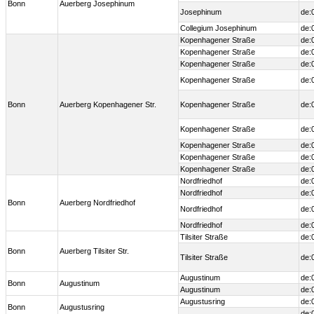
Bonn
Auerberg Josephinum
Josephinum
de:
Collegium Josephinum
de:
Kopenhagener Straße
de:
Kopenhagener Straße
de:
Kopenhagener Straße
de:
Kopenhagener Straße
de:
Bonn
Auerberg Kopenhagener Str.
Kopenhagener Straße
de:
Kopenhagener Straße
de:
Kopenhagener Straße
de:
Kopenhagener Straße
de:
Kopenhagener Straße
de:
Nordfriedhof
de:
Nordfriedhof
de:
Bonn
Auerberg Nordfriedhof
Nordfriedhof
de:
Nordfriedhof
de:
Tilsiter Straße
de:
Bonn
Auerberg Tilsiter Str.
Tilsiter Straße
de:
Augustinum
de:
Bonn
Augustinum
Augustinum
de:
Augustusring
de:
Bonn
Augustusring
de: