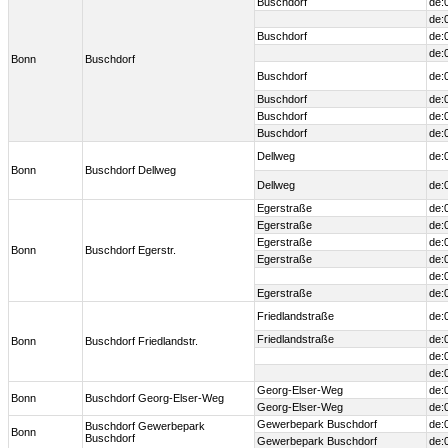
Buschdorf
de:
de:
Buschdorf
de:
de:
Bonn
Buschdorf
Buschdorf
de:
Buschdorf
de:
Buschdorf
de:
Buschdorf
de:
Dellweg
de:
Bonn
Buschdorf Dellweg
Dellweg
de:
Egerstraße
de:
Egerstraße
de:
Egerstraße
de:
Bonn
Buschdorf Egerstr.
Egerstraße
de:
de:
Egerstraße
de:
Friedlandstraße
de:
Friedlandstraße
de:
Bonn
Buschdorf Friedlandstr.
de:
de:
Georg-Elser-Weg
de:
Bonn
Buschdorf Georg-Elser-Weg
Georg-Elser-Weg
de:
Gewerbepark Buschdorf
de:
Buschdorf Gewerbepark
Bonn
Buschdorf
Gewerbepark Buschdorf
de: