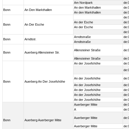
Am Nordpark
de:
An den Markthallen
de:
Bonn
An Den Markthallen
An den Markthallen
de:
de:
An der Esche
de:
Bonn
An Der Esche
An der Esche
de:
de:
Arndtstraße
de:
Bonn
Arndtstr.
Arndtstraße
de:
Allensteiner Straße
de:
Bonn
Auerberg Allensteiner Str.
Allensteiner Straße
de:
An der Josefshöhe
de:
de:
An der Josefshöhe
de:
Bonn
Auerberg An Der Josefshöhe
An der Josefshöhe
de:
An der Josefshöhe
de:
An der Josefshöhe
de:
An der Josefshöhe
de:
Auerberger Mitte
de:
A
de:
Auerberger Mitte
de:
Bonn
Auerberg Auerberger Mitte
Auerberger Mitte
de: