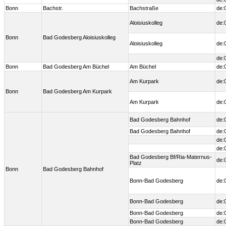
Bonn
Bachstr.
Bachstraße
de:
Aloisiuskolleg
de:
Bonn
Bad Godesberg Aloisiuskolleg
Aloisiuskolleg
de:
de:
Bonn
Bad Godesberg Am Büchel
Am Büchel
de:
Am Kurpark
de:
Bonn
Bad Godesberg Am Kurpark
Am Kurpark
de:
Bad Godesberg Bahnhof
de:
Bad Godesberg Bahnhof
de:
de:
de:
Bad Godesberg Bf/Ria-Maternus-
de:
Platz
Bonn
Bad Godesberg Bahnhof
Bonn-Bad Godesberg
de:
Bonn-Bad Godesberg
de:
Bonn-Bad Godesberg
de:
Bonn-Bad Godesberg
de: