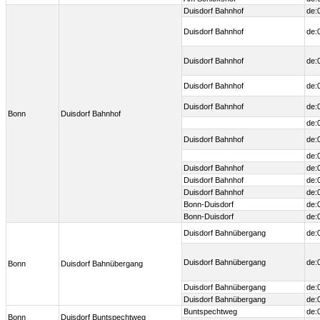
Duisdorf Bahnhof
de:
Duisdorf Bahnhof
de:
Duisdorf Bahnhof
de:
Duisdorf Bahnhof
de:
Duisdorf Bahnhof
de:
Bonn
Duisdorf Bahnhof
de:
Duisdorf Bahnhof
de:
de:
Duisdorf Bahnhof
de:
Duisdorf Bahnhof
de:
Duisdorf Bahnhof
de:
Bonn-Duisdorf
de:
Bonn-Duisdorf
de:
Duisdorf Bahnübergang
de:
Duisdorf Bahnübergang
de:
Bonn
Duisdorf Bahnübergang
Duisdorf Bahnübergang
de:
Duisdorf Bahnübergang
de:
Buntspechtweg
de:
Bonn
Duisdorf Buntspechtweg