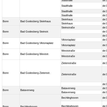
Stadthalle
de:
Stadthalle
de:
Stadthalle
de:
Stadthalle
de:
Steinhaus
de:
Bonn
Bad Godesberg Steinhaus
Steinhaus
de:
Steinstraße
de:
Bonn
Bad Godesberg Steinstr.
de:
de:
Viktoriaplatz
de:
Bonn
Bad Godesberg Viktoriaplatz
Viktoriaplatz
de:
Weststraße
de:
Bonn
Bad Godesberg Weststr.
Weststraße
de:
Zietenstraße
de:
Bonn
Bad Godesberg Zietenstr.
Zietenstraße
de:
de:
Bataverweg
de:
Bonn
Bataverweg
Bataverweg
de:
Bechlinghoven
de:
Bechlinghoven
de:
Bonn
Bechlinghoven