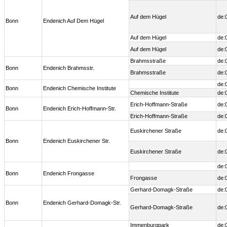
Auf dem Hügel
de:
Bonn
Endenich Auf Dem Hügel
Auf dem Hügel
de:
Auf dem Hügel
de:
Brahmsstraße
de:
Bonn
Endenich Brahmsstr.
Brahmsstraße
de:
de:
Bonn
Endenich Chemische Institute
Chemische Institute
de:
Erich-Hoffmann-Straße
de:
Bonn
Endenich Erich-Hoffmann-Str.
Erich-Hoffmann-Straße
de:
Euskirchener Straße
de:
Bonn
Endenich Euskirchener Str.
Euskirchener Straße
de:
de:
Bonn
Endenich Frongasse
Frongasse
de:
Gerhard-Domagk-Straße
de:
Bonn
Endenich Gerhard-Domagk-Str.
Gerhard-Domagk-Straße
de:
Immenburgpark
de: