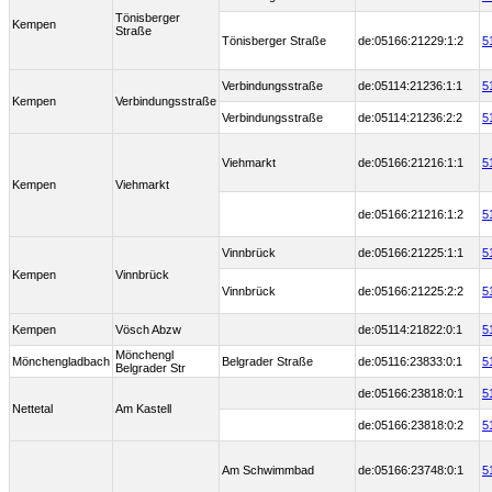
Tönisberger
Kempen
Straße
Tönisberger Straße
de:05166:21229:1:2
5
Verbindungsstraße
de:05114:21236:1:1
5
Kempen
Verbindungsstraße
Verbindungsstraße
de:05114:21236:2:2
5
Viehmarkt
de:05166:21216:1:1
5
Kempen
Viehmarkt
de:05166:21216:1:2
5
Vinnbrück
de:05166:21225:1:1
5
Kempen
Vinnbrück
Vinnbrück
de:05166:21225:2:2
5
Kempen
Vösch Abzw
de:05114:21822:0:1
5
Mönchengl
Mönchengladbach
Belgrader Straße
de:05116:23833:0:1
5
Belgrader Str
de:05166:23818:0:1
5
Nettetal
Am Kastell
de:05166:23818:0:2
5
Am Schwimmbad
de:05166:23748:0:1
5