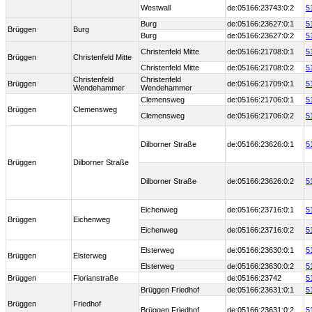
Westwall
de:05166:23743:0:2
5
Burg
de:05166:23627:0:1
5
Brüggen
Burg
Burg
de:05166:23627:0:2
5
Christenfeld Mitte
de:05166:21708:0:1
5
Brüggen
Christenfeld Mitte
Christenfeld Mitte
de:05166:21708:0:2
5
Christenfeld
Christenfeld
Brüggen
de:05166:21709:0:1
5
Wendehammer
Wendehammer
Clemensweg
de:05166:21706:0:1
5
Brüggen
Clemensweg
Clemensweg
de:05166:21706:0:2
5
Dilborner Straße
de:05166:23626:0:1
5
Brüggen
Dilborner Straße
Dilborner Straße
de:05166:23626:0:2
5
Eichenweg
de:05166:23716:0:1
5
Brüggen
Eichenweg
Eichenweg
de:05166:23716:0:2
5
Elsterweg
de:05166:23630:0:1
5
Brüggen
Elsterweg
Elsterweg
de:05166:23630:0:2
5
Brüggen
Florianstraße
de:05166:23742
5
Brüggen Friedhof
de:05166:23631:0:1
5
Brüggen
Friedhof
Brüggen Friedhof
de:05166:23631:0:2
5