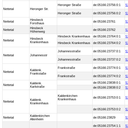
Heronger Straße
de:05166:23756:0:1
5
Nettetal
Heronger Str.
Heronger Straße
de:05166:23756:0:2
5
Hinsbeck
Nettetal
de:05166:23761
5
Forsthaus
Hinsbeck
Nettetal
de:05166:23762
5
Höhenweg
Hinsbeck Krankenhaus
de:05166:23764:0:1
5
Hinsbeck
Nettetal
Krankenhaus
Hinsbeck Krankenhaus
de:05166:23764:0:2
5
Johannesstraße
de:05166:23737:0:1
5
Nettetal
Johannesstr
Johannesstraße
de:05166:23737:0:2
5
Frankstraße
de:05166:23774:0:1
5
Kaldenk.
Nettetal
Frankstaße
Frankstraße
de:05166:23774:0:2
5
de:05166:23838:0:1
5
Kaldenk.
Nettetal
Karlstraße
de:05166:23838:0:2
5
Kaldenkirchen
de:05166:23753:0:1
5
Krankenhaus
Kaldenk.
Nettetal
Krankenhaus
de:05166:23753:0:2
5
Kaldenkirchen
Nettetal
de:05166:23829
5
Altenheim
de:05166:23754:1:1
5