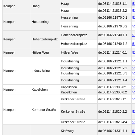
Haag
de:05114:21818:1:1
5
Kempen
Haag
Haag
de:05114:21818:2:2
5
Hessenring
de:05166:21970:0:1
5
Kempen
Hessenring
Hessenring
de:05166:21970:0:2
5
Hohenzollernplatz
de:05166:21240:1:1
5
Kempen
Hohenzollernplatz
Hohenzollernplatz
de:05166:21240:1:2
5
Kempen
Hülser Weg
Hülser Weg
de:05114:21214:0:1
5
Industriering
de:05166:21221:1:1
5
Industriering
de:05166:21221:2:2
5
Kempen
Industriering
Industriering
de:05166:21221:3:3
5
Industriering
de:05166:21221:4:4
5
Kapellchen
de:05114:21303:0:1
5
Kempen
Kapellchen
Kapellchen
de:05114:21303:0:2
5
Kerkener Straße
de:05114:21820:1:1
5
Kempen
Kerkener Straße
Kerkener Straße
de:05114:21820:2:2
5
Kerkener Straße
de:05114:21820:4:4
5
Klaßweg
de:05166:21331:1:1
5