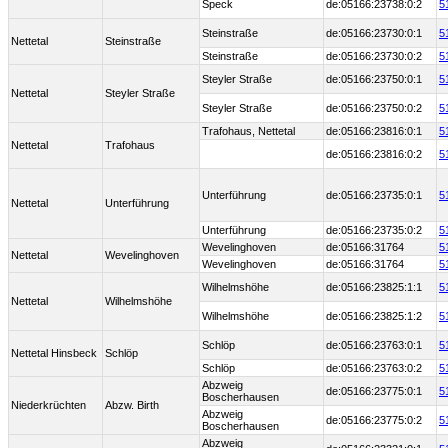
Speck
de:05166:23738:0:2
5
Steinstraße
de:05166:23730:0:1
5
Nettetal
Steinstraße
Steinstraße
de:05166:23730:0:2
5
Steyler Straße
de:05166:23750:0:1
5
Nettetal
Steyler Straße
Steyler Straße
de:05166:23750:0:2
5
Trafohaus, Nettetal
de:05166:23816:0:1
5
Nettetal
Trafohaus
de:05166:23816:0:2
5
Unterführung
de:05166:23735:0:1
5
Nettetal
Unterführung
Unterführung
de:05166:23735:0:2
5
Wevelinghoven
de:05166:31764
5
Nettetal
Wevelinghoven
Wevelinghoven
de:05166:31764
5
Wilhelmshöhe
de:05166:23825:1:1
5
Nettetal
Wilhelmshöhe
Wilhelmshöhe
de:05166:23825:1:2
5
Schlöp
de:05166:23763:0:1
5
Nettetal Hinsbeck
Schlöp
Schlöp
de:05166:23763:0:2
5
Abzweig
de:05166:23775:0:1
5
Boscherhausen
Niederkrüchten
Abzw. Birth
Abzweig
de:05166:23775:0:2
5
Boscherhausen
Abzweig