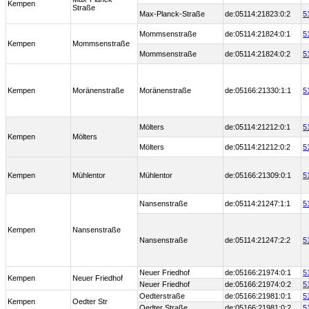
Kempen
Straße
Max-Planck-Straße
de:05114:21823:0:2
5
Mommsenstraße
de:05114:21824:0:1
5
Kempen
Mommsenstraße
Mommsenstraße
de:05114:21824:0:2
5
Kempen
Moränenstraße
Moränenstraße
de:05166:21330:1:1
5
Mölters
de:05114:21212:0:1
5
Kempen
Mölters
Mölters
de:05114:21212:0:2
5
Kempen
Mühlentor
Mühlentor
de:05166:21309:0:1
5
Nansenstraße
de:05114:21247:1:1
5
Kempen
Nansenstraße
Nansenstraße
de:05114:21247:2:2
5
Neuer Friedhof
de:05166:21974:0:1
5
Kempen
Neuer Friedhof
Neuer Friedhof
de:05166:21974:0:2
5
Oedterstraße
de:05166:21981:0:1
5
Kempen
Oedter Str
Oedter Straße
de:05166:21981:0:2
5