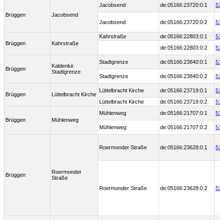
Jacobsend
de:05166:23720:0:1
5
Brüggen
Jacobsend
Jacobsend
de:05166:23720:0:2
5
Kahrstraße
de:05166:22803:0:1
5
Brüggen
Kahrstraße
de:05166:22803:0:2
5
Stadtgrenze
de:05166:23840:0:1
5
Kaldenkir.
Brüggen
Stadtgrenze
Stadtgrenze
de:05166:23840:0:2
5
Lüttelbracht Kirche
de:05166:23719:0:1
5
Brüggen
Lüttelbracht Kirche
Lüttelbracht Kirche
de:05166:23719:0:2
5
Mühlenweg
de:05166:21707:0:1
5
Brüggen
Mühlenweg
Mühlenweg
de:05166:21707:0:2
5
Roermonder Straße
de:05166:23628:0:1
5
Roermonder
Brüggen
Straße
Roermonder Straße
de:05166:23628:0:2
5