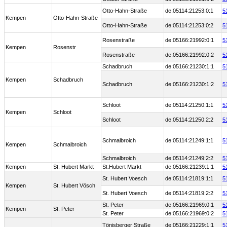
Otto-Hahn-Straße
de:05114:21253:0:1
5
Kempen
Otto-Hahn-Straße
Otto-Hahn-Straße
de:05114:21253:0:2
5
Rosenstraße
de:05166:21992:0:1
5
Kempen
Rosenstr
Rosenstraße
de:05166:21992:0:2
5
Schadbruch
de:05166:21230:1:1
5
Kempen
Schadbruch
Schadbruch
de:05166:21230:1:2
5
Schloot
de:05114:21250:1:1
5
Kempen
Schloot
Schloot
de:05114:21250:2:2
5
Schmalbroich
de:05114:21249:1:1
5
Kempen
Schmalbroich
Schmalbroich
de:05114:21249:2:2
5
Kempen
St. Hubert Markt
St.Hubert Markt
de:05166:21239:1:1
5
St. Hubert Voesch
de:05114:21819:1:1
5
Kempen
St. Hubert Vösch
St. Hubert Voesch
de:05114:21819:2:2
5
St. Peter
de:05166:21969:0:1
5
Kempen
St. Peter
St. Peter
de:05166:21969:0:2
5
Tönisberger Straße
de:05166:21229:1:1
5