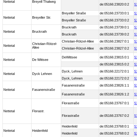
Nettetal
Breyell Thalweg
de:05166:23820:0:2
5
Breyeller Straße
de:05166:23733:0:1
5
Nettetal
Breyeller Str.
Breyeller Straße
de:05166:23733:0:2
5
Bruckrath
de:05166:23739:0:1
5
Nettetal
Bruckrath
Bruckrath
de:05166:23739:0:2
5
Christian-Rötzel-Allee
de:05166:23827:0:1
5
Christian-Rötzel-
Nettetal
Allee
Christian-Rötzel-Allee
de:05166:23827:0:2
5
DeWittsee
de:05166:23815:0:1
5
Nettetal
De Wittsee
de:05166:23815:0:2
5
Dyck, Lehnen
de:05166:22172:0:1
5
Nettetal
Dyck Lehnen
Dyck, Lehnen
de:05166:22172:0:2
5
Fasanenstraße
de:05166:23826:1:1
5
Nettetal
Fasanenstraße
Fasanenstraße
de:05166:23826:1:2
5
Florastraße
de:05166:23767:0:1
5
Nettetal
Florastr.
Florastraße
de:05166:23767:0:2
5
Heidenfeld
de:05166:23768:0:1
5
Nettetal
Heidenfeld
Heidenfeld
de:05166:23768:0:2
5