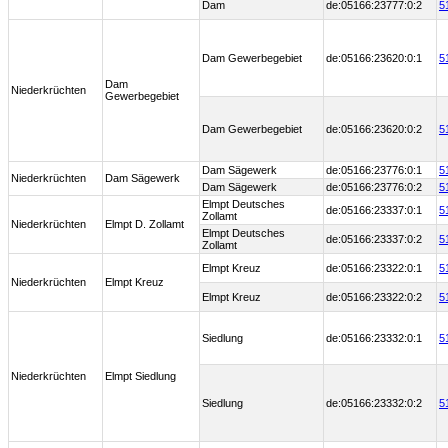
Dam
de:05166:23777:0:2
5
Dam Gewerbegebiet
de:05166:23620:0:1
5
Dam
Niederkrüchten
Gewerbegebiet
Dam Gewerbegebiet
de:05166:23620:0:2
5
Dam Sägewerk
de:05166:23776:0:1
5
Niederkrüchten
Dam Sägewerk
Dam Sägewerk
de:05166:23776:0:2
5
Elmpt Deutsches
de:05166:23337:0:1
5
Zollamt
Niederkrüchten
Elmpt D. Zollamt
Elmpt Deutsches
de:05166:23337:0:2
5
Zollamt
Elmpt Kreuz
de:05166:23322:0:1
5
Niederkrüchten
Elmpt Kreuz
Elmpt Kreuz
de:05166:23322:0:2
5
Siedlung
de:05166:23332:0:1
5
Niederkrüchten
Elmpt Siedlung
Siedlung
de:05166:23332:0:2
5