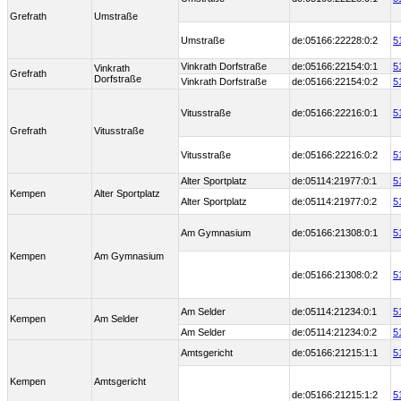
Grefrath
Umstraße
Umstraße
de:05166:22228:0:2
5
Vinkrath Dorfstraße
de:05166:22154:0:1
5
Vinkrath
Grefrath
Dorfstraße
Vinkrath Dorfstraße
de:05166:22154:0:2
5
Vitusstraße
de:05166:22216:0:1
5
Grefrath
Vitusstraße
Vitusstraße
de:05166:22216:0:2
5
Alter Sportplatz
de:05114:21977:0:1
5
Kempen
Alter Sportplatz
Alter Sportplatz
de:05114:21977:0:2
5
Am Gymnasium
de:05166:21308:0:1
5
Kempen
Am Gymnasium
de:05166:21308:0:2
5
Am Selder
de:05114:21234:0:1
5
Kempen
Am Selder
Am Selder
de:05114:21234:0:2
5
Amtsgericht
de:05166:21215:1:1
5
Kempen
Amtsgericht
de:05166:21215:1:2
5