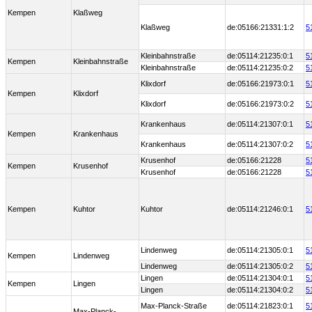
Kempen
Klaßweg
Klaßweg
de:05166:21331:1:2
5
Kleinbahnstraße
de:05114:21235:0:1
5
Kempen
Kleinbahnstraße
Kleinbahnstraße
de:05114:21235:0:2
5
Klixdorf
de:05166:21973:0:1
5
Kempen
Klixdorf
Klixdorf
de:05166:21973:0:2
5
Krankenhaus
de:05114:21307:0:1
5
Kempen
Krankenhaus
Krankenhaus
de:05114:21307:0:2
5
Krusenhof
de:05166:21228
5
Kempen
Krusenhof
Krusenhof
de:05166:21228
5
Kempen
Kuhtor
Kuhtor
de:05114:21246:0:1
5
Lindenweg
de:05114:21305:0:1
5
Kempen
Lindenweg
Lindenweg
de:05114:21305:0:2
5
Lingen
de:05114:21304:0:1
5
Kempen
Lingen
Lingen
de:05114:21304:0:2
5
Max-Planck-Straße
de:05114:21823:0:1
5
Max-Planck-