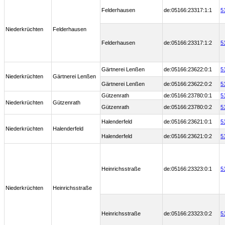
Felderhausen
de:05166:23317:1:1
5
Niederkrüchten
Felderhausen
Felderhausen
de:05166:23317:1:2
5
Gärtnerei Lenßen
de:05166:23622:0:1
5
Niederkrüchten
Gärtnerei Lenßen
Gärtnerei Lenßen
de:05166:23622:0:2
5
Gützenrath
de:05166:23780:0:1
5
Niederkrüchten
Gützenrath
Gützenrath
de:05166:23780:0:2
5
Halenderfeld
de:05166:23621:0:1
5
Niederkrüchten
Halenderfeld
Halenderfeld
de:05166:23621:0:2
5
Heinrichsstraße
de:05166:23323:0:1
5
Niederkrüchten
Heinrichsstraße
Heinrichsstraße
de:05166:23323:0:2
5