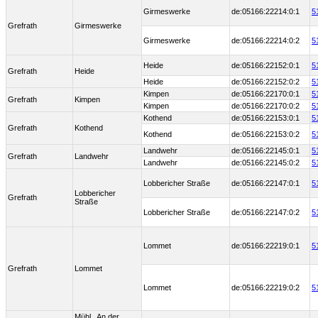
Girmeswerke
de:05166:22214:0:1
5
Grefrath
Girmeswerke
Girmeswerke
de:05166:22214:0:2
5
Heide
de:05166:22152:0:1
5
Grefrath
Heide
Heide
de:05166:22152:0:2
5
Kimpen
de:05166:22170:0:1
5
Grefrath
Kimpen
Kimpen
de:05166:22170:0:2
5
Kothend
de:05166:22153:0:1
5
Grefrath
Kothend
Kothend
de:05166:22153:0:2
5
Landwehr
de:05166:22145:0:1
5
Grefrath
Landwehr
Landwehr
de:05166:22145:0:2
5
Lobbericher Straße
de:05166:22147:0:1
5
Lobbericher
Grefrath
Straße
Lobbericher Straße
de:05166:22147:0:2
5
Lommet
de:05166:22219:0:1
5
Grefrath
Lommet
Lommet
de:05166:22219:0:2
5
Mühl., An der