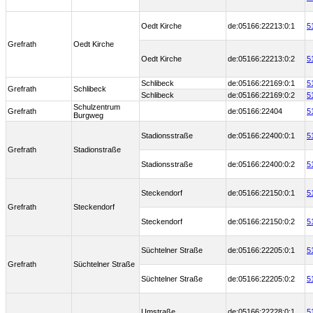
Oedt Kirche
de:05166:22213:0:1
5
Grefrath
Oedt Kirche
Oedt Kirche
de:05166:22213:0:2
5
Schlibeck
de:05166:22169:0:1
5
Grefrath
Schlibeck
Schlibeck
de:05166:22169:0:2
5
Schulzentrum
Grefrath
de:05166:22404
5
Burgweg
Stadionsstraße
de:05166:22400:0:1
5
Grefrath
Stadionstraße
Stadionsstraße
de:05166:22400:0:2
5
Steckendorf
de:05166:22150:0:1
5
Grefrath
Steckendorf
Steckendorf
de:05166:22150:0:2
5
Süchtelner Straße
de:05166:22205:0:1
5
Grefrath
Süchtelner Straße
Süchtelner Straße
de:05166:22205:0:2
5
Umstraße
de:05166:22228:0:1
5