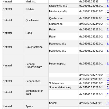
Nettetal
Marktstr.
de:05166:23731
5
Niedieckstraße
de:05166:23766:0:1
5
Nettetal
Niedick
Niedieckstraße
de:05166:23766:0:2
5
Quellensee
de:05166:23734:0:1
5
Nettetal
Quellensee
Quellensee
de:05166:23734:0:2
5
Rahe
de:05166:23727:0:1
5
Nettetal
Rahe
Rahe
de:05166:23727:0:2
5
Ravensstraße
de:05166:23749:0:1
5
Nettetal
Ravensstraße
Ravensstraße
de:05166:23749:0:2
5
Hubertusplatz
de:05166:23726:0:1
5
Schaag
Nettetal
Hubertusplatz
de:05166:23726:0:2
5
de:05166:22180:0:1
5
Nettetal
Schänzchen
Schänzchen
de:05166:22180:0:2
5
Sonnendyker Weg
de:05166:23821:0:1
5
Sonnendycker
Nettetal
Weg
de:05166:23821:0:2
5
Speck
de:05166:23738:0:1
5
Nettetal
Speck