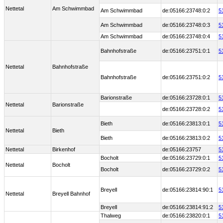
Nettetal
Am Schwimmbad
Am Schwimmbad
de:05166:23748:0:2
5
Am Schwimmbad
de:05166:23748:0:3
5
Am Schwimmbad
de:05166:23748:0:4
5
Bahnhofstraße
de:05166:23751:0:1
5
Nettetal
Bahnhofstraße
Bahnhofstraße
de:05166:23751:0:2
5
Barionstraße
de:05166:23728:0:1
5
Nettetal
Barionstraße
de:05166:23728:0:2
5
Bieth
de:05166:23813:0:1
5
Nettetal
Bieth
Bieth
de:05166:23813:0:2
5
Nettetal
Birkenhof
de:05166:23757
5
Bocholt
de:05166:23729:0:1
5
Nettetal
Bocholt
Bocholt
de:05166:23729:0:2
5
Breyell
de:05166:23814:90:1
5
Nettetal
Breyell Bahnhof
Breyell
de:05166:23814:91:2
5
Thalweg
de:05166:23820:0:1
5