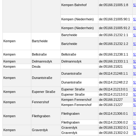
Kempen Bahnhof
de:05166:21005:1:8
5
Kempen (Niederrhein)
de:05166:21005:90:1
5
Kempen (Niederrhein)
de:05166:21005:91:2
5
Bartzheide
de:05166:21232:1:1
5
Kempen
Bartzheide
Bartzheide
de:05166:21232:1:2
5
Kempen
Bellstraße
Bellstraße
de:05166:21238:1:1
5
Kempen
Delmannsdyk
Delmannsdyk
de:05166:21333:1:1
5
Kempen
Deula
de:05166:21821
5
Dunantstraße
de:05114:21248:1:1
5
Kempen
Dunantstraße
Dunantstraße
de:05114:21248:2:2
5
Eupener Straße
de:05114:21213:0:1
5
Kempen
Eupener Straße
Eupener Straße
de:05114:21213:0:2
5
Kempen Fennershof
de:05166:21227
5
Kempen
Fennershof
Kempen Fennershof
de:05166:21227
5
Fliethgraben
de:05114:21306:0:1
5
Kempen
Fliethgraben
Fliethgraben
de:05114:21306:0:2
5
Graverdyk
de:05166:21302:0:1
5
Kempen
Graverdyk
Graverdyk
de:05166:21302:0:2
5