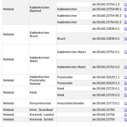
de:05166:23754:1:2
5
Kaldenkirchen
Nettetal
Kaldenkirchen
de:05166:23754:90:1
5
Bahnhof
Kaldenkirchen
de:05166:23754:90:2
5
Kaldenkirchen
de:05166:23754:91:3
5
de:05166:23839:0:1
5
Kaldenkirchen
Nettetal
Bruch
Bruch
de:05166:23839:0:2
5
Kaldenkirchen Markt
de:05166:23752:0:1
5
Kaldenkirchen
Nettetal
Markt
Kaldenkirchen Markt
de:05166:23752:0:2
5
Kaldenkirchen
Poststraße
de:05166:32529:1:1
5
Nettetal
Poststraße,
Poststraße
de:05166:32529:2:2
5
Nettetal
Kindt
de:05166:23725:0:1
5
Nettetal
Kindt
Kindt
de:05166:23725:0:2
5
Nettetal
Kreuzmönchstr.
Kreuzmönchstraße
de:05166:23773:0:1
5
Nettetal
Krick. Strandbad
de:05166:23760
5
Nettetal
Krickenb. Landstr.
de:05166:23758
5
Nettetal
Krickenb. Schloß
de:05166:23759
5