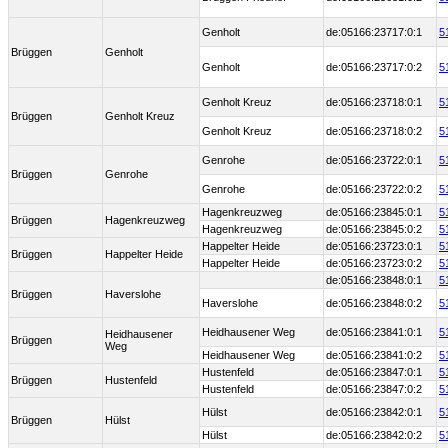
Genholt
de:05166:23717:0:1
5
Brüggen
Genholt
Genholt
de:05166:23717:0:2
5
Genholt Kreuz
de:05166:23718:0:1
5
Brüggen
Genholt Kreuz
Genholt Kreuz
de:05166:23718:0:2
5
Genrohe
de:05166:23722:0:1
5
Brüggen
Genrohe
Genrohe
de:05166:23722:0:2
5
Hagenkreuzweg
de:05166:23845:0:1
5
Brüggen
Hagenkreuzweg
Hagenkreuzweg
de:05166:23845:0:2
5
Happelter Heide
de:05166:23723:0:1
5
Brüggen
Happelter Heide
Happelter Heide
de:05166:23723:0:2
5
de:05166:23848:0:1
5
Brüggen
Haverslohe
Haverslohe
de:05166:23848:0:2
5
Heidhausener Weg
de:05166:23841:0:1
5
Heidhausener
Brüggen
Weg
Heidhausener Weg
de:05166:23841:0:2
5
Hustenfeld
de:05166:23847:0:1
5
Brüggen
Hustenfeld
Hustenfeld
de:05166:23847:0:2
5
Hülst
de:05166:23842:0:1
5
Brüggen
Hülst
Hülst
de:05166:23842:0:2
5