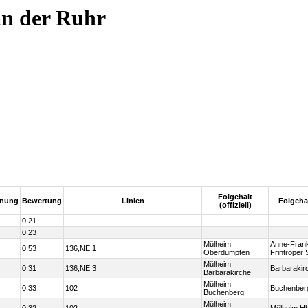
an der Ruhr
Folgehalt
rnung
Bewertung
Linien
Folgeha
(offiziell)
0.21
0.23
Mülheim
Anne-Frank
0.53
136,NE 1
Oberdümpten
Frintroper 
Mülheim
0.31
136,NE 3
Barbarakir
Barbarakirche
Mülheim
0.33
102
Buchenber
Buchenberg
Mülheim