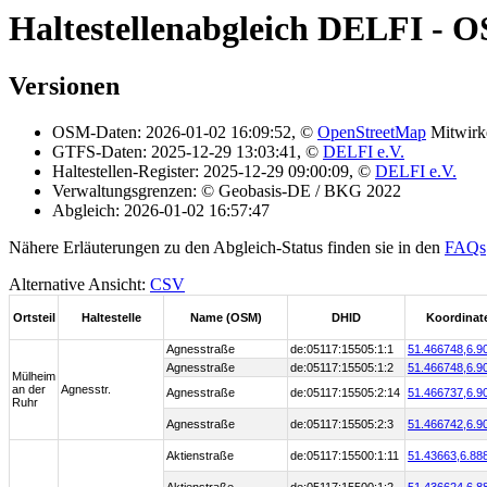
Haltestellenabgleich DELFI - 
Versionen
OSM-Daten: 2026-01-02 16:09:52, ©
OpenStreetMap
Mitwirk
GTFS-Daten: 2025-12-29 13:03:41, ©
DELFI e.V.
Haltestellen-Register: 2025-12-29 09:00:09, ©
DELFI e.V.
Verwaltungsgrenzen: © Geobasis-DE / BKG 2022
Abgleich: 2026-01-02 16:57:47
Nähere Erläuterungen zu den Abgleich-Status finden sie in den
FAQs
Alternative Ansicht:
CSV
Ortsteil
Haltestelle
Name (OSM)
DHID
Koordinat
Agnesstraße
de:05117:15505:1:1
51.466748,
6.9
Agnesstraße
de:05117:15505:1:2
51.466748,
6.9
Mülheim
an der
Agnesstr.
Agnesstraße
de:05117:15505:2:14
51.466737,
6.9
Ruhr
Agnesstraße
de:05117:15505:2:3
51.466742,
6.9
Aktienstraße
de:05117:15500:1:11
51.43663,
6.88