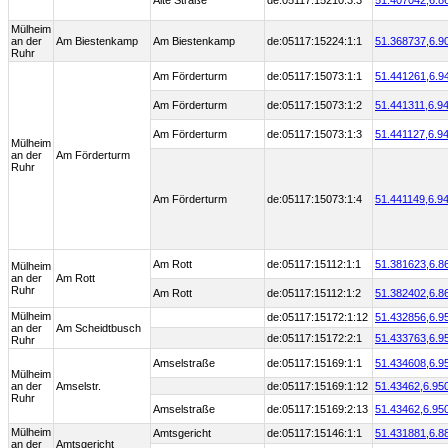
Alte Straße
de:05117:15210:3:3
51.407042,
6.8
Mülheim
an der
Am Biestenkamp
Am Biestenkamp
de:05117:15224:1:1
51.368737,
6.9
Ruhr
Am Förderturm
de:05117:15073:1:1
51.441261,
6.9
Am Förderturm
de:05117:15073:1:2
51.441311,
6.9
Am Förderturm
de:05117:15073:1:3
51.441127,
6.9
Mülheim
an der
Am Förderturm
Ruhr
Am Förderturm
de:05117:15073:1:4
51.441149,
6.9
Am Rott
de:05117:15112:1:1
51.381623,
6.8
Mülheim
an der
Am Rott
Ruhr
Am Rott
de:05117:15112:1:2
51.382402,
6.8
Mülheim
de:05117:15172:1:12
51.432856,
6.9
an der
Am Scheidtbusch
de:05117:15172:2:1
51.433763,
6.9
Ruhr
Amselstraße
de:05117:15169:1:1
51.434608,
6.9
Mülheim
an der
Amselstr.
de:05117:15169:1:12
51.43462,
6.95
Ruhr
Amselstraße
de:05117:15169:2:13
51.43462,
6.95
Mülheim
Amtsgericht
de:05117:15146:1:1
51.431881,
6.8
an der
Amtsgericht