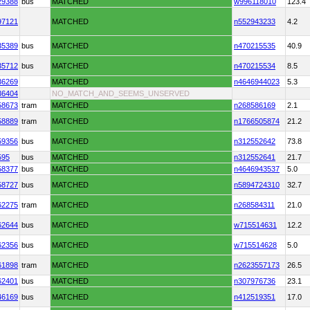
29388
bus
MATCHED
w996118010
123.4
97121
MATCHED
n552943233
4.2
35389
bus
MATCHED
n470215535
40.9
35712
bus
MATCHED
n470215534
8.5
36269
MATCHED
n4646944023
5.3
36404
NO_MATCH_AND_SEEMS_UNSERVED
58673
tram
MATCHED
n268586169
2.1
58889
tram
MATCHED
n1766505874
21.2
59356
bus
MATCHED
n312552642
73.8
595
bus
MATCHED
n312552641
21.7
58377
bus
MATCHED
n4646943537
5.0
58727
bus
MATCHED
n5894724310
32.7
62275
tram
MATCHED
n268584311
21.0
62644
bus
MATCHED
w715514631
12.2
62356
bus
MATCHED
w715514628
5.0
61898
tram
MATCHED
n2623557173
26.5
62401
bus
MATCHED
n307976736
23.1
46169
bus
MATCHED
n412519351
17.0