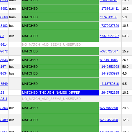
88353
tram
MATCHED
n286996745
23.3
88982
tram
MATCHED
n1738616411
16.2
88668
tram
MATCHED
n274313159
5.9
88102
bus
MATCHED
n7379927629
10.3
883
bus
MATCHED
n7379927627
63.6
88614
NO_MATCH_AND_SEEMS_UNSERVED
89072
MATCHED
w325727567
15.9
88533
bus
MATCHED
w161911086
26.4
3167
bus
MATCHED
n1449353998
50.0
31634
bus
MATCHED
n1449353999
4.5
48549
MATCHED
n4113759316
9.5
293
MATCHED_THOUGH_NAMES_DIFFER
n2642752625
10.1
62311
NO_MATCH_AND_SEEMS_UNSERVED
69363
bus
MATCHED
w277955508
24.6
69489
bus
MATCHED
w252455460
12.5