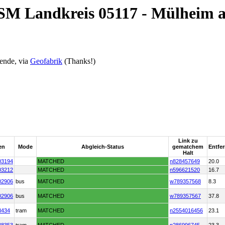
OSM Landkreis 05117 - Mülheim 
ende, via
Geofabrik
(Thanks!)
Link zu
en
Mode
Abgleich-Status
gematchem
Entfe
Halt
03194
MATCHED
n828457649
20.0
03212
MATCHED
n596621520
16.7
02906
bus
MATCHED
w789357568
8.3
02906
bus
MATCHED
w789357567
37.8
8434
tram
MATCHED
n2554016456
23.1