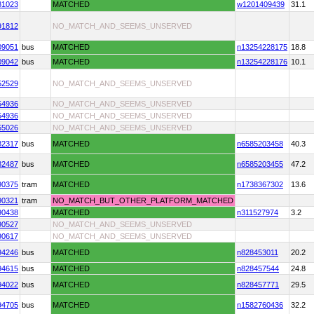
81023
MATCHED
w1201409439
31.1
91812
NO_MATCH_AND_SEEMS_UNSERVED
09051
bus
MATCHED
n13254228175
18.8
09042
bus
MATCHED
n13254228176
10.1
52529
NO_MATCH_AND_SEEMS_UNSERVED
54936
NO_MATCH_AND_SEEMS_UNSERVED
54936
NO_MATCH_AND_SEEMS_UNSERVED
55026
NO_MATCH_AND_SEEMS_UNSERVED
82317
bus
MATCHED
n6585203458
40.3
82487
bus
MATCHED
n6585203455
47.2
90375
tram
MATCHED
n1738367302
13.6
90321
tram
NO_MATCH_BUT_OTHER_PLATFORM_MATCHED
90438
MATCHED
n311527974
3.2
90527
NO_MATCH_AND_SEEMS_UNSERVED
90617
NO_MATCH_AND_SEEMS_UNSERVED
94246
bus
MATCHED
n828453011
20.2
94615
bus
MATCHED
n828457544
24.8
94022
bus
MATCHED
n828457771
29.5
94705
bus
MATCHED
n1582760436
32.2