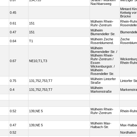
0.67
134,753
Straße / Mülheim
Merziger S
Nachbarsweg
Mintard Kir
0.45
Kettwig vor
Brücke
Mülheim Rhein-
Rhein-Ruhr
0.61
151
Ruhr-Zentrum
Rosendelle
Mülheim
0.47
151
Blumendell
Blumendeller Str.
Mülheim Zeche
Zeche
0.64
T1
Rosenblumend.
Rosenblum
Mülheim
Blumendeller Str. /
Mülheim Rhein-
Ruhr-Zentrum /
Wickenburg
0.67
NE10,T1,T3
Essen
Rhein-Ruh
Wickenburgstr. /
Mülheim
Rosendeller Str.
Mülheim Lintorfer
0.75
131,752,753,T7
Lintorfer S
Straße
Mülheim
0.4
131,752,753,T7
Markenstr
Markenstraße
Mülheim Rhein-
0.52
139,NE 5
Rhein-Ruh
Ruhr-Zentrum
Mülheim Max-
0.47
139,NE 5
Max-Halba
Halbach-Str.
0.52
Nordhafen