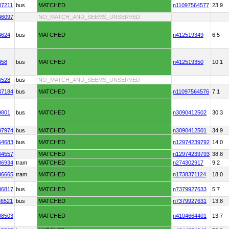
47211
bus
MATCHED
n11097564577
23.9
46097
NO_MATCH_AND_SEEMS_UNSERVED
4624
bus
MATCHED
n412519349
6.5
458
bus
MATCHED
n412519350
10.1
6528
bus
NO_MATCH_AND_SEEMS_UNSERVED
47184
bus
MATCHED
n11097564576
7.1
9801
bus
MATCHED
n3090412502
30.3
97974
bus
MATCHED
n3090412501
34.9
64683
bus
MATCHED
n12974239792
14.0
64557
MATCHED
n12974239793
38.8
86934
tram
MATCHED
n274302917
9.2
86665
tram
MATCHED
n1738371124
18.0
86817
bus
MATCHED
n7379927633
5.7
86521
bus
MATCHED
n7379927631
13.8
08503
MATCHED
n4104664401
13.7