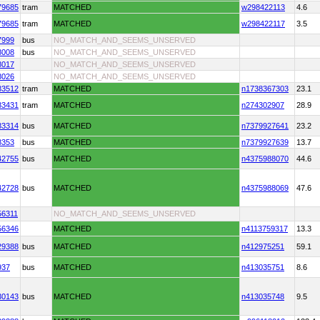
79685
tram
MATCHED
w298422113
4.6
79685
tram
MATCHED
w298422117
3.5
7999
bus
NO_MATCH_AND_SEEMS_UNSERVED
8008
bus
NO_MATCH_AND_SEEMS_UNSERVED
8017
NO_MATCH_AND_SEEMS_UNSERVED
8026
NO_MATCH_AND_SEEMS_UNSERVED
83512
tram
MATCHED
n1738367303
23.1
83431
tram
MATCHED
n274302907
28.9
83314
bus
MATCHED
n7379927641
23.2
8353
bus
MATCHED
n7379927639
13.7
42755
bus
MATCHED
n4375988070
44.6
42728
bus
MATCHED
n4375988069
47.6
56311
NO_MATCH_AND_SEEMS_UNSERVED
56346
MATCHED
n4113759317
13.3
29388
bus
MATCHED
n412975251
59.1
937
bus
MATCHED
n413035751
8.6
30143
bus
MATCHED
n413035748
9.5