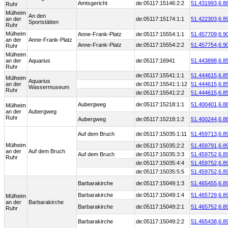
Amtsgericht
de:05117:15146:2:2
51.431993,
6.8
Ruhr
Mülheim
An den
an der
de:05117:15174:1:1
51.422303,
6.8
Sportstätten
Ruhr
Mülheim
Anne-Frank-Platz
de:05117:15554:1:1
51.457709,
6.9
an der
Anne-Frank-Platz
Anne-Frank-Platz
de:05117:15554:2:2
51.457754,
6.9
Ruhr
Mülheim
an der
Aquarius
de:05117:16941
51.443898,
6.8
Ruhr
de:05117:15541:1:1
51.444615,
6.8
Mülheim
Aquarius
an der
de:05117:15541:1:12
51.444615,
6.8
Wassermuseum
Ruhr
de:05117:15541:2:2
51.444615,
6.8
Aubergweg
de:05117:15218:1:1
51.400401,
6.8
Mülheim
an der
Aubergweg
Ruhr
Aubergweg
de:05117:15218:1:2
51.400244,
6.8
Auf dem Bruch
de:05117:15035:1:11
51.459713,
6.8
Mülheim
de:05117:15035:2:2
51.459791,
6.8
an der
Auf dem Bruch
Auf dem Bruch
de:05117:15035:3:3
51.459752,
6.8
Ruhr
de:05117:15035:4:4
51.459752,
6.8
de:05117:15035:5:5
51.459752,
6.8
Barbarakirche
de:05117:15049:1:3
51.465455,
6.8
Barbarakirche
de:05117:15049:1:4
51.465729,
6.8
Mülheim
an der
Barbarakirche
Barbarakirche
de:05117:15049:2:1
51.465752,
6.8
Ruhr
Barbarakirche
de:05117:15049:2:2
51.465438,
6.8