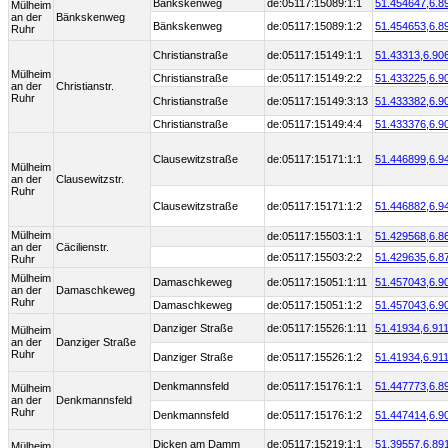
Bänkskenweg
de:05117:15089:1:1
51.454647,
6.8
Mülheim
an der
Bänkskenweg
Bänkskenweg
de:05117:15089:1:2
51.454653,
6.8
Ruhr
Christianstraße
de:05117:15149:1:1
51.43313,
6.90
Mülheim
Christianstraße
de:05117:15149:2:2
51.433225,
6.9
an der
Christianstr.
Ruhr
Christianstraße
de:05117:15149:3:13
51.433382,
6.9
Christianstraße
de:05117:15149:4:4
51.433376,
6.9
Clausewitzstraße
de:05117:15171:1:1
51.446899,
6.9
Mülheim
an der
Clausewitzstr.
Ruhr
Clausewitzstraße
de:05117:15171:1:2
51.446882,
6.9
Mülheim
de:05117:15503:1:1
51.429568,
6.8
an der
Cäcilienstr.
de:05117:15503:2:2
51.429635,
6.8
Ruhr
Mülheim
Damaschkeweg
de:05117:15051:1:11
51.457043,
6.9
an der
Damaschkeweg
Ruhr
Damaschkeweg
de:05117:15051:1:2
51.457043,
6.9
Danziger Straße
de:05117:15526:1:11
51.41934,
6.91
Mülheim
an der
Danziger Straße
Ruhr
Danziger Straße
de:05117:15526:1:2
51.41934,
6.91
Denkmannsfeld
de:05117:15176:1:1
51.447773,
6.8
Mülheim
an der
Denkmannsfeld
Ruhr
Denkmannsfeld
de:05117:15176:1:2
51.447414,
6.9
Dicken am Damm
de:05117:15219:1:1
51.39557,
6.89
Mülheim