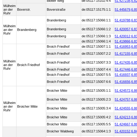
Blötter Weg
de:05117:15102:4:4
51.427238,
6.8
Mülheim
an der
Boverstr.
Boverstraße
de:05117:15175:1:1
51.445679,
6.8
Ruhr
Brandenberg
de:05117:15066:1:1
51.419788,
6.8
Mülheim
Brandenberg
de:05117:15066:1:2
51.420057,
6.8
an der
Brandenberg
Ruhr
Brandenberg
de:05117:15066:1:3
51.420012,
6.8
de:05117:15066:1:4
51.419866,
6.8
Broich Friedhof
de:05117:15007:1:1
51.416953,
6.8
Broich Friedhof
de:05117:15007:2:2
51.417155,
6.8
Mülheim
Broich Friedhof
de:05117:15007:3:3
51.417435,
6.8
an der
Broich Friedhof
Ruhr
Broich Friedhof
de:05117:15007:4:4
51.417446,
6.8
Broich Friedhof
de:05117:15007:5:5
51.416937,
6.8
Broich Friedhof
de:05117:15007:6:6
51.416656,
6.8
Broicher Mitte
de:05117:15005:1:1
51.424572,
6.8
Broicher Mitte
de:05117:15005:2:3
51.424757,
6.8
Mülheim
an der
Broicher Mitte
Broicher Mitte
de:05117:15005:3:4
51.424555,
6.8
Ruhr
Broicher Mitte
de:05117:15005:4:2
51.424213,
6.8
Broicher Mitte
de:05117:15005:5:5
51.424667,
6.8
Broicher Waldweg
de:05117:15064:1:3
51.420152,
6.8