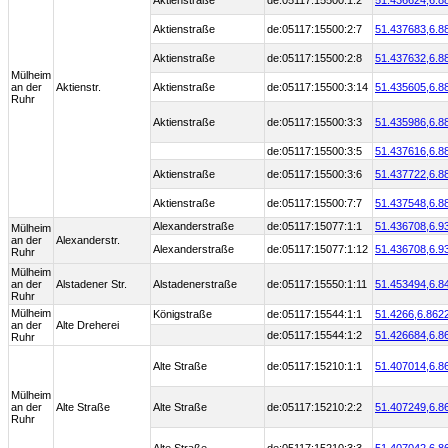
Aktienstraße
de:05117:15500:1:2
51.436624,
6.8
Aktienstraße
de:05117:15500:2:7
51.437683,
6.8
Aktienstraße
de:05117:15500:2:8
51.437632,
6.8
Mülheim
an der
Aktienstr.
Aktienstraße
de:05117:15500:3:14
51.435605,
6.8
Ruhr
Aktienstraße
de:05117:15500:3:3
51.435986,
6.8
de:05117:15500:3:5
51.437616,
6.8
Aktienstraße
de:05117:15500:3:6
51.437722,
6.8
Aktienstraße
de:05117:15500:7:7
51.437548,
6.8
Alexanderstraße
de:05117:15077:1:1
51.436708,
6.9
Mülheim
an der
Alexanderstr.
Alexanderstraße
de:05117:15077:1:12
51.436708,
6.9
Ruhr
Mülheim
an der
Alstadener Str.
Alstadenerstraße
de:05117:15550:1:11
51.453494,
6.8
Ruhr
Mülheim
Königstraße
de:05117:15544:1:1
51.4266,
6.862
an der
Alte Dreherei
de:05117:15544:1:2
51.426684,
6.8
Ruhr
Alte Straße
de:05117:15210:1:1
51.407014,
6.8
Mülheim
an der
Alte Straße
Alte Straße
de:05117:15210:2:2
51.407249,
6.8
Ruhr