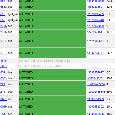
95567
bus
MATCHED
n4844354040
73.3
95531
bus
MATCHED
n539723859
12.6
6616
light_rail
MATCHED
n2578030409
5.1
0658
light_rail
MATCHED
n2578030410
7.4
07775
bus
MATCHED
n7379933089
9.8
07766
bus
MATCHED
n271897151
11.4
49116
bus
MATCHED
n7474562677
8.0
49107
bus
MATCHED
n4647231777
26.2
69848
NO_MATCH_AND_SEEMS_UNSERVED
70001
NO_MATCH_AND_SEEMS_UNSERVED
0331
bus
MATCHED
n3890857627
8.6
03301
bus
MATCHED
w385749262
15.0
1243
bus
MATCHED
n12091485552
4.8
1243
bus
MATCHED
n12091485548
69.0
99627
bus
MATCHED
n3090551303
7.7
00059
bus
MATCHED
n3090551302
10.1
1551
bus
MATCHED
n4646943536
18.5