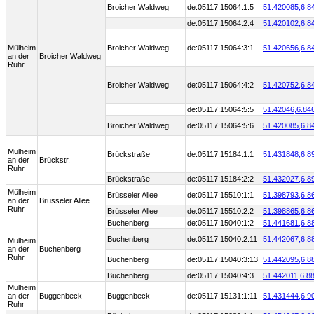
Broicher Waldweg
de:05117:15064:1:5
51.420085,
6.8
de:05117:15064:2:4
51.420102,
6.8
Mülheim
Broicher Waldweg
de:05117:15064:3:1
51.420656,
6.8
an der
Broicher Waldweg
Ruhr
Broicher Waldweg
de:05117:15064:4:2
51.420752,
6.8
de:05117:15064:5:5
51.42046,
6.84
Broicher Waldweg
de:05117:15064:5:6
51.420085,
6.8
Mülheim
Brückstraße
de:05117:15184:1:1
51.431848,
6.8
an der
Brückstr.
Ruhr
Brückstraße
de:05117:15184:2:2
51.432027,
6.8
Mülheim
Brüsseler Allee
de:05117:15510:1:1
51.398793,
6.8
an der
Brüsseler Allee
Ruhr
Brüsseler Allee
de:05117:15510:2:2
51.398865,
6.8
Buchenberg
de:05117:15040:1:2
51.441681,
6.8
Buchenberg
de:05117:15040:2:11
51.442067,
6.8
Mülheim
an der
Buchenberg
Ruhr
Buchenberg
de:05117:15040:3:13
51.442095,
6.8
Buchenberg
de:05117:15040:4:3
51.442011,
6.8
Mülheim
an der
Buggenbeck
Buggenbeck
de:05117:15131:1:11
51.431444,
6.9
Ruhr