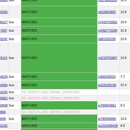
69965
bus
MATCHED
n1179691229
12.2
03265
MATCHED
n910662859
12.8
48127
bus
MATCHED
n7419733852
15.0
47687
bus
MATCHED
n4392770298
31.8
49142
bus
MATCHED
n681320158
12.6
49124
bus
MATCHED
n3219763867
10.8
64234
bus
MATCHED
n360235523
7.7
64584
bus
MATCHED
w315536199
37.4
52026
bus
NO_MATCH_AND_SEEMS_UNSERVED
55862
bus
NO_MATCH_AND_SEEMS_UNSERVED
50948
bus
MATCHED
w790594861
9.2
0966
NO_MATCH_AND_SEEMS_UNSERVED
0948
bus
MATCHED
w790594860
13.0
81032
MATCHED
w1201409438
8.9