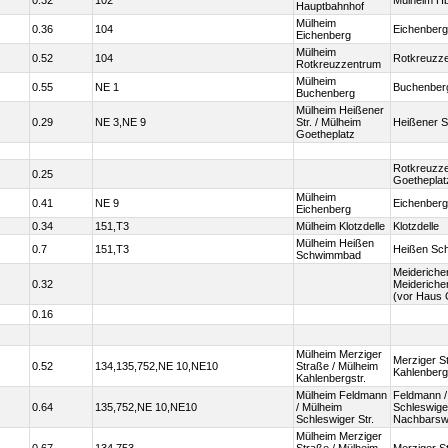
0.32
102
Mülheim Hb
Hauptbahnhof
Mülheim
0.36
104
Eichenberg
Eichenberg
Mülheim
0.52
104
Rotkreuzz
Rotkreuzzentrum
Mülheim
0.55
NE 1
Buchenber
Buchenberg
Mülheim Heißener
0.29
NE 3,NE 9
Str. / Mülheim
Heißener S
Goetheplatz
Rotkreuzze
0.25
Goetheplat
Mülheim
0.41
NE 9
Eichenberg
Eichenberg
0.34
151,T3
Mülheim Klotzdelle
Klotzdelle
Mülheim Heißen
0.7
151,T3
Heißen Sc
Schwimmbad
Meidericher
0.32
Meideriche
(vor Haus G
0.16
Mülheim Merziger
Merziger St
0.52
134,135,752,NE 10,NE10
Straße / Mülheim
Kahlenberg
Kahlenbergstr.
Mülheim Feldmann
Feldmann /
0.64
135,752,NE 10,NE10
/ Mülheim
Schleswige
Schleswiger Str.
Nachbars
Mülheim Merziger