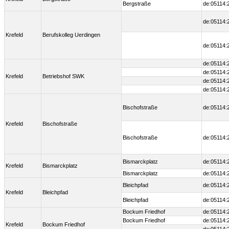
Bergstraße
de:05114:
de:05114:
Krefeld
Berufskolleg Uerdingen
de:05114:
de:05114:
de:05114:
Krefeld
Betriebshof SWK
de:05114:
de:05114:
Bischofstraße
de:05114:
Krefeld
Bischofstraße
Bischofstraße
de:05114:
Bismarckplatz
de:05114:
Krefeld
Bismarckplatz
Bismarckplatz
de:05114:
Bleichpfad
de:05114:
Krefeld
Bleichpfad
Bleichpfad
de:05114:
Bockum Friedhof
de:05114:
Bockum Friedhof
de:05114:
Krefeld
Bockum Friedhof