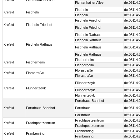
Fichtenhainer Allee
de:05114:
Fischeln
de:05114:
Krefeld
Fischeln
Fischeln
de:05114:
Fischeln Friedhof
de:05114:
Krefeld
Fischeln Friedhof
Fischeln Friedhof
de:05114:
Fischeln Rathaus
de:05114:
Fischeln Rathaus
de:05114:
Krefeld
Fischeln Rathaus
Fischeln Rathaus
de:05114:
Fischeln Rathaus
de:05114:
Fischerheim
de:05114:
Krefeld
Fischerheim
Fischerheim
de:05114:
Florastraße
de:05114:
Krefeld
Florastraße
Florastraße
de:05114:
Flünnertzdyk
de:05114:
Krefeld
Flünnertzdyk
Flünnertzdyk
de:05114:
Flünnertzdyk
de:05114:
Forsthaus Bahnhof
de:05114:
Krefeld
Forsthaus Bahnhof
Forsthaus
de:05114:
Forsthaus
de:05114:
Frachtpostzentrum
de:05114:
Krefeld
Frachtpostzentrum
Frachtpostzentrum
de:05114:
Frankenring
de:05114:
Krefeld
Frankenring
Frankenring
de:05114: