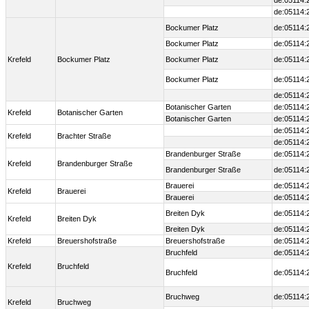
de:05114:
de:05114:
Bockumer Platz
de:05114:
Bockumer Platz
de:05114:
Krefeld
Bockumer Platz
Bockumer Platz
de:05114:
Bockumer Platz
de:05114:
de:05114:
Botanischer Garten
de:05114:
Krefeld
Botanischer Garten
Botanischer Garten
de:05114:
de:05114:
Krefeld
Brachter Straße
de:05114:
Brandenburger Straße
de:05114:
Krefeld
Brandenburger Straße
Brandenburger Straße
de:05114:
Brauerei
de:05114:
Krefeld
Brauerei
Brauerei
de:05114:
Breiten Dyk
de:05114:
Krefeld
Breiten Dyk
Breiten Dyk
de:05114:
Krefeld
Breuershofstraße
Breuershofstraße
de:05114:
Bruchfeld
de:05114:
Krefeld
Bruchfeld
Bruchfeld
de:05114:
Bruchweg
de:05114:
Krefeld
Bruchweg