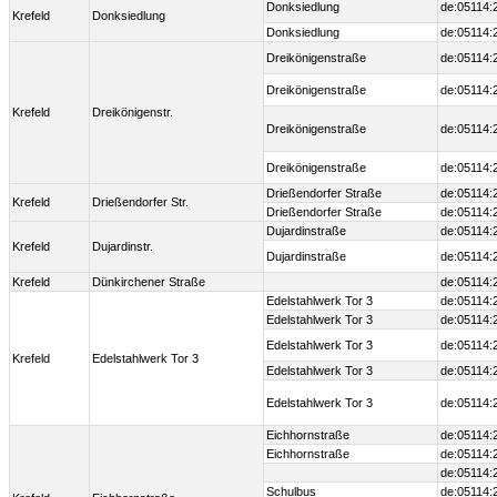
Donksiedlung
de:05114:
Krefeld
Donksiedlung
Donksiedlung
de:05114:
Dreikönigenstraße
de:05114:
Dreikönigenstraße
de:05114:
Krefeld
Dreikönigenstr.
Dreikönigenstraße
de:05114:
Dreikönigenstraße
de:05114:
Drießendorfer Straße
de:05114:
Krefeld
Drießendorfer Str.
Drießendorfer Straße
de:05114:
Dujardinstraße
de:05114:
Krefeld
Dujardinstr.
Dujardinstraße
de:05114:
Krefeld
Dünkirchener Straße
de:05114:
Edelstahlwerk Tor 3
de:05114:
Edelstahlwerk Tor 3
de:05114:
Edelstahlwerk Tor 3
de:05114:
Krefeld
Edelstahlwerk Tor 3
Edelstahlwerk Tor 3
de:05114:
Edelstahlwerk Tor 3
de:05114:
Eichhornstraße
de:05114:
Eichhornstraße
de:05114:
de:05114:
Schulbus
de:05114: