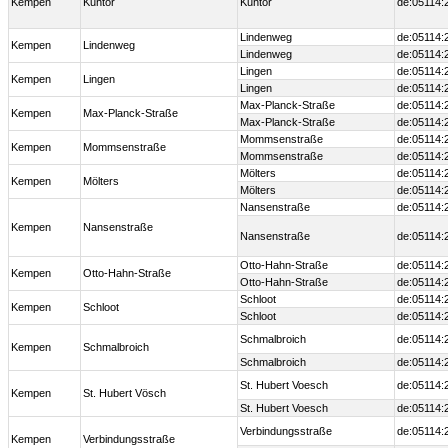
Kempen
Kuhtor
Kuhtor
de:05114:
Lindenweg
de:05114:
Kempen
Lindenweg
Lindenweg
de:05114:
Lingen
de:05114:
Kempen
Lingen
Lingen
de:05114:
Max-Planck-Straße
de:05114:
Kempen
Max-Planck-Straße
Max-Planck-Straße
de:05114:
Mommsenstraße
de:05114:
Kempen
Mommsenstraße
Mommsenstraße
de:05114:
Mölters
de:05114:
Kempen
Mölters
Mölters
de:05114:
Nansenstraße
de:05114:
Kempen
Nansenstraße
Nansenstraße
de:05114:
Otto-Hahn-Straße
de:05114:
Kempen
Otto-Hahn-Straße
Otto-Hahn-Straße
de:05114:
Schloot
de:05114:
Kempen
Schloot
Schloot
de:05114:
Schmalbroich
de:05114:
Kempen
Schmalbroich
Schmalbroich
de:05114:
St. Hubert Voesch
de:05114:
Kempen
St. Hubert Vösch
St. Hubert Voesch
de:05114:
Verbindungsstraße
de:05114:
Kempen
Verbindungsstraße