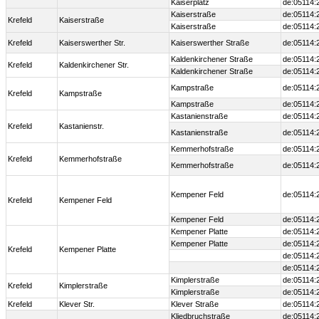
Kaiserplatz
de:05114:
Kaiserstraße
de:05114:
Krefeld
Kaiserstraße
Kaiserstraße
de:05114:
Krefeld
Kaiserswerther Str.
Kaiserswerther Straße
de:05114:
Kaldenkirchener Straße
de:05114:
Krefeld
Kaldenkirchener Str.
Kaldenkirchener Straße
de:05114:
Kampstraße
de:05114:
Krefeld
Kampstraße
Kampstraße
de:05114:
Kastanienstraße
de:05114:
Krefeld
Kastanienstr.
Kastanienstraße
de:05114:
Kemmerhofstraße
de:05114:
Krefeld
Kemmerhofstraße
Kemmerhofstraße
de:05114:
Kempener Feld
de:05114:
Krefeld
Kempener Feld
Kempener Feld
de:05114:
Kempener Platte
de:05114:
Kempener Platte
de:05114:
Krefeld
Kempener Platte
de:05114:
de:05114:
Kimplerstraße
de:05114:
Krefeld
Kimplerstraße
Kimplerstraße
de:05114:
Krefeld
Klever Str.
Klever Straße
de:05114:
Kliedbruchstraße
de:05114: