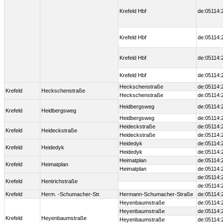
Krefeld Hbf
de:05114:
Krefeld Hbf
de:05114:
Krefeld Hbf
de:05114:
Krefeld Hbf
de:05114:
Heckschenstraße
de:05114:
Krefeld
Heckschenstraße
Heckschenstraße
de:05114:
Heidbergsweg
de:05114:
Krefeld
Heidbergsweg
Heidbergsweg
de:05114:
Heideckstraße
de:05114:
Krefeld
Heideckstraße
Heideckstraße
de:05114:
Heidedyk
de:05114:
Krefeld
Heidedyk
Heidedyk
de:05114:
Heimatplan
de:05114:
Krefeld
Heimatplan
Heimatplan
de:05114:
de:05114:
Krefeld
Hentrichstraße
de:05114:
Krefeld
Herm. -Schumacher-Str.
Hermann-Schumacher-Straße
de:05114:
Heyenbaumstraße
de:05114:
Heyenbaumstraße
de:05114:
Krefeld
Heyenbaumstraße
Heyenbaumstraße
de:05114: