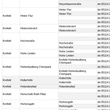
Heyenbaumstraße
de:05114:
Hinter Flur
de:05114:
Hinter Flur
de:05114:
Krefeld
Hinter Flur
de:05114:
de:05114:
Hinterorbroich
de:05114:
Krefeld
Hinterorbroich
Hinterorbroich
de:05114:
de:05114:
de:05114:
Krefeld
Hochstraße
Hochstraße
de:05114:
Hochstraße
de:05114:
Hohe Linden
de:05114:
Krefeld
Hohe Linden
Hohe Linden
de:05114:
Krefeld-Hohenbudberg
de:05114:
Chempark
Krefeld
Hohenbudberg Chempark
de:05114:
Krefeld-Hohenbudberg
de:05114:
Chempark
Holterhöfe
de:05114:
Krefeld
Holterhöfe
Holterhöfe
de:05114:
Krefeld
Holunderpfad
Holunderpfad
de:05114:
de:05114:
Krefeld
Honschaft-Rath-Platz
de:05114:
Horkesgath
de:05114:
Krefeld
Horkesgath
Horkesgath
de:05114: