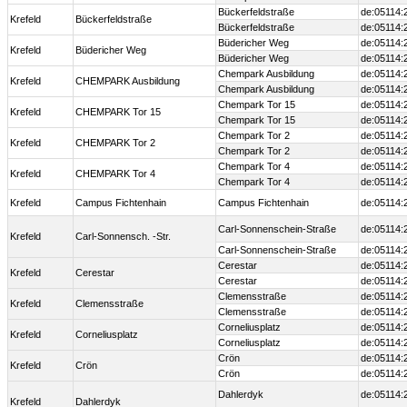
Bückerfeldstraße
de:05114:
Krefeld
Bückerfeldstraße
Bückerfeldstraße
de:05114:
Büdericher Weg
de:05114:
Krefeld
Büdericher Weg
Büdericher Weg
de:05114:
Chempark Ausbildung
de:05114:
Krefeld
CHEMPARK Ausbildung
Chempark Ausbildung
de:05114:
Chempark Tor 15
de:05114:
Krefeld
CHEMPARK Tor 15
Chempark Tor 15
de:05114:
Chempark Tor 2
de:05114:
Krefeld
CHEMPARK Tor 2
Chempark Tor 2
de:05114:
Chempark Tor 4
de:05114:
Krefeld
CHEMPARK Tor 4
Chempark Tor 4
de:05114:
Krefeld
Campus Fichtenhain
Campus Fichtenhain
de:05114:
Carl-Sonnenschein-Straße
de:05114:
Krefeld
Carl-Sonnensch. -Str.
Carl-Sonnenschein-Straße
de:05114:
Cerestar
de:05114:
Krefeld
Cerestar
Cerestar
de:05114:
Clemensstraße
de:05114:
Krefeld
Clemensstraße
Clemensstraße
de:05114:
Corneliusplatz
de:05114:
Krefeld
Corneliusplatz
Corneliusplatz
de:05114:
Crön
de:05114:
Krefeld
Crön
Crön
de:05114:
Dahlerdyk
de:05114:
Krefeld
Dahlerdyk