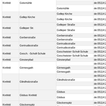
Krefeld
Geismühle
de:05114:
Geismühle
de:05114:
Gellep Kirche
de:05114:
Krefeld
Gellep Kirche
Gellep Kirche
de:05114:
Gelleper Straße
de:05114:
Krefeld
Gelleper Str.
Gelleper Straße
de:05114:
Gerberstraße
de:05114:
Krefeld
Gerberstraße
Gerberstraße
de:05114:
Gertrudisstraße
de:05114:
Krefeld
Gertrudisstraße
Gertrudisstraße
de:05114:
Geschwister-Scholl-Schule
de:05114:
Krefeld
Gesch. -Scholl-Schule
Geschwister-Scholl-Schule
de:05114:
Krefeld
Ginsterpfad
Ginsterpfad
de:05114:
de:05114:
Krefeld
Girmesgath
Girmesgath
de:05114:
Girmesgath
de:05114:
de:05114:
Glindholzstraße
de:05114:
Krefeld
Glindholzstraße
de:05114:
de:05114:
Globus
de:05114:
Krefeld
Globus Krefeld
Globus
de:05114:
Glockenspitz
de:05114:
Krefeld
Glockenspitz