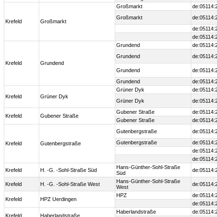
Großmarkt
de:05114:
Großmarkt
de:05114:
Krefeld
Großmarkt
de:05114:
de:05114:
Grundend
de:05114:
Grundend
de:05114:
Krefeld
Grundend
Grundend
de:05114:
Grundend
de:05114:
Grüner Dyk
de:05114:
Krefeld
Grüner Dyk
Grüner Dyk
de:05114:
Gubener Straße
de:05114:
Krefeld
Gubener Straße
Gubener Straße
de:05114:
Gutenbergstraße
de:05114:
Gutenbergstraße
de:05114:
Krefeld
Gutenbergstraße
de:05114:
de:05114:
Hans-Günther-Sohl-Straße
Krefeld
H. -G. -Sohl-Straße Süd
de:05114:
Süd
Hans-Günther-Sohl-Straße
Krefeld
H. -G. -Sohl-Straße West
de:05114:
West
HPZ
de:05114:
Krefeld
HPZ Uerdingen
de:05114:
Haberlandstraße
de:05114:
Krefeld
Haberlandstraße