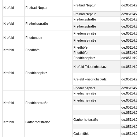
Freibad Neptun
de:05114:
Krefeld
Freibad Neptun
Freibad Neptun
de:05114:
Freiheitsstraße
de:05114:
Krefeld
Freiheitsstraße
Freiheitsstraße
de:05114:
Friedensstraße
de:05114:
Krefeld
Friedensstr
Friedensstraße
de:05114:
Friedhöfe
de:05114:
Krefeld
Friedhöfe
Friedhöfe
de:05114:
Friedrichsplatz
de:05114:
Krefeld Friedrichsplatz
de:05114:
Krefeld
Friedrichsplatz
Krefeld Friedrichsplatz
de:05114:
Friedrichsplatz
de:05114:
Friedrichstraße
de:05114:
Friedrichstraße
de:05114:
Krefeld
Friedrichstraße
de:05114:
de:05114:
Gatherhofstraße
de:05114:
Krefeld
Gatherhofstraße
de:05114:
Geismühle
de:05114: