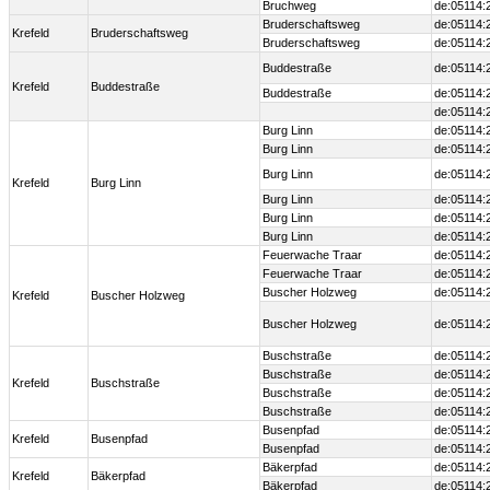
Bruchweg
de:05114:
Bruderschaftsweg
de:05114:
Krefeld
Bruderschaftsweg
Bruderschaftsweg
de:05114:
Buddestraße
de:05114:
Krefeld
Buddestraße
Buddestraße
de:05114:
de:05114:
Burg Linn
de:05114:
Burg Linn
de:05114:
Burg Linn
de:05114:
Krefeld
Burg Linn
Burg Linn
de:05114:
Burg Linn
de:05114:
Burg Linn
de:05114:
Feuerwache Traar
de:05114:
Feuerwache Traar
de:05114:
Buscher Holzweg
de:05114:
Krefeld
Buscher Holzweg
Buscher Holzweg
de:05114:
Buschstraße
de:05114:
Buschstraße
de:05114:
Krefeld
Buschstraße
Buschstraße
de:05114:
Buschstraße
de:05114:
Busenpfad
de:05114:
Krefeld
Busenpfad
Busenpfad
de:05114:
Bäkerpfad
de:05114:
Krefeld
Bäkerpfad
Bäkerpfad
de:05114: