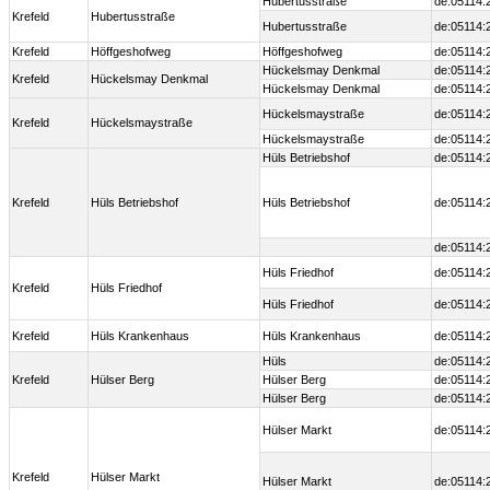
Hubertusstraße
de:05114:
Krefeld
Hubertusstraße
Hubertusstraße
de:05114:
Krefeld
Höffgeshofweg
Höffgeshofweg
de:05114:
Hückelsmay Denkmal
de:05114:
Krefeld
Hückelsmay Denkmal
Hückelsmay Denkmal
de:05114:
Hückelsmaystraße
de:05114:
Krefeld
Hückelsmaystraße
Hückelsmaystraße
de:05114:
Hüls Betriebshof
de:05114:
Krefeld
Hüls Betriebshof
Hüls Betriebshof
de:05114:
de:05114:
Hüls Friedhof
de:05114:
Krefeld
Hüls Friedhof
Hüls Friedhof
de:05114:
Krefeld
Hüls Krankenhaus
Hüls Krankenhaus
de:05114:
Hüls
de:05114:
Krefeld
Hülser Berg
Hülser Berg
de:05114:
Hülser Berg
de:05114:
Hülser Markt
de:05114:
Krefeld
Hülser Markt
Hülser Markt
de:05114: