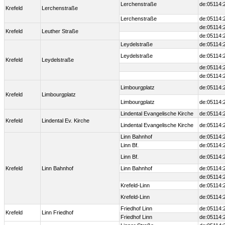
Lerchenstraße
de:05114:
Krefeld
Lerchenstraße
Lerchenstraße
de:05114:
de:05114:
Krefeld
Leuther Straße
de:05114:
Leydelstraße
de:05114:
Leydelstraße
de:05114:
Krefeld
Leydelstraße
de:05114:
de:05114:
Limbourgplatz
de:05114:
Krefeld
Limbourgplatz
Limbourgplatz
de:05114:
Lindental Evangelische Kirche
de:05114:
Krefeld
Lindental Ev. Kirche
Lindental Evangelische Kirche
de:05114:
Linn Bahnhof
de:05114:
Linn Bf.
de:05114:
Linn Bf.
de:05114:
Krefeld
Linn Bahnhof
Linn Bahnhof
de:05114:
de:05114:
Krefeld-Linn
de:05114:
Krefeld-Linn
de:05114:
Friedhof Linn
de:05114:
Krefeld
Linn Friedhof
Friedhof Linn
de:05114: