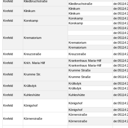
Krefeld
Kliedbruchstraße
Kliedbruchstraße
de:05114:
Klinikum
de:05114:
Krefeld
Klinikum
Klinikum
de:05114:
Korekamp
de:05114:
Krefeld
Korekamp
Korekamp
de:05114:
de:05114:
de:05114:
Krefeld
Krematorium
de:05114:
Krematorium
de:05114:
Krematorium
de:05114:
Krefeld
Kreuzstraße
Kreuzstraße
de:05114:
Krankenhaus Maria-Hilf
de:05114:
Krefeld
Krkh. Maria Hilf
Krankenhaus Maria-Hilf
de:05114:
Krumme Straße
de:05114:
Krefeld
Krumme Str.
Krumme Straße
de:05114:
Krüllsdyk
de:05114:
Krefeld
Krüllsdyk
Krüllsdyk
de:05114:
Krefeld
Kuhleshütte
Kuhleshütte
de:05114:
Königshof
de:05114:
Krefeld
Königshof
Königshof
de:05114:
Körnerstraße
de:05114:
Krefeld
Körnerstraße
Körnerstraße
de:05114: