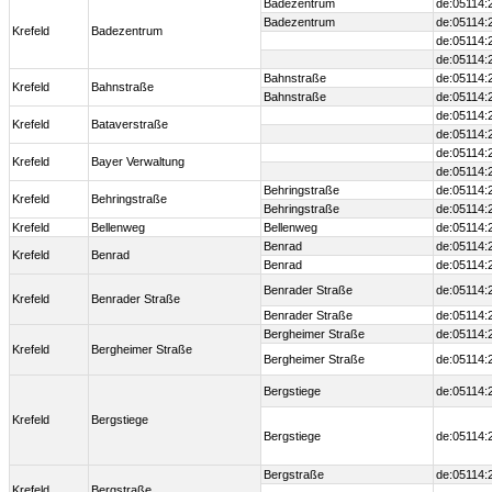
Badezentrum
de:05114:
Badezentrum
de:05114:
Krefeld
Badezentrum
de:05114:
de:05114:
Bahnstraße
de:05114:
Krefeld
Bahnstraße
Bahnstraße
de:05114:
de:05114:
Krefeld
Bataverstraße
de:05114:
de:05114:
Krefeld
Bayer Verwaltung
de:05114:
Behringstraße
de:05114:
Krefeld
Behringstraße
Behringstraße
de:05114:
Krefeld
Bellenweg
Bellenweg
de:05114:
Benrad
de:05114:
Krefeld
Benrad
Benrad
de:05114:
Benrader Straße
de:05114:
Krefeld
Benrader Straße
Benrader Straße
de:05114:
Bergheimer Straße
de:05114:
Krefeld
Bergheimer Straße
Bergheimer Straße
de:05114:
Bergstiege
de:05114:
Krefeld
Bergstiege
Bergstiege
de:05114:
Bergstraße
de:05114:
Krefeld
Bergstraße