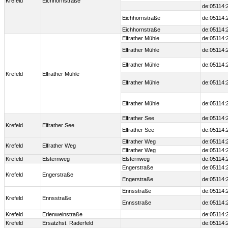
Krefeld
Eichhornstraße
de:05114:
Eichhornstraße
de:05114:
Eichhornstraße
de:05114:
Elfrather Mühle
de:05114:
Elfrather Mühle
de:05114:
Elfrather Mühle
de:05114:
Krefeld
Elfrather Mühle
Elfrather Mühle
de:05114:
Elfrather Mühle
de:05114:
Elfrather See
de:05114:
Krefeld
Elfrather See
Elfrather See
de:05114:
Elfrather Weg
de:05114:
Krefeld
Elfrather Weg
Elfrather Weg
de:05114:
Krefeld
Elsternweg
Elsternweg
de:05114:
Engerstraße
de:05114:
Krefeld
Engerstraße
Engerstraße
de:05114:
Ennsstraße
de:05114:
Krefeld
Ennsstraße
Ennsstraße
de:05114:
Krefeld
Erlenweinstraße
de:05114:
Krefeld
Ersatzhst. Raderfeld
de:05114: