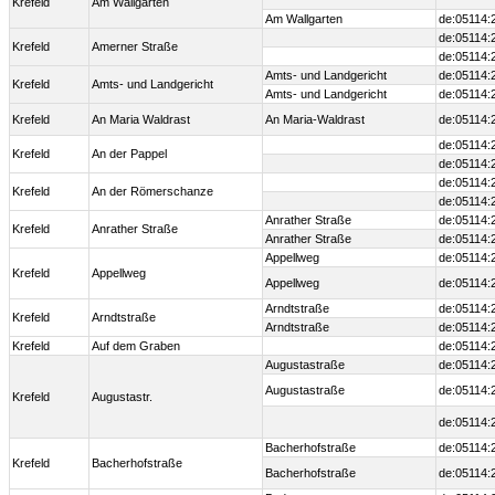
Krefeld
Am Wallgarten
Am Wallgarten
de:05114:
de:05114:
Krefeld
Amerner Straße
de:05114:
Amts- und Landgericht
de:05114:
Krefeld
Amts- und Landgericht
Amts- und Landgericht
de:05114:
Krefeld
An Maria Waldrast
An Maria-Waldrast
de:05114:
de:05114:
Krefeld
An der Pappel
de:05114:
de:05114:
Krefeld
An der Römerschanze
de:05114:
Anrather Straße
de:05114:
Krefeld
Anrather Straße
Anrather Straße
de:05114:
Appellweg
de:05114:
Krefeld
Appellweg
Appellweg
de:05114:
Arndtstraße
de:05114:
Krefeld
Arndtstraße
Arndtstraße
de:05114:
Krefeld
Auf dem Graben
de:05114:
Augustastraße
de:05114:
Augustastraße
de:05114:
Krefeld
Augustastr.
de:05114:
Bacherhofstraße
de:05114:
Krefeld
Bacherhofstraße
Bacherhofstraße
de:05114: