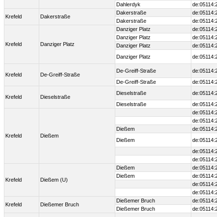
Dahlerdyk
de:05114:
Dakerstraße
de:05114:
Krefeld
Dakerstraße
Dakerstraße
de:05114:
Danziger Platz
de:05114:
Danziger Platz
de:05114:
Krefeld
Danziger Platz
Danziger Platz
de:05114:
Danziger Platz
de:05114:
De-Greiff-Straße
de:05114:
Krefeld
De-Greiff-Straße
De-Greiff-Straße
de:05114:
Dieselstraße
de:05114:
Krefeld
Dieselstraße
Dieselstraße
de:05114:
de:05114:
de:05114:
Dießem
de:05114:
Krefeld
Dießem
Dießem
de:05114:
de:05114:
de:05114:
Dießem
de:05114:
Dießem
de:05114:
Krefeld
Dießem (U)
de:05114:
de:05114:
Dießemer Bruch
de:05114:
Krefeld
Dießemer Bruch
Dießemer Bruch
de:05114: