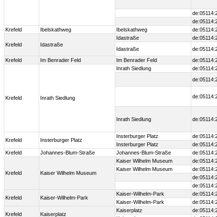
de:05114:
de:05114:
Krefeld
Ibelskathweg
Ibelskathweg
de:05114:
Idastraße
de:05114:
Krefeld
Idastraße
Idastraße
de:05114:
Krefeld
Im Benrader Feld
Im Benrader Feld
de:05114:
Inrath Siedlung
de:05114:
de:05114:
de:05114:
Krefeld
Inrath Siedlung
Inrath Siedlung
de:05114:
Insterburger Platz
de:05114:
Krefeld
Insterburger Platz
Insterburger Platz
de:05114:
Krefeld
Johannes-Blum-Straße
Johannes-Blum-Straße
de:05114:
Kaiser Wilhelm Museum
de:05114:
Kaiser Wilhelm Museum
de:05114:
Krefeld
Kaiser Wilhelm Museum
de:05114:
de:05114:
Kaiser-Wilhelm-Park
de:05114:
Krefeld
Kaiser-Wilhelm-Park
Kaiser-Wilhelm-Park
de:05114:
Kaiserplatz
de:05114:
Krefeld
Kaiserplatz