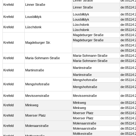
Linner Straße
de:05114:
Krefeld
Linner Straße
Linner Straße
de:05114:
Lousbilldyk
de:05114:
Krefeld
Lousbilldyk
Lousbilldyk
de:05114:
Lüschdonk
de:05114:
Krefeld
Lüschdonk
Lüschdonk
de:05114:
Magdeburger Straße
de:05114:
Magdeburger Straße
de:05114:
Krefeld
Magdeburger Str.
de:05114:
de:05114:
Maria-Sohmann-Straße
de:05114:
Krefeld
Maria-Sohmann-Straße
Maria-Sohmann-Straße
de:05114:
Martinstraße
de:05114:
Krefeld
Martinstraße
Martinstraße
de:05114:
Mengshofstraße
de:05114:
Krefeld
Mengshofstraße
Mengshofstraße
de:05114:
Krefeld
Mevissenstraße
Mevissenstraße
de:05114:
Minkweg
de:05114:
Krefeld
Minkweg
Minkweg
de:05114:
Moerser Platz
de:05114:
Krefeld
Moerser Platz
Moerser Platz
de:05114:
Molenaarstraße
de:05114:
Krefeld
Molenaarstraße
Molenaarstraße
de:05114:
Moltkestraße
de:05114: