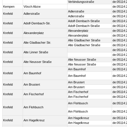
Verbindungsstraße
de:05114:
Kempen
Vösch Abzw
de:05114:
Adlerstraße
de:05114:
Krefeld
Adlerstraße
Adlerstraße
de:05114:
Adolf-Dembach-Straße
de:05114:
Krefeld
Adolf-Dembach-Str.
Adolf-Dembach-Straße
de:05114:
Alexanderplatz
de:05114:
Krefeld
Alexanderplatz
Alexanderplatz
de:05114:
Alte Gladbacher Straße
de:05114:
Krefeld
Alte Gladbacher Str.
Alte Gladbacher Straße
de:05114:
de:05114:
Krefeld
Alte Linner Straße
de:05114:
Alte Neusser Straße
de:05114:
Krefeld
Alte Neusser Straße
Alte Neusser Straße
de:05114:
Am Baumhof
de:05114:
Krefeld
Am Baumhof
Am Baumhof
de:05114:
Am Brustert
de:05114:
Krefeld
Am Brustert
Am Brustert
de:05114:
Am Fischerhof
de:05114:
Krefeld
Am Fischerhof
Am Fischerhof
de:05114:
Am Flohbusch
de:05114:
Krefeld
Am Flohbusch
Am Flohbusch
de:05114:
Am Hagelkreuz
de:05114:
Krefeld
Am Hagelkreuz
Am Hagelkreuz
de:05114: