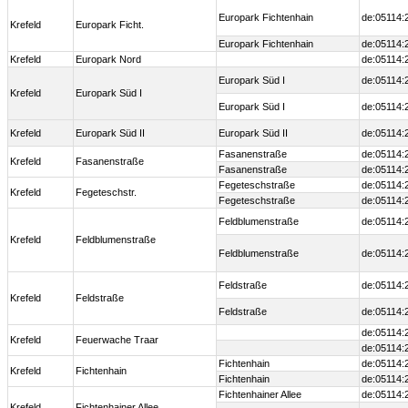
Europark Fichtenhain
de:05114:
Krefeld
Europark Ficht.
Europark Fichtenhain
de:05114:
Krefeld
Europark Nord
de:05114:
Europark Süd I
de:05114:
Krefeld
Europark Süd I
Europark Süd I
de:05114:
Krefeld
Europark Süd II
Europark Süd II
de:05114:
Fasanenstraße
de:05114:
Krefeld
Fasanenstraße
Fasanenstraße
de:05114:
Fegeteschstraße
de:05114:
Krefeld
Fegeteschstr.
Fegeteschstraße
de:05114:
Feldblumenstraße
de:05114:
Krefeld
Feldblumenstraße
Feldblumenstraße
de:05114:
Feldstraße
de:05114:
Krefeld
Feldstraße
Feldstraße
de:05114:
de:05114:
Krefeld
Feuerwache Traar
de:05114:
Fichtenhain
de:05114:
Krefeld
Fichtenhain
Fichtenhain
de:05114:
Fichtenhainer Allee
de:05114:
Krefeld
Fichtenhainer Allee