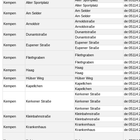
Alter Sportplatz
de:05114:
Kempen
Alter Sportplatz
Alter Sportplatz
de:05114:
Am Selder
de:05114:
Kempen
Am Selder
Am Selder
de:05114:
Arnoldstraße
de:05114:
Kempen
Arnoldstr
Arnoldstraße
de:05114:
Dunantstraße
de:05114:
Kempen
Dunantstraße
Dunantstraße
de:05114:
Eupener Straße
de:05114:
Kempen
Eupener Straße
Eupener Straße
de:05114:
Fliethgraben
de:05114:
Kempen
Fliethgraben
Fliethgraben
de:05114:
Haag
de:05114:
Kempen
Haag
Haag
de:05114:
Kempen
Hülser Weg
Hülser Weg
de:05114:
Kapellchen
de:05114:
Kempen
Kapellchen
Kapellchen
de:05114:
Kerkener Straße
de:05114:
Kempen
Kerkener Straße
Kerkener Straße
de:05114:
Kerkener Straße
de:05114:
Kleinbahnstraße
de:05114:
Kempen
Kleinbahnstraße
Kleinbahnstraße
de:05114:
Krankenhaus
de:05114:
Kempen
Krankenhaus
Krankenhaus
de:05114: