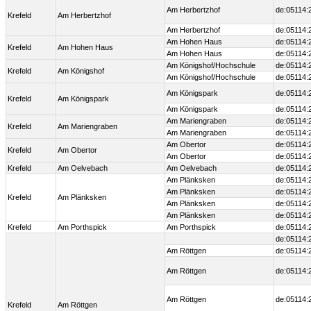
Am Herbertzhof
de:05114:
Krefeld
Am Herbertzhof
Am Herbertzhof
de:05114:
Am Hohen Haus
de:05114:
Krefeld
Am Hohen Haus
Am Hohen Haus
de:05114:
Am Königshof/Hochschule
de:05114:
Krefeld
Am Königshof
Am Königshof/Hochschule
de:05114:
Am Königspark
de:05114:
Krefeld
Am Königspark
Am Königspark
de:05114:
Am Mariengraben
de:05114:
Krefeld
Am Mariengraben
Am Mariengraben
de:05114:
Am Obertor
de:05114:
Krefeld
Am Obertor
Am Obertor
de:05114:
Krefeld
Am Oelvebach
Am Oelvebach
de:05114:
Am Plänksken
de:05114:
Am Plänksken
de:05114:
Krefeld
Am Plänksken
Am Plänksken
de:05114:
Am Plänksken
de:05114:
Krefeld
Am Porthspick
Am Porthspick
de:05114:
de:05114:
Am Röttgen
de:05114:
Am Röttgen
de:05114:
Am Röttgen
de:05114:
Krefeld
Am Röttgen