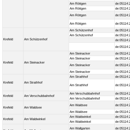
Am Röttgen
de:05114:
Am Röttgen
de:05114:
Am Röttgen
de:05114:
Am Röttgen
de:05114:
Am Schützenhof
de:05114:
Am Schützenhof
de:05114:
Krefeld
Am Schützenhof
de:05114:
de:05114:
Am Steinacker
de:05114:
Am Steinacker
de:05114:
Krefeld
Am Steinacker
Am Steinacker
de:05114:
Am Steinacker
de:05114:
Am Strathhof
de:05114:
Krefeld
Am Strathhof
Am Strathhof
de:05114:
Am Verschubbahnhof
de:05114:
Krefeld
Am Verschubbahnhof
Am Verschubbahnhof
de:05114:
Am Waldsee
de:05114:
Krefeld
Am Waldsee
Am Waldsee
de:05114:
Am Waldwinkel
de:05114:
Krefeld
Am Waldwinkel
Am Waldwinkel
de:05114:
Am Wallgarten
de:05114: