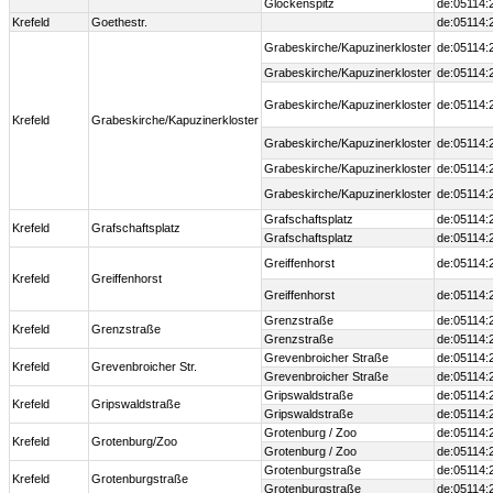
Glockenspitz
de:05114:
Krefeld
Goethestr.
de:05114:
Grabeskirche/Kapuzinerkloster
de:05114:
Grabeskirche/Kapuzinerkloster
de:05114:
Grabeskirche/Kapuzinerkloster
de:05114:
Krefeld
Grabeskirche/Kapuzinerkloster
Grabeskirche/Kapuzinerkloster
de:05114:
Grabeskirche/Kapuzinerkloster
de:05114:
Grabeskirche/Kapuzinerkloster
de:05114:
Grafschaftsplatz
de:05114:
Krefeld
Grafschaftsplatz
Grafschaftsplatz
de:05114:
Greiffenhorst
de:05114:
Krefeld
Greiffenhorst
Greiffenhorst
de:05114:
Grenzstraße
de:05114:
Krefeld
Grenzstraße
Grenzstraße
de:05114:
Grevenbroicher Straße
de:05114:
Krefeld
Grevenbroicher Str.
Grevenbroicher Straße
de:05114:
Gripswaldstraße
de:05114:
Krefeld
Gripswaldstraße
Gripswaldstraße
de:05114:
Grotenburg / Zoo
de:05114:
Krefeld
Grotenburg/Zoo
Grotenburg / Zoo
de:05114:
Grotenburgstraße
de:05114:
Krefeld
Grotenburgstraße
Grotenburgstraße
de:05114: