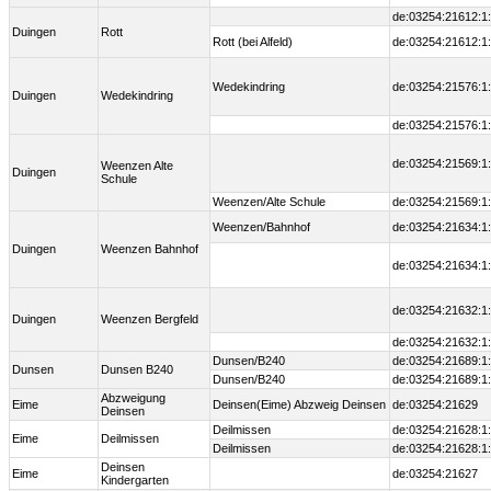
de:03254:21612:1
Duingen
Rott
Rott (bei Alfeld)
de:03254:21612:1
Wedekindring
de:03254:21576:1
Duingen
Wedekindring
de:03254:21576:1
de:03254:21569:1
Weenzen Alte
Duingen
Schule
Weenzen/Alte Schule
de:03254:21569:1
Weenzen/Bahnhof
de:03254:21634:1
Duingen
Weenzen Bahnhof
de:03254:21634:1
de:03254:21632:1
Duingen
Weenzen Bergfeld
de:03254:21632:1
Dunsen/B240
de:03254:21689:1
Dunsen
Dunsen B240
Dunsen/B240
de:03254:21689:1
Abzweigung
Eime
Deinsen(Eime) Abzweig Deinsen
de:03254:21629
Deinsen
Deilmissen
de:03254:21628:1
Eime
Deilmissen
Deilmissen
de:03254:21628:1
Deinsen
Eime
de:03254:21627
Kindergarten