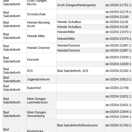
Bad
Groß Düngen
Salzdetfurth
Kirche
Groß Düngen/Kindergarten
de:03254:21751:1
de:03254:22176:1
Bad
Grundschule
Salzdetfurth
de:03254:22180
Heinde Schulbus
de:03254:21136
Bad
Heinde Abzweig
Salzdetfurth
Itzum
Heinde Schulbus
de:03254:21136
Heinde/Mitte
de:03254:21970:1
Bad
Heinde Mitte
Salzdetfurth
Heinde/Mitte
de:03254:21970:1
Heinde/Ostertor
de:03254:21887:1
Bad
Heinde Ostertor
Salzdetfurth
Heinde/Ostertor
de:03254:21887:1
de:03254:21830:1
Bad
Hockeln
Salzdetfurth
de:03254:21830:1
Bad
IGS
Bad Salzdetfurth, IGS
de:03254:22182:1
Salzdetfurth
Bad
Jugendzentrum
de:03254:10013:1
Salzdetfurth
Bad
Kaiserhof
de:03254:21758
Salzdetfurth
de:03254:21831:1
Bad
Klein Düngen
Salzdetfurth
Lammebrücke
de:03254:21831:1
de:03254:21844:1
Bad
Klein Düngen
Salzdetfurth
Sonnenberg
de:03254:21844:1
Bad Salzdetfurth/Klusbrücke
de:03254:21760:1
Bad
Klusbrücke