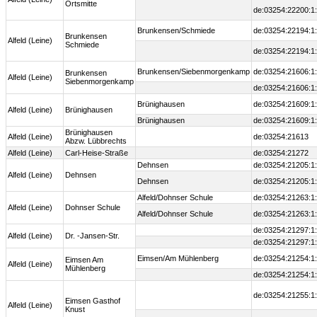
Ortsmitte
de:03254:22200:1
Brunkensen/Schmiede
de:03254:22194:1
Brunkensen
Alfeld (Leine)
Schmiede
de:03254:22194:1
Brunkensen/Siebenmorgenkamp
de:03254:21606:1
Brunkensen
Alfeld (Leine)
Siebenmorgenkamp
de:03254:21606:1
Brünighausen
de:03254:21609:1
Alfeld (Leine)
Brünighausen
Brünighausen
de:03254:21609:1
Brünighausen
Alfeld (Leine)
de:03254:21613
Abzw. Lübbrechts
Alfeld (Leine)
Carl-Heise-Straße
de:03254:21272
Dehnsen
de:03254:21205:1
Alfeld (Leine)
Dehnsen
Dehnsen
de:03254:21205:1
Alfeld/Dohnser Schule
de:03254:21263:1
Alfeld (Leine)
Dohnser Schule
Alfeld/Dohnser Schule
de:03254:21263:1
de:03254:21297:1
Alfeld (Leine)
Dr. -Jansen-Str.
de:03254:21297:1
Eimsen/Am Mühlenberg
de:03254:21254:1
Eimsen Am
Alfeld (Leine)
Mühlenberg
de:03254:21254:1
de:03254:21255:1
Eimsen Gasthof
Alfeld (Leine)
Knust