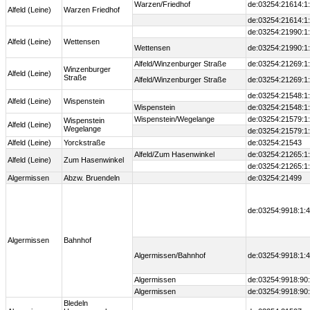
Warzen/Friedhof
de:03254:21614:1
Alfeld (Leine)
Warzen Friedhof
de:03254:21614:1
de:03254:21990:1
Alfeld (Leine)
Wettensen
Wettensen
de:03254:21990:1
Alfeld/Winzenburger Straße
de:03254:21269:1
Winzenburger
Alfeld (Leine)
Straße
Alfeld/Winzenburger Straße
de:03254:21269:1
de:03254:21548:1
Alfeld (Leine)
Wispenstein
Wispenstein
de:03254:21548:1
Wispenstein/Wegelange
de:03254:21579:1
Wispenstein
Alfeld (Leine)
Wegelange
de:03254:21579:1
Alfeld (Leine)
Yorckstraße
de:03254:21543
Alfeld/Zum Hasenwinkel
de:03254:21265:1
Alfeld (Leine)
Zum Hasenwinkel
de:03254:21265:1
Algermissen
Abzw. Bruendeln
de:03254:21499
de:03254:9918:1:
Algermissen
Bahnhof
Algermissen/Bahnhof
de:03254:9918:1:
Algermissen
de:03254:9918:90
Algermissen
de:03254:9918:90
Bledeln