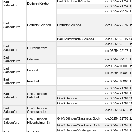
Bad Salzdetfurth/Kirche
de:03254:21754:1
Bad
Detfurth Kirche
Salzdetfurth
de:03254:21754:1
de:03254:22197:1
Bad
Detfurth Solebad
Detfurth/Solebad
de:03254:22197:1
Salzdetfurth
Bad Salzdetfurth, Solebad
de:03254:22197:9
de:03254:22175:1
Bad
E-Brandström
Salzdetfurth
de:03254:22175:1
Bad
Erlenweg
de:03254:22178:1
Salzdetfurth
de:03254:10009:1
Bad
Freibad
Salzdetfurth
de:03254:10009:1
Bad
Friedhof
de:03254:10006:1
Salzdetfurth
de:03254:21761:1
de:03254:21761:1
Bad
Groß Düngen
Salzdetfurth
Bahnhof
Groß Düngen
de:03254:21761:9
Groß Düngen
de:03254:21761:9
Bad
Groß Düngen
de:03254:25670:1
Salzdetfurth
Grundschule
Größ Düngen/Gasthaus Bock
de:03254:21752:1
Bad
Groß Düngen
Salzdetfurth
Hildesheimer Str.
Größ Düngen/Gasthaus Bock
de:03254:21752:1
Groß Düngen/Kindergarten
de:03254:21751:1