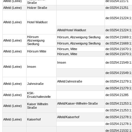
Alfeld (Leine)
de:03254:22171
Straße
Alfeld (Leine)
Holzer Straße
de:03254:21251
de:03254:21224:1
Alfeld (Leine)
Hotel Waldlust
Alfeld/Hotel Waldlust
de:03254:21224:1
Hörsum
Hörsum, Abzweigung Siedlung
de:03254:21669:1
Alfeld (Leine)
Abzweigung
Hörsum, Abzweigung Siedlung
de:03254:21669:1
Siedlung
Hörsum, Mitte
de:03254:21670:1
Alfeld (Leine)
Hörsum Mitte
Hörsum, Mitte
de:03254:21670:1
Imsen
de:03254:21549:1
Alfeld (Leine)
Imsen
de:03254:21549:1
Alfeld/Jahnstraße
de:03254:21279:1
Alfeld (Leine)
Jahnstraße
de:03254:21279:1
KSK-
Alfeld (Leine)
de:03254:21285
Ersatzhaltestelle
Alfeld/Kaiser-Wilhelm-Straße
de:03254:21253:1
Kaiser Wilhelm
Alfeld (Leine)
Straße
de:03254:21253:1
Alfeld/Kaiserhof
de:03254:21278:1
Alfeld (Leine)
Kaiserhof
de:03254:21278:1
de:03254:21532:1