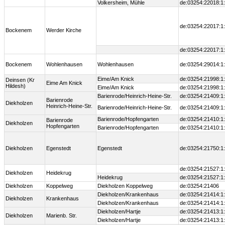
Volkersheim, Mühle
de:03254:22018:1
de:03254:22017:1
Bockenem
Werder Kirche
de:03254:22017:1
Bockenem
Wohlenhausen
Wohlenhausen
de:03254:29014:1
Eime/Am Knick
de:03254:21998:1
Deinsen (Kr
Eime Am Knick
Hildesh)
Eime/Am Knick
de:03254:21998:1
Barienrode/Heinrich-Heine-Str.
de:03254:21409:1
Barienrode
Diekholzen
Heinrich-Heine-Str.
Barienrode/Heinrich-Heine-Str.
de:03254:21409:1
Barienrode/Hopfengarten
de:03254:21410:1
Barienrode
Diekholzen
Hopfengarten
Barienrode/Hopfengarten
de:03254:21410:1
Diekholzen
Egenstedt
Egenstedt
de:03254:21750:1
de:03254:21527:1
Diekholzen
Heidekrug
Heidekrug
de:03254:21527:1
Diekholzen
Koppelweg
Diekholzen Koppelweg
de:03254:21406
Diekholzen/Krankenhaus
de:03254:21414:1
Diekholzen
Krankenhaus
Diekholzen/Krankenhaus
de:03254:21414:1
Diekholzen/Hartje
de:03254:21413:1
Diekholzen
Marienb. Str.
Diekholzen/Hartje
de:03254:21413:1