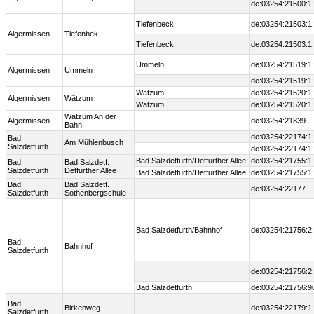
de:03254:21500:1
Tiefenbeck
de:03254:21503:1
Algermissen
Tiefenbek
Tiefenbeck
de:03254:21503:1
Ummeln
de:03254:21519:1
Algermissen
Ummeln
de:03254:21519:1
Wätzum
de:03254:21520:1
Algermissen
Wätzum
Wätzum
de:03254:21520:1
Wätzum An der
Algermissen
de:03254:21839
Bahn
de:03254:22174:1
Bad
Am Mühlenbusch
Salzdetfurth
de:03254:22174:1
Bad Salzdetfurth/Detfurther Allee
de:03254:21755:1
Bad
Bad Salzdetf.
Salzdetfurth
Detfurther Allee
Bad Salzdetfurth/Detfurther Allee
de:03254:21755:1
Bad
Bad Salzdetf.
de:03254:22177
Salzdetfurth
Sothenbergschule
Bad Salzdetfurth/Bahnhof
de:03254:21756:2
Bad
Bahnhof
Salzdetfurth
de:03254:21756:2
Bad Salzdetfurth
de:03254:21756:9
Bad
Birkenweg
de:03254:22179:1
Salzdetfurth