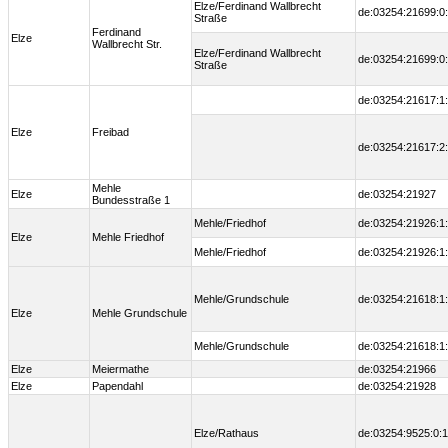
Elze/Ferdinand Wallbrecht
de:03254:21699:0
Straße
Ferdinand
Elze
Wallbrecht Str.
Elze/Ferdinand Wallbrecht
de:03254:21699:0
Straße
de:03254:21617:1
Elze
Freibad
de:03254:21617:2
Mehle
Elze
de:03254:21927
Bundesstraße 1
Mehle/Friedhof
de:03254:21926:1
Elze
Mehle Friedhof
Mehle/Friedhof
de:03254:21926:1
Mehle/Grundschule
de:03254:21618:1
Elze
Mehle Grundschule
Mehle/Grundschule
de:03254:21618:1
Elze
Meiermathe
de:03254:21966
Elze
Papendahl
de:03254:21928
Elze/Rathaus
de:03254:9525:0:1