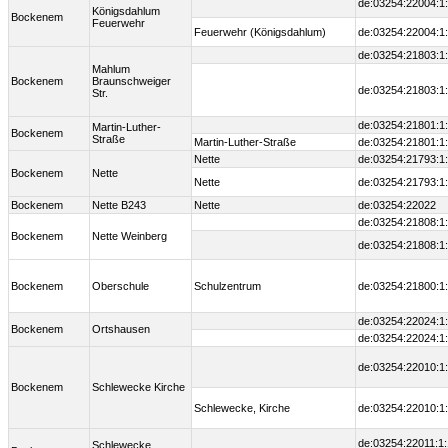
de:03254:22004:1
Königsdahlum
Bockenem
Feuerwehr
Feuerwehr (Königsdahlum)
de:03254:22004:1
de:03254:21803:1
Mahlum
Bockenem
Braunschweiger
de:03254:21803:1
Str.
de:03254:21801:1
Martin-Luther-
Bockenem
Straße
Martin-Luther-Straße
de:03254:21801:1
Nette
de:03254:21793:1
Bockenem
Nette
Nette
de:03254:21793:1
Bockenem
Nette B243
Nette
de:03254:22022
de:03254:21808:1
Bockenem
Nette Weinberg
de:03254:21808:1
Bockenem
Oberschule
Schulzentrum
de:03254:21800:1
de:03254:22024:1
Bockenem
Ortshausen
de:03254:22024:1
de:03254:22010:1
Bockenem
Schlewecke Kirche
Schlewecke, Kirche
de:03254:22010:1
de:03254:22011:1:
Schlewecke