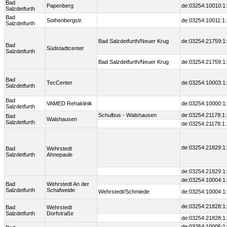
Bad
Papenberg
de:03254:10010:1
Salzdetfurth
Bad
Sothenbergstr.
de:03254:10011:1:
Salzdetfurth
Bad Salzdetfurth/Neuer Krug
de:03254:21759:1
Bad
Südstadtcenter
Salzdetfurth
Bad Salzdetfurth/Neuer Krug
de:03254:21759:1
Bad
TecCenter
de:03254:10003:1
Salzdetfurth
Bad
VAMED Rehaklinik
de:03254:10000:1
Salzdetfurth
Schulbus - Walshausen
de:03254:21178:1:
Bad
Walshausen
Salzdetfurth
de:03254:21178:1:
de:03254:21829:1
Bad
Wehrstedt
Salzdetfurth
Ahnepaule
de:03254:21829:1
de:03254:10004:1
Bad
Wehrstedt An der
Salzdetfurth
Schafweide
Wehrstedt/Schmiede
de:03254:10004:1
de:03254:21828:1
Bad
Wehrstedt
Salzdetfurth
Dorfstraße
de:03254:21828:1
de:03254:10005:1