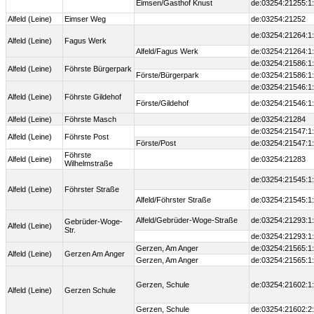
Eimsen/Gasthof Knust
de:03254:21255:1
Alfeld (Leine)
Eimser Weg
de:03254:21252
de:03254:21264:1
Alfeld (Leine)
Fagus Werk
Alfeld/Fagus Werk
de:03254:21264:1
de:03254:21586:1
Alfeld (Leine)
Föhrste Bürgerpark
Förste/Bürgerpark
de:03254:21586:1
de:03254:21546:1
Alfeld (Leine)
Föhrste Gildehof
Förste/Gildehof
de:03254:21546:1
Alfeld (Leine)
Föhrste Masch
de:03254:21284
de:03254:21547:1
Alfeld (Leine)
Föhrste Post
Förste/Post
de:03254:21547:1
Föhrste
Alfeld (Leine)
de:03254:21283
Wilhelmstraße
de:03254:21545:1
Alfeld (Leine)
Föhrster Straße
Alfeld/Föhrster Straße
de:03254:21545:1
Alfeld/Gebrüder-Woge-Straße
de:03254:21293:1
Gebrüder-Woge-
Alfeld (Leine)
Str.
de:03254:21293:1
Gerzen, Am Anger
de:03254:21565:1
Alfeld (Leine)
Gerzen Am Anger
Gerzen, Am Anger
de:03254:21565:1
Gerzen, Schule
de:03254:21602:1
Alfeld (Leine)
Gerzen Schule
Gerzen, Schule
de:03254:21602:2