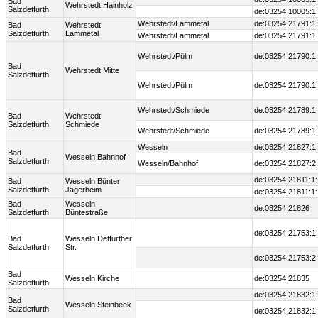
Bad
Wehrstedt Hainholz
Salzdetfurth
de:03254:10005:1
Wehrstedt/Lammetal
de:03254:21791:1
Bad
Wehrstedt
Salzdetfurth
Lammetal
Wehrstedt/Lammetal
de:03254:21791:1
Wehrstedt/Pülm
de:03254:21790:1
Bad
Wehrstedt Mitte
Salzdetfurth
Wehrstedt/Pülm
de:03254:21790:1
Wehrstedt/Schmiede
de:03254:21789:1
Bad
Wehrstedt
Salzdetfurth
Schmiede
Wehrstedt/Schmiede
de:03254:21789:1
Wesseln
de:03254:21827:1
Bad
Wesseln Bahnhof
Salzdetfurth
Wesseln/Bahnhof
de:03254:21827:2
de:03254:21811:1:
Bad
Wesseln Bünter
Salzdetfurth
Jägerheim
de:03254:21811:1:
Bad
Wesseln
de:03254:21826
Salzdetfurth
Büntestraße
de:03254:21753:1
Bad
Wesseln Detfurther
Salzdetfurth
Str.
de:03254:21753:2
Bad
Wesseln Kirche
de:03254:21835
Salzdetfurth
de:03254:21832:1
Bad
Wesseln Steinbeek
Salzdetfurth
de:03254:21832:1