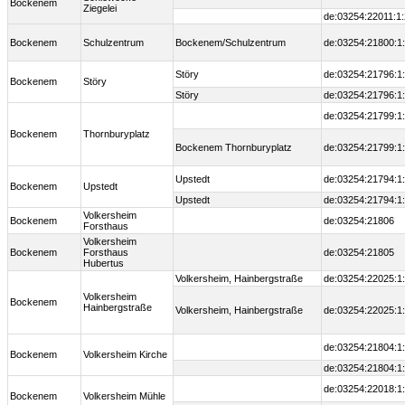
Bockenem
Ziegelei
de:03254:22011:1:
Bockenem
Schulzentrum
Bockenem/Schulzentrum
de:03254:21800:1
Störy
de:03254:21796:1
Bockenem
Störy
Störy
de:03254:21796:1
de:03254:21799:1
Bockenem
Thornburyplatz
Bockenem Thornburyplatz
de:03254:21799:1
Upstedt
de:03254:21794:1
Bockenem
Upstedt
Upstedt
de:03254:21794:1
Volkersheim
Bockenem
de:03254:21806
Forsthaus
Volkersheim
Bockenem
Forsthaus
de:03254:21805
Hubertus
Volkersheim, Hainbergstraße
de:03254:22025:1
Volkersheim
Bockenem
Hainbergstraße
Volkersheim, Hainbergstraße
de:03254:22025:1
de:03254:21804:1
Bockenem
Volkersheim Kirche
de:03254:21804:1
de:03254:22018:1
Bockenem
Volkersheim Mühle