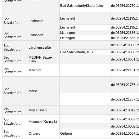
Salzdetfurth
Bad Salzdetfurth/Klusbrücke
de:03254:21760:1
Lechstedt
de:03254:21135:1:
Bad
Lechstedt
Salzdetfurth
Lechstedt
de:03254:21135:1:
Listringen
de:03254:21886:1
Bad
Listringen
Salzdetfurth
Listringen
de:03254:21886:1
de:03254:10008:1
Bad
Lärchenstraße
Salzdetfurth
Bad Salzdetfurth, IGS
de:03254:10008:1
Bad
MEDIAN Salze-
de:03254:10001:1
Salzdetfurth
Klinik
Bad
Maiental
de:03254:22181:1
Salzdetfurth
de:03254:21757:1
Bad
Markt
Salzdetfurth
de:03254:21757:1
Bad
Meisenstieg
de:03254:10012:1
Salzdetfurth
de:03254:10002:1
Bad
Museum (Kurpark)
Salzdetfurth
de:03254:10002:1
Bad
Ortberg
Ortberg
de:03254:10007:1
Salzdetfurth